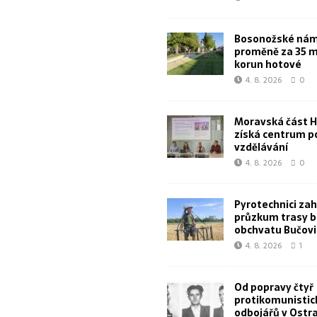
Bosonožské námě
proměně za 35 m
korun hotové
4. 8. 2026
0
Moravská část 
získá centrum p
vzdělávání
4. 8. 2026
0
Pyrotechnici zahá
průzkum trasy 
obchvatu Bučovi
4. 8. 2026
1
Od popravy čtyř
protikomunistic
odbojářů v Ostr