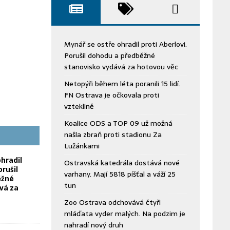
Mynář se ostře ohradil proti Aberlovi.
Porušil dohodu a předběžné
stanovisko vydává za hotovou věc
Netopýři během léta poranili 15 lidí.
FN Ostrava je očkovala proti
vzteklině
Koalice ODS a TOP 09 už možná
našla zbraň proti stadionu Za
Lužánkami
hradil
Ostravská katedrála dostává nové
orušil
varhany. Mají 5818 píšťal a váží 25
ěžné
tun
vá za
Zoo Ostrava odchovává čtyři
mláďata vyder malých. Na podzim je
nahradí nový druh