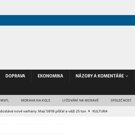
DOPRAVA
EKONOMIKA
NÁZORY A KOMENTÁŘE
 MSFL
MORAVA NA KOLE
LYŽOVÁNÍ NA MORAVĚ
SPOLEČNOST
dostává nové varhany. Mají 5818 píšťal a váží 25 tun
KULTURA
ává čtyři mláďata vyder malých. Na podzim je nahradí nový druh