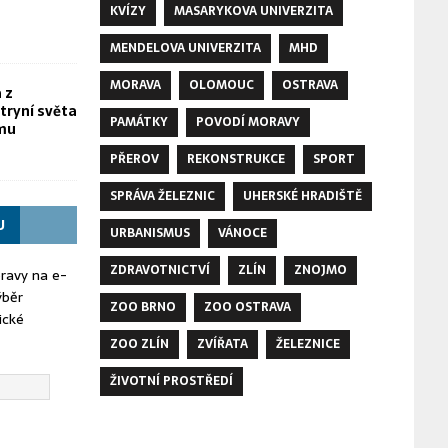
KVÍZY
MASARYKOVA UNIVERZITA
MENDELOVA UNIVERZITA
MHD
MORAVA
OLOMOUC
OSTRAVA
 z
tryní světa
PAMÁTKY
POVODÍ MORAVY
omu
PŘEROV
REKONSTRUKCE
SPORT
SPRÁVA ŽELEZNIC
UHERSKÉ HRADIŠTĚ
U
URBANISMUS
VÁNOCE
ZDRAVOTNICTVÍ
ZLÍN
ZNOJMO
oravy na e-
ýběr
ZOO BRNO
ZOO OSTRAVA
ické
ZOO ZLÍN
ZVÍŘATA
ŽELEZNICE
ŽIVOTNÍ PROSTŘEDÍ