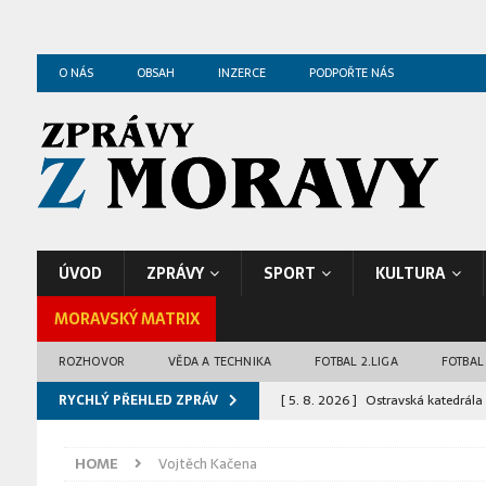
O NÁS
OBSAH
INZERCE
PODPOŘTE NÁS
ÚVOD
ZPRÁVY
SPORT
KULTURA
MORAVSKÝ MATRIX
ROZHOVOR
VĚDA A TECHNIKA
FOTBAL 2.LIGA
FOTBAL
RYCHLÝ PŘEHLED ZPRÁV
[ 5. 8. 2026 ]
Ostravská katedrála 
[ 5. 8. 2026 ]
Zoo Ostrava odchov
HOME
Vojtěch Kačena
ZPRÁVY Z OSTRAVY