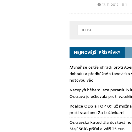
12. 11. 2019
1
NEJNOVĚJŠÍ PŘÍSPĚVKY
Mynář se ostře ohradil proti Aberl
dohodu a předběžné stanovisko 
hotovou věc
Netopýři během léta poranili 15 li
Ostrava je očkovala proti vztekli
Koalice ODS a TOP 09 už možná 
proti stadionu Za Lužánkami
Ostravská katedrála dostává no
Mají 5818 píšťal a váží 25 tun