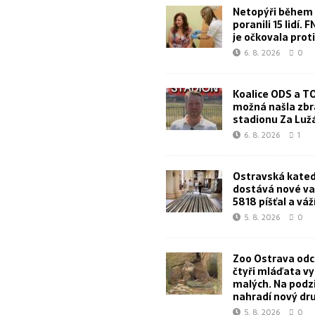
Netopýři během 
poranili 15 lidí. 
je očkovala proti
6. 8. 2026
0
Koalice ODS a T
možná našla zbr
stadionu Za Lu
6. 8. 2026
1
Ostravská kated
dostává nové va
5818 píšťal a váž
5. 8. 2026
0
Zoo Ostrava od
čtyři mláďata v
malých. Na podz
nahradí nový dr
5. 8. 2026
0