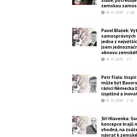
slabé, potřebuj
zemskou samos
14. 11. 2019
24
Pavel Blažek: Vy
samosprávných k
jedna z největšíc
jsem jednoznačn
obnovu zemskéh
13. 11. 2019
1
Petr Fiala: Inspi
může být Bavorsk
rámci Německa 
úspěšná a inova
13. 11. 2019
15
Jiří Hlavenka: S
koncepce krajů 
vhodná, na zvážen
návrat k zemské