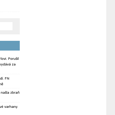
ovi. Porušil
vydává za
dí. FN
ně
našla zbraň
vé varhany.