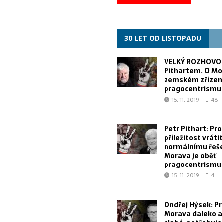
30 LET OD LISTOPADU
VELKÝ ROZHOVOR
Pithartem. O Mo
zemském zřízen
pragocentrismu
15. 11. 2019
48
Petr Pithart: Pr
příležitost vrátit
normálnímu řeše
Morava je oběť
pragocentrismu
15. 11. 2019
4
Ondřej Hýsek: Pr
Morava daleko a 