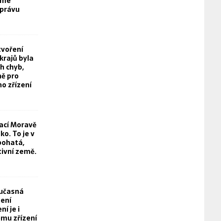
eme
právu
tvoření
rajů byla
h chyb,
ě pro
o zřízení
rací Moravě
o. To je v
bohatá,
tivní země.
oučasná
není
í je i
mu zřízení