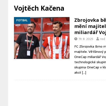
[ 6. 8. 2026 ]
Mynář se ostře ohrad
Vojtěch Kačena
hotovou věc
ZPRÁVY Z BRNA
Zbrojovka b
FOTBAL
[ 6. 8. 2026 ]
Netopýři během léta 
mění majitel
[ 6. 8. 2026 ]
Koalice ODS a TOP 
miliardář Vo
19. 8. 2025
red
FC Zbrojovka Brno m
majitele. Většinový p
OneCap miliardář Vo
technologické skupin
skupina OneCap v kl
akcií
[…]