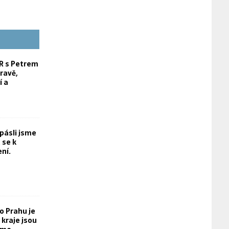
 s Petrem
ravě,
í a
opásli jsme
 se k
ní.
o Prahu je
kraje jsou