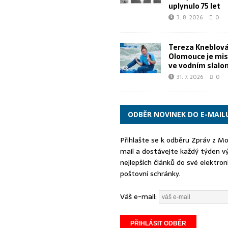
uplynulo 75 let
3. 8. 2026
0
Tereza Kneblová
Olomouce je mis
ve vodním slal
31. 7. 2026
0
ODBĚR NOVINEK DO E-MAIL
Přihlašte se k odběru Zpráv z M
mail a dostávejte každý týden v
nejlepších článků do své elektron
poštovní schránky.
Váš e-mail: