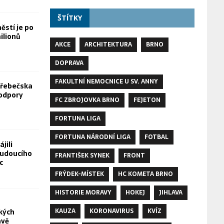
ŠTÍTKY
stí je po
ilionů
AKCE
ARCHITEKTURA
BRNO
DOPRAVA
FAKULTNÍ NEMOCNICE U SV. ANNY
Hřebečska
odpory
FC ZBROJOVKA BRNO
FEJETON
FORTUNA LIGA
FORTUNA NÁRODNÍ LIGA
FOTBAL
jili
budoucího
FRANTIŠEK SYNEK
FRONT
c
FRÝDEK-MÍSTEK
HC KOMETA BRNO
HISTORIE MORAVY
HOKEJ
JIHLAVA
KAUZA
KORONAVIRUS
KVÍZ
kých
avě