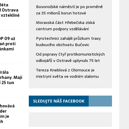
léta
Bosonožské náměstí je po proměně
FN Ostrava
za 35 milionů korun hotové
 vzteklině
Moravská část Hřebečska získá
centrum podpory vzdělávání
Pyrotechnici zahájili průzkum trasy
OP 09 už
aň proti
budoucího obchvatu Bučovic
žánkami
Od popravy čtyř protikomunistických
odbojářů v Ostravě uplynulo 75 let
Tereza Kneblová z Olomouce je
rála
mistryní světa ve vodním slalomu
rhany. Mají
í 25 tun
SLEDUJTE NÁŠ FACEBOOK
chovává
yder
im je
uh