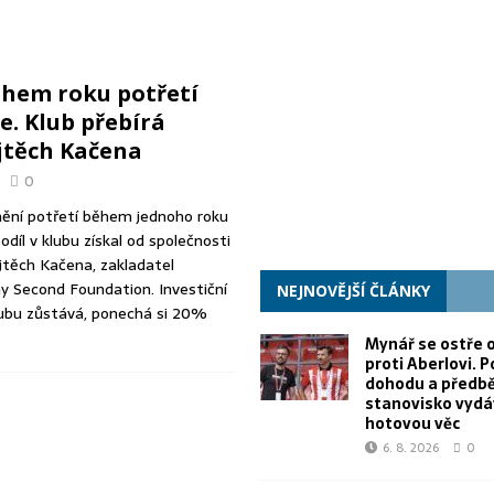
il proti Aberlovi. Porušil dohodu a předběžné stanovisko vydává za
ěhem roku potřetí
poranili 15 lidí. FN Ostrava je očkovala proti vzteklině
RŮZNÉ
e. Klub přebírá
09 už možná našla zbraň proti stadionu Za Lužánkami
ZPRÁVY Z BRNA
jtěch Kačena
0
ění potřetí během jednoho roku
odíl v klubu získal od společnosti
jtěch Kačena, zakladatel
y Second Foundation. Investiční
NEJNOVĚJŠÍ ČLÁNKY
ubu zůstává, ponechá si 20%
Mynář se ostře o
proti Aberlovi. P
dohodu a předb
stanovisko vydá
hotovou věc
6. 8. 2026
0