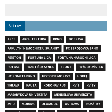
ŠTÍTKY
AKCE
ARCHITEKTURA
BRNO
DOPRAVA
FAKULTNÍ NEMOCNICE U SV. ANNY
FC ZBROJOVKA BRNO
FEJETON
FORTUNA LIGA
FORTUNA NÁRODNÍ LIGA
FOTBAL
FRANTIŠEK SYNEK
FRONT
FRÝDEK-MÍSTEK
HC KOMETA BRNO
HISTORIE MORAVY
HOKEJ
JIHLAVA
KAUZA
KORONAVIRUS
KVÍZ
KVÍZY
MASARYKOVA UNIVERZITA
MENDELOVA UNIVERZITA
MHD
MORAVA
OLOMOUC
OSTRAVA
PAMÁTKY