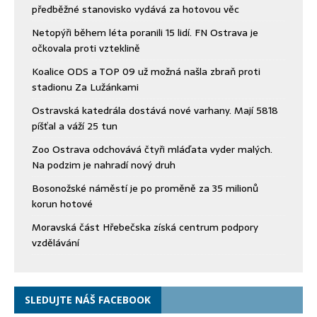
předběžné stanovisko vydává za hotovou věc
Netopýři během léta poranili 15 lidí. FN Ostrava je
očkovala proti vzteklině
Koalice ODS a TOP 09 už možná našla zbraň proti
stadionu Za Lužánkami
Ostravská katedrála dostává nové varhany. Mají 5818
píšťal a váží 25 tun
Zoo Ostrava odchovává čtyři mláďata vyder malých.
Na podzim je nahradí nový druh
Bosonožské náměstí je po proměně za 35 milionů
korun hotové
Moravská část Hřebečska získá centrum podpory
vzdělávání
SLEDUJTE NÁŠ FACEBOOK