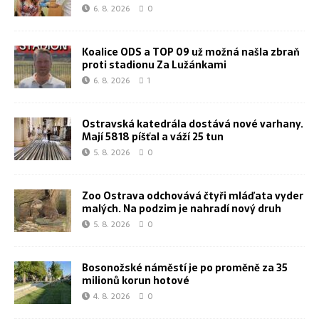
6. 8. 2026
0
Koalice ODS a TOP 09 už možná našla zbraň
proti stadionu Za Lužánkami
6. 8. 2026
1
Ostravská katedrála dostává nové varhany.
Mají 5818 píšťal a váží 25 tun
5. 8. 2026
0
Zoo Ostrava odchovává čtyři mláďata vyder
malých. Na podzim je nahradí nový druh
5. 8. 2026
0
Bosonožské náměstí je po proměně za 35
milionů korun hotové
4. 8. 2026
0