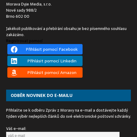
Morava Dyje Media, s.r.o.
Nové sady 988/2
Brno 602 00
Jakékoli publikování a přebírání obsahu je bez písemného souhlasu
zakázáno.
Registrovat pomocí
Přihlásit pomocí Facebook
Přihlásit pomocí Linkedin
Přihlásit pomocí Amazon
ODBĚR NOVINEK DO E-MAILU
Přihlašte se k odběru Zpráv z Moravy na e-mail a dostávejte každý
týden výběr nejlepších článků do své elektronické poštovní schránky.
Váš e-mail: