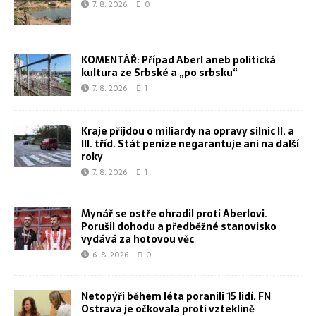
7. 8. 2026
0
KOMENTÁŘ: Případ Aberl aneb politická
kultura ze Srbské a „po srbsku“
7. 8. 2026
1
Kraje přijdou o miliardy na opravy silnic II. a
III. tříd. Stát peníze negarantuje ani na další
roky
7. 8. 2026
1
Mynář se ostře ohradil proti Aberlovi.
Porušil dohodu a předběžné stanovisko
vydává za hotovou věc
6. 8. 2026
0
Netopýři během léta poranili 15 lidí. FN
Ostrava je očkovala proti vzteklině