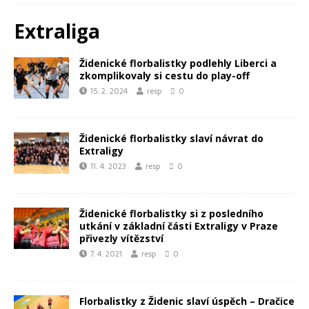
Extraliga
Židenické florbalistky podlehly Liberci a
zkomplikovaly si cestu do play-off
15. 2. 2024
resp
0
Židenické florbalistky slaví návrat do
Extraligy
11. 4. 2023
resp
0
Židenické florbalistky si z posledního
utkání v základní části Extraligy v Praze
přivezly vítězství
7. 4. 2021
resp
0
Florbalistky z Židenic slaví úspěch – Dračice