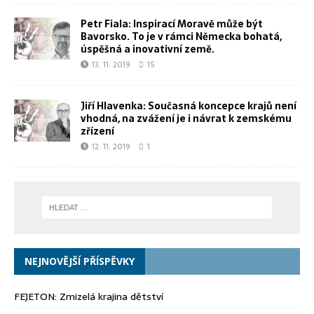
Petr Fiala: Inspirací Moravě může být
Bavorsko. To je v rámci Německa bohatá,
úspěšná a inovativní země.
13. 11. 2019
15
Jiří Hlavenka: Současná koncepce krajů není
vhodná, na zvážení je i návrat k zemskému
zřízení
12. 11. 2019
1
NEJNOVĚJŠÍ PŘÍSPĚVKY
FEJETON: Zmizelá krajina dětství