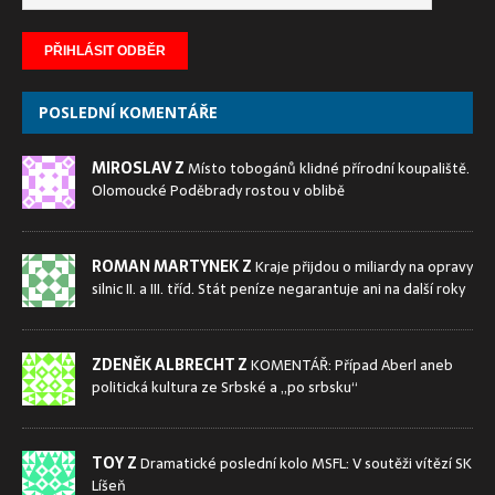
POSLEDNÍ KOMENTÁŘE
MIROSLAV Z
Místo tobogánů klidné přírodní koupaliště.
Olomoucké Poděbrady rostou v oblibě
ROMAN MARTYNEK Z
Kraje přijdou o miliardy na opravy
silnic II. a III. tříd. Stát peníze negarantuje ani na další roky
ZDENĚK ALBRECHT Z
KOMENTÁŘ: Případ Aberl aneb
politická kultura ze Srbské a „po srbsku“
TOY Z
Dramatické poslední kolo MSFL: V soutěži vítězí SK
Líšeň