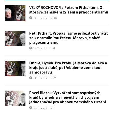
VELKÝ ROZHOVOR s Petrem Pithartem. O
Moravě, zemském zřízení a pragocentrismu
15. 11. 2019
48
Petr Pithart: Propásli jsme příležitost vrátit
se k normálnímu řešení. Morava je oběť
pragocentrismu
15. 11. 2019
4
Ondřej Hýsek: Pro Prahu je Morava daleko a
kraje jsou slabé, potřebujeme zemskou
samosprávu
14. 11. 2019
24
Pavel Blažek: Vytvoření samosprávných
krajů byla jedna z největších chyb, jsem
jednoznačně pro obnovu zemského zřízení
13. 11. 2019
1