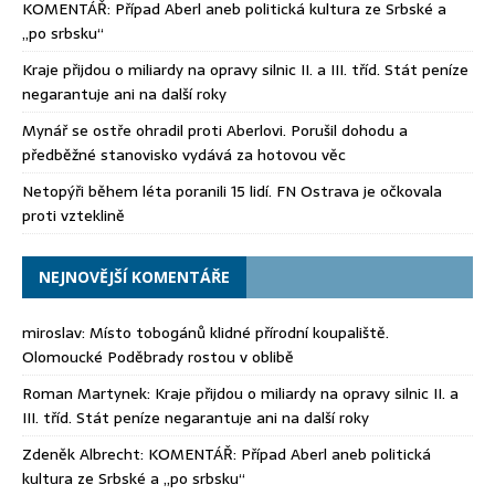
KOMENTÁŘ: Případ Aberl aneb politická kultura ze Srbské a
„po srbsku“
Kraje přijdou o miliardy na opravy silnic II. a III. tříd. Stát peníze
negarantuje ani na další roky
Mynář se ostře ohradil proti Aberlovi. Porušil dohodu a
předběžné stanovisko vydává za hotovou věc
Netopýři během léta poranili 15 lidí. FN Ostrava je očkovala
proti vzteklině
NEJNOVĚJŠÍ KOMENTÁŘE
miroslav
:
Místo tobogánů klidné přírodní koupaliště.
Olomoucké Poděbrady rostou v oblibě
Roman Martynek
:
Kraje přijdou o miliardy na opravy silnic II. a
III. tříd. Stát peníze negarantuje ani na další roky
Zdeněk Albrecht
:
KOMENTÁŘ: Případ Aberl aneb politická
kultura ze Srbské a „po srbsku“