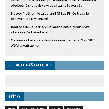
Mynář se ostře ohradil proti Aberlovi. Porušil dohodu a
předběžné stanovisko vydává za hotovou věc
Netopýři během léta poranili 15 lidí. FN Ostrava je
očkovala proti vzteklině
Koalice ODS a TOP 09 už možná našla zbraň proti
stadionu Za Lužánkami
Ostravská katedrála dostává nové varhany. Mají 5818
píšťal a váží 25 tun
SLEDUJTE NÁŠ FACEBOOK
ŠTÍTKY