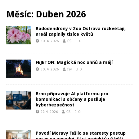
Měsíc:
Duben 2026
Rododendrony v Zoo Ostrava rozkvétají,
areál zaplnily tisíce květů
30. 4. 2026
ČŠ
0
FEJETON: Magická noc ohňů a májí
30. 4. 2026
fsy
0
Brno připravuje AI platformu pro
komunikaci s občany a posiluje
kyberbezpečnost
29. 4. 2026
ČŠ
0
Povodí Moravy řešilo se starosty postup
oprav po povodni, část projektů už běží