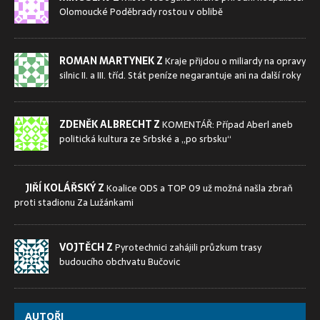
Olomoucké Poděbrady rostou v oblibě
ROMAN MARTYNEK Z
Kraje přijdou o miliardy na opravy
silnic II. a III. tříd. Stát peníze negarantuje ani na další roky
ZDENĚK ALBRECHT Z
KOMENTÁŘ: Případ Aberl aneb
politická kultura ze Srbské a „po srbsku“
JIŘÍ KOLÁŘSKÝ Z
Koalice ODS a TOP 09 už možná našla zbraň
proti stadionu Za Lužánkami
VOJTĚCH Z
Pyrotechnici zahájili průzkum trasy
budoucího obchvatu Bučovic
AUTOŘI