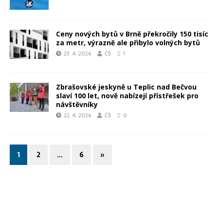
Ceny nových bytů v Brně překročily 150 tisíc
za metr, výrazně ale přibylo volných bytů
23. 4. 2026
ČŠ
1
Zbrašovské jeskyně u Teplic nad Bečvou
slaví 100 let, nově nabízejí přístřešek pro
návštěvníky
22. 4. 2026
ČŠ
0
1
2
…
6
»