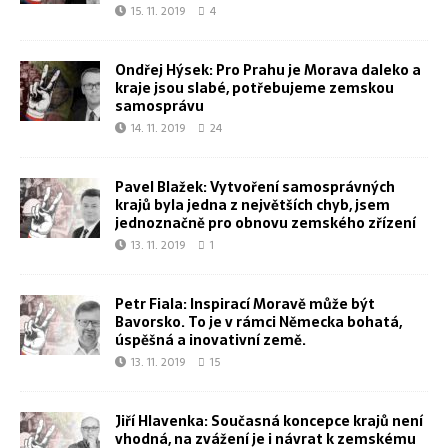
15. 11. 2019
4
Ondřej Hýsek: Pro Prahu je Morava daleko a
kraje jsou slabé, potřebujeme zemskou
samosprávu
14. 11. 2019
24
Pavel Blažek: Vytvoření samosprávných
krajů byla jedna z největších chyb, jsem
jednoznačně pro obnovu zemského zřízení
13. 11. 2019
1
Petr Fiala: Inspirací Moravě může být
Bavorsko. To je v rámci Německa bohatá,
úspěšná a inovativní země.
13. 11. 2019
15
Jiří Hlavenka: Současná koncepce krajů není
vhodná, na zvážení je i návrat k zemskému