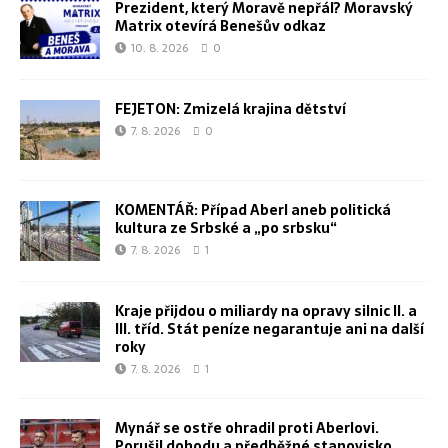
Prezident, který Moravě nepřál? Moravský
Matrix otevírá Benešův odkaz
10. 8. 2026
0
FEJETON: Zmizelá krajina dětství
7. 8. 2026
0
KOMENTÁŘ: Případ Aberl aneb politická
kultura ze Srbské a „po srbsku“
7. 8. 2026
1
Kraje přijdou o miliardy na opravy silnic II. a
III. tříd. Stát peníze negarantuje ani na další
roky
7. 8. 2026
1
Mynář se ostře ohradil proti Aberlovi.
Porušil dohodu a předběžné stanovisko