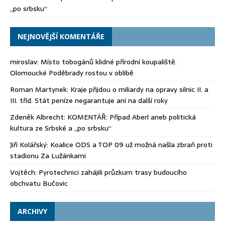
„po srbsku“
NEJNOVĚJŠÍ KOMENTÁŘE
miroslav
:
Místo tobogánů klidné přírodní koupaliště.
Olomoucké Poděbrady rostou v oblibě
Roman Martynek
:
Kraje přijdou o miliardy na opravy silnic II. a
III. tříd. Stát peníze negarantuje ani na další roky
Zdeněk Albrecht
:
KOMENTÁŘ: Případ Aberl aneb politická
kultura ze Srbské a „po srbsku“
Jiří Kolářský
:
Koalice ODS a TOP 09 už možná našla zbraň proti
stadionu Za Lužánkami
Vojtěch
:
Pyrotechnici zahájili průzkum trasy budoucího
obchvatu Bučovic
ARCHIVY