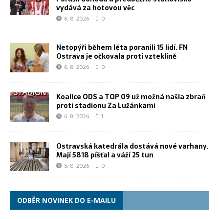
vydává za hotovou věc
6. 8. 2026
0
Netopýři během léta poranili 15 lidí. FN
Ostrava je očkovala proti vzteklině
6. 8. 2026
0
Koalice ODS a TOP 09 už možná našla zbraň
proti stadionu Za Lužánkami
6. 8. 2026
1
Ostravská katedrála dostává nové varhany.
Mají 5818 píšťal a váží 25 tun
5. 8. 2026
0
ODBĚR NOVINEK DO E-MAILU