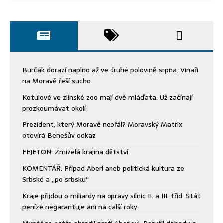
Burčák dorazí naplno až ve druhé polovině srpna. Vinaři
na Moravě řeší sucho
Kotulové ve zlínské zoo mají dvě mláďata. Už začínají
prozkoumávat okolí
Prezident, který Moravě nepřál? Moravský Matrix
otevírá Benešův odkaz
FEJETON: Zmizelá krajina dětství
KOMENTÁŘ: Případ Aberl aneb politická kultura ze
Srbské a „po srbsku“
Kraje přijdou o miliardy na opravy silnic II. a III. tříd. Stát
peníze negarantuje ani na další roky