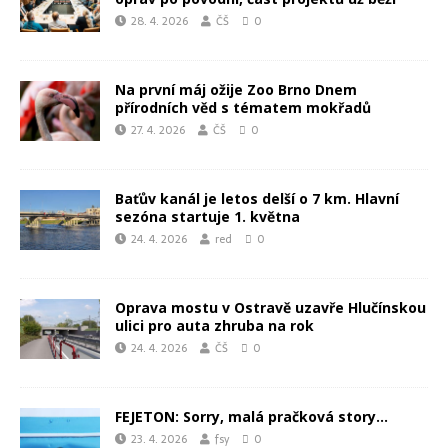
28. 4. 2026
ČŠ
0
Na první máj ožije Zoo Brno Dnem
přírodních věd s tématem mokřadů
27. 4. 2026
ČŠ
0
Baťův kanál je letos delší o 7 km. Hlavní
sezóna startuje 1. května
24. 4. 2026
red
0
Oprava mostu v Ostravě uzavře Hlučínskou
ulici pro auta zhruba na rok
24. 4. 2026
ČŠ
0
FEJETON: Sorry, malá pračková story…
23. 4. 2026
fsy
0