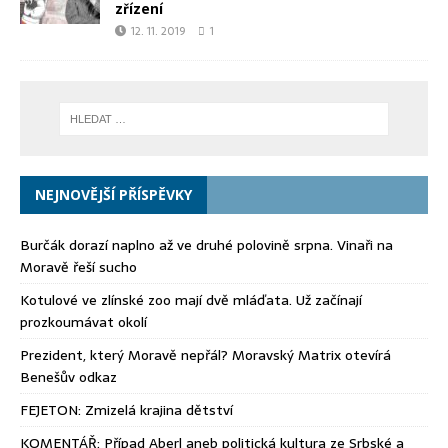
zřízení
12. 11. 2019
1
NEJNOVĚJŠÍ PŘÍSPĚVKY
Burčák dorazí naplno až ve druhé polovině srpna. Vinaři na
Moravě řeší sucho
Kotulové ve zlínské zoo mají dvě mláďata. Už začínají
prozkoumávat okolí
Prezident, který Moravě nepřál? Moravský Matrix otevírá
Benešův odkaz
FEJETON: Zmizelá krajina dětství
KOMENTÁŘ: Případ Aberl aneb politická kultura ze Srbské a