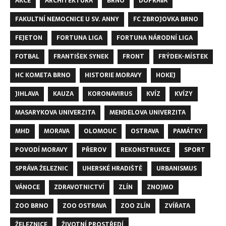
AKCE
ARCHITEKTURA
BRNO
DOPRAVA
FAKULTNÍ NEMOCNICE U SV. ANNY
FC ZBROJOVKA BRNO
FEJETON
FORTUNA LIGA
FORTUNA NÁRODNÍ LIGA
FOTBAL
FRANTIŠEK SYNEK
FRONT
FRÝDEK-MÍSTEK
HC KOMETA BRNO
HISTORIE MORAVY
HOKEJ
JIHLAVA
KAUZA
KORONAVIRUS
KVÍZ
KVÍZY
MASARYKOVA UNIVERZITA
MENDELOVA UNIVERZITA
MHD
MORAVA
OLOMOUC
OSTRAVA
PAMÁTKY
POVODÍ MORAVY
PŘEROV
REKONSTRUKCE
SPORT
SPRÁVA ŽELEZNIC
UHERSKÉ HRADIŠTĚ
URBANISMUS
VÁNOCE
ZDRAVOTNICTVÍ
ZLÍN
ZNOJMO
ZOO BRNO
ZOO OSTRAVA
ZOO ZLÍN
ZVÍŘATA
ŽELEZNICE
ŽIVOTNÍ PROSTŘEDÍ