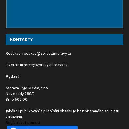
KONTAKTY
Redakce:
redakce@zpravyzmoravy.cz
Inzerce:
inzerce@zpravyzmoravy.cz
Vydává:
Morava Dyje Media, s.r.o.
Nové sady 988/2
Brno 602 00
Jakékoli publikování a přebírání obsahu je bez písemného souhlasu
zakázáno.
Registrovat pomocí