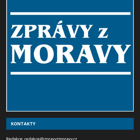
KONTAKTY
Redakce:
redakce@zpravyzmoravy.cz