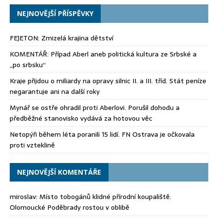
NEJNOVĚJŠÍ PŘÍSPĚVKY
FEJETON: Zmizelá krajina dětství
KOMENTÁŘ: Případ Aberl aneb politická kultura ze Srbské a
„po srbsku“
Kraje přijdou o miliardy na opravy silnic II. a III. tříd. Stát peníze
negarantuje ani na další roky
Mynář se ostře ohradil proti Aberlovi. Porušil dohodu a
předběžné stanovisko vydává za hotovou věc
Netopýři během léta poranili 15 lidí. FN Ostrava je očkovala
proti vzteklině
NEJNOVĚJŠÍ KOMENTÁŘE
miroslav
:
Místo tobogánů klidné přírodní koupaliště.
Olomoucké Poděbrady rostou v oblibě