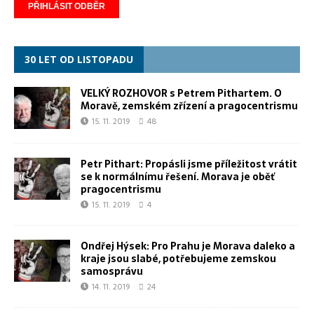
30 LET OD LISTOPADU
VELKÝ ROZHOVOR s Petrem Pithartem. O
Moravě, zemském zřízení a pragocentrismu
15. 11. 2019
48
Petr Pithart: Propásli jsme příležitost vrátit
se k normálnímu řešení. Morava je oběť
pragocentrismu
15. 11. 2019
4
Ondřej Hýsek: Pro Prahu je Morava daleko a
kraje jsou slabé, potřebujeme zemskou
samosprávu
14. 11. 2019
24