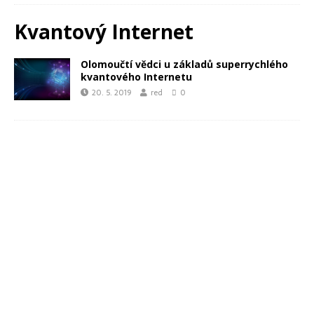
Kvantový Internet
Olomoučtí vědci u základů superrychlého
kvantového Internetu
20. 5. 2019
red
0