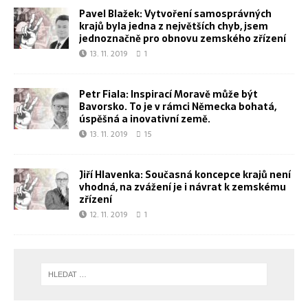
Pavel Blažek: Vytvoření samosprávných
krajů byla jedna z největších chyb, jsem
jednoznačně pro obnovu zemského zřízení
13. 11. 2019
1
Petr Fiala: Inspirací Moravě může být
Bavorsko. To je v rámci Německa bohatá,
úspěšná a inovativní země.
13. 11. 2019
15
Jiří Hlavenka: Současná koncepce krajů není
vhodná, na zvážení je i návrat k zemskému
zřízení
12. 11. 2019
1