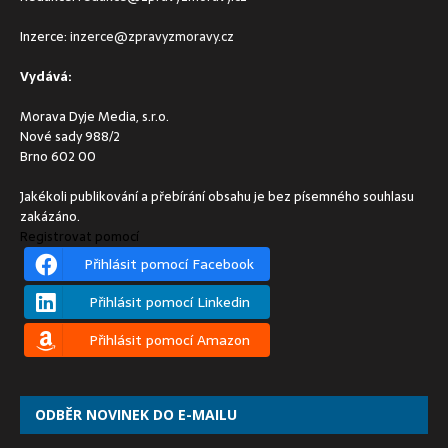
Inzerce:
inzerce@zpravyzmoravy.cz
Vydává:
Morava Dyje Media, s.r.o.
Nové sady 988/2
Brno 602 00
Jakékoli publikování a přebírání obsahu je bez písemného souhlasu
zakázáno.
Registrovat pomocí
Přihlásit pomocí Facebook
Přihlásit pomocí Linkedin
Přihlásit pomocí Amazon
ODBĚR NOVINEK DO E-MAILU