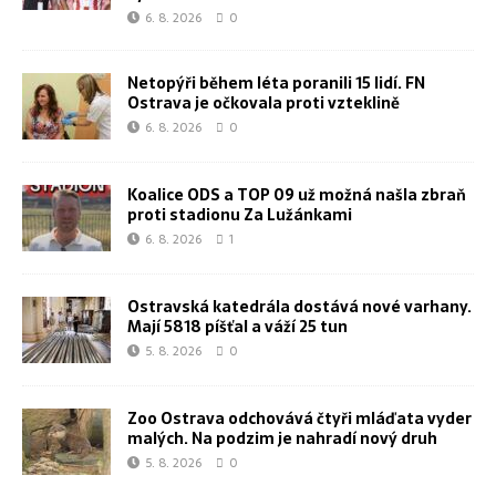
6. 8. 2026
0
Netopýři během léta poranili 15 lidí. FN
Ostrava je očkovala proti vzteklině
6. 8. 2026
0
Koalice ODS a TOP 09 už možná našla zbraň
proti stadionu Za Lužánkami
6. 8. 2026
1
Ostravská katedrála dostává nové varhany.
Mají 5818 píšťal a váží 25 tun
5. 8. 2026
0
Zoo Ostrava odchovává čtyři mláďata vyder
malých. Na podzim je nahradí nový druh
5. 8. 2026
0