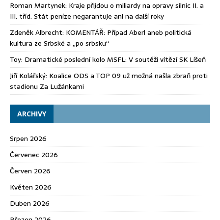
Roman Martynek
:
Kraje přijdou o miliardy na opravy silnic II. a
III. tříd. Stát peníze negarantuje ani na další roky
Zdeněk Albrecht
:
KOMENTÁŘ: Případ Aberl aneb politická
kultura ze Srbské a „po srbsku“
Toy
:
Dramatické poslední kolo MSFL: V soutěži vítězí SK Líšeň
Jiří Kolářský
:
Koalice ODS a TOP 09 už možná našla zbraň proti
stadionu Za Lužánkami
ARCHIVY
Srpen 2026
Červenec 2026
Červen 2026
Květen 2026
Duben 2026
Březen 2026