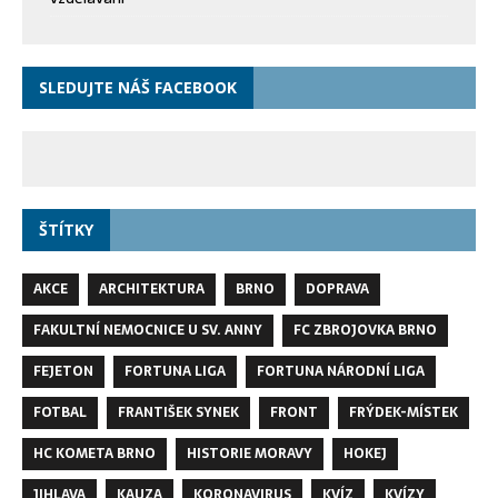
SLEDUJTE NÁŠ FACEBOOK
ŠTÍTKY
AKCE
ARCHITEKTURA
BRNO
DOPRAVA
FAKULTNÍ NEMOCNICE U SV. ANNY
FC ZBROJOVKA BRNO
FEJETON
FORTUNA LIGA
FORTUNA NÁRODNÍ LIGA
FOTBAL
FRANTIŠEK SYNEK
FRONT
FRÝDEK-MÍSTEK
HC KOMETA BRNO
HISTORIE MORAVY
HOKEJ
JIHLAVA
KAUZA
KORONAVIRUS
KVÍZ
KVÍZY