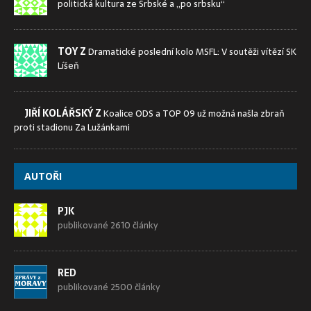
politická kultura ze Srbské a „po srbsku“
TOY Z
Dramatické poslední kolo MSFL: V soutěži vítězí SK
Líšeň
JIŘÍ KOLÁŘSKÝ Z
Koalice ODS a TOP 09 už možná našla zbraň
proti stadionu Za Lužánkami
AUTOŘI
PJK
publikované 2610 články
RED
publikované 2500 články