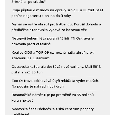
Srbské a „po srbsku“
Kraje přijdou o miliardy na opravy silnic II. a III. tříd. Stát
peníze negarantuje ani na další roky
Mynář se ostře ohradil proti Aberlovi. Porušil dohodu a
předběžné stanovisko vydává za hotovou věc
Netopýři během léta poranili 15 lidí. FN Ostrava je
očkovala proti vzteklině
Koalice ODS a TOP 09 už možná našla zbraň proti
stadionu Za Lužánkami
Ostravská katedrála dostává nové varhany. Mají 5818
píšťal a váží 25 tun
Zoo Ostrava odchovává čtyři mláďata vyder malých.
Na podzim je nahradí nový druh
Bosonožské náměstí je po proměně za 35 milionů
korun hotové
Moravská část Hřebečska získá centrum podpory
vzdělávání