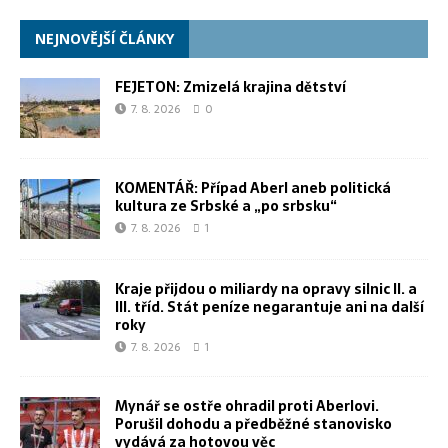
NEJNOVĚJŠÍ ČLÁNKY
FEJETON: Zmizelá krajina dětství
7. 8. 2026
0
KOMENTÁŘ: Případ Aberl aneb politická
kultura ze Srbské a „po srbsku“
7. 8. 2026
1
Kraje přijdou o miliardy na opravy silnic II. a
III. tříd. Stát peníze negarantuje ani na další
roky
7. 8. 2026
1
Mynář se ostře ohradil proti Aberlovi.
Porušil dohodu a předběžné stanovisko
vydává za hotovou věc