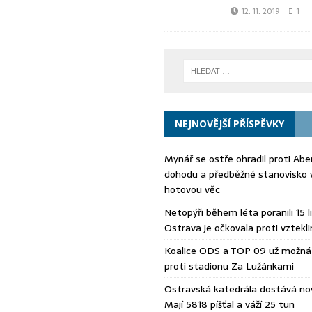
12. 11. 2019
1
NEJNOVĚJŠÍ PŘÍSPĚVKY
Mynář se ostře ohradil proti Aberl
dohodu a předběžné stanovisko 
hotovou věc
Netopýři během léta poranili 15 li
Ostrava je očkovala proti vztekli
Koalice ODS a TOP 09 už možná 
proti stadionu Za Lužánkami
Ostravská katedrála dostává no
Mají 5818 píšťal a váží 25 tun