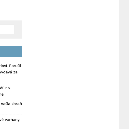
ovi. Porušil
vydává za
dí. FN
ně
našla zbraň
vé varhany.