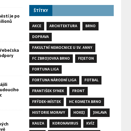
ŠTÍTKY
stí je po
ilionů
AKCE
ARCHITEKTURA
BRNO
DOPRAVA
FAKULTNÍ NEMOCNICE U SV. ANNY
Hřebečska
odpory
FC ZBROJOVKA BRNO
FEJETON
FORTUNA LIGA
FORTUNA NÁRODNÍ LIGA
FOTBAL
jili
budoucího
FRANTIŠEK SYNEK
FRONT
c
FRÝDEK-MÍSTEK
HC KOMETA BRNO
HISTORIE MORAVY
HOKEJ
JIHLAVA
KAUZA
KORONAVIRUS
KVÍZ
kých
avě