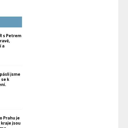
 s Petrem
ravě,
í a
opásli jsme
 se k
ní.
o Prahu je
kraje jsou