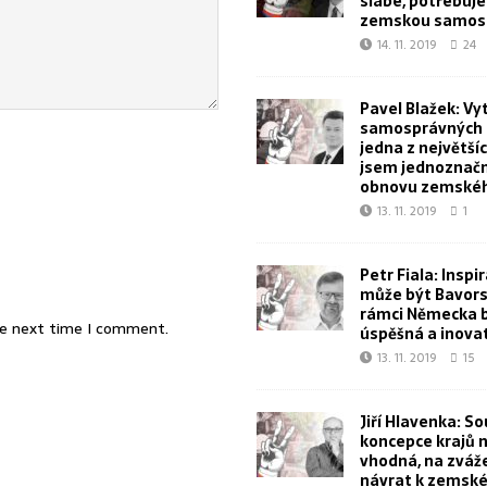
slabé, potřebuj
zemskou samos
14. 11. 2019
24
Pavel Blažek: Vy
samosprávných k
jedna z největšíc
jsem jednoznačn
obnovu zemskéh
13. 11. 2019
1
Petr Fiala: Inspi
může být Bavorsk
rámci Německa 
he next time I comment.
úspěšná a inova
13. 11. 2019
15
Jiří Hlavenka: S
koncepce krajů 
vhodná, na zvážen
návrat k zemské