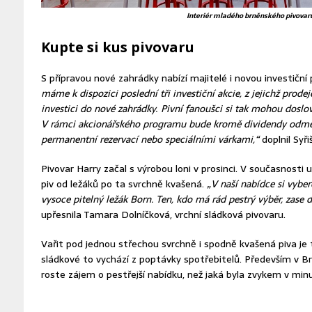
Interiér mladého brněnského pivovar
Kupte si kus pivovaru
S přípravou nové zahrádky nabízí majitelé i novou investiční p
máme k dispozici poslední tři investiční akcie, z jejichž prod
investici do nové zahrádky. Pivní fanoušci si tak mohou doslov
V rámci akcionářského programu bude kromě dividendy odměn
permanentní rezervací nebo speciálními várkami,“
doplnil Syři
Pivovar Harry začal s výrobou loni v prosinci. V současnosti
piv od ležáků po ta svrchně kvašená.
„V naší nabídce si vyber
vysoce pitelný ležák Born. Ten, kdo má rád pestrý výběr, zase 
upřesnila Tamara Dolníčková, vrchní sládková pivovaru.
Vařit pod jednou střechou svrchně i spodně kvašená piva je 
sládkové to vychází z poptávky spotřebitelů. Především v Brně
roste zájem o pestřejší nabídku, než jaká byla zvykem v minu