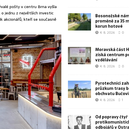
ývalé pošty v centru Brna vyšla
 o jednu z největších investic
Bosonožské námě
k akcionářů, kteří se současně
proměně za 35 m
korun hotové
4. 8. 2026
0
Moravská část 
získá centrum p
vzdělávání
4. 8. 2026
0
Pyrotechnici zahá
průzkum trasy 
obchvatu Bučovi
4. 8. 2026
1
Od popravy čtyř
protikomunistic
odbojářů v Ostr