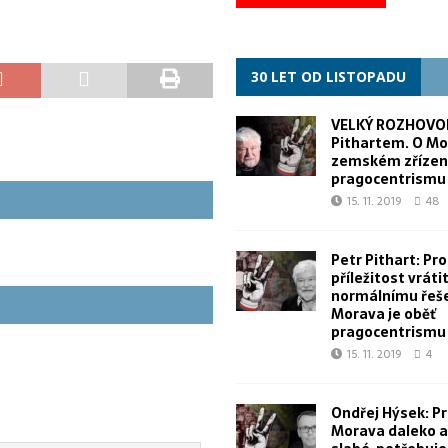
30 LET OD LISTOPADU
VELKÝ ROZHOVOR
Pithartem. O Mo
zemském zřízen
pragocentrismu
15. 11. 2019
48
Petr Pithart: Pr
příležitost vrátit
normálnímu řeše
Morava je oběť
pragocentrismu
15. 11. 2019
4
Ondřej Hýsek: Pr
Morava daleko a 