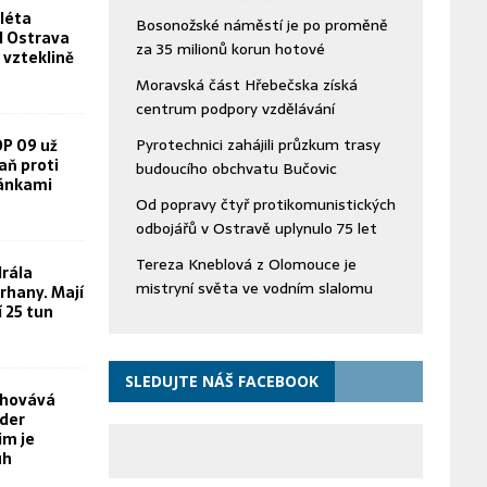
léta
Bosonožské náměstí je po proměně
FN Ostrava
za 35 milionů korun hotové
 vzteklině
Moravská část Hřebečska získá
centrum podpory vzdělávání
Pyrotechnici zahájili průzkum trasy
OP 09 už
aň proti
budoucího obchvatu Bučovic
žánkami
Od popravy čtyř protikomunistických
odbojářů v Ostravě uplynulo 75 let
Tereza Kneblová z Olomouce je
rála
mistryní světa ve vodním slalomu
rhany. Mají
í 25 tun
SLEDUJTE NÁŠ FACEBOOK
chovává
yder
im je
uh