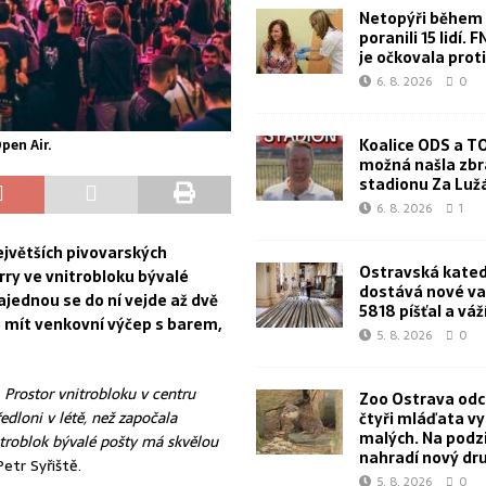
Netopýři během 
poranili 15 lidí. 
je očkovala proti
6. 8. 2026
0
Koalice ODS a T
pen Air.
možná našla zbr
stadionu Za Lu
6. 8. 2026
1
ejvětších pivovarských
Ostravská kated
ry ve vnitrobloku bývalé
dostává nové va
jednou se do ní vejde až dvě
5818 píšťal a váž
de mít venkovní výčep s barem,
5. 8. 2026
0
 Prostor vnitrobloku v centru
Zoo Ostrava od
edloni v létě, než započala
čtyři mláďata v
malých. Na podz
itroblok bývalé pošty má skvělou
nahradí nový dr
etr Syřiště.
5. 8. 2026
0