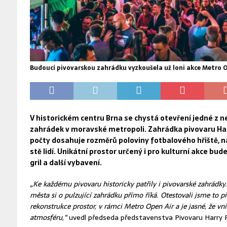
Budoucí pivovarskou zahrádku vyzkoušela už loni akce Metro O
V historickém centru Brna se chystá otevření jedné z n
zahrádek v moravské metropoli. Zahrádka pivovaru Har
počty dosahuje rozměrů poloviny fotbalového hřiště, na
stě lidí. Unikátní prostor určený i pro kulturní akce bu
gril a další vybavení.
„Ke každému pivovaru historicky patřily i pivovarské zahrádky.
města si o pulzující zahrádku přímo říká. Otestovali jsme to př
rekonstrukce prostor, v rámci Metro Open Air a je jasné, že vn
atmosféru,“
uvedl předseda představenstva Pivovaru Harry P