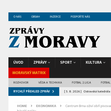
O NÁS
OBSAH
INZERCE
PODPOŘTE NÁS
ÚVOD
ZPRÁVY
SPORT
KULTURA
MORAVSKÝ MATRIX
ROZHOVOR
VĚDA A TECHNIKA
FOTBAL 2.LIGA
FOTBAL
RYCHLÝ PŘEHLED ZPRÁV
[ 5. 8. 2026 ]
Ostravská katedrála 
[ 5. 8. 2026 ]
Zoo Ostrava odchov
HOME
EKONOMIKA
Centrum Brna oživí obří pivova
ZPRÁVY Z OSTRAVY
bývalé pošty