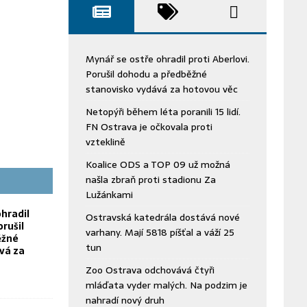
Mynář se ostře ohradil proti Aberlovi.
Porušil dohodu a předběžné
stanovisko vydává za hotovou věc
Netopýři během léta poranili 15 lidí.
FN Ostrava je očkovala proti
vzteklině
Koalice ODS a TOP 09 už možná
našla zbraň proti stadionu Za
Lužánkami
hradil
Ostravská katedrála dostává nové
orušil
varhany. Mají 5818 píšťal a váží 25
ěžné
tun
vá za
Zoo Ostrava odchovává čtyři
mláďata vyder malých. Na podzim je
nahradí nový druh