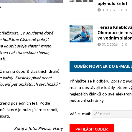
uplynulo 75 let
u
3. 8. 2026
0
Tereza Kneblová
Olomouce je mis
říležitost.
„V současné době
ve vodním slal
eje hodláme částečně pokrýt
31. 7. 2026
0
a koupit svoje vlastní místo.
ěn i akcionářskou slevou,
ště.
ODBĚR NOVINEK DO E-MAIL
 už má na čepu 8 vlastních druhů
e každý. Klasický pivař ocení
Přihlašte se k odběru Zpráv z M
docení pět unikátních svrchňáků,“
mail a dostávejte každý týden v
nejlepších článků do své elektron
poštovní schránky.
trend posledních let. Podle
, které je pulzující metropolí,
Váš e-mail:
losti.
Zdroj a foto: Pivovar Harry