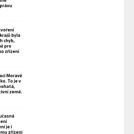
eme
právu
tvoření
rajů byla
h chyb,
ě pro
o zřízení
rací Moravě
o. To je v
bohatá,
tivní země.
oučasná
není
í je i
mu zřízení