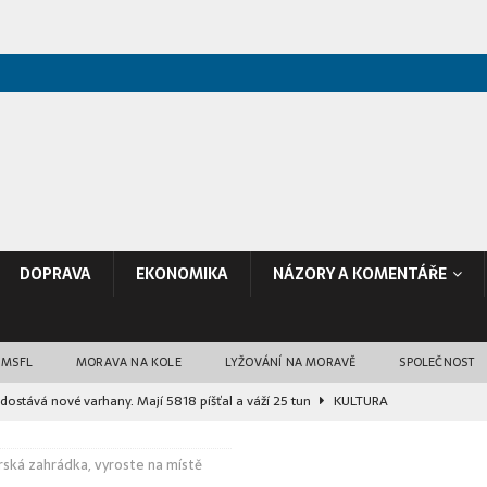
DOPRAVA
EKONOMIKA
NÁZORY A KOMENTÁŘE
 MSFL
MORAVA NA KOLE
LYŽOVÁNÍ NA MORAVĚ
SPOLEČNOST
dostává nové varhany. Mají 5818 píšťal a váží 25 tun
KULTURA
ává čtyři mláďata vyder malých. Na podzim je nahradí nový druh
rská zahrádka, vyroste na místě