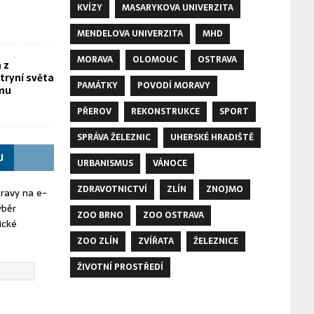
KVÍZY
MASARYKOVA UNIVERZITA
MENDELOVA UNIVERZITA
MHD
MORAVA
OLOMOUC
OSTRAVA
 z
tryní světa
PAMÁTKY
POVODÍ MORAVY
omu
PŘEROV
REKONSTRUKCE
SPORT
SPRÁVA ŽELEZNIC
UHERSKÉ HRADIŠTĚ
U
URBANISMUS
VÁNOCE
ZDRAVOTNICTVÍ
ZLÍN
ZNOJMO
oravy na e-
ýběr
ZOO BRNO
ZOO OSTRAVA
ické
ZOO ZLÍN
ZVÍŘATA
ŽELEZNICE
ŽIVOTNÍ PROSTŘEDÍ