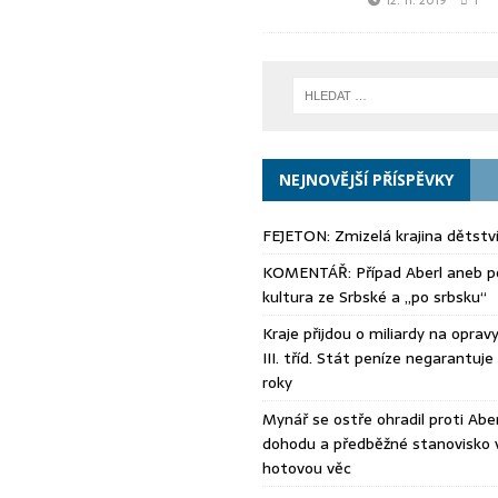
12. 11. 2019
1
NEJNOVĚJŠÍ PŘÍSPĚVKY
FEJETON: Zmizelá krajina dětstv
KOMENTÁŘ: Případ Aberl aneb po
kultura ze Srbské a „po srbsku“
Kraje přijdou o miliardy na opravy s
III. tříd. Stát peníze negarantuje 
roky
Mynář se ostře ohradil proti Aberl
dohodu a předběžné stanovisko 
hotovou věc