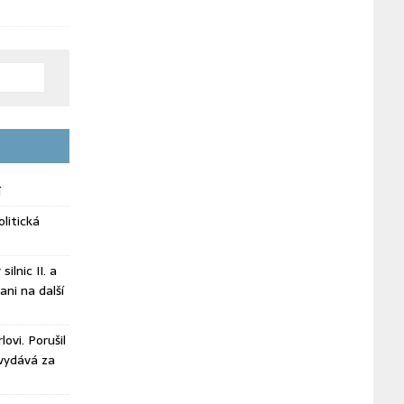
í
litická
ilnic II. a
ani na další
ovi. Porušil
vydává za