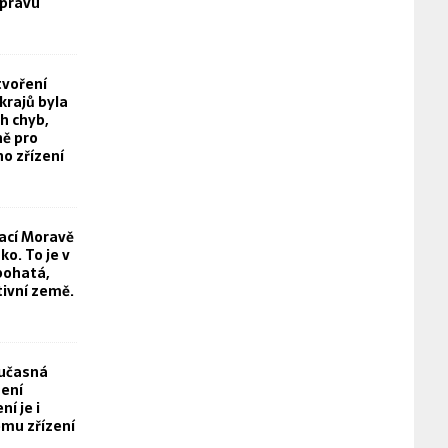
právu
tvoření
rajů byla
h chyb,
ě pro
o zřízení
rací Moravě
o. To je v
bohatá,
tivní země.
oučasná
není
í je i
mu zřízení