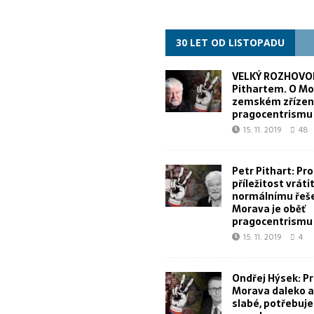
30 LET OD LISTOPADU
VELKÝ ROZHOVOR
Pithartem. O Mo
zemském zřízen
pragocentrismu
15. 11. 2019
48
Petr Pithart: Pr
příležitost vrátit
normálnímu řeše
Morava je oběť
pragocentrismu
15. 11. 2019
4
Ondřej Hýsek: Pr
Morava daleko a 
slabé, potřebuj