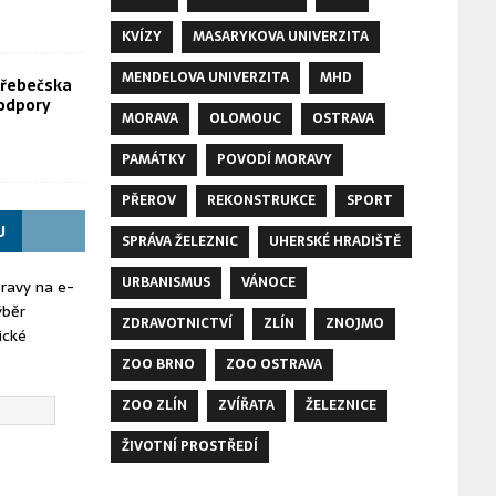
KVÍZY
MASARYKOVA UNIVERZITA
MENDELOVA UNIVERZITA
MHD
Hřebečska
odpory
MORAVA
OLOMOUC
OSTRAVA
PAMÁTKY
POVODÍ MORAVY
PŘEROV
REKONSTRUKCE
SPORT
U
SPRÁVA ŽELEZNIC
UHERSKÉ HRADIŠTĚ
URBANISMUS
VÁNOCE
oravy na e-
ýběr
ZDRAVOTNICTVÍ
ZLÍN
ZNOJMO
ické
ZOO BRNO
ZOO OSTRAVA
ZOO ZLÍN
ZVÍŘATA
ŽELEZNICE
ŽIVOTNÍ PROSTŘEDÍ