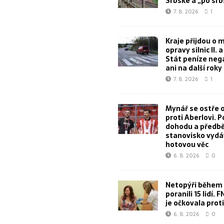
Srbské a „po sr
7. 8. 2026
1
Kraje přijdou o m
opravy silnic II. a I
Stát peníze neg
ani na další roky
7. 8. 2026
1
Mynář se ostře o
proti Aberlovi. P
dohodu a předb
stanovisko vydá
hotovou věc
6. 8. 2026
0
Netopýři během 
poranili 15 lidí. 
je očkovala proti
6. 8. 2026
0