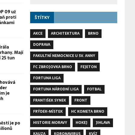
OP 09 už
aň proti
ŠTÍTKY
žánkami
AKCE
ARCHITEKTURA
BRNO
DOPRAVA
rála
rhany. Mají
FAKULTNÍ NEMOCNICE U SV. ANNY
í 25 tun
FC ZBROJOVKA BRNO
FEJETON
FORTUNA LIGA
chovává
yder
FORTUNA NÁRODNÍ LIGA
FOTBAL
im je
uh
FRANTIŠEK SYNEK
FRONT
FRÝDEK-MÍSTEK
HC KOMETA BRNO
stí je po
HISTORIE MORAVY
HOKEJ
JIHLAVA
ilionů
KAUZA
KORONAVIRUS
KVÍZ