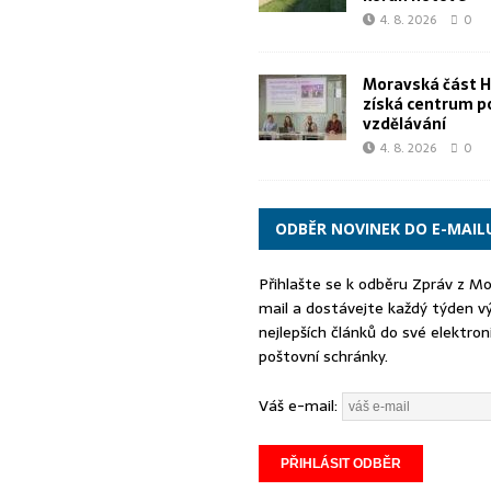
4. 8. 2026
0
Moravská část 
získá centrum p
vzdělávání
4. 8. 2026
0
ODBĚR NOVINEK DO E-MAIL
Přihlašte se k odběru Zpráv z M
mail a dostávejte každý týden v
nejlepších článků do své elektron
poštovní schránky.
Váš e-mail: