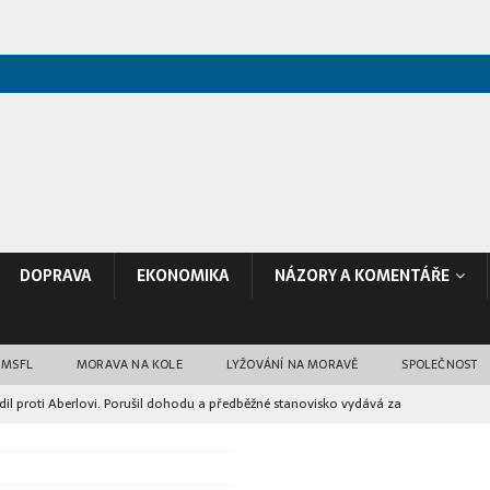
DOPRAVA
EKONOMIKA
NÁZORY A KOMENTÁŘE
 MSFL
MORAVA NA KOLE
LYŽOVÁNÍ NA MORAVĚ
SPOLEČNOST
il proti Aberlovi. Porušil dohodu a předběžné stanovisko vydává za
poranili 15 lidí. FN Ostrava je očkovala proti vzteklině
RŮZNÉ