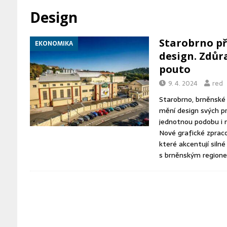
[ 7. 8. 2026 ]
FEJETON: Zmizelá kra
Design
[ 7. 8. 2026 ]
KOMENTÁŘ: Případ Abe
Starobrno př
EKONOMIKA
KOMENTÁŘE
design. Zdůr
[ 7. 8. 2026 ]
Kraje přijdou o miliar
pouto
DOPRAVA
9. 4. 2024
red
Starobrno, brněnské p
mění design svých p
jednotnou podobu i 
Nové grafické zpraco
které akcentují silné
s brněnským region