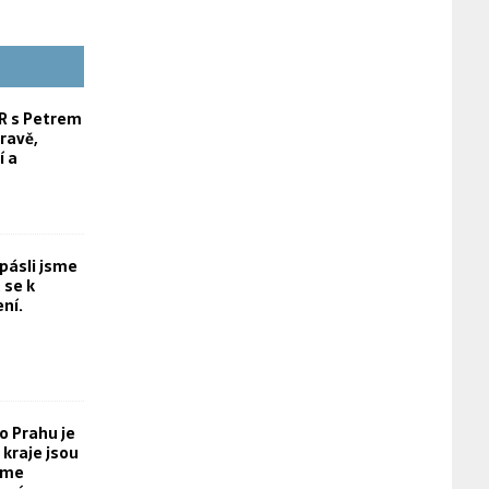
 s Petrem
ravě,
í a
opásli jsme
 se k
ní.
o Prahu je
kraje jsou
eme