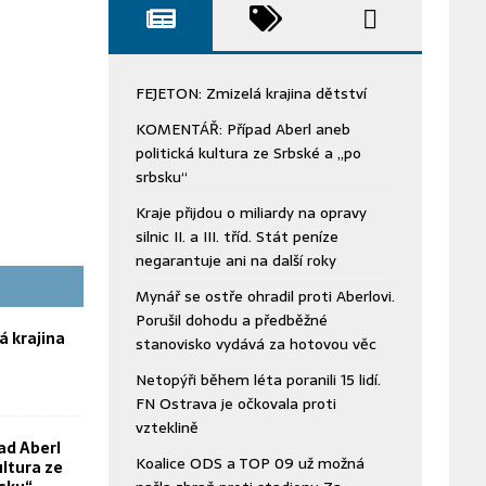
FEJETON: Zmizelá krajina dětství
KOMENTÁŘ: Případ Aberl aneb
politická kultura ze Srbské a „po
srbsku“
Kraje přijdou o miliardy na opravy
silnic II. a III. tříd. Stát peníze
negarantuje ani na další roky
Mynář se ostře ohradil proti Aberlovi.
Porušil dohodu a předběžné
á krajina
stanovisko vydává za hotovou věc
Netopýři během léta poranili 15 lidí.
FN Ostrava je očkovala proti
vzteklině
ad Aberl
Koalice ODS a TOP 09 už možná
ultura ze