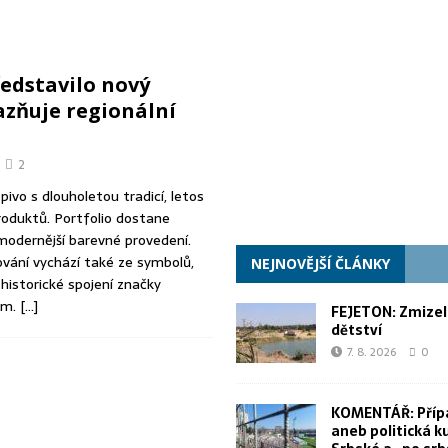
jina dětství
FEJETONY FRANTIŠKA SYNKA
rl aneb politická kultura ze Srbské a „po srbsku“
NÁZORY A
edstavilo nový
azňuje regionální
dy na opravy silnic II. a III. tříd. Stát peníze negarantuje ani na další roky
2
ivo s dlouholetou tradicí, letos
roduktů. Portfolio dostane
modernější barevné provedení.
vání vychází také ze symbolů,
NEJNOVĚJŠÍ ČLÁNKY
 historické spojení značky
em.
[…]
FEJETON: Zmizel
dětství
7. 8. 2026
0
KOMENTÁŘ: Příp
aneb politická k