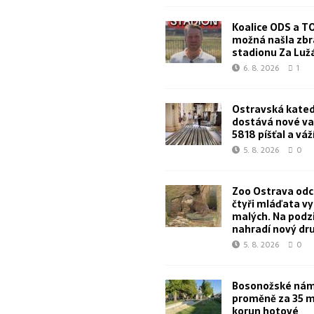
Koalice ODS a T
možná našla zbr
stadionu Za Lu
6. 8. 2026
1
Ostravská kated
dostává nové va
5818 píšťal a váž
5. 8. 2026
0
Zoo Ostrava od
čtyři mláďata v
malých. Na podz
nahradí nový dr
5. 8. 2026
0
Bosonožské námě
proměně za 35 m
korun hotové