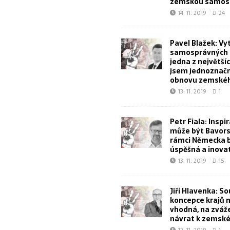
zemskou samos
14. 11. 2019
24
Pavel Blažek: Vy
samosprávných k
jedna z největšíc
jsem jednoznačn
obnovu zemskéh
13. 11. 2019
1
Petr Fiala: Inspi
může být Bavorsk
rámci Německa 
úspěšná a inova
13. 11. 2019
15
Jiří Hlavenka: S
koncepce krajů 
vhodná, na zvážen
návrat k zemské