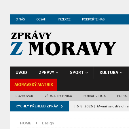
O NÁS
OBSAH
INZERCE
PODPOŘTE NÁS
ÚVOD
ZPRÁVY
SPORT
KULTURA
MORAVSKÝ MATRIX
ROZHOVOR
VĚDA A TECHNIKA
FOTBAL 2.LIGA
FOTBAL
RYCHLÝ PŘEHLED ZPRÁV
[ 6. 8. 2026 ]
Mynář se ostře ohrad
hotovou věc
ZPRÁVY Z BRNA
HOME
Design
[ 6. 8. 2026 ]
Netopýři během léta 