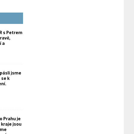
 s Petrem
ravě,
í a
opásli jsme
 se k
ní.
o Prahu je
kraje jsou
eme