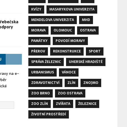
KVÍZY
MASARYKOVA UNIVERZITA
MENDELOVA UNIVERZITA
MHD
Hřebečska
odpory
MORAVA
OLOMOUC
OSTRAVA
PAMÁTKY
POVODÍ MORAVY
PŘEROV
REKONSTRUKCE
SPORT
U
SPRÁVA ŽELEZNIC
UHERSKÉ HRADIŠTĚ
URBANISMUS
VÁNOCE
oravy na e-
ýběr
ZDRAVOTNICTVÍ
ZLÍN
ZNOJMO
ické
ZOO BRNO
ZOO OSTRAVA
ZOO ZLÍN
ZVÍŘATA
ŽELEZNICE
ŽIVOTNÍ PROSTŘEDÍ