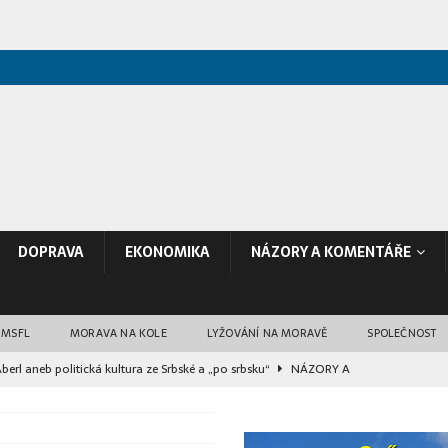
DOPRAVA
EKONOMIKA
NÁZORY A KOMENTÁŘE
 MSFL
MORAVA NA KOLE
LYŽOVÁNÍ NA MORAVĚ
SPOLEČNOST
rl aneb politická kultura ze Srbské a „po srbsku“
NÁZORY A
dy na opravy silnic II. a III. tříd. Stát peníze negarantuje ani na další roky