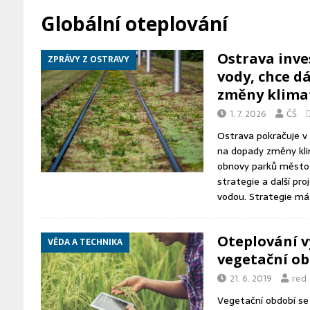
DOPRAVA
Globální oteplování
[ 6. 8. 2026 ]
Mynář se ostře ohrad
Ostrava inve
ZPRÁVY Z OSTRAVY
hotovou věc
ZPRÁVY Z BRNA
vody, chce d
[ 6. 8. 2026 ]
Netopýři během léta 
změny klima
[ 7. 8. 2026 ]
FEJETON: Zmizelá kra
1. 7. 2026
ČŠ
Ostrava pokračuje v 
na dopady změny kli
obnovy parků město p
strategie a další pr
vodou. Strategie má 
Oteplování v
VĚDA A TECHNIKA
vegetační ob
21. 6. 2019
red
Vegetační období se