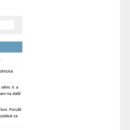
í
litická
ilnic II. a
ani na další
ovi. Porušil
vydává za