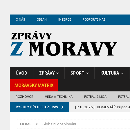
O NÁS
OBSAH
INZERCE
PODPOŘTE NÁS
ÚVOD
ZPRÁVY
SPORT
KULTURA
MORAVSKÝ MATRIX
ROZHOVOR
VĚDA A TECHNIKA
FOTBAL 2.LIGA
FOTBAL
RYCHLÝ PŘEHLED ZPRÁV
[ 7. 8. 2026 ]
KOMENTÁŘ: Případ Abe
KOMENTÁŘE
HOME
Globální oteplování
[ 7. 8. 2026 ]
Kraje přijdou o miliar