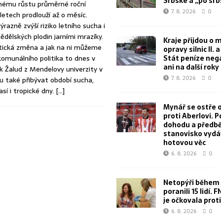
Srbské a „po sr
pnému růstu průměrné roční
7. 8. 2026
0
 letech prodlouží až o měsíc.
ýrazně zvýší riziko letního sucha i
dělských plodin jarními mrazíky.
Kraje přijdou o m
tická změna a jak na ni můžeme
opravy silnic II. a I
omunálního politika to dnes v
Stát peníze neg
ani na další roky
 Žalud z Mendelovy univerzity v
7. 8. 2026
0
u také přibývat období sucha,
sí i tropické dny.
[…]
Mynář se ostře o
proti Aberlovi. P
dohodu a předb
stanovisko vydá
hotovou věc
6. 8. 2026
0
Netopýři během 
poranili 15 lidí. 
je očkovala proti
6. 8. 2026
0