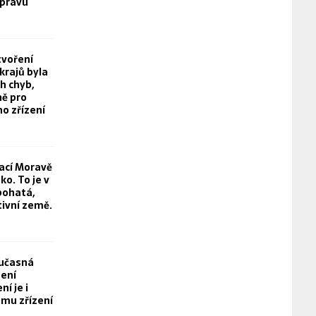
právu
tvoření
rajů byla
h chyb,
ě pro
o zřízení
rací Moravě
o. To je v
bohatá,
tivní země.
oučasná
není
í je i
mu zřízení