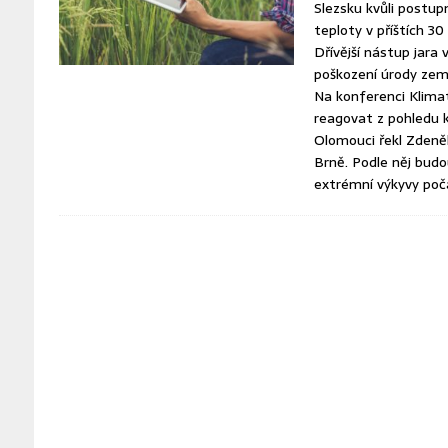
Slezsku kvůli postu
teploty v příštích 30
Dřívější nástup jara v
poškození úrody země
Na konferenci Klima
reagovat z pohledu k
Olomouci řekl Zdeněk
Brně. Podle něj budo
extrémní výkyvy poča