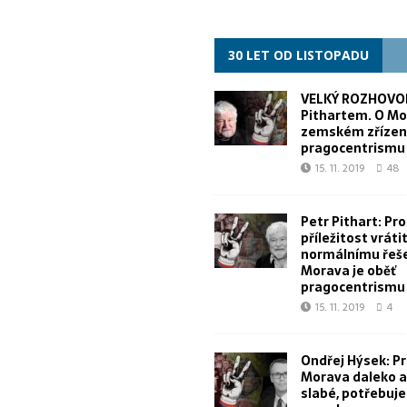
30 LET OD LISTOPADU
VELKÝ ROZHOVOR
Pithartem. O Mo
zemském zřízen
pragocentrismu
15. 11. 2019
48
Petr Pithart: Pr
příležitost vrátit
normálnímu řeše
Morava je oběť
pragocentrismu
15. 11. 2019
4
Ondřej Hýsek: Pr
Morava daleko a 
slabé, potřebuj