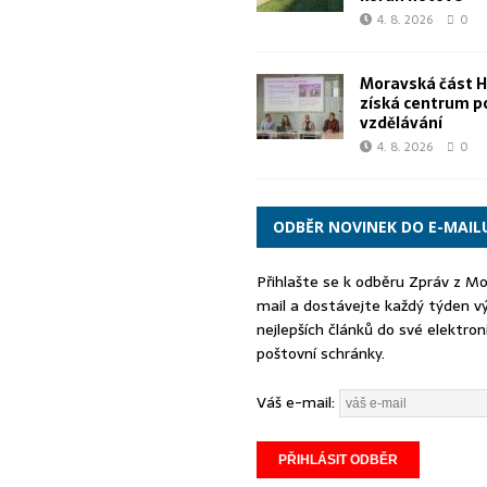
4. 8. 2026
0
Moravská část 
získá centrum p
vzdělávání
4. 8. 2026
0
ODBĚR NOVINEK DO E-MAIL
Přihlašte se k odběru Zpráv z M
mail a dostávejte každý týden v
nejlepších článků do své elektron
poštovní schránky.
Váš e-mail: