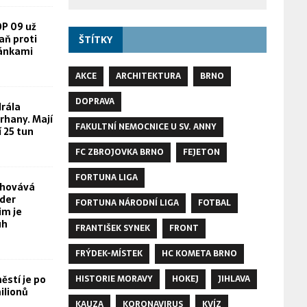
OP 09 už
aň proti
ŠTÍTKY
žánkami
AKCE
ARCHITEKTURA
BRNO
DOPRAVA
rála
rhany. Mají
FAKULTNÍ NEMOCNICE U SV. ANNY
í 25 tun
FC ZBROJOVKA BRNO
FEJETON
FORTUNA LIGA
chovává
yder
FORTUNA NÁRODNÍ LIGA
FOTBAL
im je
uh
FRANTIŠEK SYNEK
FRONT
FRÝDEK-MÍSTEK
HC KOMETA BRNO
stí je po
HISTORIE MORAVY
HOKEJ
JIHLAVA
ilionů
KAUZA
KORONAVIRUS
KVÍZ