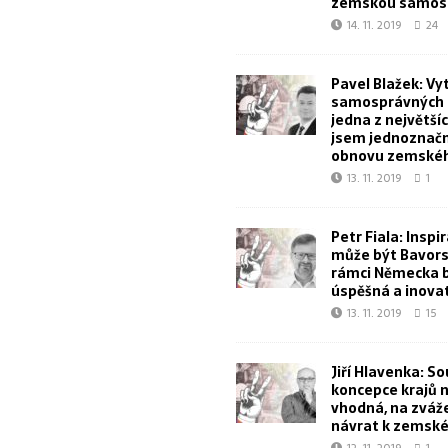
zemskou samos
14. 11. 2019
24
Pavel Blažek: Vy
samosprávných k
jedna z největšíc
jsem jednoznačn
obnovu zemskéh
13. 11. 2019
1
Petr Fiala: Inspi
může být Bavorsk
rámci Německa 
úspěšná a inova
13. 11. 2019
15
Jiří Hlavenka: S
koncepce krajů 
vhodná, na zvážen
návrat k zemské