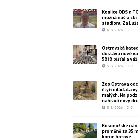
Koalice ODS a T
možná našla zbr
stadionu Za Lu
6. 8. 2026
1
Ostravská kated
dostává nové va
5818 píšťal a váž
5. 8. 2026
0
Zoo Ostrava od
čtyři mláďata v
malých. Na podz
nahradí nový dr
5. 8. 2026
0
Bosonožské námě
proměně za 35 m
korun hotové