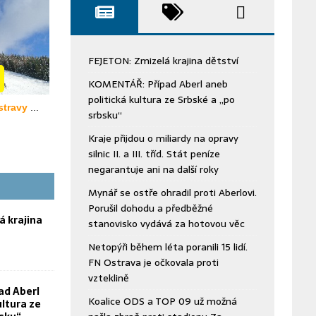
FEJETON: Zmizelá krajina dětství
KOMENTÁŘ: Případ Aberl aneb
politická kultura ze Srbské a „po
srbsku“
Kraje přijdou o miliardy na opravy
silnic II. a III. tříd. Stát peníze
negarantuje ani na další roky
Mynář se ostře ohradil proti Aberlovi.
Porušil dohodu a předběžné
á krajina
stanovisko vydává za hotovou věc
Netopýři během léta poranili 15 lidí.
FN Ostrava je očkovala proti
vzteklině
ad Aberl
Koalice ODS a TOP 09 už možná
ultura ze