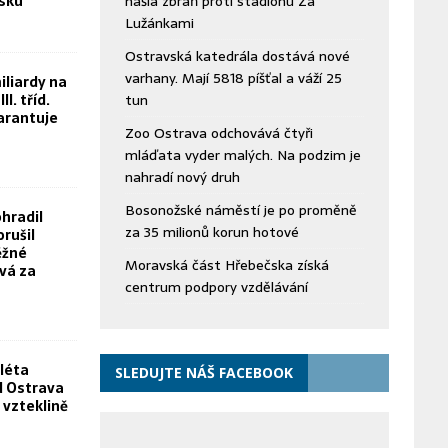
bsku“
našla zbraň proti stadionu Za
Lužánkami
Ostravská katedrála dostává nové
varhany. Mají 5818 píšťal a váží 25
iliardy na
II. tříd.
tun
arantuje
Zoo Ostrava odchovává čtyři
mláďata vyder malých. Na podzim je
nahradí nový druh
Bosonožské náměstí je po proměně
hradil
za 35 milionů korun hotové
orušil
ěžné
Moravská část Hřebečska získá
vá za
centrum podpory vzdělávání
léta
SLEDUJTE NÁŠ FACEBOOK
FN Ostrava
 vzteklině