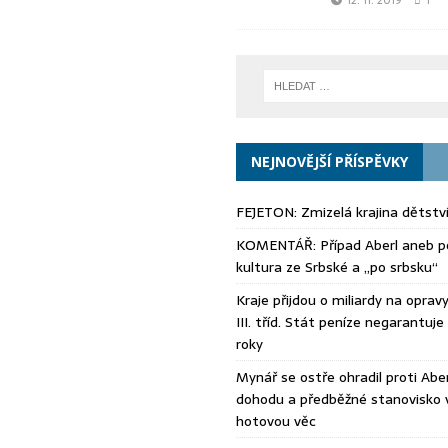
12. 11. 2019
1
NEJNOVĚJŠÍ PŘÍSPĚVKY
FEJETON: Zmizelá krajina dětstv
KOMENTÁŘ: Případ Aberl aneb po
kultura ze Srbské a „po srbsku“
Kraje přijdou o miliardy na opravy s
III. tříd. Stát peníze negarantuje 
roky
Mynář se ostře ohradil proti Aberl
dohodu a předběžné stanovisko 
hotovou věc