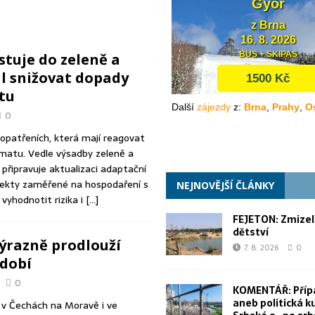
il proti Aberlovi. Porušil dohodu a předběžné stanovisko vydává za
stuje do zeleně a
ál snižovat dopady
poranili 15 lidí. FN Ostrava je očkovala proti vzteklině
RŮZNÉ
tu
jina dětství
FEJETONY FRANTIŠKA SYNKA
0
opatřeních, která mají reagovat
matu. Vedle výsadby zeleně a
řipravuje aktualizaci adaptační
ojekty zaměřené na hospodaření s
NEJNOVĚJŠÍ ČLÁNKY
vyhodnotit rizika i
[…]
FEJETON: Zmizel
dětství
ýrazně prodlouží
7. 8. 2026
0
dobí
0
KOMENTÁŘ: Příp
aneb politická k
 v Čechách na Moravě i ve