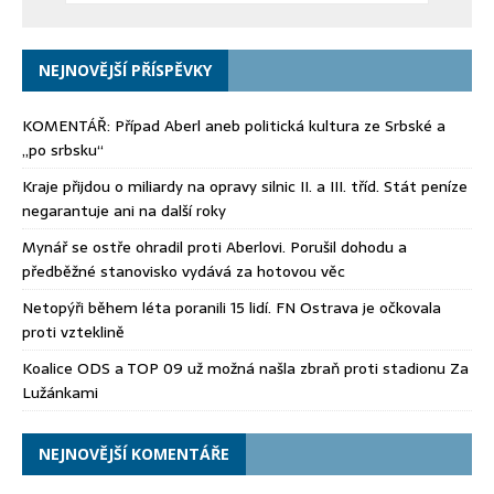
NEJNOVĚJŠÍ PŘÍSPĚVKY
KOMENTÁŘ: Případ Aberl aneb politická kultura ze Srbské a
„po srbsku“
Kraje přijdou o miliardy na opravy silnic II. a III. tříd. Stát peníze
negarantuje ani na další roky
Mynář se ostře ohradil proti Aberlovi. Porušil dohodu a
předběžné stanovisko vydává za hotovou věc
Netopýři během léta poranili 15 lidí. FN Ostrava je očkovala
proti vzteklině
Koalice ODS a TOP 09 už možná našla zbraň proti stadionu Za
Lužánkami
NEJNOVĚJŠÍ KOMENTÁŘE