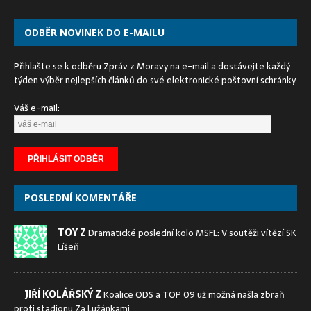
ODBĚR NOVINEK DO E-MAILU
Přihlašte se k odběru Zpráv z Moravy na e-mail a dostávejte každý
týden výběr nejlepších článků do své elektronické poštovní schránky.
Váš e-mail:
POSLEDNÍ KOMENTÁŘE
TOY Z
Dramatické poslední kolo MSFL: V soutěži vítězí SK
Líšeň
JIŘÍ KOLÁŘSKÝ Z
Koalice ODS a TOP 09 už možná našla zbraň
proti stadionu Za Lužánkami