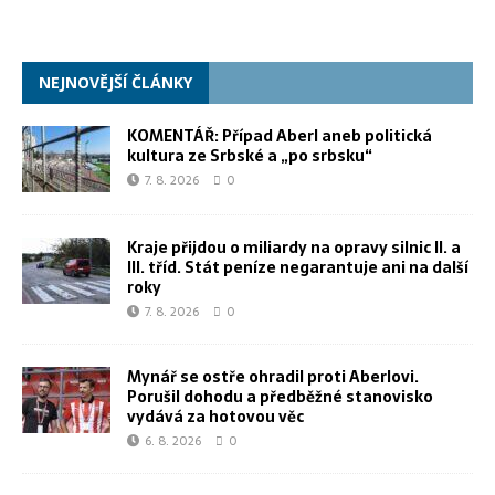
NEJNOVĚJŠÍ ČLÁNKY
KOMENTÁŘ: Případ Aberl aneb politická
kultura ze Srbské a „po srbsku“
7. 8. 2026
0
Kraje přijdou o miliardy na opravy silnic II. a
III. tříd. Stát peníze negarantuje ani na další
roky
7. 8. 2026
0
Mynář se ostře ohradil proti Aberlovi.
Porušil dohodu a předběžné stanovisko
vydává za hotovou věc
6. 8. 2026
0