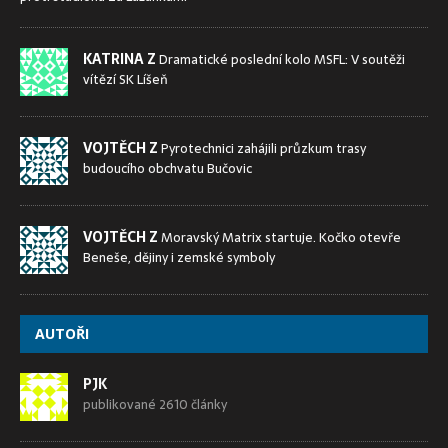
KATRINA Z
Dramatické poslední kolo MSFL: V soutěži
vítězí SK Líšeň
VOJTĚCH Z
Pyrotechnici zahájili průzkum trasy
budoucího obchvatu Bučovic
VOJTĚCH Z
Moravský Matrix startuje. Kočko otevře
Beneše, dějiny i zemské symboly
AUTOŘI
PJK
publikované 2610 články