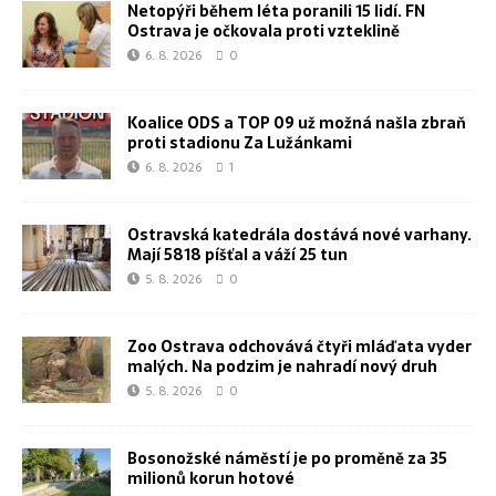
Netopýři během léta poranili 15 lidí. FN
Ostrava je očkovala proti vzteklině
6. 8. 2026
0
Koalice ODS a TOP 09 už možná našla zbraň
proti stadionu Za Lužánkami
6. 8. 2026
1
Ostravská katedrála dostává nové varhany.
Mají 5818 píšťal a váží 25 tun
5. 8. 2026
0
Zoo Ostrava odchovává čtyři mláďata vyder
malých. Na podzim je nahradí nový druh
5. 8. 2026
0
Bosonožské náměstí je po proměně za 35
milionů korun hotové