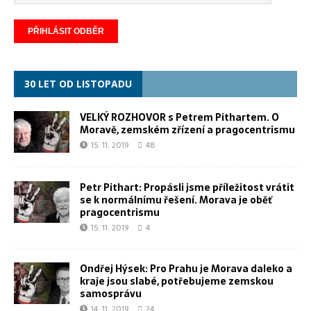
30 LET OD LISTOPADU
VELKÝ ROZHOVOR s Petrem Pithartem. O
Moravě, zemském zřízení a pragocentrismu
15. 11. 2019
48
Petr Pithart: Propásli jsme příležitost vrátit
se k normálnímu řešení. Morava je oběť
pragocentrismu
15. 11. 2019
4
Ondřej Hýsek: Pro Prahu je Morava daleko a
kraje jsou slabé, potřebujeme zemskou
samosprávu
14. 11. 2019
24