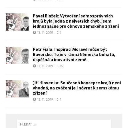
Pavel Blažek: Vytvoření samosprávných
krajů byla jedna z největších chyb, jsem
jednoznačně pro obnovu zemského zřízení
13. 11. 2019
1
Petr Fiala: Inspirací Moravě může být
Bavorsko. To je v rámci Německa bohatá,
úspěšná a inovativní země.
13. 11. 2019
15
Jiří Hlavenka: Současná koncepce krajů není
vhodná, na zvážení je i návrat k zemskému
zřízení
12. 11. 2019
1