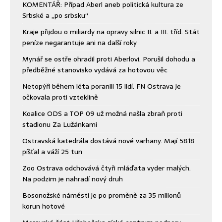
KOMENTÁŘ: Případ Aberl aneb politická kultura ze
Srbské a „po srbsku“
Kraje přijdou o miliardy na opravy silnic II. a III. tříd. Stát
peníze negarantuje ani na další roky
Mynář se ostře ohradil proti Aberlovi. Porušil dohodu a
předběžné stanovisko vydává za hotovou věc
Netopýři během léta poranili 15 lidí. FN Ostrava je
očkovala proti vzteklině
Koalice ODS a TOP 09 už možná našla zbraň proti
stadionu Za Lužánkami
Ostravská katedrála dostává nové varhany. Mají 5818
píšťal a váží 25 tun
Zoo Ostrava odchovává čtyři mláďata vyder malých.
Na podzim je nahradí nový druh
Bosonožské náměstí je po proměně za 35 milionů
korun hotové