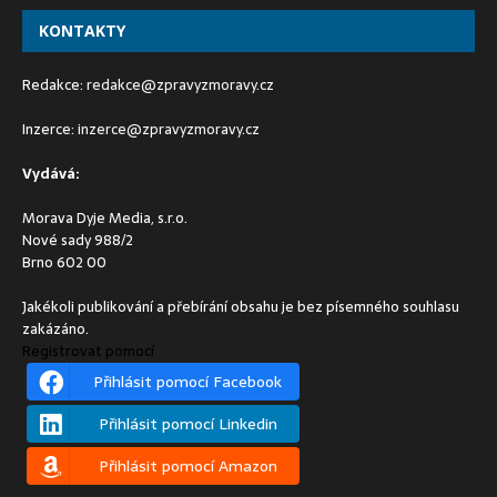
KONTAKTY
Redakce:
redakce@zpravyzmoravy.cz
Inzerce:
inzerce@zpravyzmoravy.cz
Vydává:
Morava Dyje Media, s.r.o.
Nové sady 988/2
Brno 602 00
Jakékoli publikování a přebírání obsahu je bez písemného souhlasu
zakázáno.
Registrovat pomocí
Přihlásit pomocí Facebook
Přihlásit pomocí Linkedin
Přihlásit pomocí Amazon