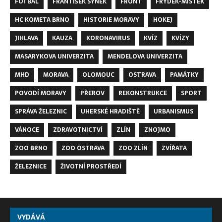
FOTBAL
FRANTIŠEK SYNEK
FRONT
FRÝDEK-MÍSTEK
HC KOMETA BRNO
HISTORIE MORAVY
HOKEJ
JIHLAVA
KAUZA
KORONAVIRUS
KVÍZ
KVÍZY
MASARYKOVA UNIVERZITA
MENDELOVA UNIVERZITA
MHD
MORAVA
OLOMOUC
OSTRAVA
PAMÁTKY
POVODÍ MORAVY
PŘEROV
REKONSTRUKCE
SPORT
SPRÁVA ŽELEZNIC
UHERSKÉ HRADIŠTĚ
URBANISMUS
VÁNOCE
ZDRAVOTNICTVÍ
ZLÍN
ZNOJMO
ZOO BRNO
ZOO OSTRAVA
ZOO ZLÍN
ZVÍŘATA
ŽELEZNICE
ŽIVOTNÍ PROSTŘEDÍ
VYDÁVÁ