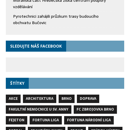
Moravská část Hřebečska získá centrum podpory
vzdělávání
Pyrotechnici zahájili průzkum trasy budoucího
obchvatu Bučovic
SLEDUJTE NÁŠ FACEBOOK
ŠTÍTKY
AKCE
ARCHITEKTURA
BRNO
DOPRAVA
FAKULTNÍ NEMOCNICE U SV. ANNY
FC ZBROJOVKA BRNO
FEJETON
FORTUNA LIGA
FORTUNA NÁRODNÍ LIGA