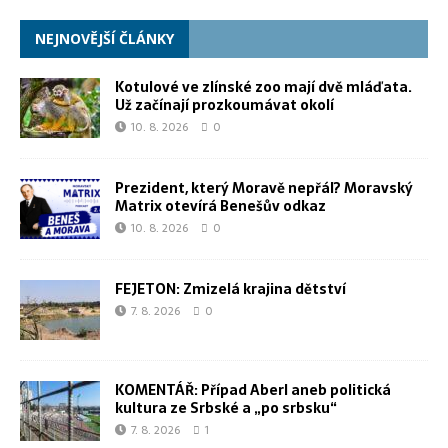
NEJNOVĚJŠÍ ČLÁNKY
Kotulové ve zlínské zoo mají dvě mláďata.
Už začínají prozkoumávat okolí
10. 8. 2026
0
Prezident, který Moravě nepřál? Moravský
Matrix otevírá Benešův odkaz
10. 8. 2026
0
FEJETON: Zmizelá krajina dětství
7. 8. 2026
0
KOMENTÁŘ: Případ Aberl aneb politická
kultura ze Srbské a „po srbsku“
7. 8. 2026
1