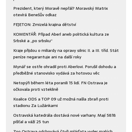
Prezident, který Moravě nepřál? Moravský Matrix
otevírá Benešův odkaz
FEJETON: Zmizelá krajina dětství
KOMENTÁŘ: Případ Aberl aneb politická kultura ze
Srbské a „po srbsku“
Kraje přijdou o miliardy na opravy silnic II. a III. tříd. Stát
peníze negarantuje ani na další roky
Mynář se ostře ohradil proti Aberlovi. Porušil dohodu a
předběžné stanovisko vydává za hotovou věc
Netopýři během léta poranili 15 lidí. FN Ostrava je
očkovala proti vzteklině
Koalice ODS a TOP 09 už možná našla zbraň proti
stadionu Za Lužánkami
Ostravská katedrála dostává nové varhany. Mají 5818
píšťal a váží 25 tun
Zoo Ostrava odchovává čtyři mláďata vyder malých.