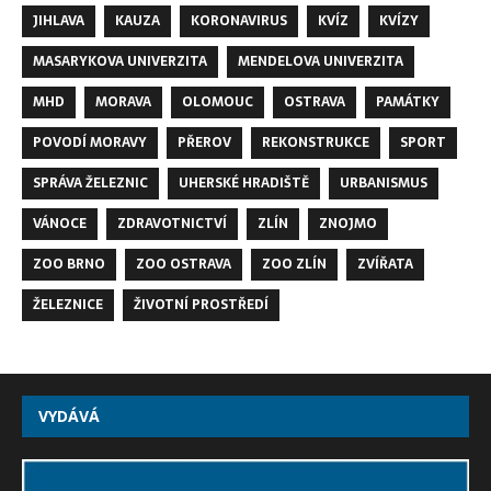
JIHLAVA
KAUZA
KORONAVIRUS
KVÍZ
KVÍZY
MASARYKOVA UNIVERZITA
MENDELOVA UNIVERZITA
MHD
MORAVA
OLOMOUC
OSTRAVA
PAMÁTKY
POVODÍ MORAVY
PŘEROV
REKONSTRUKCE
SPORT
SPRÁVA ŽELEZNIC
UHERSKÉ HRADIŠTĚ
URBANISMUS
VÁNOCE
ZDRAVOTNICTVÍ
ZLÍN
ZNOJMO
ZOO BRNO
ZOO OSTRAVA
ZOO ZLÍN
ZVÍŘATA
ŽELEZNICE
ŽIVOTNÍ PROSTŘEDÍ
VYDÁVÁ