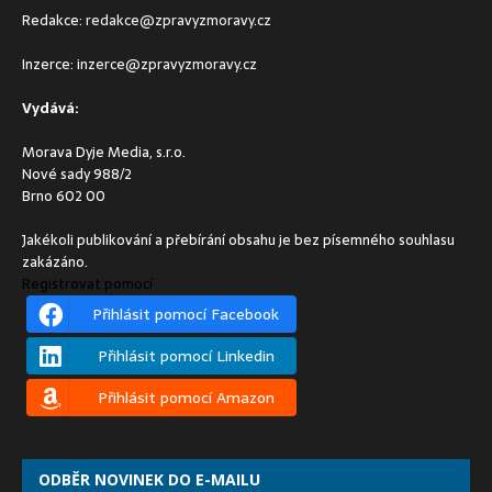
Redakce:
redakce@zpravyzmoravy.cz
Inzerce:
inzerce@zpravyzmoravy.cz
Vydává:
Morava Dyje Media, s.r.o.
Nové sady 988/2
Brno 602 00
Jakékoli publikování a přebírání obsahu je bez písemného souhlasu
zakázáno.
Registrovat pomocí
Přihlásit pomocí Facebook
Přihlásit pomocí Linkedin
Přihlásit pomocí Amazon
ODBĚR NOVINEK DO E-MAILU