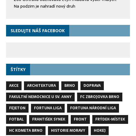
Na podzim je nahradí nový druh
SLEDUJTE NÁŠ FACEBOOK
ŠTÍTKY
AKCE
ARCHITEKTURA
BRNO
DOPRAVA
FAKULTNÍ NEMOCNICE U SV. ANNY
FC ZBROJOVKA BRNO
FEJETON
FORTUNA LIGA
FORTUNA NÁRODNÍ LIGA
FOTBAL
FRANTIŠEK SYNEK
FRONT
FRÝDEK-MÍSTEK
HC KOMETA BRNO
HISTORIE MORAVY
HOKEJ