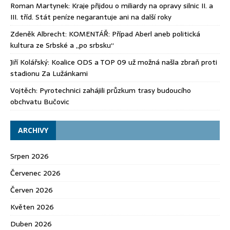
Roman Martynek
:
Kraje přijdou o miliardy na opravy silnic II. a
III. tříd. Stát peníze negarantuje ani na další roky
Zdeněk Albrecht
:
KOMENTÁŘ: Případ Aberl aneb politická
kultura ze Srbské a „po srbsku“
Jiří Kolářský
:
Koalice ODS a TOP 09 už možná našla zbraň proti
stadionu Za Lužánkami
Vojtěch
:
Pyrotechnici zahájili průzkum trasy budoucího
obchvatu Bučovic
ARCHIVY
Srpen 2026
Červenec 2026
Červen 2026
Květen 2026
Duben 2026