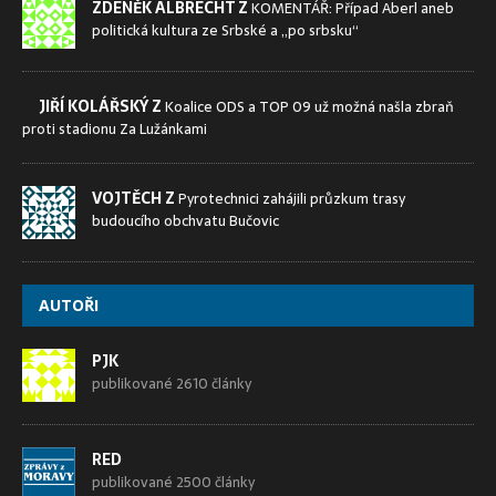
ZDENĚK ALBRECHT Z
KOMENTÁŘ: Případ Aberl aneb
politická kultura ze Srbské a „po srbsku“
JIŘÍ KOLÁŘSKÝ Z
Koalice ODS a TOP 09 už možná našla zbraň
proti stadionu Za Lužánkami
VOJTĚCH Z
Pyrotechnici zahájili průzkum trasy
budoucího obchvatu Bučovic
AUTOŘI
PJK
publikované 2610 články
RED
publikované 2500 články