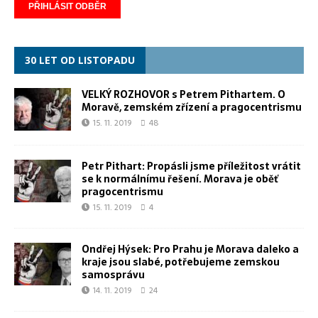
30 LET OD LISTOPADU
VELKÝ ROZHOVOR s Petrem Pithartem. O
Moravě, zemském zřízení a pragocentrismu
15. 11. 2019
48
Petr Pithart: Propásli jsme příležitost vrátit
se k normálnímu řešení. Morava je oběť
pragocentrismu
15. 11. 2019
4
Ondřej Hýsek: Pro Prahu je Morava daleko a
kraje jsou slabé, potřebujeme zemskou
samosprávu
14. 11. 2019
24