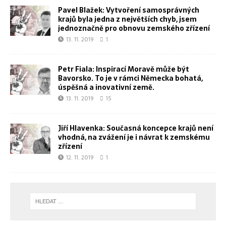
Pavel Blažek: Vytvoření samosprávných
krajů byla jedna z největších chyb, jsem
jednoznačně pro obnovu zemského zřízení
13. 11. 2019
1
Petr Fiala: Inspirací Moravě může být
Bavorsko. To je v rámci Německa bohatá,
úspěšná a inovativní země.
13. 11. 2019
15
Jiří Hlavenka: Současná koncepce krajů není
vhodná, na zvážení je i návrat k zemskému
zřízení
12. 11. 2019
1