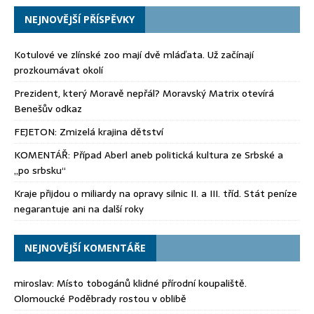
NEJNOVĚJŠÍ PŘÍSPĚVKY
Kotulové ve zlínské zoo mají dvě mláďata. Už začínají
prozkoumávat okolí
Prezident, který Moravě nepřál? Moravský Matrix otevírá
Benešův odkaz
FEJETON: Zmizelá krajina dětství
KOMENTÁŘ: Případ Aberl aneb politická kultura ze Srbské a
„po srbsku“
Kraje přijdou o miliardy na opravy silnic II. a III. tříd. Stát peníze
negarantuje ani na další roky
NEJNOVĚJŠÍ KOMENTÁŘE
miroslav
:
Místo tobogánů klidné přírodní koupaliště.
Olomoucké Poděbrady rostou v oblibě