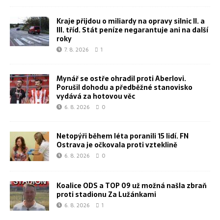
Kraje přijdou o miliardy na opravy silnic II. a
III. tříd. Stát peníze negarantuje ani na další
roky
7. 8. 2026
1
Mynář se ostře ohradil proti Aberlovi.
Porušil dohodu a předběžné stanovisko
vydává za hotovou věc
6. 8. 2026
0
Netopýři během léta poranili 15 lidí. FN
Ostrava je očkovala proti vzteklině
6. 8. 2026
0
Koalice ODS a TOP 09 už možná našla zbraň
proti stadionu Za Lužánkami
6. 8. 2026
1