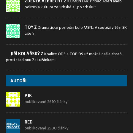
ZDENĚK ALBRECHT Z
KOMENTÁŘ: Případ Aberl aneb
politická kultura ze Srbské a „po srbsku“
TOY Z
Dramatické poslední kolo MSFL: V soutěži vítězí SK
Líšeň
JIŘÍ KOLÁŘSKÝ Z
Koalice ODS a TOP 09 už možná našla zbraň
proti stadionu Za Lužánkami
AUTOŘI
PJK
publikované 2610 články
RED
publikované 2500 články