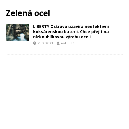
Zelená ocel
LIBERTY Ostrava uzavírá neefektivní
koksárenskou baterii. Chce přejít na
nízkouhlíkovou výrobu oceli
21. 9. 2023
red
1