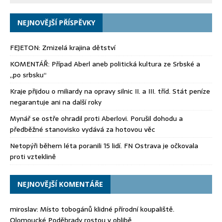
NEJNOVĚJŠÍ PŘÍSPĚVKY
FEJETON: Zmizelá krajina dětství
KOMENTÁŘ: Případ Aberl aneb politická kultura ze Srbské a
„po srbsku“
Kraje přijdou o miliardy na opravy silnic II. a III. tříd. Stát peníze
negarantuje ani na další roky
Mynář se ostře ohradil proti Aberlovi. Porušil dohodu a
předběžné stanovisko vydává za hotovou věc
Netopýři během léta poranili 15 lidí. FN Ostrava je očkovala
proti vzteklině
NEJNOVĚJŠÍ KOMENTÁŘE
miroslav
:
Místo tobogánů klidné přírodní koupaliště.
Olomoucké Poděbrady rostou v oblibě