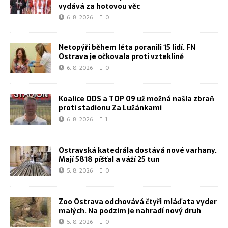
vydává za hotovou věc
6. 8. 2026
0
Netopýři během léta poranili 15 lidí. FN
Ostrava je očkovala proti vzteklině
6. 8. 2026
0
Koalice ODS a TOP 09 už možná našla zbraň
proti stadionu Za Lužánkami
6. 8. 2026
1
Ostravská katedrála dostává nové varhany.
Mají 5818 píšťal a váží 25 tun
5. 8. 2026
0
Zoo Ostrava odchovává čtyři mláďata vyder
malých. Na podzim je nahradí nový druh
5. 8. 2026
0