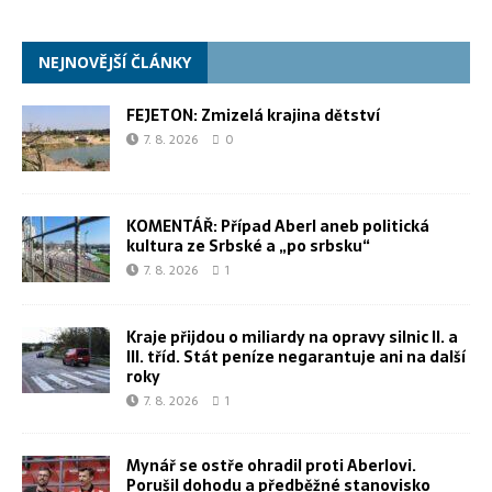
NEJNOVĚJŠÍ ČLÁNKY
FEJETON: Zmizelá krajina dětství
7. 8. 2026
0
KOMENTÁŘ: Případ Aberl aneb politická
kultura ze Srbské a „po srbsku“
7. 8. 2026
1
Kraje přijdou o miliardy na opravy silnic II. a
III. tříd. Stát peníze negarantuje ani na další
roky
7. 8. 2026
1
Mynář se ostře ohradil proti Aberlovi.
Porušil dohodu a předběžné stanovisko