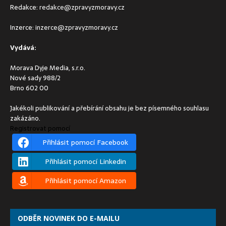
Redakce:
redakce@zpravyzmoravy.cz
Inzerce:
inzerce@zpravyzmoravy.cz
Vydává:
Morava Dyje Media, s.r.o.
Nové sady 988/2
Brno 602 00
Jakékoli publikování a přebírání obsahu je bez písemného souhlasu
zakázáno.
Registrovat pomocí
Přihlásit pomocí Facebook
Přihlásit pomocí Linkedin
Přihlásit pomocí Amazon
ODBĚR NOVINEK DO E-MAILU