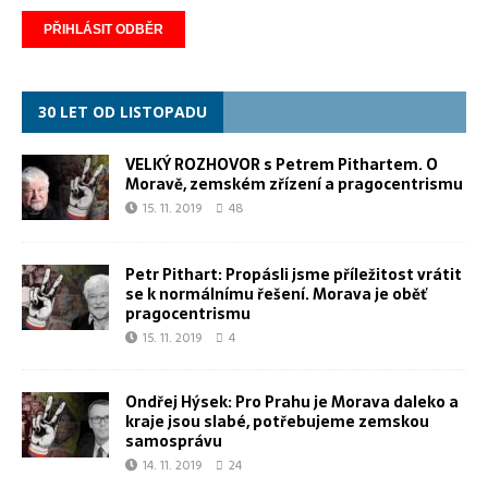
30 LET OD LISTOPADU
VELKÝ ROZHOVOR s Petrem Pithartem. O
Moravě, zemském zřízení a pragocentrismu
15. 11. 2019
48
Petr Pithart: Propásli jsme příležitost vrátit
se k normálnímu řešení. Morava je oběť
pragocentrismu
15. 11. 2019
4
Ondřej Hýsek: Pro Prahu je Morava daleko a
kraje jsou slabé, potřebujeme zemskou
samosprávu
14. 11. 2019
24