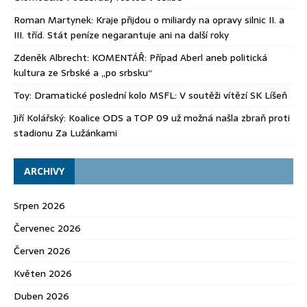
Roman Martynek
:
Kraje přijdou o miliardy na opravy silnic II. a
III. tříd. Stát peníze negarantuje ani na další roky
Zdeněk Albrecht
:
KOMENTÁŘ: Případ Aberl aneb politická
kultura ze Srbské a „po srbsku“
Toy
:
Dramatické poslední kolo MSFL: V soutěži vítězí SK Líšeň
Jiří Kolářský
:
Koalice ODS a TOP 09 už možná našla zbraň proti
stadionu Za Lužánkami
ARCHIVY
Srpen 2026
Červenec 2026
Červen 2026
Květen 2026
Duben 2026