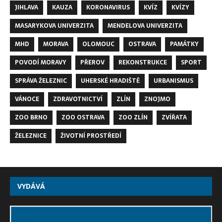
JIHLAVA
KAUZA
KORONAVIRUS
KVÍZ
KVÍZY
MASARYKOVA UNIVERZITA
MENDELOVA UNIVERZITA
MHD
MORAVA
OLOMOUC
OSTRAVA
PAMÁTKY
POVODÍ MORAVY
PŘEROV
REKONSTRUKCE
SPORT
SPRÁVA ŽELEZNIC
UHERSKÉ HRADIŠTĚ
URBANISMUS
VÁNOCE
ZDRAVOTNICTVÍ
ZLÍN
ZNOJMO
ZOO BRNO
ZOO OSTRAVA
ZOO ZLÍN
ZVÍŘATA
ŽELEZNICE
ŽIVOTNÍ PROSTŘEDÍ
VYDÁVÁ