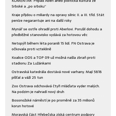
KOMENTÁŘ: Případ Aberl aneb politická kultura ze
Srbské a „po srbsku“
Kraje přijdou o miliardy na opravy silnic II. a III. tříd. Stát
peníze negarantuje ani na další roky
Mynář se ostře ohradil proti Aberlovi. Porušil dohodu a
předběžné stanovisko vydává za hotovou věc
Netopýři během léta poranili 15 lidí. FN Ostrava je
očkovala proti vzteklině
Koalice ODS a TOP 09 už možná našla zbraň proti
stadionu Za Lužánkami
Ostravská katedrála dostává nové varhany. Mají 5818
píšťal a váží 25 tun
Zoo Ostrava odchovává čtyři mláďata vyder malých.
Na podzim je nahradí nový druh
Bosonožské náměstí je po proměně za 35 milionů
korun hotové
Moravská část Hřebečska získá centrum podpory