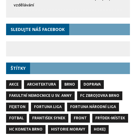
vzdělávání
SLEDUJTE NÁŠ FACEBOOK
ŠTÍTKY
AKCE
ARCHITEKTURA
BRNO
DOPRAVA
FAKULTNÍ NEMOCNICE U SV. ANNY
FC ZBROJOVKA BRNO
FEJETON
FORTUNA LIGA
FORTUNA NÁRODNÍ LIGA
FOTBAL
FRANTIŠEK SYNEK
FRONT
FRÝDEK-MÍSTEK
HC KOMETA BRNO
HISTORIE MORAVY
HOKEJ