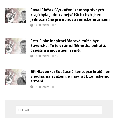
Pavel Blažek: Vytvoření samosprávných
krajů byla jedna z největších chyb, jsem
jednoznačně pro obnovu zemského zřízení
13. 11. 2019
1
Petr Fiala: Inspirací Moravě může být
Bavorsko. To je v rámci Německa bohatá,
úspěšná a inovativní země.
13. 11. 2019
15
Jiří Hlavenka: Současná koncepce krajů není
vhodná, na zvážení je i návrat k zemskému
zřízení
12. 11. 2019
1