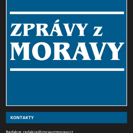
KONTAKTY
Redakce:
redakce@zpravyzmoravy.cz