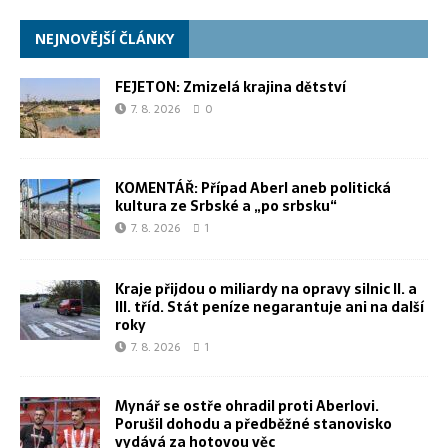
NEJNOVĚJŠÍ ČLÁNKY
FEJETON: Zmizelá krajina dětství
7. 8. 2026
0
KOMENTÁŘ: Případ Aberl aneb politická
kultura ze Srbské a „po srbsku“
7. 8. 2026
1
Kraje přijdou o miliardy na opravy silnic II. a
III. tříd. Stát peníze negarantuje ani na další
roky
7. 8. 2026
1
Mynář se ostře ohradil proti Aberlovi.
Porušil dohodu a předběžné stanovisko
vydává za hotovou věc