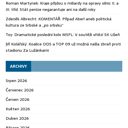
Roman Martynek
:
Kraje přijdou o miliardy na opravy silnic II. a
III. tříd. Stát peníze negarantuje ani na další roky
Zdeněk Albrecht
:
KOMENTÁŘ: Případ Aberl aneb politická
kultura ze Srbské a „po srbsku“
Toy
:
Dramatické poslední kolo MSFL: V soutěži vítězí SK Líšeň
Jiří Kolářský
:
Koalice ODS a TOP 09 už možná našla zbraň proti
stadionu Za Lužánkami
ARCHIVY
Srpen 2026
Červenec 2026
Červen 2026
Květen 2026
Duben 2026
Březen 2026