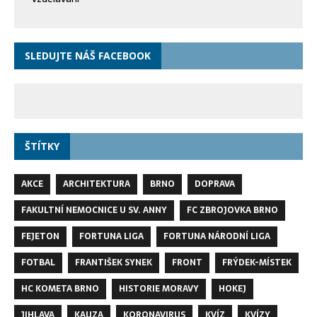
SLEDUJTE NÁŠ FACEBOOK
ŠTÍTKY
AKCE
ARCHITEKTURA
BRNO
DOPRAVA
FAKULTNÍ NEMOCNICE U SV. ANNY
FC ZBROJOVKA BRNO
FEJETON
FORTUNA LIGA
FORTUNA NÁRODNÍ LIGA
FOTBAL
FRANTIŠEK SYNEK
FRONT
FRÝDEK-MÍSTEK
HC KOMETA BRNO
HISTORIE MORAVY
HOKEJ
JIHLAVA
KAUZA
KORONAVIRUS
KVÍZ
KVÍZY