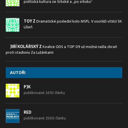
politická kultura ze Srbské a „po srbsku“
TOY Z
Dramatické poslední kolo MSFL: V soutěži vítězí SK
Líšeň
JIŘÍ KOLÁŘSKÝ Z
Koalice ODS a TOP 09 už možná našla zbraň
proti stadionu Za Lužánkami
AUTOŘI
PJK
publikované 2610 články
RED
publikované 2500 články