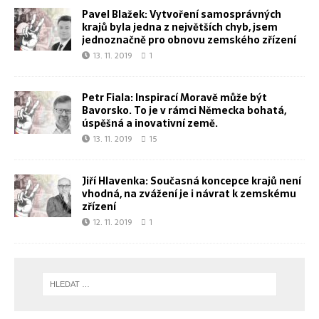
Pavel Blažek: Vytvoření samosprávných
krajů byla jedna z největších chyb, jsem
jednoznačně pro obnovu zemského zřízení
13. 11. 2019
1
Petr Fiala: Inspirací Moravě může být
Bavorsko. To je v rámci Německa bohatá,
úspěšná a inovativní země.
13. 11. 2019
15
Jiří Hlavenka: Současná koncepce krajů není
vhodná, na zvážení je i návrat k zemskému
zřízení
12. 11. 2019
1