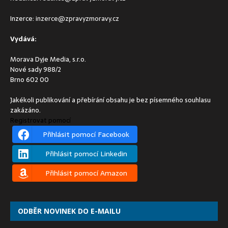
Inzerce:
inzerce@zpravyzmoravy.cz
Vydává:
Morava Dyje Media, s.r.o.
Nové sady 988/2
Brno 602 00
Jakékoli publikování a přebírání obsahu je bez písemného souhlasu
zakázáno.
Registrovat pomocí
Přihlásit pomocí Facebook
Přihlásit pomocí Linkedin
Přihlásit pomocí Amazon
ODBĚR NOVINEK DO E-MAILU