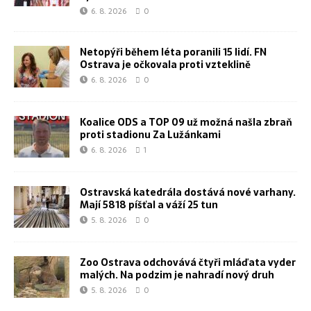
6. 8. 2026
0
Netopýři během léta poranili 15 lidí. FN
Ostrava je očkovala proti vzteklině
6. 8. 2026
0
Koalice ODS a TOP 09 už možná našla zbraň
proti stadionu Za Lužánkami
6. 8. 2026
1
Ostravská katedrála dostává nové varhany.
Mají 5818 píšťal a váží 25 tun
5. 8. 2026
0
Zoo Ostrava odchovává čtyři mláďata vyder
malých. Na podzim je nahradí nový druh
5. 8. 2026
0