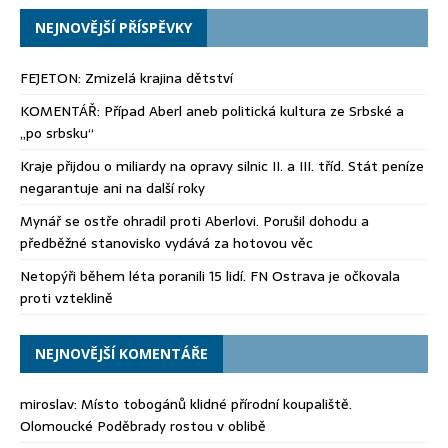
NEJNOVĚJŠÍ PŘÍSPĚVKY
FEJETON: Zmizelá krajina dětství
KOMENTÁŘ: Případ Aberl aneb politická kultura ze Srbské a
„po srbsku“
Kraje přijdou o miliardy na opravy silnic II. a III. tříd. Stát peníze
negarantuje ani na další roky
Mynář se ostře ohradil proti Aberlovi. Porušil dohodu a
předběžné stanovisko vydává za hotovou věc
Netopýři během léta poranili 15 lidí. FN Ostrava je očkovala
proti vzteklině
NEJNOVĚJŠÍ KOMENTÁŘE
miroslav
:
Místo tobogánů klidné přírodní koupaliště.
Olomoucké Poděbrady rostou v oblibě