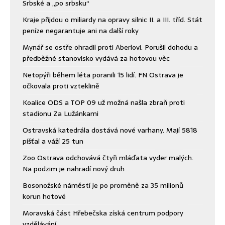
Srbské a „po srbsku“
Kraje přijdou o miliardy na opravy silnic II. a III. tříd. Stát
peníze negarantuje ani na další roky
Mynář se ostře ohradil proti Aberlovi. Porušil dohodu a
předběžné stanovisko vydává za hotovou věc
Netopýři během léta poranili 15 lidí. FN Ostrava je
očkovala proti vzteklině
Koalice ODS a TOP 09 už možná našla zbraň proti
stadionu Za Lužánkami
Ostravská katedrála dostává nové varhany. Mají 5818
píšťal a váží 25 tun
Zoo Ostrava odchovává čtyři mláďata vyder malých.
Na podzim je nahradí nový druh
Bosonožské náměstí je po proměně za 35 milionů
korun hotové
Moravská část Hřebečska získá centrum podpory
vzdělávání