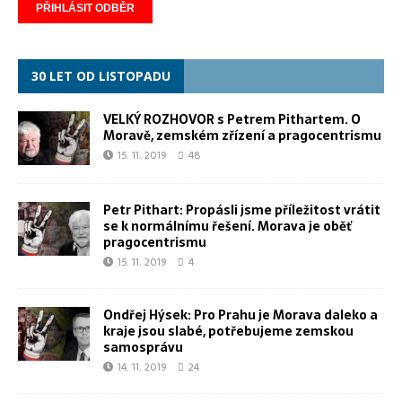
30 LET OD LISTOPADU
VELKÝ ROZHOVOR s Petrem Pithartem. O
Moravě, zemském zřízení a pragocentrismu
15. 11. 2019
48
Petr Pithart: Propásli jsme příležitost vrátit
se k normálnímu řešení. Morava je oběť
pragocentrismu
15. 11. 2019
4
Ondřej Hýsek: Pro Prahu je Morava daleko a
kraje jsou slabé, potřebujeme zemskou
samosprávu
14. 11. 2019
24