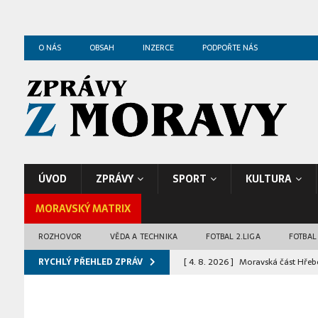
O NÁS
OBSAH
INZERCE
PODPOŘTE NÁS
ÚVOD
ZPRÁVY
SPORT
KULTURA
MORAVSKÝ MATRIX
ROZHOVOR
VĚDA A TECHNIKA
FOTBAL 2.LIGA
FOTBAL
RYCHLÝ PŘEHLED ZPRÁV
[ 4. 8. 2026 ]
Moravská část Hřeb
[ 4. 8. 2026 ]
Pyrotechnici zaháji
[ 5. 8. 2026 ]
Ostravská katedrála 