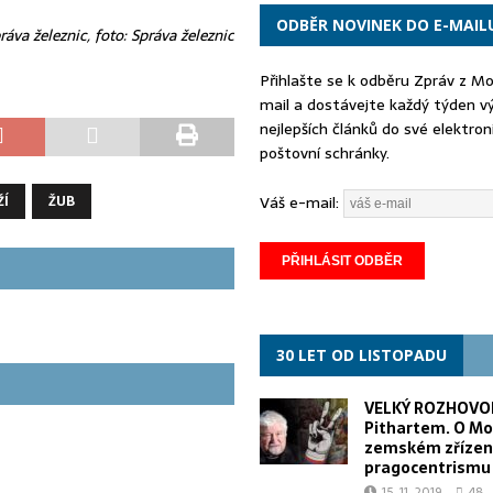
ODBĚR NOVINEK DO E-MAIL
práva železnic, foto: Správa železnic
Přihlašte se k odběru Zpráv z M
mail a dostávejte každý týden v
nejlepších článků do své elektron
poštovní schránky.
Váš e-mail:
ŽÍ
ŽUB
30 LET OD LISTOPADU
VELKÝ ROZHOVOR
Pithartem. O Mo
zemském zřízen
pragocentrismu
15. 11. 2019
48