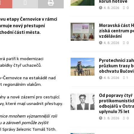
korun hotové
4. 8. 2026
0
vu etapy Černovice v rámci
Moravská část 
hrnuje nový přestupní
získá centrum p
ýchodní části města.
vzdělávání
4. 8. 2026
0
erá patří k modernizaci
Pyrotechnici zahá
nabídky čtyř uchazečů.
průzkum trasy 
obchvatu Bučovi
o-Černovice na estakádě nad
4. 8. 2026
1
t regionálním vlakům.
Od popravy čtyř
ahy a nové zázemí pro cestující.
protikomunistic
, které mají usnadnit přestupy.
odbojářů v Ostr
uplynulo 75 let
znice mnohem významnější roli
3. 8. 2026
0
u a zároveň pomůže zvýšit
el Správy železnic Tomáš Tóth.