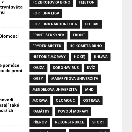
 z
FC ZBROJOVKA BRNO
FEJETON
tryní světa
omu
FORTUNA LIGA
FORTUNA NÁRODNÍ LIGA
FOTBAL
FRANTIŠEK SYNEK
FRONT
Olomouci
FRÝDEK-MÍSTEK
HC KOMETA BRNO
HISTORIE MORAVY
HOKEJ
JIHLAVA
vě pomůže
KAUZA
KORONAVIRUS
KVÍZ
pu do první
KVÍZY
MASARYKOVA UNIVERZITA
MENDELOVA UNIVERZITA
MHD
povodí
MORAVA
OLOMOUC
OSTRAVA
esají také
ádržích
PAMÁTKY
POVODÍ MORAVY
PŘEROV
REKONSTRUKCE
SPORT