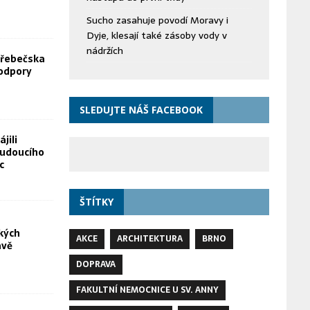
Sucho zasahuje povodí Moravy i
Dyje, klesají také zásoby vody v
nádržích
Hřebečska
odpory
SLEDUJTE NÁŠ FACEBOOK
jili
budoucího
c
ŠTÍTKY
kých
AKCE
ARCHITEKTURA
BRNO
avě
DOPRAVA
FAKULTNÍ NEMOCNICE U SV. ANNY