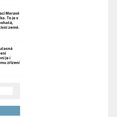
rací Moravě
o. To je v
bohatá,
tivní země.
oučasná
není
í je i
mu zřízení