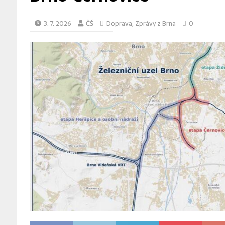
3. 7. 2026
ČŠ
Doprava
,
Zprávy z Brna
0