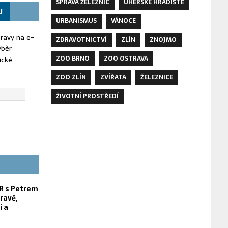
SPRÁVA ŽELEZNIC
UHERSKÉ HRADIŠTĚ
U
URBANISMUS
VÁNOCE
oravy na e-
ZDRAVOTNICTVÍ
ZLÍN
ZNOJMO
ýběr
ZOO BRNO
ZOO OSTRAVA
ické
ZOO ZLÍN
ZVÍŘATA
ŽELEZNICE
ŽIVOTNÍ PROSTŘEDÍ
 s Petrem
ravě,
í a