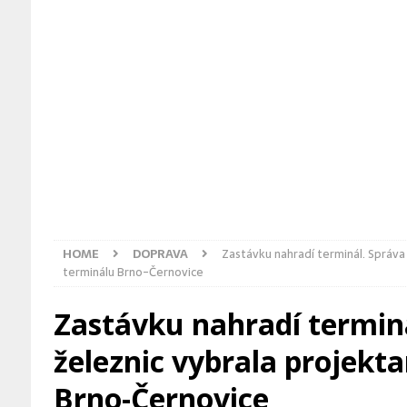
[ 5. 8. 2026 ]
Zoo Ostrava odchov
ZPRÁVY Z OSTRAVY
[ 4. 8. 2026 ]
Bosonožské náměstí
HOME
DOPRAVA
Zastávku nahradí terminál. Správa
terminálu Brno-Černovice
Zastávku nahradí termin
železnic vybrala projekt
Brno-Černovice