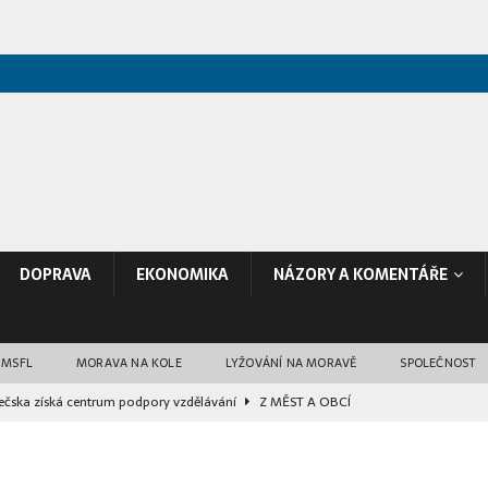
DOPRAVA
EKONOMIKA
NÁZORY A KOMENTÁŘE
 MSFL
MORAVA NA KOLE
LYŽOVÁNÍ NA MORAVĚ
SPOLEČNOST
ečska získá centrum podpory vzdělávání
Z MĚST A OBCÍ
li průzkum trasy budoucího obchvatu Bučovic
DOPRAVA
dostává nové varhany. Mají 5818 píšťal a váží 25 tun
KULTURA