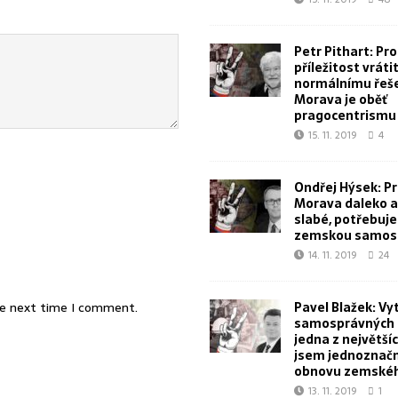
Petr Pithart: Pr
příležitost vrátit
normálnímu řeše
Morava je oběť
pragocentrismu
15. 11. 2019
4
Ondřej Hýsek: Pr
Morava daleko a 
slabé, potřebuj
zemskou samos
14. 11. 2019
24
Pavel Blažek: Vy
he next time I comment.
samosprávných k
jedna z největšíc
jsem jednoznačn
obnovu zemskéh
13. 11. 2019
1