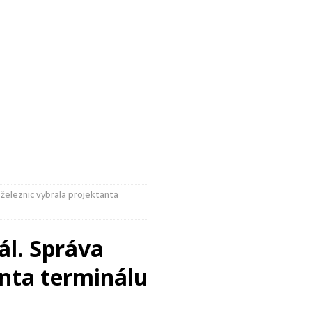
ává čtyři mláďata vyder malých. Na podzim je nahradí nový druh
 je po proměně za 35 milionů korun hotové
ZPRÁVY Z BRNA
 železnic vybrala projektanta
ál. Správa
anta terminálu