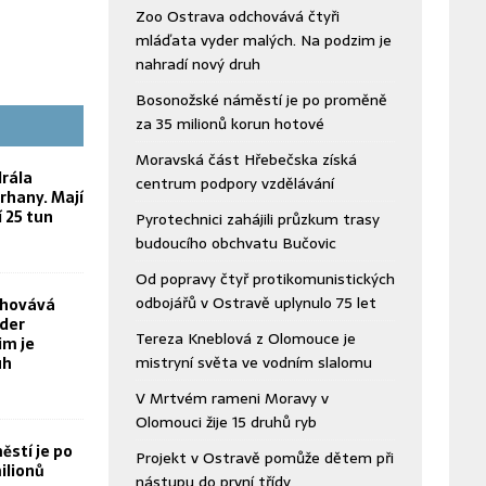
Zoo Ostrava odchovává čtyři
mláďata vyder malých. Na podzim je
nahradí nový druh
Bosonožské náměstí je po proměně
za 35 milionů korun hotové
Moravská část Hřebečska získá
rála
centrum podpory vzdělávání
rhany. Mají
í 25 tun
Pyrotechnici zahájili průzkum trasy
budoucího obchvatu Bučovic
Od popravy čtyř protikomunistických
odbojářů v Ostravě uplynulo 75 let
chovává
yder
Tereza Kneblová z Olomouce je
im je
mistryní světa ve vodním slalomu
uh
V Mrtvém rameni Moravy v
Olomouci žije 15 druhů ryb
stí je po
Projekt v Ostravě pomůže dětem při
ilionů
nástupu do první třídy