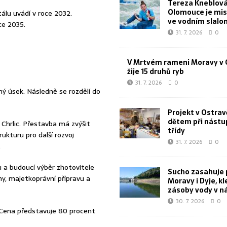
Tereza Kneblová
Olomouce je mis
álu uvádí v roce 2032.
ve vodním slal
ce 2035.
31. 7. 2026
0
V Mrtvém rameni Moravy v 
žije 15 druhů ryb
31. 7. 2026
0
ý úsek. Následně se rozdělí do
Projekt v Ostra
dětem při nástu
Chrlic. Přestavba má zvýšit
třídy
rukturu pro další rozvoj
31. 7. 2026
0
.
u a budoucí výběr zhotovitele
Sucho zasahuje 
y, majetkoprávní přípravu a
Moravy i Dyje, kl
zásoby vody v n
30. 7. 2026
0
 Cena představuje 80 procent