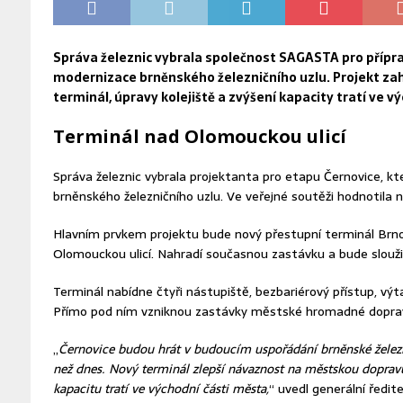
Správa železnic vybrala společnost SAGASTA pro přípra
modernizace brněnského železničního uzlu. Projekt za
terminál, úpravy kolejiště a zvýšení kapacity tratí ve v
Terminál nad Olomouckou ulicí
Správa železnic vybrala projektanta pro etapu Černovice, kt
brněnského železničního uzlu. Ve veřejné soutěži hodnotila 
Hlavním prvkem projektu bude nový přestupní terminál Brn
Olomouckou ulicí. Nahradí současnou zastávku a bude slouži
Terminál nabídne čtyři nástupiště, bezbariérový přístup, výt
Přímo pod ním vzniknou zastávky městské hromadné dopravy
„
Černovice budou hrát v budoucím uspořádání brněnské žele
než dnes. Nový terminál zlepší návaznost na městskou doprav
kapacitu tratí ve východní části města,
“ uvedl generální ředit