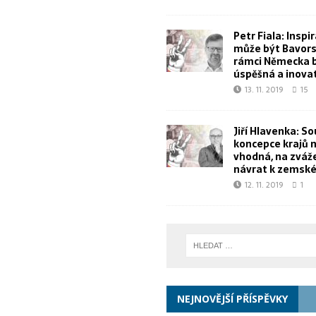
Petr Fiala: Inspi
může být Bavorsk
rámci Německa 
úspěšná a inova
13. 11. 2019
15
Jiří Hlavenka: S
koncepce krajů 
vhodná, na zvážen
návrat k zemské
12. 11. 2019
1
NEJNOVĚJŠÍ PŘÍSPĚVKY