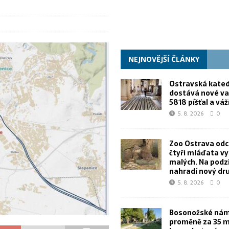
NEJNOVĚJŠÍ ČLÁNKY
Ostravská kated
dostává nové va
5818 píšťal a váž
5. 8. 2026
0
Zoo Ostrava od
čtyři mláďata v
malých. Na podz
nahradí nový dr
5. 8. 2026
0
Bosonožské námě
proměně za 35 m