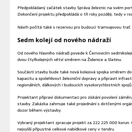
Předpokládaný začátek stavby Správa železnic na svém port
Dokončení projektu předpokládá o tři roky později, tedy v ro
Návrh počítá také s rezervou pro budoucí tramvajovou trať.
Sedm kolejí od nového nádraží
Od nového hlavního nádraží povede k Černovicím sedmikolejn
dvou čtyřkolejných větví směrem na Židenice a Slatinu.
Součástí stavby bude také nová kolejová spojka směrem do 
kapacitu a spolehlivost železniční dopravy a připravit infrast
regionálních, dálkových i budoucích vysokorychlostních spojů
Projektant připraví dokumentaci pro získání povolení záměr
stavby. Zakázka zahrnuje také projednání s dotčenými orgán
dozor během výstavby.
Vybraný projektant zpracuje projekt za 222 225 000 korun.
nejvyšší přípustné celkové nabídkové ceny v tendru.