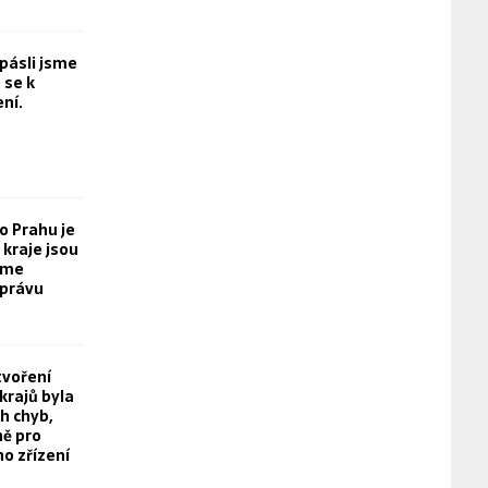
opásli jsme
 se k
ní.
o Prahu je
kraje jsou
eme
právu
tvoření
rajů byla
h chyb,
ě pro
o zřízení