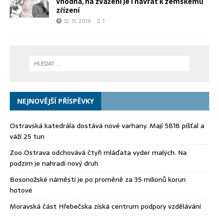
vhodná, na zvážení je i návrat k zemskému
zřízení
12. 11. 2019
1
NEJNOVĚJŠÍ PŘÍSPĚVKY
Ostravská katedrála dostává nové varhany. Mají 5818 píšťal a
váží 25 tun
Zoo Ostrava odchovává čtyři mláďata vyder malých. Na
podzim je nahradí nový druh
Bosonožské náměstí je po proměně za 35 milionů korun
hotové
Moravská část Hřebečska získá centrum podpory vzdělávání