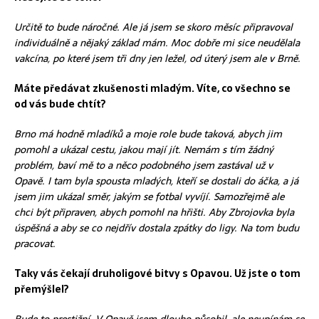
Určitě to bude náročné. Ale já jsem se skoro měsíc připravoval
individuálně a nějaký základ mám. Moc dobře mi sice neudělala
vakcína, po které jsem tři dny jen ležel, od úterý jsem ale v Brně.
Máte předávat zkušenosti mladým. Víte, co všechno se
od vás bude chtít?
Brno má hodně mladíků a moje role bude taková, abych jim
pomohl a ukázal cestu, jakou mají jít. Nemám s tím žádný
problém, baví mě to a něco podobného jsem zastával už v
Opavě. I tam byla spousta mladých, kteří se dostali do áčka, a já
jsem jim ukázal směr, jakým se fotbal vyvíjí. Samozřejmě ale
chci být připraven, abych pomohl na hřišti. Aby Zbrojovka byla
úspěšná a aby se co nejdřív dostala zpátky do ligy. Na tom budu
pracovat.
Taky vás čekají druholigové bitvy s Opavou. Už jste o tom
přemýšlel?
Bude to prestižní. V Opavě jsem dlouho působil, ale neupínám se