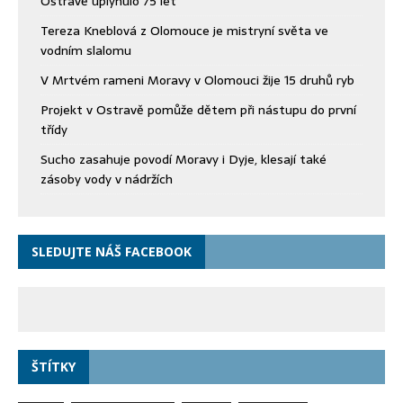
Ostravě uplynulo 75 let
Tereza Kneblová z Olomouce je mistryní světa ve
vodním slalomu
V Mrtvém rameni Moravy v Olomouci žije 15 druhů ryb
Projekt v Ostravě pomůže dětem při nástupu do první
třídy
Sucho zasahuje povodí Moravy i Dyje, klesají také
zásoby vody v nádržích
SLEDUJTE NÁŠ FACEBOOK
ŠTÍTKY