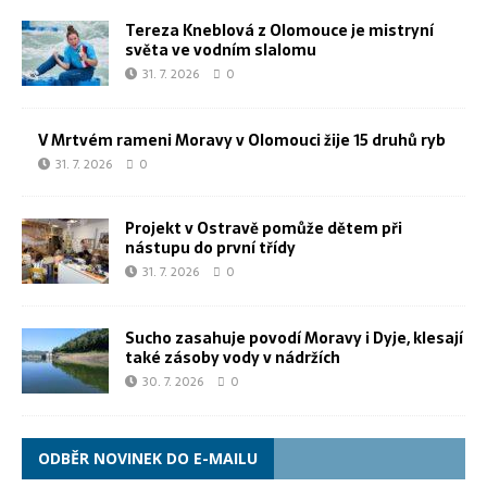
Tereza Kneblová z Olomouce je mistryní
světa ve vodním slalomu
31. 7. 2026
0
V Mrtvém rameni Moravy v Olomouci žije 15 druhů ryb
31. 7. 2026
0
Projekt v Ostravě pomůže dětem při
nástupu do první třídy
31. 7. 2026
0
Sucho zasahuje povodí Moravy i Dyje, klesají
také zásoby vody v nádržích
30. 7. 2026
0
ODBĚR NOVINEK DO E-MAILU