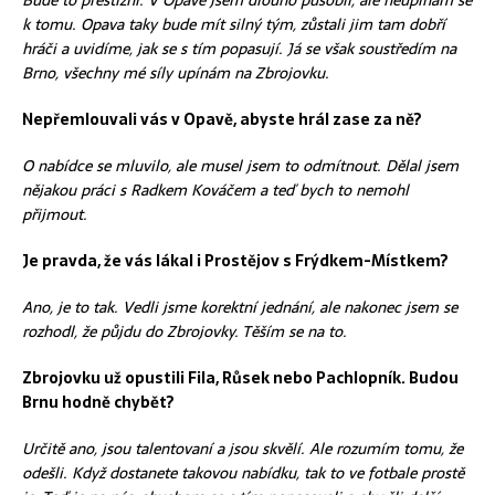
k tomu. Opava taky bude mít silný tým, zůstali jim tam dobří
hráči a uvidíme, jak se s tím popasují. Já se však soustředím na
Brno, všechny mé síly upínám na Zbrojovku.
Nepřemlouvali vás v Opavě, abyste hrál zase za ně?
O nabídce se mluvilo, ale musel jsem to odmítnout. Dělal jsem
nějakou práci s Radkem Kováčem a teď bych to nemohl
přijmout.
Je pravda, že vás lákal i Prostějov s Frýdkem-Místkem?
Ano, je to tak. Vedli jsme korektní jednání, ale nakonec jsem se
rozhodl, že půjdu do Zbrojovky. Těším se na to.
Zbrojovku už opustili Fila,
Růsek
nebo
Pachlopník
. Budou
Brnu hodně chybět?
Určitě ano, jsou talentovaní a jsou skvělí. Ale rozumím tomu, že
odešli. Když dostanete takovou nabídku, tak to ve fotbale prostě