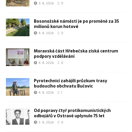
5. 8. 2026
0
Bosonožské náměstí je po proměně za 35
milionů korun hotové
4. 8. 2026
0
Moravská část Hřebečska získá centrum
podpory vzdělávání
4. 8. 2026
0
Pyrotechnici zahájili průzkum trasy
budoucího obchvatu Bučovic
4. 8. 2026
1
Od popravy čtyř protikomunistických
odbojářů v Ostravě uplynulo 75 let
3. 8. 2026
0