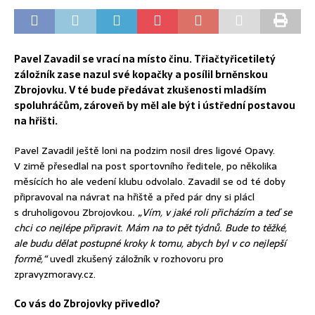
Pavel Zavadil se vrací na místo činu. Třiačtyřicetiletý
záložník zase nazul své kopačky a posílil brněnskou
Zbrojovku. V té bude předávat zkušenosti mladším
spoluhráčům, zároveň by měl ale být i ústřední postavou
na hřišti.
Pavel Zavadil ještě loni na podzim nosil dres ligové Opavy.
V zimě přesedlal na post sportovního ředitele, po několika
měsících ho ale vedení klubu odvolalo. Zavadil se od té doby
připravoval na návrat na hřiště a před pár dny si plácl
s druholigovou Zbrojovkou
. „Vím, v jaké roli přicházím a teď se
chci co nejlépe připravit. Mám na to pět týdnů. Bude to těžké,
ale budu dělat postupné kroky k tomu, abych byl v co nejlepší
formě,“
uvedl zkušený záložník v rozhovoru pro
zpravyzmoravy.cz.
Co vás do Zbrojovky přivedlo?