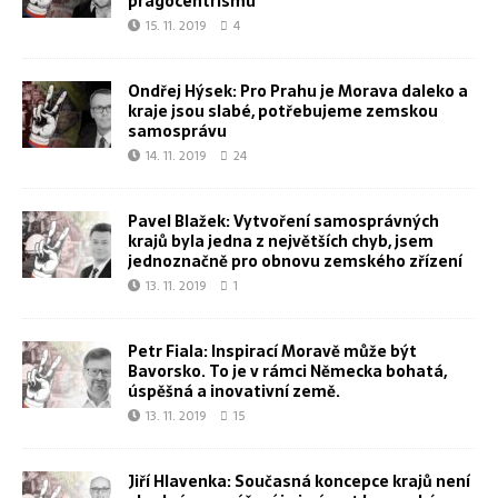
pragocentrismu
15. 11. 2019
4
Ondřej Hýsek: Pro Prahu je Morava daleko a
kraje jsou slabé, potřebujeme zemskou
samosprávu
14. 11. 2019
24
Pavel Blažek: Vytvoření samosprávných
krajů byla jedna z největších chyb, jsem
jednoznačně pro obnovu zemského zřízení
13. 11. 2019
1
Petr Fiala: Inspirací Moravě může být
Bavorsko. To je v rámci Německa bohatá,
úspěšná a inovativní země.
13. 11. 2019
15
Jiří Hlavenka: Současná koncepce krajů není