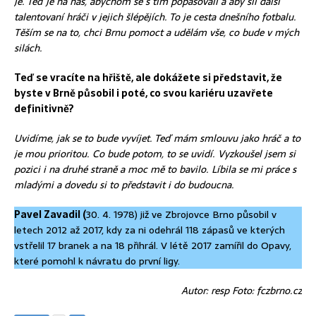
je. Teď je na nás, abychom se s tím popasovali a aby šli další
talentovaní hráči v jejich šlépějích. To je cesta dnešního fotbalu.
Těším se na to, chci Brnu pomoct a udělám vše, co bude v mých
silách.
Teď se vracíte na hřiště, ale dokážete si představit, že
byste v Brně působil i poté, co svou kariéru uzavřete
definitivně?
Uvidíme, jak se to bude vyvíjet. Teď mám smlouvu jako hráč a to
je mou prioritou. Co bude potom, to se uvidí. Vyzkoušel jsem si
pozici i na druhé straně a moc mě to bavilo. Líbila se mi práce s
mladými a dovedu si to představit i do budoucna.
Pavel Zavadil (
30. 4. 1978) již ve Zbrojovce Brno působil v
letech 2012 až 2017, kdy za ni odehrál 118 zápasů ve kterých
vstřelil 17 branek a na 18 přihrál. V létě 2017 zamířil do Opavy,
které pomohl k návratu do první ligy.
Autor: resp Foto: fczbrno.cz