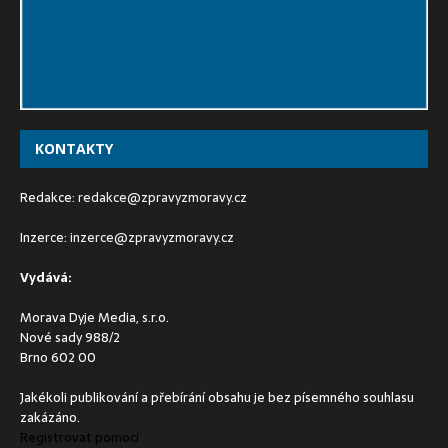
KONTAKTY
Redakce:
redakce@zpravyzmoravy.cz
Inzerce:
inzerce@zpravyzmoravy.cz
Vydává:
Morava Dyje Media, s.r.o.
Nové sady 988/2
Brno 602 00
Jakékoli publikování a přebírání obsahu je bez písemného souhlasu
zakázáno.
Registrovat pomocí