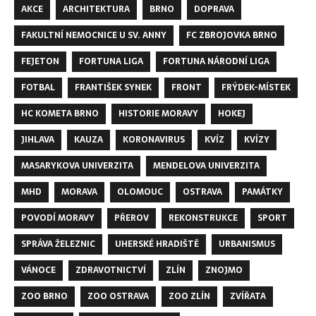
AKCE
ARCHITEKTURA
BRNO
DOPRAVA
FAKULTNÍ NEMOCNICE U SV. ANNY
FC ZBROJOVKA BRNO
FEJETON
FORTUNA LIGA
FORTUNA NÁRODNÍ LIGA
FOTBAL
FRANTIŠEK SYNEK
FRONT
FRÝDEK-MÍSTEK
HC KOMETA BRNO
HISTORIE MORAVY
HOKEJ
JIHLAVA
KAUZA
KORONAVIRUS
KVÍZ
KVÍZY
MASARYKOVA UNIVERZITA
MENDELOVA UNIVERZITA
MHD
MORAVA
OLOMOUC
OSTRAVA
PAMÁTKY
POVODÍ MORAVY
PŘEROV
REKONSTRUKCE
SPORT
SPRÁVA ŽELEZNIC
UHERSKÉ HRADIŠTĚ
URBANISMUS
VÁNOCE
ZDRAVOTNICTVÍ
ZLÍN
ZNOJMO
ZOO BRNO
ZOO OSTRAVA
ZOO ZLÍN
ZVÍŘATA