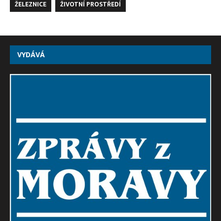
ŽELEZNICE
ŽIVOTNÍ PROSTŘEDÍ
VYDÁVÁ