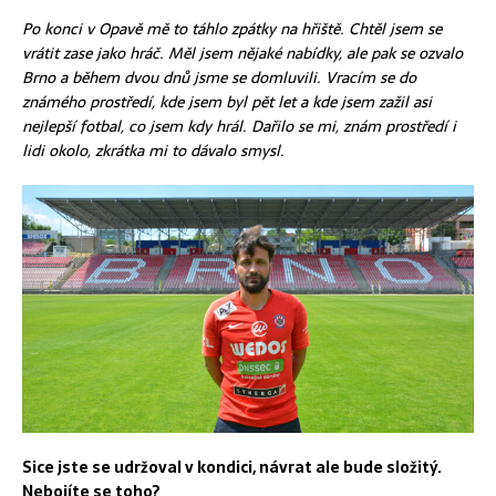
Po konci v Opavě mě to táhlo zpátky na hřiště. Chtěl jsem se
vrátit zase jako hráč. Měl jsem nějaké nabídky, ale pak se ozvalo
Brno a během dvou dnů jsme se domluvili. Vracím se do
známého prostředí, kde jsem byl pět let a kde jsem zažil asi
nejlepší fotbal, co jsem kdy hrál. Dařilo se mi, znám prostředí i
lidi okolo, zkrátka mi to dávalo smysl.
Sice jste se udržoval v kondici, návrat ale bude složitý.
Nebojíte se toho?