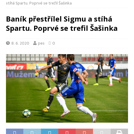
stíhá Spartu. Poprvé se trefil Šašinka
Baník přestřílel Sigmu a stíhá
Spartu. Poprvé se trefil Šašinka
8. 6. 2020
pes
0