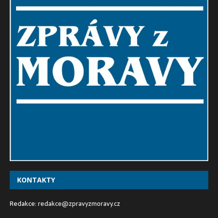
KONTAKTY
Redakce:
redakce@zpravyzmoravy.cz