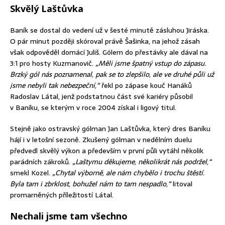
Skvělý Laštůvka
Baník se dostal do vedení už v šesté minutě zásluhou Jiráska.
O pár minut později skóroval právě Šašinka, na jehož zásah
však odpověděl domácí Juliš. Gólem do přestávky ale dával na
3:1 pro hosty Kuzmanovič.
„Měli jsme špatný vstup do zápasu.
Brzký gól nás poznamenal, pak se to zlepšilo, ale ve druhé půli už
jsme nebyli tak nebezpeční,“
řekl po zápase kouč Hanáků
Radoslav Látal, jenž podstatnou část své kariéry působil
v Baníku, se kterým v roce 2004 získal i ligový titul.
Stejně jako ostravský gólman Jan Laštůvka, který dres Baníku
hájí i v letošní sezoně. Zkušený gólman v nedělním duelu
předvedl skvělý výkon a především v první půli vytáhl několik
parádních zákroků.
„Laštymu děkujeme, několikrát nás podržel,“
smekl Kozel.
„Chytal výborně, ale nám chybělo i trochu štěstí.
Byla tam i zbrklost, bohužel nám to tam nespadlo,“
litoval
promarněných příležitostí Látal.
Nechali jsme tam všechno