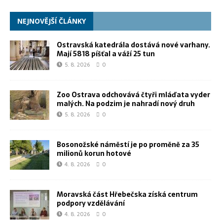
NEJNOVĚJŠÍ ČLÁNKY
Ostravská katedrála dostává nové varhany.
Mají 5818 píšťal a váží 25 tun
5. 8. 2026
0
Zoo Ostrava odchovává čtyři mláďata vyder
malých. Na podzim je nahradí nový druh
5. 8. 2026
0
Bosonožské náměstí je po proměně za 35
milionů korun hotové
4. 8. 2026
0
Moravská část Hřebečska získá centrum
podpory vzdělávání
4. 8. 2026
0