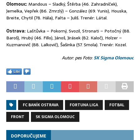
Olomouc:
Mandous – Sladký, Štěrba (46. Zahradníček),
Jemelka, Vepřek (86. Zmrzlý) – González (69. Yunis), Houska,
Breite, Chytil (78. Hála), Falta – Juliš. Trenér: Látal.
Ostrava:
Laštůvka – Pokorný, Svozil, Stronati – Potočný (88.
Baroš), Hrubý (46. Fillo), Jánoš, Jirásek (82. Kaloč), Holzer –
Kuzmanovič (88. Lalkovič), Šašinka (57. Smola). Trenér: Kozel.
Autor: pes Foto:
SK Sigma Olomouc
Líbí
FC BANÍK OSTRAVA
FORTUNA LIGA
FOTBAL
FRONT
SK SIGMA OLOMOUC
DOPORUČUJEME