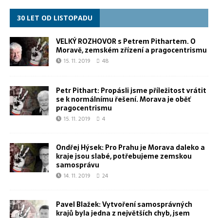
30 LET OD LISTOPADU
VELKÝ ROZHOVOR s Petrem Pithartem. O
Moravě, zemském zřízení a pragocentrismu
15. 11. 2019
48
Petr Pithart: Propásli jsme příležitost vrátit
se k normálnímu řešení. Morava je oběť
pragocentrismu
15. 11. 2019
4
Ondřej Hýsek: Pro Prahu je Morava daleko a
kraje jsou slabé, potřebujeme zemskou
samosprávu
14. 11. 2019
24
Pavel Blažek: Vytvoření samosprávných
krajů byla jedna z největších chyb, jsem