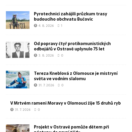
Pyrotechnici zahájili průzkum trasy
budoucího obchvatu Bučovic
4. 8. 2026
1
Od popravy čtyř protikomunistických
odbojářů v Ostravě uplynulo 75 let
3. 8. 2026
0
Tereza Kneblová z Olomouce je mistryní
světa ve vodním slalomu
31. 7. 2026
0
V Mrtvém rameni Moravy v Olomouci žije 15 druhů ryb
31. 7. 2026
0
Projekt v Ostravě pomůže dětem při