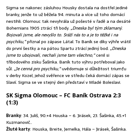
Sigma se nakonec zásluhou Housky dostala na dostřel jediné
branky, jenže to už běžela 94. minuta a více už toho domácí
nestihli. Olomouc tak nevyhrála už pošesté v řadě a na desáté
Bohemians 1905 ztrácí tři body.
„Dneska byl tým zklamaný.
Bojovali jsme, ale nevyšlo to. Sráží nás to a je to těžké i na
psychiku,“
přiznal po zápase Látal. To Baník se díky výhře vrátil
do první šestky a na pátou Spartu ztrácí jediný bod.
„Dneska
jsme to ubojovali, nechali jsme tam všechno,“
cenil si
tříbodového zisku Šašinka. Baník tuto výhru potřeboval jako
sůl.
„Je cenná pro psychiku,“
uvědomuje si důležitost triumfu
v derby Kozel, jehož svěřence ve středu čeká domácí zápas se
Slavií. Sigma se ve stejný den představí v Mladé Boleslavi.
SK Sigma Olomouc – FC Baník Ostrava 2:3
(1:3)
Branky
: 34. Juliš, 90.+4 Houska – 6. Jirásek, 23. Šašinka, 45.+1
Kuzmanovič..
Žluté karty
: Houska, Breite, Jemelka, Hála – Jirásek, Šašinka.