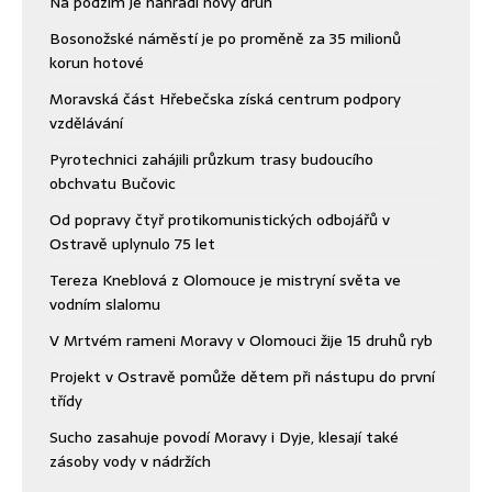
Na podzim je nahradí nový druh
Bosonožské náměstí je po proměně za 35 milionů
korun hotové
Moravská část Hřebečska získá centrum podpory
vzdělávání
Pyrotechnici zahájili průzkum trasy budoucího
obchvatu Bučovic
Od popravy čtyř protikomunistických odbojářů v
Ostravě uplynulo 75 let
Tereza Kneblová z Olomouce je mistryní světa ve
vodním slalomu
V Mrtvém rameni Moravy v Olomouci žije 15 druhů ryb
Projekt v Ostravě pomůže dětem při nástupu do první
třídy
Sucho zasahuje povodí Moravy i Dyje, klesají také
zásoby vody v nádržích