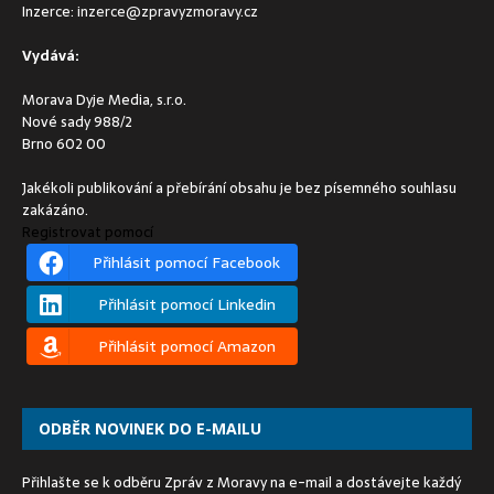
Inzerce:
inzerce@zpravyzmoravy.cz
Vydává:
Morava Dyje Media, s.r.o.
Nové sady 988/2
Brno 602 00
Jakékoli publikování a přebírání obsahu je bez písemného souhlasu
zakázáno.
Registrovat pomocí
Přihlásit pomocí Facebook
Přihlásit pomocí Linkedin
Přihlásit pomocí Amazon
ODBĚR NOVINEK DO E-MAILU
Přihlašte se k odběru Zpráv z Moravy na e-mail a dostávejte každý