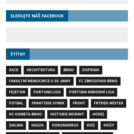
SLEDUJTE NÁŠ FACEBOOK
ŠTÍTKY
AKCE
ARCHITEKTURA
BRNO
DOPRAVA
FAKULTNÍ NEMOCNICE U SV. ANNY
FC ZBROJOVKA BRNO
FEJETON
FORTUNA LIGA
FORTUNA NÁRODNÍ LIGA
FOTBAL
FRANTIŠEK SYNEK
FRONT
FRÝDEK-MÍSTEK
HC KOMETA BRNO
HISTORIE MORAVY
HOKEJ
JIHLAVA
KAUZA
KORONAVIRUS
KVÍZ
KVÍZY