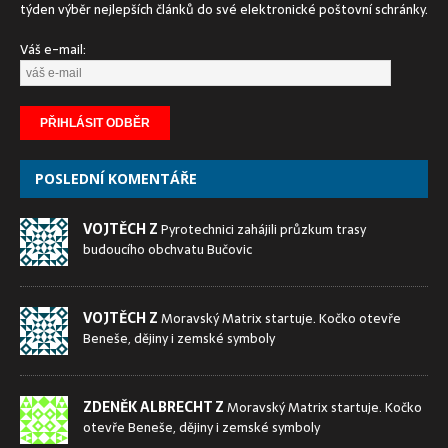
týden výběr nejlepších článků do své elektronické poštovní schránky.
Váš e-mail:
POSLEDNÍ KOMENTÁŘE
VOJTĚCH Z
Pyrotechnici zahájili průzkum trasy
budoucího obchvatu Bučovic
VOJTĚCH Z
Moravský Matrix startuje. Kočko otevře
Beneše, dějiny i zemské symboly
ZDENĚK ALBRECHT Z
Moravský Matrix startuje. Kočko
otevře Beneše, dějiny i zemské symboly