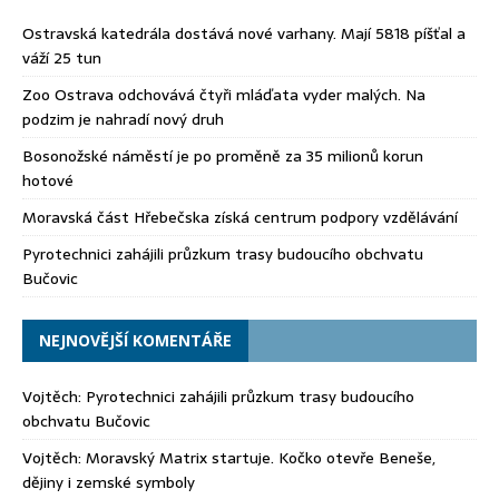
Ostravská katedrála dostává nové varhany. Mají 5818 píšťal a
váží 25 tun
Zoo Ostrava odchovává čtyři mláďata vyder malých. Na
podzim je nahradí nový druh
Bosonožské náměstí je po proměně za 35 milionů korun
hotové
Moravská část Hřebečska získá centrum podpory vzdělávání
Pyrotechnici zahájili průzkum trasy budoucího obchvatu
Bučovic
NEJNOVĚJŠÍ KOMENTÁŘE
Vojtěch
:
Pyrotechnici zahájili průzkum trasy budoucího
obchvatu Bučovic
Vojtěch
:
Moravský Matrix startuje. Kočko otevře Beneše,
dějiny i zemské symboly