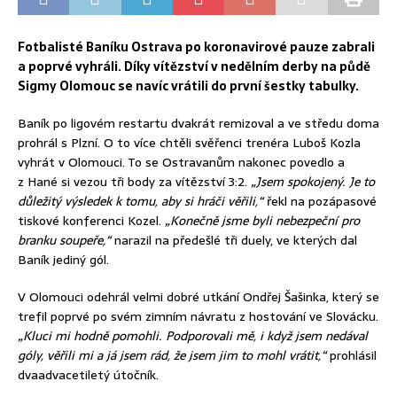
Fotbalisté Baníku Ostrava po koronavirové pauze zabrali
a poprvé vyhráli. Díky vítězství v nedělním derby na půdě
Sigmy Olomouc se navíc vrátili do první šestky tabulky.
Baník po ligovém restartu dvakrát remizoval a ve středu doma
prohrál s Plzní. O to více chtěli svěřenci trenéra Luboš Kozla
vyhrát v Olomouci. To se Ostravanům nakonec povedlo a
z Hané si vezou tři body za vítězství 3:2.
„Jsem spokojený. Je to
důležitý výsledek k tomu, aby si hráči věřili,“
řekl na pozápasové
tiskové konferenci Kozel.
„Konečně jsme byli nebezpeční pro
branku soupeře,“
narazil na předešlé tři duely, ve kterých dal
Baník jediný gól.
V Olomouci odehrál velmi dobré utkání Ondřej Šašinka, který se
trefil poprvé po svém zimním návratu z hostování ve Slovácku.
„Kluci mi hodně pomohli. Podporovali mě, i když jsem nedával
góly, věřili mi a já jsem rád, že jsem jim to mohl vrátit,“
prohlásil
dvaadvacetiletý útočník.