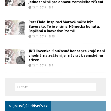
jednoznačně pro obnovu zemského zřízení
13. 11. 2019
1
Petr Fiala: Inspirací Moravě může být
Bavorsko. To je v rámci Německa bohatá,
úspěšná a inovativní země.
13. 11. 2019
15
Jiří Hlavenka: Současná koncepce krajů není
vhodná, na zvážení je i návrat k zemskému
zřízení
12. 11. 2019
1
NEJNOVĚJŠÍ PŘÍSPĚVKY