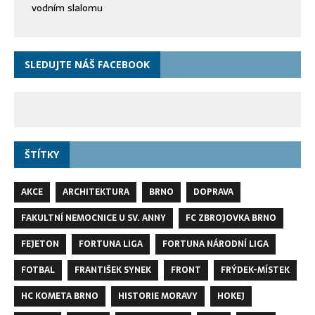
vodním slalomu
SLEDUJTE NÁŠ FACEBOOK
ŠTÍTKY
AKCE
ARCHITEKTURA
BRNO
DOPRAVA
FAKULTNÍ NEMOCNICE U SV. ANNY
FC ZBROJOVKA BRNO
FEJETON
FORTUNA LIGA
FORTUNA NÁRODNÍ LIGA
FOTBAL
FRANTIŠEK SYNEK
FRONT
FRÝDEK-MÍSTEK
HC KOMETA BRNO
HISTORIE MORAVY
HOKEJ