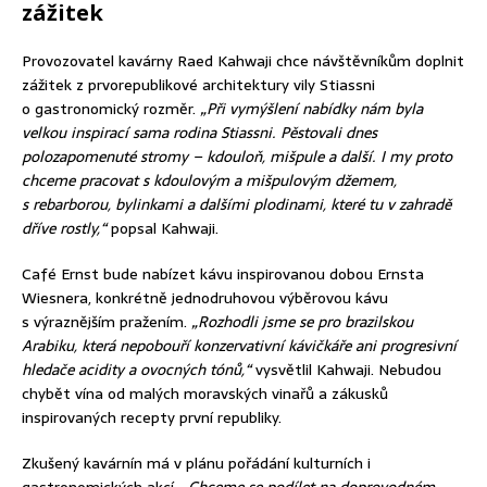
zážitek
Provozovatel kavárny Raed Kahwaji chce návštěvníkům doplnit
zážitek z prvorepublikové architektury vily Stiassni
o gastronomický rozměr.
„Při vymýšlení nabídky nám byla
velkou inspirací sama rodina Stiassni. Pěstovali dnes
polozapomenuté stromy – kdouloň, mišpule a další. I my proto
chceme pracovat s kdoulovým a mišpulovým džemem,
s rebarborou, bylinkami a dalšími plodinami, které tu v zahradě
dříve rostly,“
popsal Kahwaji.
Café Ernst bude nabízet kávu inspirovanou dobou Ernsta
Wiesnera, konkrétně jednodruhovou výběrovou kávu
s výraznějším pražením.
„Rozhodli jsme se pro brazilskou
Arabiku, která nepobouří konzervativní kávičkáře ani progresivní
hledače acidity a ovocných tónů,“
vysvětlil Kahwaji. Nebudou
chybět vína od malých moravských vinařů a zákusků
inspirovaných recepty první republiky.
Zkušený kavárnín má v plánu pořádání kulturních i