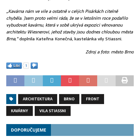
„Kavárna nám ve vile a ostatně v celých Pisárkách citelně
chyběla. Jsem proto velmi ráda, že se v letošním roce podařilo
vybudovat kavárnu, která v sobě ukrývá expozici věnovanou
architektu Wiesnerovi, jehož stavby jsou dodnes chloubou města
Brna,“
doplnila Kateřina Konečná, kastelánka vily Stiassni.
Zdroj a foto: město Brno
Líbí
1
ARCHITEKTURA
BRNO
FRONT
KAVÁRNY
VILA STIASSNI
DOPORUČUJEME