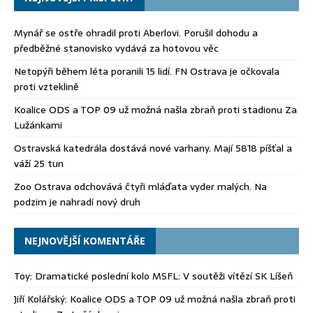
Mynář se ostře ohradil proti Aberlovi. Porušil dohodu a
předběžné stanovisko vydává za hotovou věc
Netopýři během léta poranili 15 lidí. FN Ostrava je očkovala
proti vzteklině
Koalice ODS a TOP 09 už možná našla zbraň proti stadionu Za
Lužánkami
Ostravská katedrála dostává nové varhany. Mají 5818 píšťal a
váží 25 tun
Zoo Ostrava odchovává čtyři mláďata vyder malých. Na
podzim je nahradí nový druh
NEJNOVĚJŠÍ KOMENTÁŘE
Toy
:
Dramatické poslední kolo MSFL: V soutěži vítězí SK Líšeň
Jiří Kolářský
:
Koalice ODS a TOP 09 už možná našla zbraň proti