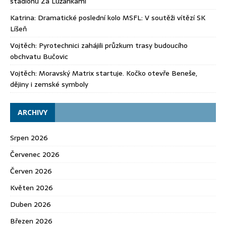
stadionu Za Lužánkami
Katrina
:
Dramatické poslední kolo MSFL: V soutěži vítězí SK
Líšeň
Vojtěch
:
Pyrotechnici zahájili průzkum trasy budoucího
obchvatu Bučovic
Vojtěch
:
Moravský Matrix startuje. Kočko otevře Beneše,
dějiny i zemské symboly
ARCHIVY
Srpen 2026
Červenec 2026
Červen 2026
Květen 2026
Duben 2026
Březen 2026