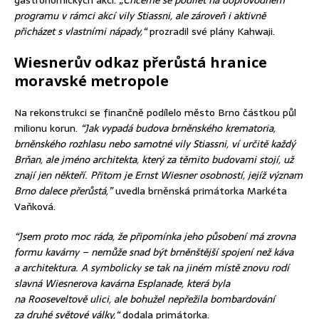
gastronomických akcí.
„Chceme se podílet na doprovodném
programu v rámci akcí vily Stiassni, ale zároveň i aktivně
přicházet s vlastními nápady,“
prozradil své plány Kahwaji.
Wiesnerův odkaz přerůstá hranice
moravské metropole
Na rekonstrukci se finančně podílelo město Brno částkou půl
milionu korun.
“Jak vypadá budova brněnského krematoria,
brněnského rozhlasu nebo samotné vily Stiassni, ví určitě každý
Brňan, ale jméno architekta, který za těmito budovami stojí, už
znají jen někteří. Přitom je Ernst Wiesner osobností, jejíž význam
Brno dalece přerůstá,”
uvedla brněnská primátorka Markéta
Vaňková.
“Jsem proto moc ráda, že připomínka jeho působení má zrovna
formu kavárny – nemůže snad být brněnštější spojení než káva
a architektura. A symbolicky se tak na jiném místě znovu rodí
slavná Wiesnerova kavárna Esplanade, která byla
na Rooseveltově ulici, ale bohužel nepřežila bombardování
za druhé světové války,“
dodala primátorka.