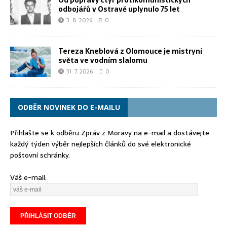
Od popravy čtyř protikomunistických
odbojářů v Ostravě uplynulo 75 let
3. 8. 2026
0
Tereza Kneblová z Olomouce je mistryní
světa ve vodním slalomu
31. 7. 2026
0
ODBĚR NOVINEK DO E-MAILU
Přihlašte se k odběru Zpráv z Moravy na e-mail a dostávejte
každý týden výběr nejlepších článků do své elektronické
poštovní schránky.
Váš e-mail: