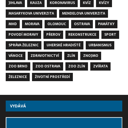
JIHLAVA
KAUZA
KORONAVIRUS
KVÍZ
KVÍZY
MASARYKOVA UNIVERZITA
MENDELOVA UNIVERZITA
MHD
MORAVA
OLOMOUC
OSTRAVA
PAMÁTKY
POVODÍ MORAVY
PŘEROV
REKONSTRUKCE
SPORT
SPRÁVA ŽELEZNIC
UHERSKÉ HRADIŠTĚ
URBANISMUS
VÁNOCE
ZDRAVOTNICTVÍ
ZLÍN
ZNOJMO
ZOO BRNO
ZOO OSTRAVA
ZOO ZLÍN
ZVÍŘATA
ŽELEZNICE
ŽIVOTNÍ PROSTŘEDÍ
VYDÁVÁ