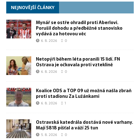
NEJNOVĚJŠÍ ČLÁNKY
Mynář se ostře ohradil proti Aberlovi.
Porušil dohodu a předběžné stanovisko
vydává za hotovou věc
6. 8. 2026
0
Netopýři během léta poranili 15 lidí. FN
Ostrava je očkovala proti vzteklině
6. 8. 2026
0
Koalice ODS a TOP 09 už možná našla zbraň
proti stadionu Za Lužánkami
6. 8. 2026
1
Ostravská katedrála dostává nové varhany.
Mají 5818 píšťal a váží 25 tun
5. 8. 2026
0