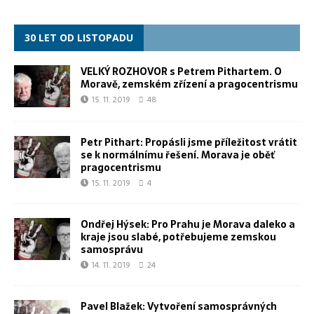
30 LET OD LISTOPADU
VELKÝ ROZHOVOR s Petrem Pithartem. O
Moravě, zemském zřízení a pragocentrismu
15. 11. 2019
48
Petr Pithart: Propásli jsme příležitost vrátit
se k normálnímu řešení. Morava je oběť
pragocentrismu
15. 11. 2019
4
Ondřej Hýsek: Pro Prahu je Morava daleko a
kraje jsou slabé, potřebujeme zemskou
samosprávu
14. 11. 2019
24
Pavel Blažek: Vytvoření samosprávných