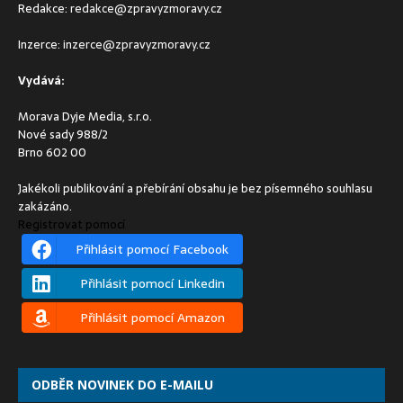
Redakce:
redakce@zpravyzmoravy.cz
Inzerce:
inzerce@zpravyzmoravy.cz
Vydává:
Morava Dyje Media, s.r.o.
Nové sady 988/2
Brno 602 00
Jakékoli publikování a přebírání obsahu je bez písemného souhlasu
zakázáno.
Registrovat pomocí
Přihlásit pomocí Facebook
Přihlásit pomocí Linkedin
Přihlásit pomocí Amazon
ODBĚR NOVINEK DO E-MAILU