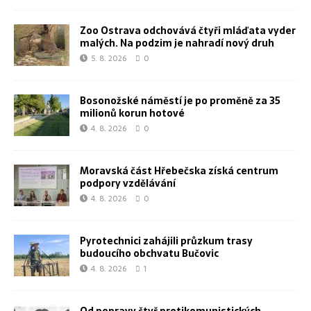
Zoo Ostrava odchovává čtyři mláďata vyder
malých. Na podzim je nahradí nový druh
5. 8. 2026
0
Bosonožské náměstí je po proměně za 35
milionů korun hotové
4. 8. 2026
0
Moravská část Hřebečska získá centrum
podpory vzdělávání
4. 8. 2026
0
Pyrotechnici zahájili průzkum trasy
budoucího obchvatu Bučovic
4. 8. 2026
1