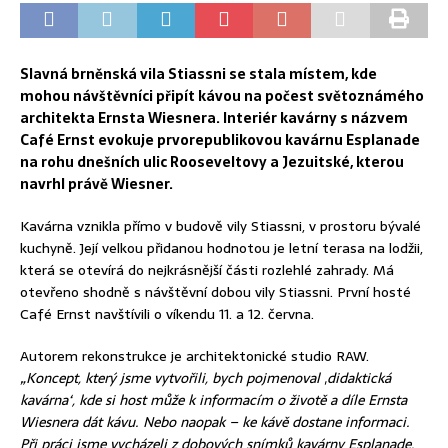
Slavná brněnská vila Stiassni se stala místem, kde
mohou návštěvníci připít kávou na počest světoznámého
architekta Ernsta Wiesnera. Interiér kavárny s názvem
Café Ernst evokuje prvorepublikovou kavárnu Esplanade
na rohu dnešních ulic Rooseveltovy a Jezuitské, kterou
navrhl právě Wiesner.
Kavárna vznikla přímo v budově vily Stiassni, v prostoru bývalé
kuchyně. Její velkou přidanou hodnotou je letní terasa na lodžii,
která se otevírá do nejkrásnější části rozlehlé zahrady. Má
otevřeno shodně s návštěvní dobou vily Stiassni. První hosté
Café Ernst navštívili o víkendu 11. a 12. června.
Autorem rekonstrukce je architektonické studio RAW.
„Koncept, který jsme vytvořili, bych pojmenoval ‚didaktická
kavárna‘, kde si host může k informacím o životě a díle Ernsta
Wiesnera dát kávu. Nebo naopak – ke kávě dostane informaci.
Při práci jsme vycházeli z dobových snímků kavárny Esplanade,