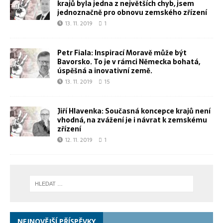
krajů byla jedna z největších chyb, jsem
jednoznačně pro obnovu zemského zřízení
13. 11. 2019
1
Petr Fiala: Inspirací Moravě může být
Bavorsko. To je v rámci Německa bohatá,
úspěšná a inovativní země.
13. 11. 2019
15
Jiří Hlavenka: Současná koncepce krajů není
vhodná, na zvážení je i návrat k zemskému
zřízení
12. 11. 2019
1
NEJNOVĚJŠÍ PŘÍSPĚVKY