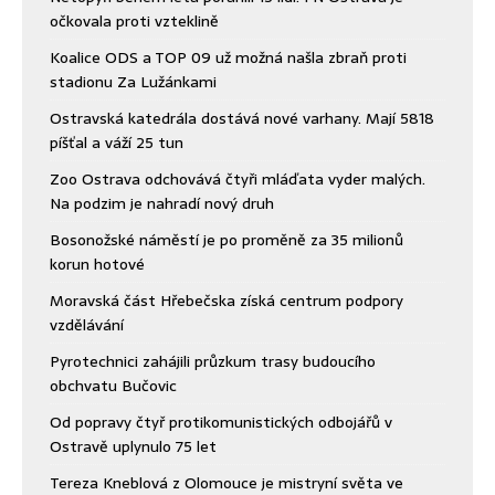
očkovala proti vzteklině
Koalice ODS a TOP 09 už možná našla zbraň proti
stadionu Za Lužánkami
Ostravská katedrála dostává nové varhany. Mají 5818
píšťal a váží 25 tun
Zoo Ostrava odchovává čtyři mláďata vyder malých.
Na podzim je nahradí nový druh
Bosonožské náměstí je po proměně za 35 milionů
korun hotové
Moravská část Hřebečska získá centrum podpory
vzdělávání
Pyrotechnici zahájili průzkum trasy budoucího
obchvatu Bučovic
Od popravy čtyř protikomunistických odbojářů v
Ostravě uplynulo 75 let
Tereza Kneblová z Olomouce je mistryní světa ve