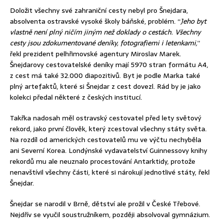
Doložit všechny své zahraniční cesty nebyl pro Šnejdara,
absolventa ostravské vysoké školy báňské, problém. “
Jeho byt
vlastně není plný ničím jiným než doklady o cestách. Všechny
cesty jsou zdokumentované deníky, fotografiemi i letenkami,
”
řekl prezident pelhřimovské agentury Miroslav Marek.
Šnejdarovy cestovatelské deníky mají 5970 stran formátu A4,
z cest má také 32.000 diapozitivů. Byt je podle Marka také
plný artefaktů, které si Šnejdar z cest dovezl. Rád by je jako
kolekci předal některé z českých institucí.
Takřka nadosah měl ostravský cestovatel před lety světový
rekord, jako první člověk, který zcestoval všechny státy světa.
Na rozdíl od amerických cestovatelů mu ve výčtu nechyběla
ani Severní Korea. Londýnské vydavatelství Guinnessovy knihy
rekordů mu ale neuznalo procestování Antarktidy, protože
nenavštívil všechny části, které si nárokují jednotlivé státy, řekl
Šnejdar.
Šnejdar se narodil v Brně, dětství ale prožil v České Třebové.
Nejdřív se vyučil soustružníkem, později absolvoval gymnázium.