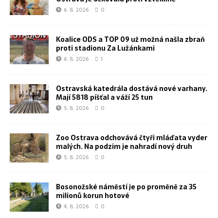
6. 8. 2026
0
Koalice ODS a TOP 09 už možná našla zbraň
proti stadionu Za Lužánkami
6. 8. 2026
1
Ostravská katedrála dostává nové varhany.
Mají 5818 píšťal a váží 25 tun
5. 8. 2026
0
Zoo Ostrava odchovává čtyři mláďata vyder
malých. Na podzim je nahradí nový druh
5. 8. 2026
0
Bosonožské náměstí je po proměně za 35
milionů korun hotové
4. 8. 2026
0