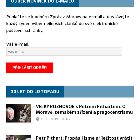
ODBĚR NOVINEK DO E-MAILU
Přihlašte se k odběru Zpráv z Moravy na e-mail a dostávejte
každý týden výběr nejlepších článků do své elektronické
poštovní schránky.
Váš e-mail:
30 LET OD LISTOPADU
VELKÝ ROZHOVOR s Petrem Pithartem. O
Moravě, zemském zřízení a pragocentrismu
15. 11. 2019
48
Petr Pithart: Propásli jsme příležitost vrátit