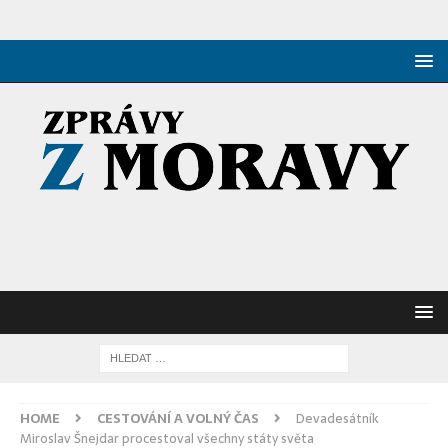
HOME
CESTOVÁNÍ A VOLNÝ ČAS
Devadesátník
Miroslav Šnejdar procestoval všechny státy světa