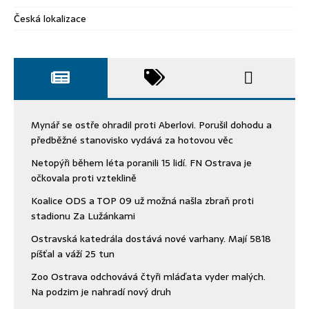
Česká lokalizace
Mynář se ostře ohradil proti Aberlovi. Porušil dohodu a
předběžné stanovisko vydává za hotovou věc
Netopýři během léta poranili 15 lidí. FN Ostrava je
očkovala proti vzteklině
Koalice ODS a TOP 09 už možná našla zbraň proti
stadionu Za Lužánkami
Ostravská katedrála dostává nové varhany. Mají 5818
píšťal a váží 25 tun
Zoo Ostrava odchovává čtyři mláďata vyder malých.
Na podzim je nahradí nový druh