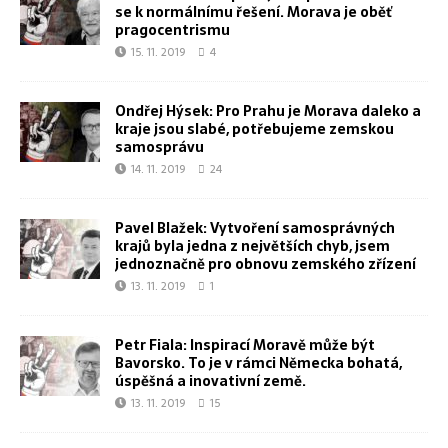
se k normálnímu řešení. Morava je oběť
pragocentrismu
15. 11. 2019
4
Ondřej Hýsek: Pro Prahu je Morava daleko a
kraje jsou slabé, potřebujeme zemskou
samosprávu
14. 11. 2019
24
Pavel Blažek: Vytvoření samosprávných
krajů byla jedna z největších chyb, jsem
jednoznačně pro obnovu zemského zřízení
13. 11. 2019
1
Petr Fiala: Inspirací Moravě může být
Bavorsko. To je v rámci Německa bohatá,
úspěšná a inovativní země.
13. 11. 2019
15