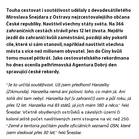
Touha cestovat i soutěživost udělaly z devadesátiletého
Miroslava Šnejdara z Ostravy nejzcestovalejšího občana
České republiky. Navštívil všechny státy světa. Na 366
zahraničních cestách strávil přes 12 let života. Nejdřív
jezdil do zahraničí kvůli zaměstnání, později aby pokořil
cíle, které si sám stanovil, například navštívit všechna
města s více než milionem obyvatel. Jen do Číny kvůli
tomu musel pětkrát. Jako cestovatelského rekordmana
ho dnes ocenila pelhřimovská Agentura Dobrý den
spravující české rekordy.
“
Je to určitá soutěživost. Už jsem předhonil Hanzelky
(Zikmunda). Hanzelka nemá ani polovic toho, co mám já. Ani
tolik dní tam nebyl. Hanzelka byl (v zahraničí) osm a půl roku, já
přes 12 let. Hanzelka má 83 států, já jich mám 180 a něco,
” řekl
Šnejdar. Včetně obydlených ostrůvků a závislých území či
kolonií ještě počet navštívených zemí stoupne na víc než 250.
“
Země a teritoria počítám podle oficiálních seznamů OSN, které
jsem sledoval přes 30 let,
” řekl Šnejdar.