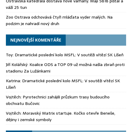
Ostravská katedrála dostává nové varhany. Mají 5818 píšťal a
váží 25 tun
Zoo Ostrava odchovává čtyři mláďata vyder malých. Na
podzim je nahradí nový druh
NEJNOVĚJŠÍ KOMENTÁŘE
Toy
:
Dramatické poslední kolo MSFL: V soutěži vítězí SK Líšeň
Jiří Kolářský
:
Koalice ODS a TOP 09 už možná našla zbraň proti
stadionu Za Lužánkami
Katrina
:
Dramatické poslední kolo MSFL: V soutěži vítězí SK
Líšeň
Vojtěch
:
Pyrotechnici zahájili průzkum trasy budoucího
obchvatu Bučovic
Vojtěch
:
Moravský Matrix startuje. Kočko otevře Beneše,
dějiny i zemské symboly