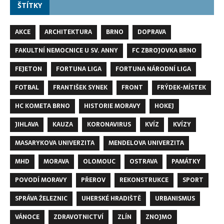
ŠTÍTKY
AKCE
ARCHITEKTURA
BRNO
DOPRAVA
FAKULTNÍ NEMOCNICE U SV. ANNY
FC ZBROJOVKA BRNO
FEJETON
FORTUNA LIGA
FORTUNA NÁRODNÍ LIGA
FOTBAL
FRANTIŠEK SYNEK
FRONT
FRÝDEK-MÍSTEK
HC KOMETA BRNO
HISTORIE MORAVY
HOKEJ
JIHLAVA
KAUZA
KORONAVIRUS
KVÍZ
KVÍZY
MASARYKOVA UNIVERZITA
MENDELOVA UNIVERZITA
MHD
MORAVA
OLOMOUC
OSTRAVA
PAMÁTKY
POVODÍ MORAVY
PŘEROV
REKONSTRUKCE
SPORT
SPRÁVA ŽELEZNIC
UHERSKÉ HRADIŠTĚ
URBANISMUS
VÁNOCE
ZDRAVOTNICTVÍ
ZLÍN
ZNOJMO