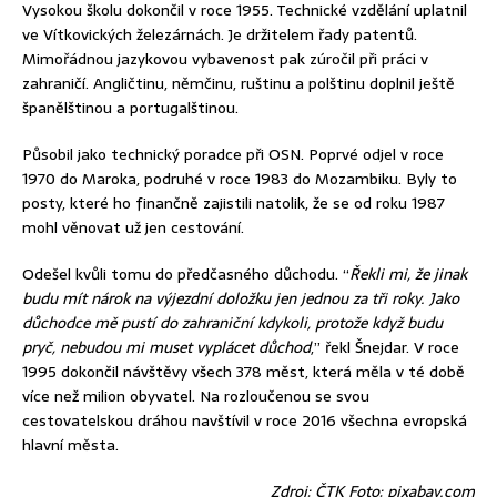
Vysokou školu dokončil v roce 1955. Technické vzdělání uplatnil
ve Vítkovických železárnách. Je držitelem řady patentů.
Mimořádnou jazykovou vybavenost pak zúročil při práci v
zahraničí. Angličtinu, němčinu, ruštinu a polštinu doplnil ještě
španělštinou a portugalštinou.
Působil jako technický poradce při OSN. Poprvé odjel v roce
1970 do Maroka, podruhé v roce 1983 do Mozambiku. Byly to
posty, které ho finančně zajistili natolik, že se od roku 1987
mohl věnovat už jen cestování.
Odešel kvůli tomu do předčasného důchodu. “
Řekli mi, že jinak
budu mít nárok na výjezdní doložku jen jednou za tři roky. Jako
důchodce mě pustí do zahraniční kdykoli, protože když budu
pryč, nebudou mi muset vyplácet důchod
,” řekl Šnejdar. V roce
1995 dokončil návštěvy všech 378 měst, která měla v té době
více než milion obyvatel. Na rozloučenou se svou
cestovatelskou dráhou navštívil v roce 2016 všechna evropská
hlavní města.
Zdroj: ČTK Foto: pixabay.com