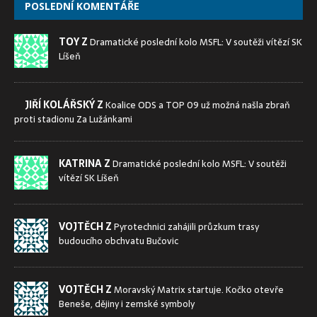
POSLEDNÍ KOMENTÁŘE
TOY Z
Dramatické poslední kolo MSFL: V soutěži vítězí SK
Líšeň
JIŘÍ KOLÁŘSKÝ Z
Koalice ODS a TOP 09 už možná našla zbraň
proti stadionu Za Lužánkami
KATRINA Z
Dramatické poslední kolo MSFL: V soutěži
vítězí SK Líšeň
VOJTĚCH Z
Pyrotechnici zahájili průzkum trasy
budoucího obchvatu Bučovic
VOJTĚCH Z
Moravský Matrix startuje. Kočko otevře
Beneše, dějiny i zemské symboly