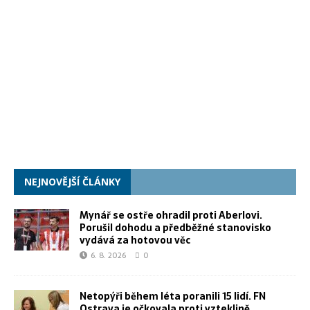
NEJNOVĚJŠÍ ČLÁNKY
Mynář se ostře ohradil proti Aberlovi.
Porušil dohodu a předběžné stanovisko
vydává za hotovou věc
6. 8. 2026
0
Netopýři během léta poranili 15 lidí. FN
Ostrava je očkovala proti vzteklině