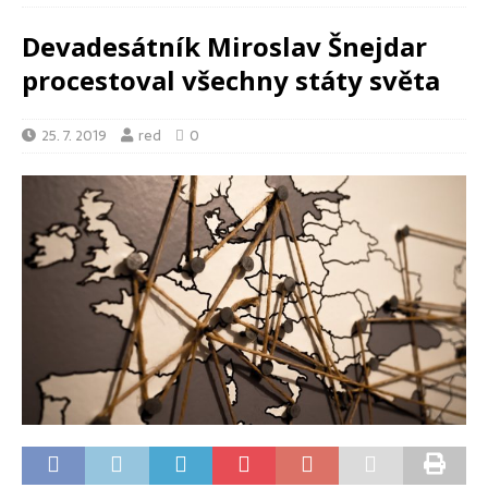
Devadesátník Miroslav Šnejdar
procestoval všechny státy světa
25. 7. 2019
red
0