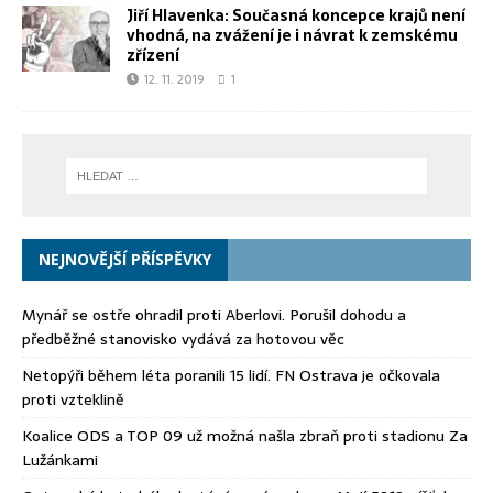
Jiří Hlavenka: Současná koncepce krajů není
vhodná, na zvážení je i návrat k zemskému
zřízení
12. 11. 2019
1
NEJNOVĚJŠÍ PŘÍSPĚVKY
Mynář se ostře ohradil proti Aberlovi. Porušil dohodu a
předběžné stanovisko vydává za hotovou věc
Netopýři během léta poranili 15 lidí. FN Ostrava je očkovala
proti vzteklině
Koalice ODS a TOP 09 už možná našla zbraň proti stadionu Za
Lužánkami