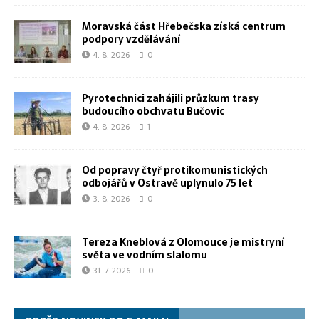
Moravská část Hřebečska získá centrum
podpory vzdělávání
4. 8. 2026
0
Pyrotechnici zahájili průzkum trasy
budoucího obchvatu Bučovic
4. 8. 2026
1
Od popravy čtyř protikomunistických
odbojářů v Ostravě uplynulo 75 let
3. 8. 2026
0
Tereza Kneblová z Olomouce je mistryní
světa ve vodním slalomu
31. 7. 2026
0