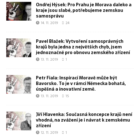
Ondřej Hýsek: Pro Prahu je Morava daleko a
kraje jsou slabé, potřebujeme zemskou
samosprávu
14. 11. 2019
24
Pavel Blažek: Vytvoření samosprávných
krajů byla jedna z největších chyb, jsem
jednoznačně pro obnovu zemského zřízení
13. 11. 2019
1
Petr Fiala: Inspirací Moravě může být
Bavorsko. To je v rámci Německa bohatá,
úspěšná a inovativní země.
13. 11. 2019
15
Jiří Hlavenka: Současná koncepce krajů není
vhodná, na zvážení je i návrat k zemskému
zřízení
12. 11. 2019
1