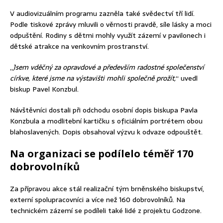
V audiovizuálním programu zazněla také svědectví tří lidí.
Podle tiskové zprávy mluvili o věrnosti pravdě, síle lásky a moci
odpuštění. Rodiny s dětmi mohly využít zázemí v pavilonech i
dětské atrakce na venkovním prostranství.
„
Jsem vděčný za opravdové a především radostné společenství
církve, které jsme na výstavišti mohli společně prožít,
“ uvedl
biskup Pavel Konzbul.
Návštěvníci dostali při odchodu osobní dopis biskupa Pavla
Konzbula a modlitební kartičku s oficiálním portrétem obou
blahoslavených. Dopis obsahoval výzvu k odvaze odpouštět.
Na organizaci se podílelo téměř 170
dobrovolníků
Za přípravou akce stál realizační tým brněnského biskupství,
externí spolupracovníci a více než 160 dobrovolníků. Na
technickém zázemí se podíleli také lidé z projektu Godzone.