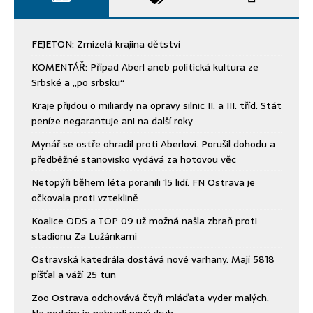
FEJETON: Zmizelá krajina dětství
KOMENTÁŘ: Případ Aberl aneb politická kultura ze
Srbské a „po srbsku“
Kraje přijdou o miliardy na opravy silnic II. a III. tříd. Stát
peníze negarantuje ani na další roky
Mynář se ostře ohradil proti Aberlovi. Porušil dohodu a
předběžné stanovisko vydává za hotovou věc
Netopýři během léta poranili 15 lidí. FN Ostrava je
očkovala proti vzteklině
Koalice ODS a TOP 09 už možná našla zbraň proti
stadionu Za Lužánkami
Ostravská katedrála dostává nové varhany. Mají 5818
píšťal a váží 25 tun
Zoo Ostrava odchovává čtyři mláďata vyder malých.