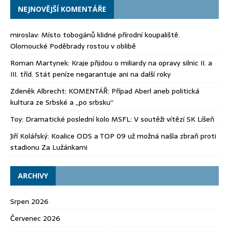
NEJNOVĚJŠÍ KOMENTÁŘE
miroslav
:
Místo tobogánů klidné přírodní koupaliště.
Olomoucké Poděbrady rostou v oblibě
Roman Martynek
:
Kraje přijdou o miliardy na opravy silnic II. a
III. tříd. Stát peníze negarantuje ani na další roky
Zdeněk Albrecht
:
KOMENTÁŘ: Případ Aberl aneb politická
kultura ze Srbské a „po srbsku“
Toy
:
Dramatické poslední kolo MSFL: V soutěži vítězí SK Líšeň
Jiří Kolářský
:
Koalice ODS a TOP 09 už možná našla zbraň proti
stadionu Za Lužánkami
ARCHIVY
Srpen 2026
Červenec 2026