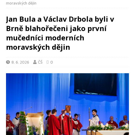
moravských dějin
Jan Bula a Václav Drbola byli v
Brně blahořečeni jako první
mučedníci moderních
moravských dějin
8. 6. 2026
ČŠ
0