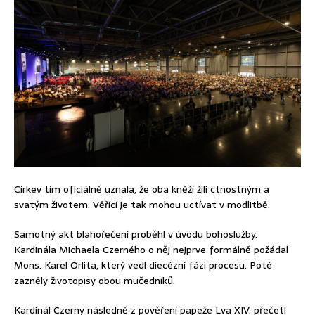
Církev tím oficiálně uznala, že oba kněží žili ctnostným a
svatým životem. Věřící je tak mohou uctívat v modlitbě.
Samotný akt blahořečení proběhl v úvodu bohoslužby.
Kardinála Michaela Czerného o něj nejprve formálně požádal
Mons. Karel Orlita, který vedl diecézní fázi procesu. Poté
zazněly životopisy obou mučedníků.
Kardinál Czerny následně z pověření papeže Lva XIV. přečetl