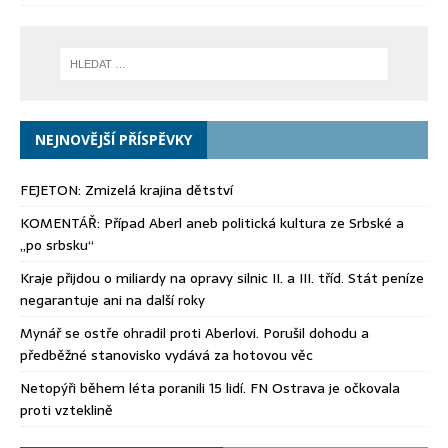
NEJNOVĚJŠÍ PŘÍSPĚVKY
FEJETON: Zmizelá krajina dětství
KOMENTÁŘ: Případ Aberl aneb politická kultura ze Srbské a
„po srbsku“
Kraje přijdou o miliardy na opravy silnic II. a III. tříd. Stát peníze
negarantuje ani na další roky
Mynář se ostře ohradil proti Aberlovi. Porušil dohodu a
předběžné stanovisko vydává za hotovou věc
Netopýři během léta poranili 15 lidí. FN Ostrava je očkovala
proti vzteklině