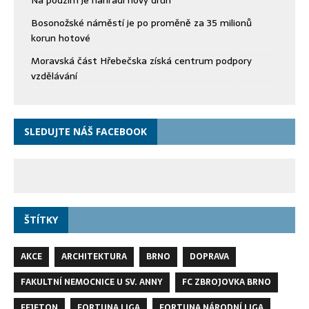
Na podzim je nahradí nový druh
Bosonožské náměstí je po proměně za 35 milionů
korun hotové
Moravská část Hřebečska získá centrum podpory
vzdělávání
SLEDUJTE NÁŠ FACEBOOK
ŠTÍTKY
AKCE
ARCHITEKTURA
BRNO
DOPRAVA
FAKULTNÍ NEMOCNICE U SV. ANNY
FC ZBROJOVKA BRNO
FEJETON
FORTUNA LIGA
FORTUNA NÁRODNÍ LIGA