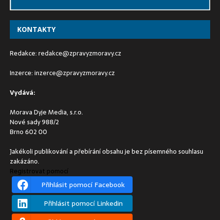
KONTAKTY
Redakce:
redakce@zpravyzmoravy.cz
Inzerce:
inzerce@zpravyzmoravy.cz
Vydává:
Morava Dyje Media, s.r.o.
Nové sady 988/2
Brno 602 00
Jakékoli publikování a přebírání obsahu je bez písemného souhlasu
zakázáno.
Registrovat pomocí
Přihlásit pomocí Facebook
Přihlásit pomocí Linkedin