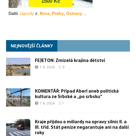
NEJNOVĚJŠÍ ČLÁNKY
FEJETON: Zmizelá krajina dětství
7. 8. 2026
0
KOMENTÁŘ: Případ Aberl aneb politická
kultura ze Srbské a „po srbsku“
7. 8. 2026
1
Kraje přijdou o miliardy na opravy silnic II. a
III. tříd. Stát peníze negarantuje ani na další
roky