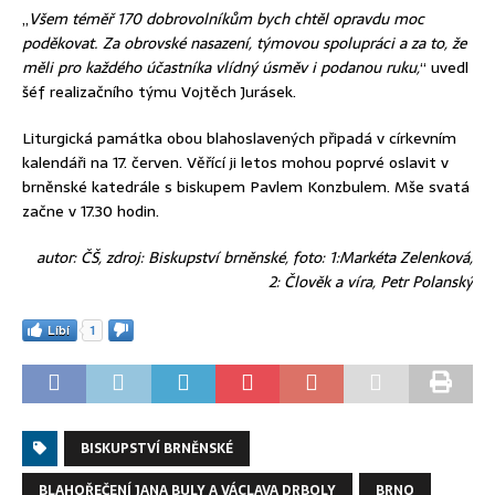
„
Všem téměř 170 dobrovolníkům bych chtěl opravdu moc
poděkovat. Za obrovské nasazení, týmovou spolupráci a za to, že
měli pro každého účastníka vlídný úsměv i podanou ruku,
“ uvedl
šéf realizačního týmu Vojtěch Jurásek.
Liturgická památka obou blahoslavených připadá v církevním
kalendáři na 17. červen. Věřící ji letos mohou poprvé oslavit v
brněnské katedrále s biskupem Pavlem Konzbulem. Mše svatá
začne v 17.30 hodin.
autor: ČŠ, zdroj: Biskupství brněnské, foto: 1:Markéta Zelenková,
2: Člověk a víra, Petr Polanský
Líbí
1
BISKUPSTVÍ BRNĚNSKÉ
BLAHOŘEČENÍ JANA BULY A VÁCLAVA DRBOLY
BRNO