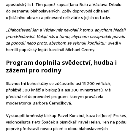
apoštolský list. Tím papež zapsal Jana Bulu a Václava Drbolu
do seznamu blahoslavených. Zpěv doprovodil odhalení
oficiálního obrazu a přinesení relikviáře s jejich ostatky.
„
Blahoslavení Jan a Václav nás nevolají k tomu, abychom hledali
pronásledování. Volají nás k tomu, abychom nezaprodali pravdu
za pohodlí nebo proto, abychom se vyhnuli konfliktu,
“ uvedl v
homilii papežský legát kardinál Michael Czerny.
Program doplnila svědectví, hudba i
zázemí pro rodiny
Slavnostní bohoslužby se zúčastnilo asi 13 200 věřících,
přibližně 300 kněží a biskupů a asi 300 ministrantů. Mši
předcházel doprovodný program, kterým provázela
moderátorka Barbora Černošková.
Vystoupili brněnský biskup Pavel Konzbul, kazatel Josef Prokeš,
violoncellista Petr Špaček a písničkář Pavel Helan. Ten na pódiu
poprvé představil novou píseň o obou blahoslavených.