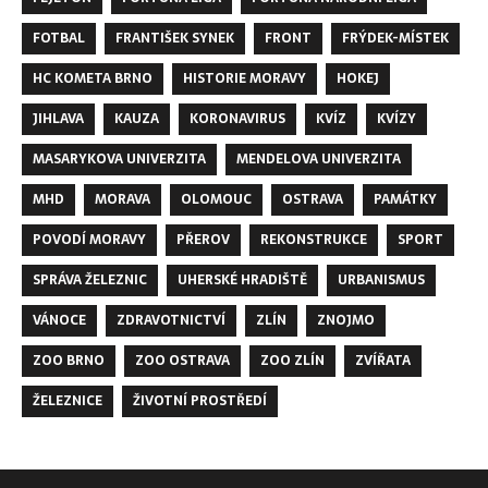
FOTBAL
FRANTIŠEK SYNEK
FRONT
FRÝDEK-MÍSTEK
HC KOMETA BRNO
HISTORIE MORAVY
HOKEJ
JIHLAVA
KAUZA
KORONAVIRUS
KVÍZ
KVÍZY
MASARYKOVA UNIVERZITA
MENDELOVA UNIVERZITA
MHD
MORAVA
OLOMOUC
OSTRAVA
PAMÁTKY
POVODÍ MORAVY
PŘEROV
REKONSTRUKCE
SPORT
SPRÁVA ŽELEZNIC
UHERSKÉ HRADIŠTĚ
URBANISMUS
VÁNOCE
ZDRAVOTNICTVÍ
ZLÍN
ZNOJMO
ZOO BRNO
ZOO OSTRAVA
ZOO ZLÍN
ZVÍŘATA
ŽELEZNICE
ŽIVOTNÍ PROSTŘEDÍ