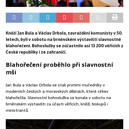
Kněží Jan Bula a Václav Drbola, zavraždění komunisty v 50.
letech, byli v sobotu na brněnském výstavišti slavnostně
blahořečeni. Bohoslužby se zúčastnilo asi 13 200 věřících z
České republiky i ze zahraničí.
Blahořečení proběhlo při slavnostní
mši
Jan Bula a Václav Drbola se stali prvními mučedníky v
moderních českých a moravských dějinách, které církev
blahořečila. Slavnostní bohoslužba se konala v sobotu na
brněnském výstavišti za účasti věřících, kněží, biskupů i
ministrantů.