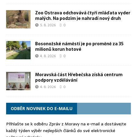
Zoo Ostrava odchovává čtyři mláďata vyder
malých. Na podzim je nahradí nový druh
5. 8. 2026
0
Bosonožské náměstí je po proměně za 35
milionů korun hotové
4. 8. 2026
0
Moravská část Hřebečska získá centrum
podpory vzdělávání
4. 8. 2026
0
ODBĚR NOVINEK DO E-MAILU
Přihlašte se k odběru Zpráv z Moravy na e-mail a dostávejte
každý týden výběr nejlepších článků do své elektronické