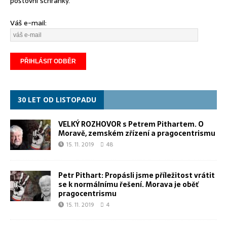
poštovní schránky.
Váš e-mail:
30 LET OD LISTOPADU
VELKÝ ROZHOVOR s Petrem Pithartem. O
Moravě, zemském zřízení a pragocentrismu
15. 11. 2019
48
Petr Pithart: Propásli jsme příležitost vrátit
se k normálnímu řešení. Morava je oběť
pragocentrismu
15. 11. 2019
4