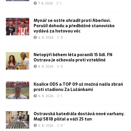
7. 8. 2026
1
Mynář se ostře ohradil proti Aberlovi.
Porušil dohodu a předběžné stanovisko
vydává za hotovou věc
6. 8. 2026
0
Netopýři během léta poranili 15 lidí. FN
Ostrava je očkovala proti vzteklině
6. 8. 2026
0
Koalice ODS a TOP 09 už možná našla zbraň
proti stadionu Za Lužánkami
6. 8. 2026
1
Ostravská katedrála dostává nové varhany.
Mají 5818 píšťal a váží 25 tun
5. 8. 2026
0