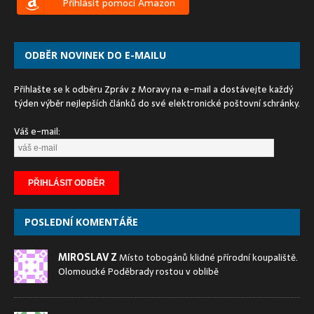
Přihlásit pomocí Amazon
ODBĚR NOVINEK DO E-MAILU
Přihlašte se k odběru Zpráv z Moravy na e-mail a dostávejte každý
týden výběr nejlepších článků do své elektronické poštovní schránky.
Váš e-mail:
POSLEDNÍ KOMENTÁŘE
MIROSLAV Z
Místo tobogánů klidné přírodní koupaliště.
Olomoucké Poděbrady rostou v oblibě