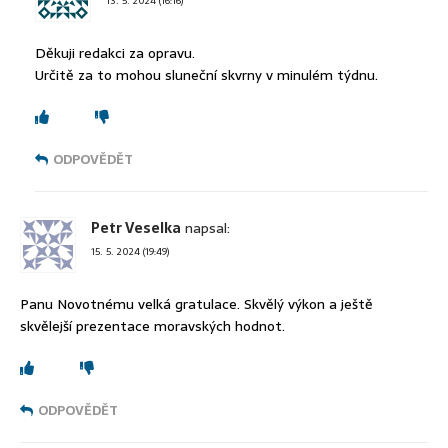
13. 5. 2024 (16:16)
Děkuji redakci za opravu.
Určitě za to mohou sluneční skvrny v minulém týdnu.
ODPOVĚDĚT
Petr Veselka
napsal:
15. 5. 2024 (19:49)
Panu Novotnému velká gratulace. Skvělý výkon a ještě
skvělejší prezentace moravských hodnot.
ODPOVĚDĚT