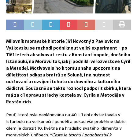
Milovník moravské historie Jiří Novotný z Pavlovic na
Vyškovsku se rozhodl podniknout velký experiment – po
1161 letech absolvovat cestu z Konstantinopole, dnešního
Istanbulu, na Moravu tak, jak ji podnikli věrozvěstové Cyril
a Metoděj. Motivovala ho k tomu snaha upozornit na
důležitost odkazu bratrů ze Soluně, i na nutnost
udržovaní a rozvíjení tohoto duchovního a kulturního
dědictví. Současně se takto rozhodl podpořit sbírku, která
má za cíl opravu střechy kostela sv. Cyrila a Metoděje v
Rostěnicích.
Pouť, která byla naplánována na 40 + 1 dní odstartovala v
Istanbulu na velikonoční pondělí a pokud vše proběhne dobře,
cílem je dorazit 10. května na hradisko svatého Klimenta v
moravských Chřibech. “
Cesta je trochu i podobenství k