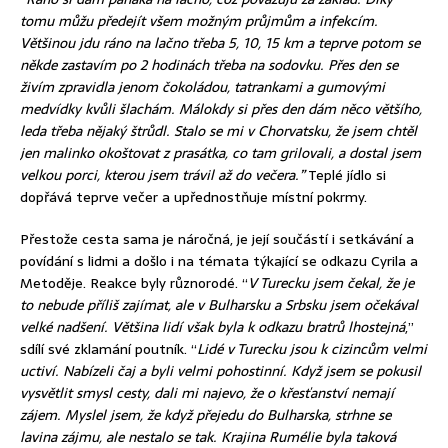
tomu můžu předejít všem možným průjmům a infekcím.
Většinou jdu ráno na lačno třeba 5, 10, 15 km a teprve potom se
někde zastavím po 2 hodinách třeba na sodovku. Přes den se
živím zpravidla jenom čokoládou, tatrankami a gumovými
medvídky kvůli šlachám. Málokdy si přes den dám něco většího,
leda třeba nějaký štrůdl. Stalo se mi v Chorvatsku, že jsem chtěl
jen malinko okoštovat z prasátka, co tam grilovali, a dostal jsem
velkou porci, kterou jsem trávil až do večera.”
Teplé jídlo si
dopřává teprve večer a upřednostňuje místní pokrmy.
Přestože cesta sama je náročná, je její součástí i setkávání a
povídání s lidmi a došlo i na témata týkající se odkazu Cyrila a
Metoděje. Reakce byly různorodé. “
V Turecku jsem čekal, že je
to nebude příliš zajímat, ale v Bulharsku a Srbsku jsem očekával
velké nadšení.
Většina lidí však byla k odkazu bratrů lhostejná
,”
sdílí své zklamání poutník. “
Lidé v Turecku jsou k cizincům velmi
uctiví. Nabízeli čaj a byli velmi pohostinní. Když jsem se pokusil
vysvětlit smysl cesty, dali mi najevo, že o křesťanství nemají
zájem. Myslel jsem, že když přejedu do Bulharska, strhne se
lavina zájmu, ale nestalo se tak. Krajina Rumélie byla taková