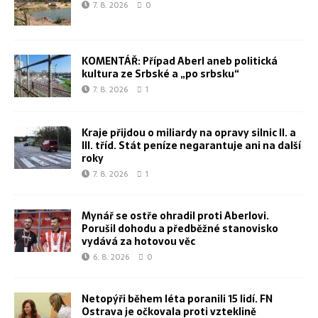
7. 8. 2026
0
KOMENTÁŘ: Případ Aberl aneb politická
kultura ze Srbské a „po srbsku“
7. 8. 2026
1
Kraje přijdou o miliardy na opravy silnic II. a
III. tříd. Stát peníze negarantuje ani na další
roky
7. 8. 2026
1
Mynář se ostře ohradil proti Aberlovi.
Porušil dohodu a předběžné stanovisko
vydává za hotovou věc
6. 8. 2026
0
Netopýři během léta poranili 15 lidí. FN
Ostrava je očkovala proti vzteklině