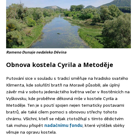
Rameno Dunaje nedaleko Děvína
Obnova kostela Cyrila a Metoděje
Putování sice v souladu s tradicí směřuje na hradisko svatého
Klimenta, kde soluňští bratři na Moravě působili, ale úplný
závěr má v sobotu jedenáctého května večer v Rostěnicích na
Vyškovsku, kde proběhne děkovná mše v kostele Cyrila a
Metoděje. Ten je s poutí spojen nejen tematicky postavami
bratrů, ale také cílem pomoci s obnovou střechy tohoto
chrámu. Všichni, kteří se nějak ztotožňují s tímto dědictvím
tak mohou přispět
nadačnímu fondu
, které výtěžek sbírky
věnuje na opravu kostela.