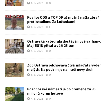
6. 8. 2026
0
Koalice ODS a TOP 09 už možná našla zbraň
proti stadionu Za Lužánkami
6. 8. 2026
1
Ostravská katedrála dostává nové varhany.
Mají 5818 píšťal a váží 25 tun
5. 8. 2026
0
Zoo Ostrava odchovává čtyři mláďata vyder
malých. Na podzim je nahradí nový druh
5. 8. 2026
0
Bosonožské náměstí je po proměně za 35
milionů korun hotové
4. 8. 2026
0