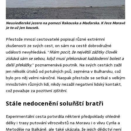
Neusiedlerské jezero na pomezí Rakouska a Maďarska. K řece Moravě
je to už jen kousek.
Přestože mnozí cestovatelé popisují různé extrémní
zkušenosti ze svých cest, on sám na cestě dobrodružné
události nevyhledává. “
Mám pocit, že největší zážitky člověk
získává sám se sebou, když musí překonávat každodenní bolest a
další překážky.
” poznamenává poutník. Na svých cestách zažil
jen několik útoků od potulných psů, zejména v Bulharsku, což
bylo pro něj velmi náročné. Naopak přestože se setkal s velkým
množstvím různých lidí, nikdy nezažil negativní lidský kontakt,
což považuje za pozitivní zjištění.
Stále nedocenění soluňští bratři
Experimentální cesta potvrdila některé předpoklady ohledně
délky i trasy putování věrozvěstů na Moravu i o vlivu Cyrila a
Metoděje na Balkáně, ale také ukázala, že jejich dědictví není