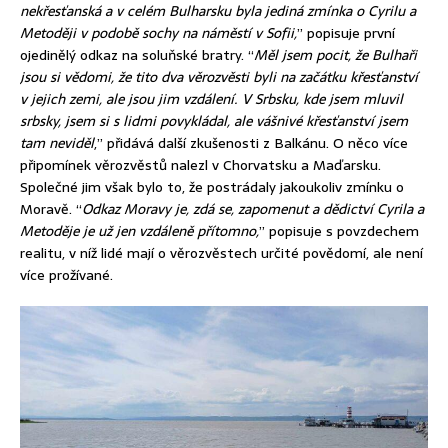
nekřesťanská a v celém Bulharsku byla jediná zmínka o Cyrilu a
Metoději v podobě sochy na náměstí v Sofii,
” popisuje první
ojedinělý odkaz na soluňské bratry. “
Měl jsem pocit, že Bulhaři
jsou si vědomi, že tito dva věrozvěsti byli na začátku křesťanství
v jejich zemi, ale jsou jim vzdálení. V Srbsku, kde jsem mluvil
srbsky, jsem si s lidmi povykládal, ale vášnivé křesťanství jsem
tam neviděl
,” přidává další zkušenosti z Balkánu. O něco více
připomínek věrozvěstů nalezl v Chorvatsku a Maďarsku.
Společné jim však bylo to, že postrádaly jakoukoliv zmínku o
Moravě. “
Odkaz Moravy je, zdá se, zapomenut a dědictví Cyrila a
Metoděje je už jen vzdáleně přítomno,
” popisuje s povzdechem
realitu, v níž lidé mají o věrozvěstech určité povědomí, ale není
více prožívané.