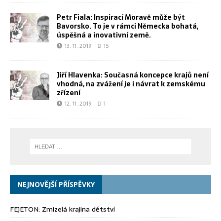
Petr Fiala: Inspirací Moravě může být
Bavorsko. To je v rámci Německa bohatá,
úspěšná a inovativní země.
13. 11. 2019
15
Jiří Hlavenka: Současná koncepce krajů není
vhodná, na zvážení je i návrat k zemskému
zřízení
12. 11. 2019
1
NEJNOVĚJŠÍ PŘÍSPĚVKY
FEJETON: Zmizelá krajina dětství