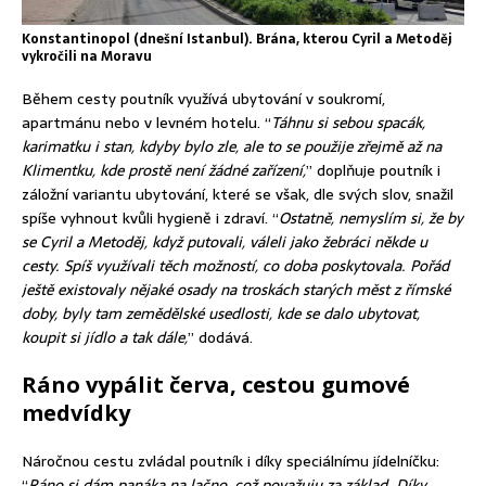
Konstantinopol (dnešní Istanbul). Brána, kterou Cyril a Metoděj
vykročili na Moravu
Během cesty poutník využívá ubytování v soukromí,
apartmánu nebo v levném hotelu. “
Táhnu si sebou spacák,
karimatku i stan, kdyby bylo zle, ale to se použije zřejmě až na
Klimentku, kde prostě není žádné zařízení,
” doplňuje poutník i
záložní variantu ubytování, které se však, dle svých slov, snažil
spíše vyhnout kvůli hygieně i zdraví. “
Ostatně, nemyslím si, že by
se Cyril a Metoděj, když putovali, váleli jako žebráci někde u
cesty. Spíš využívali těch možností, co doba poskytovala. Pořád
ještě existovaly nějaké osady na troskách starých měst z římské
doby, byly tam zemědělské usedlosti, kde se dalo ubytovat,
koupit si jídlo a tak dále,
” dodává.
Ráno vypálit červa, cestou gumové
medvídky
Náročnou cestu zvládal poutník i díky speciálnímu jídelníčku:
“
Ráno si dám panáka na lačno, což považuju za základ. Díky