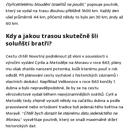
čtyřicetiletému bloudění Izraelitů na poušti,
” popisuje poutník,
který se vydal na trasu dlouhou přibližně 1600 km. Každý den
ušel průměrně 44 km, přičemž někdy to bylo jen 30 km, jindy až
60 km.
Kdy a jakou trasou skutečně šli
soluňští bratři?
Cestu chtěl Novotný podniknout již vloni v souvislosti s
výročím vyslání Cyrila a Metoděje na Moravu v roce 863, plány
mu však zhatilo narození potomka, kvůli kterému pouť o rok
odložil. Při plánování cesty vycházel z historických záznamů i
vlastních dedukcí. Například Velikonoce v roce 863 končily 1.
dubna a bylo nepravděpodobné, že by se na cestu
věrozvěstové vydali během nejvýznamnějších svátků. Cyril a
Metoděj tedy zřejmě vyrazili někdy na začátku dubna a podle
pravoslavné nebo ortodoxní tradice byli jedenáctého května na
Moravě. “
Chtěl bych dorazit ke stejnému datu jedenáctého na
Moravu,
” vysvětluje poutník, který se snaží maximálně držet
historických dat.