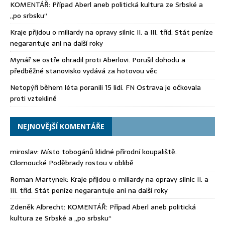
KOMENTÁŘ: Případ Aberl aneb politická kultura ze Srbské a
„po srbsku“
Kraje přijdou o miliardy na opravy silnic II. a III. tříd. Stát peníze
negarantuje ani na další roky
Mynář se ostře ohradil proti Aberlovi. Porušil dohodu a
předběžné stanovisko vydává za hotovou věc
Netopýři během léta poranili 15 lidí. FN Ostrava je očkovala
proti vzteklině
NEJNOVĚJŠÍ KOMENTÁŘE
miroslav
:
Místo tobogánů klidné přírodní koupaliště.
Olomoucké Poděbrady rostou v oblibě
Roman Martynek
:
Kraje přijdou o miliardy na opravy silnic II. a
III. tříd. Stát peníze negarantuje ani na další roky
Zdeněk Albrecht
:
KOMENTÁŘ: Případ Aberl aneb politická
kultura ze Srbské a „po srbsku“