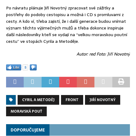
Po návratu plánuje Jiří Novotný zpracovat své zážitky a
postřehy do podoby cestopisu a možná i CD s promluvami z
cesty. A kdo ví, třeba zajistí, že i další generace budou vnímat
význam těchto výjimečných mužů a třeba dokonce inspiruje
další následovníky kteří se vydají na “velkou moravskou poutní
cestu” ve stopách Cyrila a Metoděje.
Autor: red Foto: Jiří Novotný
Líbí
5
CYRIL A METODĚJ
FRONT
JIŘÍ NOVOTNÝ
MORAVSKÁ POUŤ
DOPORUČUJEME