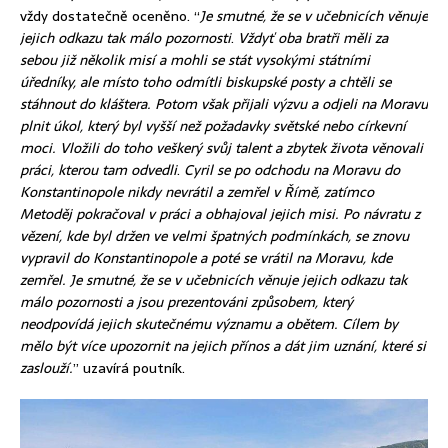
vždy dostatečně oceněno. “
Je smutné, že se v učebnicích věnuje
jejich odkazu tak málo pozornosti
.
Vždyť oba bratři měli za
sebou již několik misí a mohli se stát vysokými státními
úředníky, ale místo toho odmítli biskupské posty a chtěli se
stáhnout do kláštera. Potom však přijali výzvu a odjeli
na Moravu
plnit úkol, který byl vyšší než požadavky světské nebo církevní
moci. Vložili do toho veškerý svůj talent a zbytek života věnovali
práci, kterou tam odvedli
.
Cyril se po odchodu na Moravu do
Konstantinopole nikdy nevrátil a zemřel v Římě, zatímco
Metoděj pokračoval v práci a obhajoval jejich misi. Po návratu z
vězení, kde byl držen ve velmi špatných podmínkách, se znovu
vypravil do Konstantinopole a poté se vrátil na Moravu, kde
zemřel. Je smutné, že se v učebnicích věnuje jejich odkazu tak
málo pozornosti a jsou prezentováni způsobem, který
neodpovídá jejich skutečnému významu a obětem. Cílem by
mělo být více upozornit na jejich přínos a dát jim uznání, které si
zaslouží.
” uzavírá poutník.