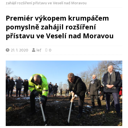
zahájil rozšíření přístavu ve Veselí nad Moravou
Premiér výkopem krumpáčem
pomyslně zahájil rozšíření
přístavu ve Veselí nad Moravou
21. 1. 2020
lef
0