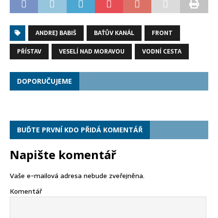
ANDREJ BABIŠ
BAŤŮV KANÁL
FRONT
PŘÍSTAV
VESELÍ NAD MORAVOU
VODNÍ CESTA
DOPORUČUJEME
BUĎTE PRVNÍ KDO PŘIDÁ KOMENTÁŘ
Napište komentář
Vaše e-mailová adresa nebude zveřejněna.
Komentář