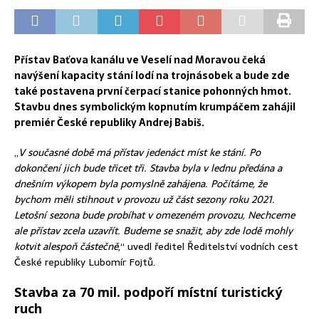
Přístav Baťova kanálu ve Veselí nad Moravou čeká
navýšení kapacity stání lodí na trojnásobek a bude zde
také postavena první čerpací stanice pohonných hmot.
Stavbu dnes symbolickým kopnutím krumpáčem zahájil
premiér České republiky Andrej Babiš.
„
V současné době má přístav jedenáct míst ke stání. Po
dokončení jich bude třicet tři. Stavba byla v lednu předána a
dnešním výkopem byla pomyslně zahájena. Počítáme, že
bychom měli stihnout v provozu už část sezony roku 2021.
Letošní sezona bude probíhat v omezeném provozu, Nechceme
ale přístav zcela uzavřít. Budeme se snažit, aby zde lodě mohly
kotvit alespoň částečně
,“ uvedl ředitel Ředitelství vodních cest
České republiky Lubomír Fojtů.
Stavba za 70 mil. podpoří místní turistický
ruch