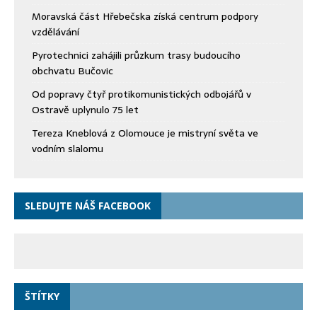
Moravská část Hřebečska získá centrum podpory
vzdělávání
Pyrotechnici zahájili průzkum trasy budoucího
obchvatu Bučovic
Od popravy čtyř protikomunistických odbojářů v
Ostravě uplynulo 75 let
Tereza Kneblová z Olomouce je mistryní světa ve
vodním slalomu
SLEDUJTE NÁŠ FACEBOOK
ŠTÍTKY