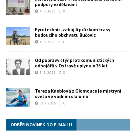
podpory vzdělávání
4. 8. 2026
0
Pyrotechnici zahájili průzkum trasy
budoucího obchvatu Bučovic
4. 8. 2026
1
Od popravy čtyř protikomunistických
odbojářů v Ostravě uplynulo 75 let
3. 8. 2026
0
Tereza Kneblová z Olomouce je mistryní
světa ve vodním slalomu
31. 7. 2026
0
ODBĚR NOVINEK DO E-MAILU