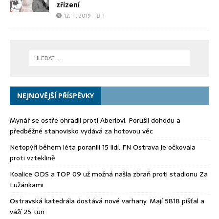
zřízení
12. 11. 2019
1
NEJNOVĚJŠÍ PŘÍSPĚVKY
Mynář se ostře ohradil proti Aberlovi. Porušil dohodu a
předběžné stanovisko vydává za hotovou věc
Netopýři během léta poranili 15 lidí. FN Ostrava je očkovala
proti vzteklině
Koalice ODS a TOP 09 už možná našla zbraň proti stadionu Za
Lužánkami
Ostravská katedrála dostává nové varhany. Mají 5818 píšťal a
váží 25 tun