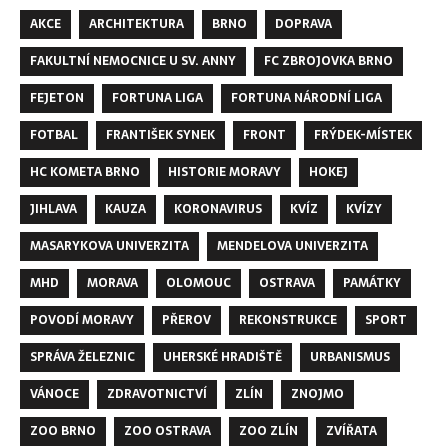
AKCE
ARCHITEKTURA
BRNO
DOPRAVA
FAKULTNÍ NEMOCNICE U SV. ANNY
FC ZBROJOVKA BRNO
FEJETON
FORTUNA LIGA
FORTUNA NÁRODNÍ LIGA
FOTBAL
FRANTIŠEK SYNEK
FRONT
FRÝDEK-MÍSTEK
HC KOMETA BRNO
HISTORIE MORAVY
HOKEJ
JIHLAVA
KAUZA
KORONAVIRUS
KVÍZ
KVÍZY
MASARYKOVA UNIVERZITA
MENDELOVA UNIVERZITA
MHD
MORAVA
OLOMOUC
OSTRAVA
PAMÁTKY
POVODÍ MORAVY
PŘEROV
REKONSTRUKCE
SPORT
SPRÁVA ŽELEZNIC
UHERSKÉ HRADIŠTĚ
URBANISMUS
VÁNOCE
ZDRAVOTNICTVÍ
ZLÍN
ZNOJMO
ZOO BRNO
ZOO OSTRAVA
ZOO ZLÍN
ZVÍŘATA