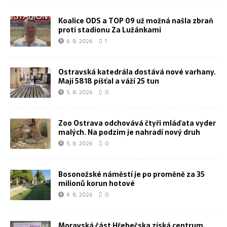
Koalice ODS a TOP 09 už možná našla zbraň
proti stadionu Za Lužánkami
6. 8. 2026
1
Ostravská katedrála dostává nové varhany.
Mají 5818 píšťal a váží 25 tun
5. 8. 2026
0
Zoo Ostrava odchovává čtyři mláďata vyder
malých. Na podzim je nahradí nový druh
5. 8. 2026
0
Bosonožské náměstí je po proměně za 35
milionů korun hotové
4. 8. 2026
0
Moravská část Hřebečska získá centrum