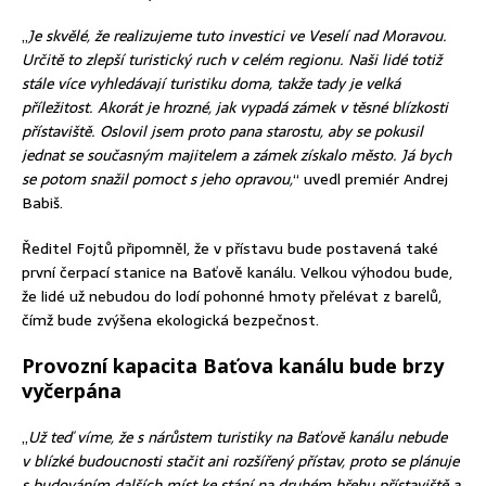
„
Je skvělé, že realizujeme tuto investici ve Veselí nad Moravou.
Určitě to zlepší turistický ruch v celém regionu. Naši lidé totiž
stále více vyhledávají turistiku doma, takže tady je velká
příležitost. Akorát je hrozné, jak vypadá zámek v těsné blízkosti
přístaviště. Oslovil jsem proto pana starostu, aby se pokusil
jednat se současným majitelem a zámek získalo město. Já bych
se potom snažil pomoct s jeho opravou,
“ uvedl premiér Andrej
Babiš.
Ředitel Fojtů připomněl, že v přístavu bude postavená také
první čerpací stanice na Baťově kanálu. Velkou výhodou bude,
že lidé už nebudou do lodí pohonné hmoty přelévat z barelů,
čímž bude zvýšena ekologická bezpečnost.
Provozní kapacita Baťova kanálu bude brzy
vyčerpána
„
Už teď víme, že s nárůstem turistiky na Baťově kanálu nebude
v blízké budoucnosti stačit ani rozšířený přístav, proto se plánuje
s budováním dalších míst ke stání na druhém břehu přístaviště a