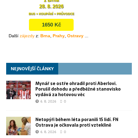
NEJNOVĚJŠÍ ČLÁNKY
Mynář se ostře ohradil proti Aberlovi.
Porušil dohodu a předběžné stanovisko
vydává za hotovou věc
6. 8. 2026
0
Netopýři během léta poranili 15 lidí. FN
Ostrava je očkovala proti vzteklině
6. 8. 2026
0