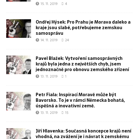
15. 11. 2019
4
Ondřej Hýsek: Pro Prahu je Morava daleko a
kraje jsou slabé, potřebujeme zemskou
samosprávu
14. 11. 2019
24
Pavel Blažek: Vytvoření samosprávných
krajů byla jedna z největších chyb, jsem
jednoznačně pro obnovu zemského zřízení
13. 11. 2019
1
Petr Fiala: Inspirací Moravě může být
Bavorsko. To je v rámci Německa bohatá,
úspěšná a inovativní země.
13. 11. 2019
15
Jiří Hlavenka: Současná koncepce krajů není
vhodná, na zvážení je i návrat k zemskému