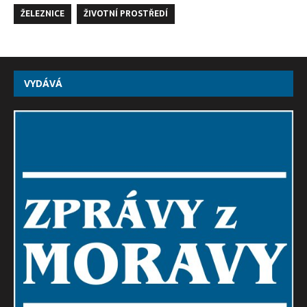
ŽELEZNICE
ŽIVOTNÍ PROSTŘEDÍ
VYDÁVÁ