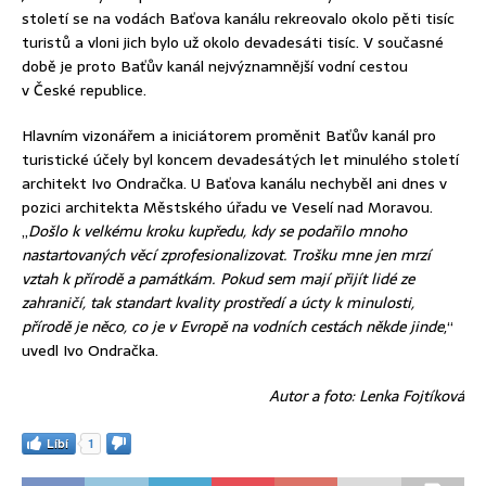
století se na vodách Baťova kanálu rekreovalo okolo pěti tisíc
turistů a vloni jich bylo už okolo devadesáti tisíc. V současné
době je proto Baťův kanál nejvýznamnější vodní cestou
v České republice.
Hlavním vizonářem a iniciátorem proměnit Baťův kanál pro
turistické účely byl koncem devadesátých let minulého století
architekt Ivo Ondračka. U Baťova kanálu nechyběl ani dnes v
pozici architekta Městského úřadu ve Veselí nad Moravou.
„
Došlo k velkému kroku kupředu, kdy se podařilo mnoho
nastartovaných věcí zprofesionalizovat. Trošku mne jen mrzí
vztah k přírodě a památkám. Pokud sem mají přijít lidé ze
zahraničí, tak standart kvality prostředí a úcty k minulosti,
přírodě je něco, co je v Evropě na vodních cestách někde jinde
,“
uvedl Ivo Ondračka.
Autor a foto: Lenka Fojtíková
Líbí
1