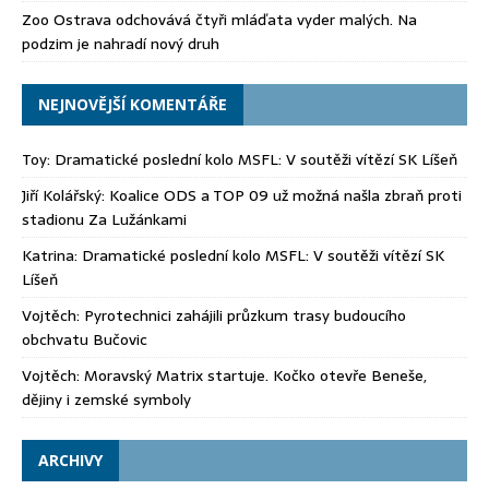
Zoo Ostrava odchovává čtyři mláďata vyder malých. Na
podzim je nahradí nový druh
NEJNOVĚJŠÍ KOMENTÁŘE
Toy
:
Dramatické poslední kolo MSFL: V soutěži vítězí SK Líšeň
Jiří Kolářský
:
Koalice ODS a TOP 09 už možná našla zbraň proti
stadionu Za Lužánkami
Katrina
:
Dramatické poslední kolo MSFL: V soutěži vítězí SK
Líšeň
Vojtěch
:
Pyrotechnici zahájili průzkum trasy budoucího
obchvatu Bučovic
Vojtěch
:
Moravský Matrix startuje. Kočko otevře Beneše,
dějiny i zemské symboly
ARCHIVY