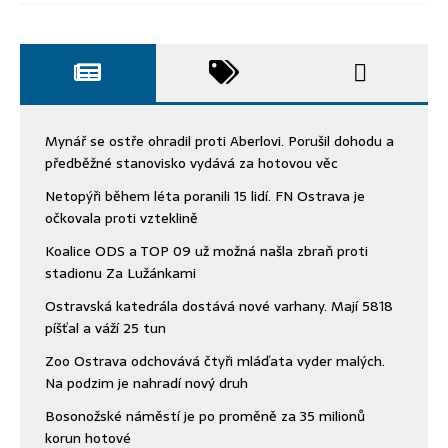
Mynář se ostře ohradil proti Aberlovi. Porušil dohodu a
předběžné stanovisko vydává za hotovou věc
Netopýři během léta poranili 15 lidí. FN Ostrava je
očkovala proti vzteklině
Koalice ODS a TOP 09 už možná našla zbraň proti
stadionu Za Lužánkami
Ostravská katedrála dostává nové varhany. Mají 5818
píšťal a váží 25 tun
Zoo Ostrava odchovává čtyři mláďata vyder malých.
Na podzim je nahradí nový druh
Bosonožské náměstí je po proměně za 35 milionů
korun hotové