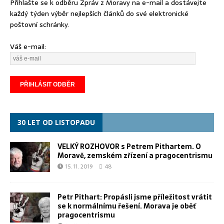
Přihlašte se k odběru Zpráv z Moravy na e-mail a dostávejte
každý týden výběr nejlepších článků do své elektronické
poštovní schránky.
Váš e-mail:
30 LET OD LISTOPADU
VELKÝ ROZHOVOR s Petrem Pithartem. O
Moravě, zemském zřízení a pragocentrismu
15. 11. 2019
48
Petr Pithart: Propásli jsme příležitost vrátit
se k normálnímu řešení. Morava je oběť
pragocentrismu