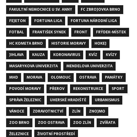
FAKULTNÍ NEMOCNICE U SV. ANNY
FC ZBROJOVKA BRNO
FEJETON
FORTUNA LIGA
FORTUNA NÁRODNÍ LIGA
FOTBAL
FRANTIŠEK SYNEK
FRONT
FRÝDEK-MÍSTEK
HC KOMETA BRNO
HISTORIE MORAVY
HOKEJ
JIHLAVA
KAUZA
KORONAVIRUS
KVÍZ
KVÍZY
MASARYKOVA UNIVERZITA
MENDELOVA UNIVERZITA
MHD
MORAVA
OLOMOUC
OSTRAVA
PAMÁTKY
POVODÍ MORAVY
PŘEROV
REKONSTRUKCE
SPORT
SPRÁVA ŽELEZNIC
UHERSKÉ HRADIŠTĚ
URBANISMUS
VÁNOCE
ZDRAVOTNICTVÍ
ZLÍN
ZNOJMO
ZOO BRNO
ZOO OSTRAVA
ZOO ZLÍN
ZVÍŘATA
ŽELEZNICE
ŽIVOTNÍ PROSTŘEDÍ