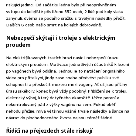
riskující jedinci. Od začátku ledna bylo při neoprávněném
vstupu do kolejiště přistiženo 352 osob, 2 lidé pod koly vlaku
zahynuli, dvěma se podařilo srážku s trvalými následky přežít.
Dalších 8 osob našlo smrt na kolejích dobrovolně.
Nebezpečí skýtají i troleje s elektrickým
proudem
Na elektrifikovaných tratích hrozí navíc i nebezpečí úrazu
elektrickým proudem. Motivace jednotlivých účastníků k lezení
po vagónech bývá odlišná. Jednou je to natáčení originálního
videa pro přítelkyni, jindy zase snaha předvést publiku své
schopnosti a přeskočit mezeru mezi vagony. Ať už jsou příčiny
úrazu jakékoliv, konec bývá vždy podobný. Přiblížení se k troleji,
elektrický výboj, který dotyčného okamžitě těžce poraní a
nekontrolovaný pád z výšky vagónu na zem. Pokud oběť
nehodu přežije, mívá většinou vážné trvalé následky a šance na
návrat do plnohodnotného života nejsou téměř žádné.
Řidiči na přejezdech stále riskují