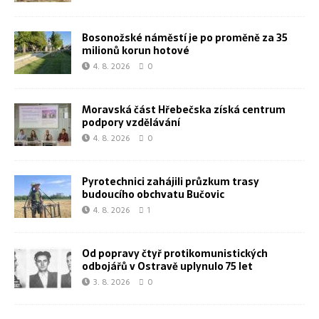
Bosonožské náměstí je po proměně za 35
milionů korun hotové
4. 8. 2026
0
Moravská část Hřebečska získá centrum
podpory vzdělávání
4. 8. 2026
0
Pyrotechnici zahájili průzkum trasy
budoucího obchvatu Bučovic
4. 8. 2026
1
Od popravy čtyř protikomunistických
odbojářů v Ostravě uplynulo 75 let
3. 8. 2026
0