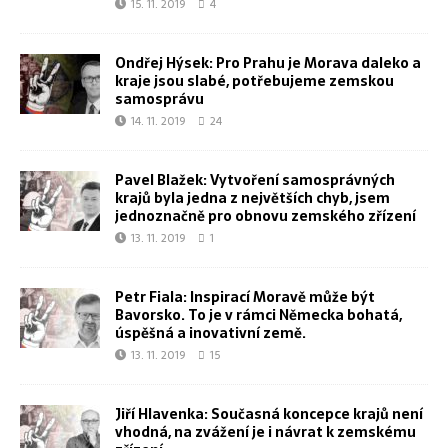
15. 11. 2019
4
Ondřej Hýsek: Pro Prahu je Morava daleko a
kraje jsou slabé, potřebujeme zemskou
samosprávu
14. 11. 2019
24
Pavel Blažek: Vytvoření samosprávných
krajů byla jedna z největších chyb, jsem
jednoznačně pro obnovu zemského zřízení
13. 11. 2019
1
Petr Fiala: Inspirací Moravě může být
Bavorsko. To je v rámci Německa bohatá,
úspěšná a inovativní země.
13. 11. 2019
15
Jiří Hlavenka: Současná koncepce krajů není
vhodná, na zvážení je i návrat k zemskému