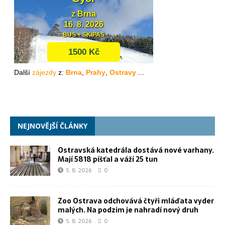
NEJNOVĚJŠÍ ČLÁNKY
Ostravská katedrála dostává nové varhany.
Mají 5818 píšťal a váží 25 tun
5. 8. 2026
0
Zoo Ostrava odchovává čtyři mláďata vyder
malých. Na podzim je nahradí nový druh
5. 8. 2026
0