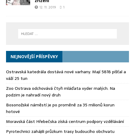
zřízení
12. 11. 2019
1
NEJNOVĚJŠÍ PŘÍSPĚVKY
Ostravská katedrála dostává nové varhany. Mají 5818 píšťal a
váží 25 tun
Zoo Ostrava odchovává čtyři mláďata vyder malých. Na
podzim je nahradí nový druh
Bosonožské náměstí je po proměně za 35 milionů korun
hotové
Moravská část Hřebečska získá centrum podpory vzdělávání
Pyrotechnici zahájili průzkum trasy budoucího obchvatu