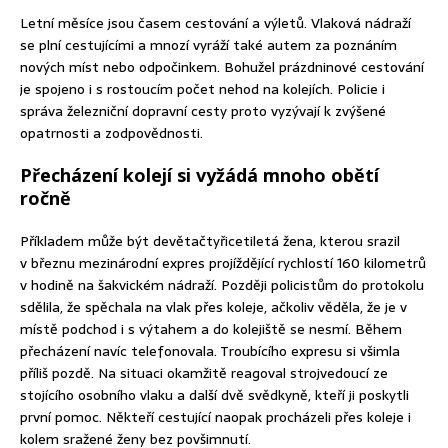
Letní měsíce jsou časem cestování a výletů. Vlaková nádraží
se plní cestujícími a mnozí vyráží také autem za poznáním
nových míst nebo odpočinkem. Bohužel prázdninové cestování
je spojeno i s rostoucím počet nehod na kolejích. Policie i
správa železniční dopravní cesty proto vyzývají k zvýšené
opatrnosti a zodpovědnosti.
Přecházení kolejí si vyžádá mnoho obětí
ročně
Příkladem může být devětačtyřicetiletá žena, kterou srazil
v březnu mezinárodní expres projíždějící rychlostí 160 kilometrů
v hodině na šakvickém nádraží. Později policistům do protokolu
sdělila, že spěchala na vlak přes koleje, ačkoliv věděla, že je v
místě podchod i s výtahem a do kolejiště se nesmí. Během
přecházení navíc telefonovala. Troubícího expresu si všimla
příliš pozdě. Na situaci okamžitě reagoval strojvedoucí ze
stojícího osobního vlaku a další dvě svědkyně, kteří ji poskytli
první pomoc. Někteří cestující naopak procházeli přes koleje i
kolem sražené ženy bez povšimnutí.