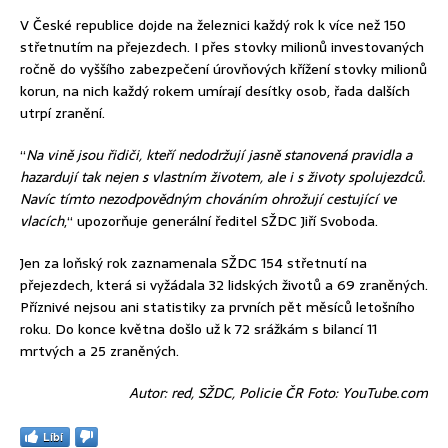
V České republice dojde na železnici každý rok k více než 150
střetnutím na přejezdech. I přes stovky milionů investovaných
ročně do vyššího zabezpečení úrovňových křížení stovky milionů
korun, na nich každý rokem umírají desítky osob, řada dalších
utrpí zranění.
“
Na vině jsou řidiči, kteří nedodržují jasně stanovená pravidla a
hazardují tak nejen s vlastním životem, ale i s životy spolujezdců.
Navíc tímto nezodpovědným chováním ohrožují cestující ve
vlacích
,“ upozorňuje generální ředitel SŽDC Jiří Svoboda.
Jen za loňský rok zaznamenala SŽDC 154 střetnutí na
přejezdech, která si vyžádala 32 lidských životů a 69 zraněných.
Příznivé nejsou ani statistiky za prvních pět měsíců letošního
roku. Do konce května došlo už k 72 srážkám s bilancí 11
mrtvých a 25 zraněných.
Autor: red, SŽDC, Policie ČR Foto: YouTube.com
Líbí