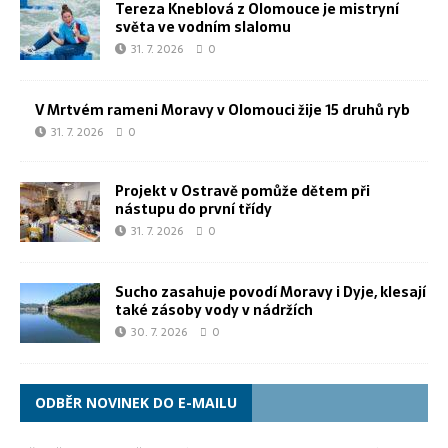
Tereza Kneblová z Olomouce je mistryní
světa ve vodním slalomu
31. 7. 2026
0
V Mrtvém rameni Moravy v Olomouci žije 15 druhů ryb
31. 7. 2026
0
Projekt v Ostravě pomůže dětem při
nástupu do první třídy
31. 7. 2026
0
Sucho zasahuje povodí Moravy i Dyje, klesají
také zásoby vody v nádržích
30. 7. 2026
0
ODBĚR NOVINEK DO E-MAILU