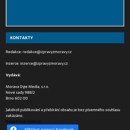
KONTAKTY
Redakce:
redakce@zpravyzmoravy.cz
Inzerce:
inzerce@zpravyzmoravy.cz
Vydává:
Morava Dyje Media, s.r.o.
Nové sady 988/2
Brno 602 00
Jakékoli publikování a přebírání obsahu je bez písemného souhlasu
zakázáno.
Registrovat pomocí
Přihlásit pomocí Facebook