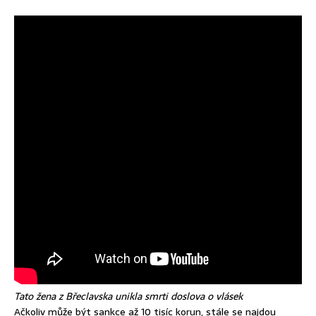
Tato žena z Břeclavska unikla smrti doslova o vlásek
Ačkoliv může být sankce až 10 tisíc korun, stále se najdou