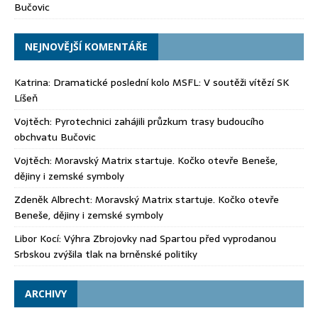
Bučovic
NEJNOVĚJŠÍ KOMENTÁŘE
Katrina
:
Dramatické poslední kolo MSFL: V soutěži vítězí SK
Líšeň
Vojtěch
:
Pyrotechnici zahájili průzkum trasy budoucího
obchvatu Bučovic
Vojtěch
:
Moravský Matrix startuje. Kočko otevře Beneše,
dějiny i zemské symboly
Zdeněk Albrecht
:
Moravský Matrix startuje. Kočko otevře
Beneše, dějiny i zemské symboly
Libor Kocí
:
Výhra Zbrojovky nad Spartou před vyprodanou
Srbskou zvýšila tlak na brněnské politiky
ARCHIVY