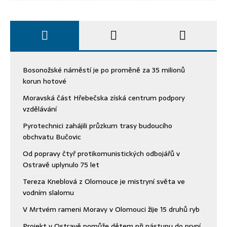
Bosonožské náměstí je po proměně za 35 milionů
korun hotové
Moravská část Hřebečska získá centrum podpory
vzdělávání
Pyrotechnici zahájili průzkum trasy budoucího
obchvatu Bučovic
Od popravy čtyř protikomunistických odbojářů v
Ostravě uplynulo 75 let
Tereza Kneblová z Olomouce je mistryní světa ve
vodním slalomu
V Mrtvém rameni Moravy v Olomouci žije 15 druhů ryb
Projekt v Ostravě pomůže dětem při nástupu do první