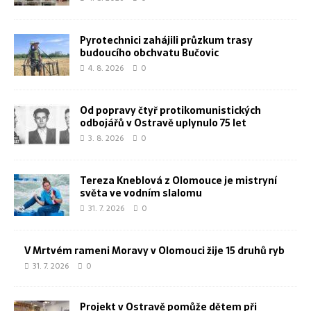
Pyrotechnici zahájili průzkum trasy
budoucího obchvatu Bučovic
4. 8. 2026
0
Od popravy čtyř protikomunistických
odbojářů v Ostravě uplynulo 75 let
3. 8. 2026
0
Tereza Kneblová z Olomouce je mistryní
světa ve vodním slalomu
31. 7. 2026
0
V Mrtvém rameni Moravy v Olomouci žije 15 druhů ryb
31. 7. 2026
0
Projekt v Ostravě pomůže dětem při