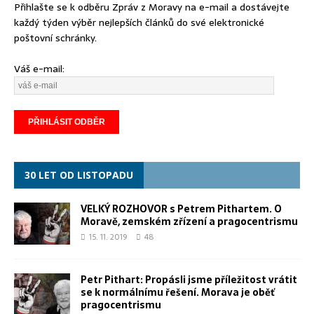
Přihlašte se k odběru Zpráv z Moravy na e-mail a dostávejte
každý týden výběr nejlepších článků do své elektronické
poštovní schránky.
Váš e-mail:
30 LET OD LISTOPADU
VELKÝ ROZHOVOR s Petrem Pithartem. O
Moravě, zemském zřízení a pragocentrismu
15. 11. 2019
48
Petr Pithart: Propásli jsme příležitost vrátit
se k normálnímu řešení. Morava je oběť
pragocentrismu