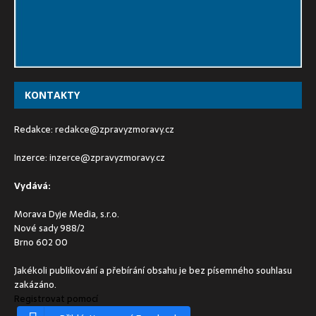
KONTAKTY
Redakce:
redakce@zpravyzmoravy.cz
Inzerce:
inzerce@zpravyzmoravy.cz
Vydává:
Morava Dyje Media, s.r.o.
Nové sady 988/2
Brno 602 00
Jakékoli publikování a přebírání obsahu je bez písemného souhlasu
zakázáno.
Registrovat pomocí