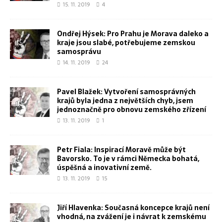
15. 11. 2019
4
Ondřej Hýsek: Pro Prahu je Morava daleko a
kraje jsou slabé, potřebujeme zemskou
samosprávu
14. 11. 2019
24
Pavel Blažek: Vytvoření samosprávných
krajů byla jedna z největších chyb, jsem
jednoznačně pro obnovu zemského zřízení
13. 11. 2019
1
Petr Fiala: Inspirací Moravě může být
Bavorsko. To je v rámci Německa bohatá,
úspěšná a inovativní země.
13. 11. 2019
15
Jiří Hlavenka: Současná koncepce krajů není
vhodná, na zvážení je i návrat k zemskému