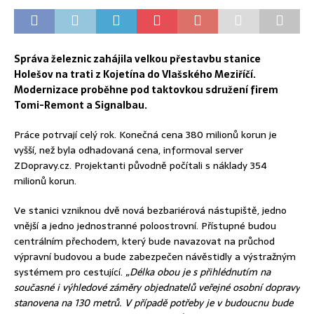
Správa železnic zahájila velkou přestavbu stanice
Holešov na trati z Kojetína do Vlašského Meziříčí.
Modernizace proběhne pod taktovkou sdružení firem
Tomi-Remont a Signalbau.
Práce potrvají celý rok. Konečná cena 380 milionů korun je
vyšší, než byla odhadovaná cena, informoval server
ZDopravy.cz. Projektanti původně počítali s náklady 354
milionů korun.
Ve stanici vzniknou dvě nová bezbariérová nástupiště, jedno
vnější a jedno jednostranné poloostrovní. Přístupné budou
centrálním přechodem, který bude navazovat na průchod
výpravní budovou a bude zabezpečen návěstidly a výstražným
systémem pro cestující.
„Délka obou je s přihlédnutím na
současné i výhledové záměry objednatelů veřejné osobní dopravy
stanovena na 130 metrů. V případě potřeby je v budoucnu bude