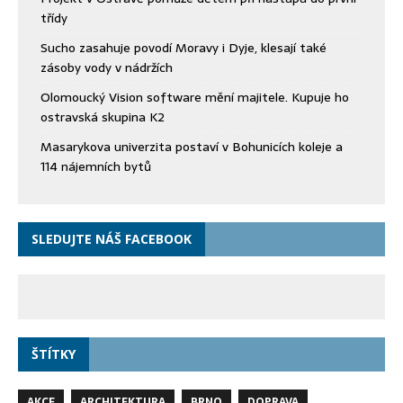
třídy
Sucho zasahuje povodí Moravy i Dyje, klesají také
zásoby vody v nádržích
Olomoucký Vision software mění majitele. Kupuje ho
ostravská skupina K2
Masarykova univerzita postaví v Bohunicích koleje a
114 nájemních bytů
SLEDUJTE NÁŠ FACEBOOK
ŠTÍTKY
AKCE
ARCHITEKTURA
BRNO
DOPRAVA