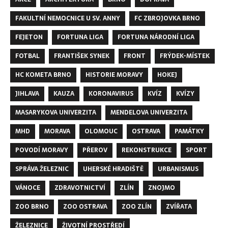
FAKULTNÍ NEMOCNICE U SV. ANNY
FC ZBROJOVKA BRNO
FEJETON
FORTUNA LIGA
FORTUNA NÁRODNÍ LIGA
FOTBAL
FRANTIŠEK SYNEK
FRONT
FRÝDEK-MÍSTEK
HC KOMETA BRNO
HISTORIE MORAVY
HOKEJ
JIHLAVA
KAUZA
KORONAVIRUS
KVÍZ
KVÍZY
MASARYKOVA UNIVERZITA
MENDELOVA UNIVERZITA
MHD
MORAVA
OLOMOUC
OSTRAVA
PAMÁTKY
POVODÍ MORAVY
PŘEROV
REKONSTRUKCE
SPORT
SPRÁVA ŽELEZNIC
UHERSKÉ HRADIŠTĚ
URBANISMUS
VÁNOCE
ZDRAVOTNICTVÍ
ZLÍN
ZNOJMO
ZOO BRNO
ZOO OSTRAVA
ZOO ZLÍN
ZVÍŘATA
ŽELEZNICE
ŽIVOTNÍ PROSTŘEDÍ