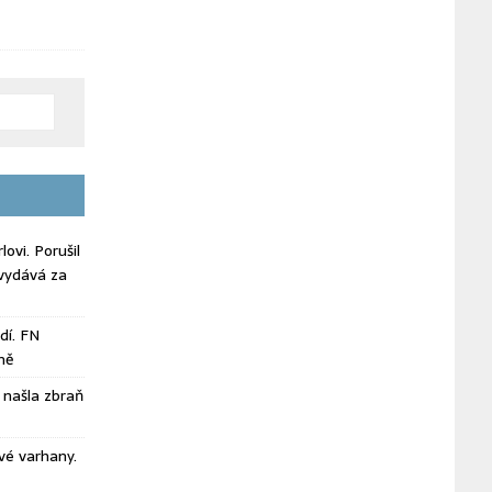
ovi. Porušil
vydává za
dí. FN
ně
našla zbraň
vé varhany.