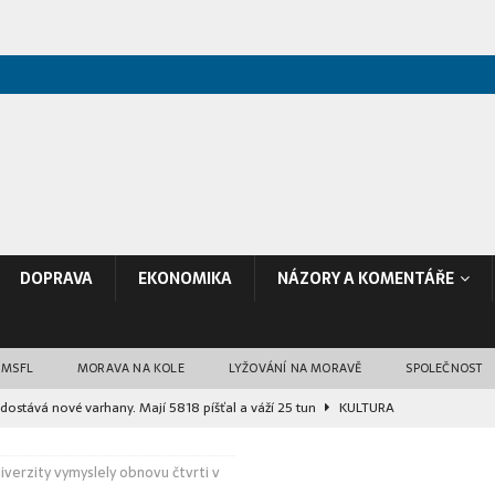
DOPRAVA
EKONOMIKA
NÁZORY A KOMENTÁŘE
 MSFL
MORAVA NA KOLE
LYŽOVÁNÍ NA MORAVĚ
SPOLEČNOST
dostává nové varhany. Mají 5818 píšťal a váží 25 tun
KULTURA
ává čtyři mláďata vyder malých. Na podzim je nahradí nový druh
verzity vymyslely obnovu čtvrti v