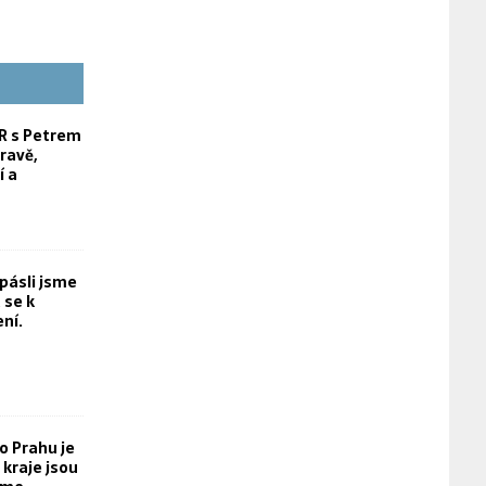
 s Petrem
ravě,
í a
opásli jsme
 se k
ní.
o Prahu je
kraje jsou