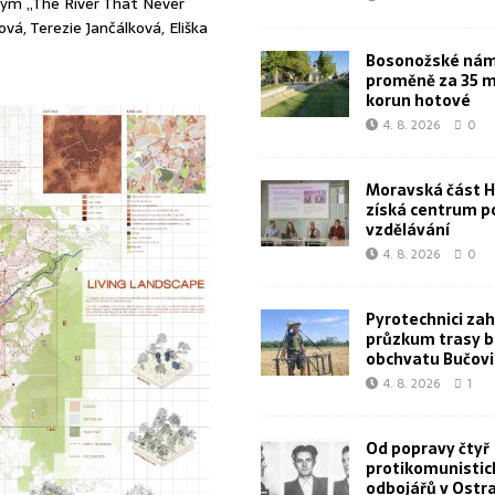
ým „The River That Never
á, Terezie Jančálková, Eliška
Bosonožské námě
proměně za 35 m
korun hotové
4. 8. 2026
0
Moravská část 
získá centrum p
vzdělávání
4. 8. 2026
0
Pyrotechnici zahá
průzkum trasy 
obchvatu Bučovi
4. 8. 2026
1
Od popravy čtyř
protikomunistic
odbojářů v Ostr