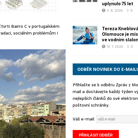
uplynulo 75 let
3. 8. 2026
0
tvrti Bairro C v portugalském
Tereza Kneblová
adaci, sociálním problémům i
Olomouce je mis
ve vodním slal
31. 7. 2026
0
ODBĚR NOVINEK DO E-MAIL
Přihlašte se k odběru Zpráv z M
mail a dostávejte každý týden v
nejlepších článků do své elektron
poštovní schránky.
Váš e-mail: