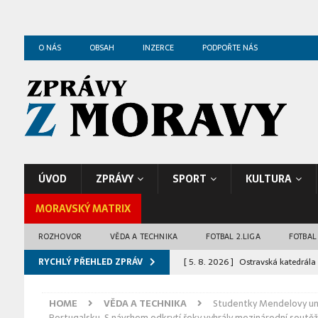
O NÁS
OBSAH
INZERCE
PODPOŘTE NÁS
ÚVOD
ZPRÁVY
SPORT
KULTURA
MORAVSKÝ MATRIX
ROZHOVOR
VĚDA A TECHNIKA
FOTBAL 2.LIGA
FOTBAL
RYCHLÝ PŘEHLED ZPRÁV
[ 5. 8. 2026 ]
Ostravská katedrála 
[ 5. 8. 2026 ]
Zoo Ostrava odchov
HOME
VĚDA A TECHNIKA
Studentky Mendelovy uni
ZPRÁVY Z OSTRAVY
Portugalsku. S návrhem odkrytí řeky vyhrály mezinárodní soutěž