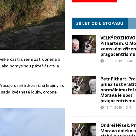
30 LET OD LISTOPADU
VELKÝ ROZHOVOR
Pithartem. O Mo
zemském zřízen
pragocentrismu
velké části území zatrubněná a
15. 11. 2019
48
 jako pomyslnou páteř čtvrti a
Petr Pithart: Pr
příležitost vrátit
racuje s měřítkem širší krajiny i s
normálnímu řeše
 sady, květnaté louky, drobné
Morava je oběť
pragocentrismu
15. 11. 2019
4
Ondřej Hýsek: Pr
Morava daleko a 