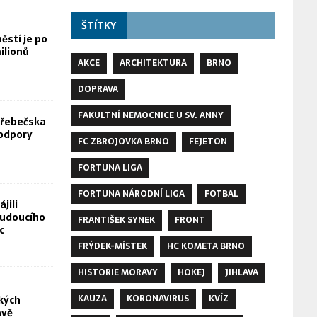
ŠTÍTKY
stí je po
ilionů
AKCE
ARCHITEKTURA
BRNO
DOPRAVA
FAKULTNÍ NEMOCNICE U SV. ANNY
Hřebečska
odpory
FC ZBROJOVKA BRNO
FEJETON
FORTUNA LIGA
FORTUNA NÁRODNÍ LIGA
FOTBAL
jili
budoucího
FRANTIŠEK SYNEK
FRONT
c
FRÝDEK-MÍSTEK
HC KOMETA BRNO
HISTORIE MORAVY
HOKEJ
JIHLAVA
KAUZA
KORONAVIRUS
KVÍZ
kých
avě