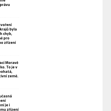
eme
právu
tvoření
rajů byla
h chyb,
ě pro
o zřízení
rací Moravě
o. To je v
bohatá,
tivní země.
oučasná
není
í je i
mu zřízení