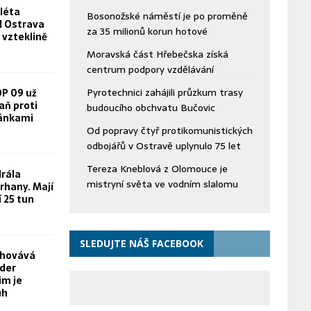
léta
Bosonožské náměstí je po proměně
FN Ostrava
za 35 milionů korun hotové
 vzteklině
Moravská část Hřebečska získá
centrum podpory vzdělávání
Pyrotechnici zahájili průzkum trasy
OP 09 už
aň proti
budoucího obchvatu Bučovic
žánkami
Od popravy čtyř protikomunistických
odbojářů v Ostravě uplynulo 75 let
Tereza Kneblová z Olomouce je
rála
mistryní světa ve vodním slalomu
rhany. Mají
í 25 tun
SLEDUJTE NÁŠ FACEBOOK
chovává
yder
im je
uh