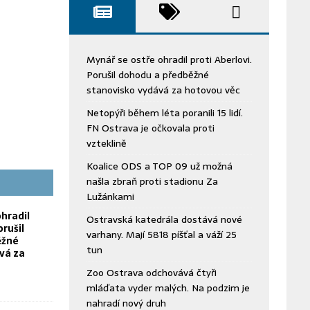
Mynář se ostře ohradil proti Aberlovi.
Porušil dohodu a předběžné
stanovisko vydává za hotovou věc
Netopýři během léta poranili 15 lidí.
FN Ostrava je očkovala proti
vzteklině
Koalice ODS a TOP 09 už možná
našla zbraň proti stadionu Za
Lužánkami
hradil
Ostravská katedrála dostává nové
orušil
varhany. Mají 5818 píšťal a váží 25
ěžné
tun
vá za
Zoo Ostrava odchovává čtyři
mláďata vyder malých. Na podzim je
nahradí nový druh