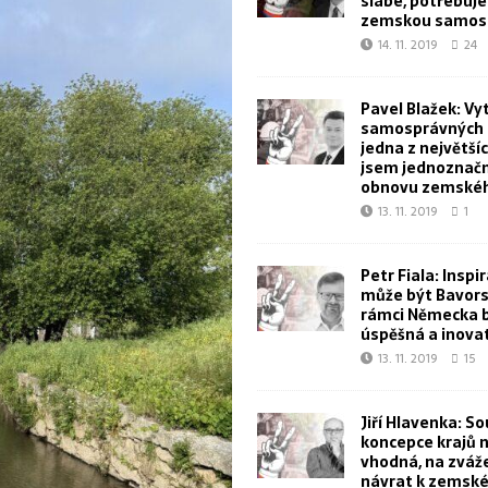
slabé, potřebuj
zemskou samos
14. 11. 2019
24
Pavel Blažek: Vy
samosprávných k
jedna z největšíc
jsem jednoznačn
obnovu zemskéh
13. 11. 2019
1
Petr Fiala: Inspi
může být Bavorsk
rámci Německa 
úspěšná a inova
13. 11. 2019
15
Jiří Hlavenka: S
koncepce krajů 
vhodná, na zvážen
návrat k zemské