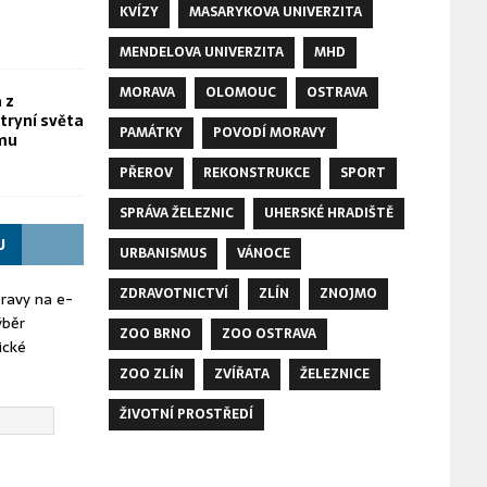
KVÍZY
MASARYKOVA UNIVERZITA
MENDELOVA UNIVERZITA
MHD
MORAVA
OLOMOUC
OSTRAVA
 z
tryní světa
PAMÁTKY
POVODÍ MORAVY
omu
PŘEROV
REKONSTRUKCE
SPORT
SPRÁVA ŽELEZNIC
UHERSKÉ HRADIŠTĚ
U
URBANISMUS
VÁNOCE
ZDRAVOTNICTVÍ
ZLÍN
ZNOJMO
oravy na e-
ýběr
ZOO BRNO
ZOO OSTRAVA
ické
ZOO ZLÍN
ZVÍŘATA
ŽELEZNICE
ŽIVOTNÍ PROSTŘEDÍ