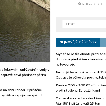
12. 11. 2019
1
NEJNOVĚJŠÍ PŘÍSPĚVKY
Mynář se ostře ohradil proti Aberl
dohodu a předběžné stanovisko 
hotovou věc
s efektivním zadržováním vody v
Netopýři během léta poranili 15 li
V dopravě dává přednost pěším,
Ostrava je očkovala proti vztekli
Koalice ODS a TOP 09 už možná 
á na říční koridor. Opuštěné
proti stadionu Za Lužánkami
využití a zapojují se zpět do
Ostravská katedrála dostává no
Mají 5818 píšťal a váží 25 tun