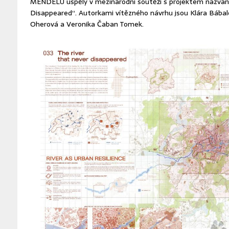
MENDELU uspěly v mezinárodní soutěži s projektem nazvan
Disappeared“. Autorkami vítězného návrhu jsou Klára Bábalov
Oherová a Veronika Čaban Tomek.