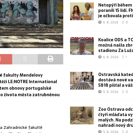
Netopýři během 
poranili 15 lidí. 
je očkovala proti
6. 8. 2026
0
Koalice ODS a T
možná našla zbr
stadionu Za Lu
6. 8. 2026
1
Ostravská kated
ké fakulty Mendelovy
dostává nové va
utěži LE:NOTRE International
5818 píšťal a váž
ktem obnovy portugalské
5. 8. 2026
0
 do života města zatrubněnou
Zoo Ostrava od
čtyři mláďata v
malých. Na podz
nahradí nový dr
na Zahradnické fakultě
5. 8. 2026
0