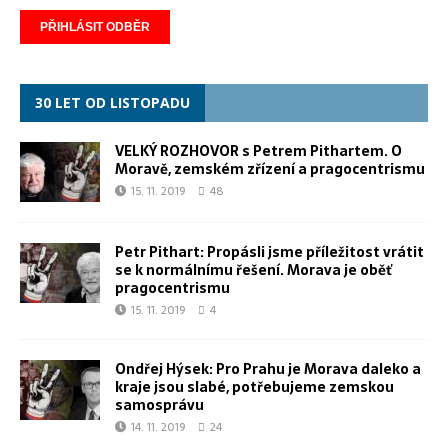
30 LET OD LISTOPADU
VELKÝ ROZHOVOR s Petrem Pithartem. O
Moravě, zemském zřízení a pragocentrismu
15. 11. 2019
48
Petr Pithart: Propásli jsme příležitost vrátit
se k normálnímu řešení. Morava je oběť
pragocentrismu
15. 11. 2019
4
Ondřej Hýsek: Pro Prahu je Morava daleko a
kraje jsou slabé, potřebujeme zemskou
samosprávu
14. 11. 2019
24