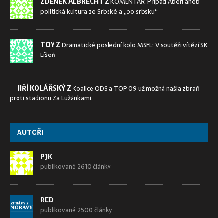
ZDENĚK ALBRECHT Z
KOMENTÁŘ: Případ Aberl aneb
politická kultura ze Srbské a „po srbsku“
TOY Z
Dramatické poslední kolo MSFL: V soutěži vítězí SK
Líšeň
JIŘÍ KOLÁŘSKÝ Z
Koalice ODS a TOP 09 už možná našla zbraň
proti stadionu Za Lužánkami
AUTOŘI
PJK
publikované 2610 články
RED
publikované 2500 články