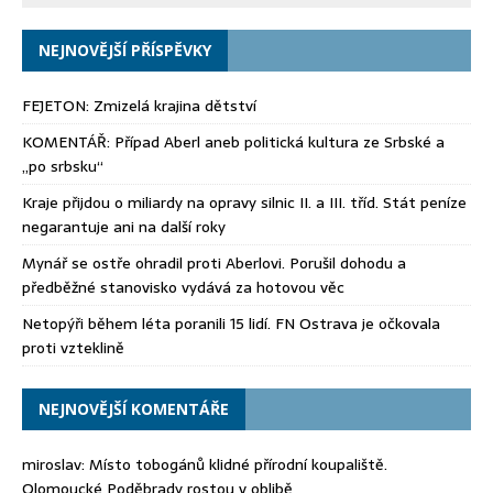
NEJNOVĚJŠÍ PŘÍSPĚVKY
FEJETON: Zmizelá krajina dětství
KOMENTÁŘ: Případ Aberl aneb politická kultura ze Srbské a
„po srbsku“
Kraje přijdou o miliardy na opravy silnic II. a III. tříd. Stát peníze
negarantuje ani na další roky
Mynář se ostře ohradil proti Aberlovi. Porušil dohodu a
předběžné stanovisko vydává za hotovou věc
Netopýři během léta poranili 15 lidí. FN Ostrava je očkovala
proti vzteklině
NEJNOVĚJŠÍ KOMENTÁŘE
miroslav
:
Místo tobogánů klidné přírodní koupaliště.
Olomoucké Poděbrady rostou v oblibě