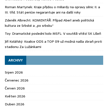
Roman Martynek
:
Kraje přijdou o miliardy na opravy silnic II. a
III. tříd. Stát peníze negarantuje ani na další roky
Zdeněk Albrecht
:
KOMENTÁŘ: Případ Aberl aneb politická
kultura ze Srbské a „po srbsku“
Toy
:
Dramatické poslední kolo MSFL: V soutěži vítězí SK Líšeň
Jiří Kolářský
:
Koalice ODS a TOP 09 už možná našla zbraň proti
stadionu Za Lužánkami
ARCHIVY
Srpen 2026
Červenec 2026
Červen 2026
Květen 2026
Duben 2026