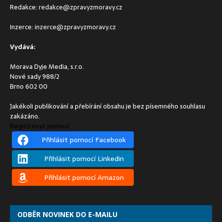
Redakce:
redakce@zpravyzmoravy.cz
Inzerce:
inzerce@zpravyzmoravy.cz
Vydává:
Morava Dyje Media, s.r.o.
Nové sady 988/2
Brno 602 00
Jakékoli publikování a přebírání obsahu je bez písemného souhlasu
zakázáno.
Registrovat pomocí
Přihlásit pomocí Facebook
Přihlásit pomocí Linkedin
Přihlásit pomocí Amazon
ODBĚR NOVINEK DO E-MAILU