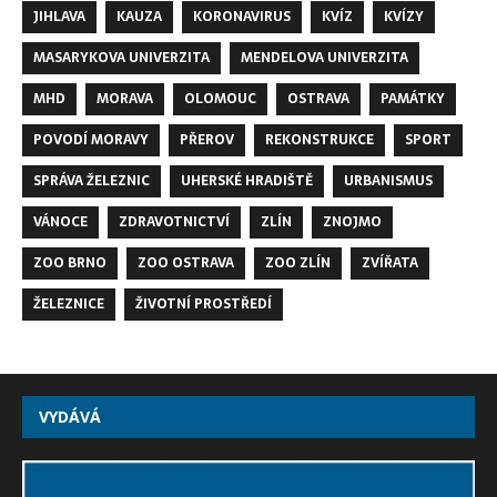
JIHLAVA
KAUZA
KORONAVIRUS
KVÍZ
KVÍZY
MASARYKOVA UNIVERZITA
MENDELOVA UNIVERZITA
MHD
MORAVA
OLOMOUC
OSTRAVA
PAMÁTKY
POVODÍ MORAVY
PŘEROV
REKONSTRUKCE
SPORT
SPRÁVA ŽELEZNIC
UHERSKÉ HRADIŠTĚ
URBANISMUS
VÁNOCE
ZDRAVOTNICTVÍ
ZLÍN
ZNOJMO
ZOO BRNO
ZOO OSTRAVA
ZOO ZLÍN
ZVÍŘATA
ŽELEZNICE
ŽIVOTNÍ PROSTŘEDÍ
VYDÁVÁ