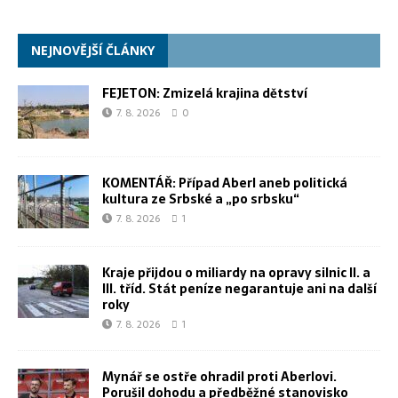
NEJNOVĚJŠÍ ČLÁNKY
FEJETON: Zmizelá krajina dětství
7. 8. 2026
0
KOMENTÁŘ: Případ Aberl aneb politická
kultura ze Srbské a „po srbsku“
7. 8. 2026
1
Kraje přijdou o miliardy na opravy silnic II. a
III. tříd. Stát peníze negarantuje ani na další
roky
7. 8. 2026
1
Mynář se ostře ohradil proti Aberlovi.
Porušil dohodu a předběžné stanovisko