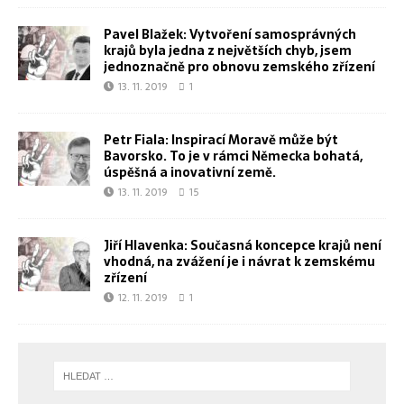
Pavel Blažek: Vytvoření samosprávných
krajů byla jedna z největších chyb, jsem
jednoznačně pro obnovu zemského zřízení
13. 11. 2019
1
Petr Fiala: Inspirací Moravě může být
Bavorsko. To je v rámci Německa bohatá,
úspěšná a inovativní země.
13. 11. 2019
15
Jiří Hlavenka: Současná koncepce krajů není
vhodná, na zvážení je i návrat k zemskému
zřízení
12. 11. 2019
1