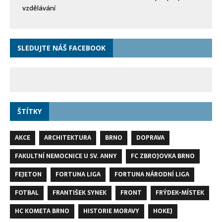
vzdělávání
SLEDUJTE NÁŠ FACEBOOK
ŠTÍTKY
AKCE
ARCHITEKTURA
BRNO
DOPRAVA
FAKULTNÍ NEMOCNICE U SV. ANNY
FC ZBROJOVKA BRNO
FEJETON
FORTUNA LIGA
FORTUNA NÁRODNÍ LIGA
FOTBAL
FRANTIŠEK SYNEK
FRONT
FRÝDEK-MÍSTEK
HC KOMETA BRNO
HISTORIE MORAVY
HOKEJ