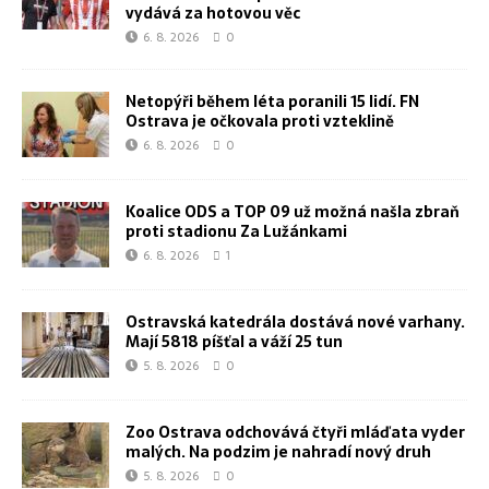
vydává za hotovou věc
6. 8. 2026
0
Netopýři během léta poranili 15 lidí. FN
Ostrava je očkovala proti vzteklině
6. 8. 2026
0
Koalice ODS a TOP 09 už možná našla zbraň
proti stadionu Za Lužánkami
6. 8. 2026
1
Ostravská katedrála dostává nové varhany.
Mají 5818 píšťal a váží 25 tun
5. 8. 2026
0
Zoo Ostrava odchovává čtyři mláďata vyder
malých. Na podzim je nahradí nový druh
5. 8. 2026
0