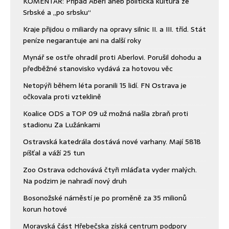
KOMENTÁŘ: Případ Aberl aneb politická kultura ze
Srbské a „po srbsku“
Kraje přijdou o miliardy na opravy silnic II. a III. tříd. Stát
peníze negarantuje ani na další roky
Mynář se ostře ohradil proti Aberlovi. Porušil dohodu a
předběžné stanovisko vydává za hotovou věc
Netopýři během léta poranili 15 lidí. FN Ostrava je
očkovala proti vzteklině
Koalice ODS a TOP 09 už možná našla zbraň proti
stadionu Za Lužánkami
Ostravská katedrála dostává nové varhany. Mají 5818
píšťal a váží 25 tun
Zoo Ostrava odchovává čtyři mláďata vyder malých.
Na podzim je nahradí nový druh
Bosonožské náměstí je po proměně za 35 milionů
korun hotové
Moravská část Hřebečska získá centrum podpory