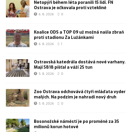
Netopýři během léta poranili 15 lidí. FN
Ostrava je očkovala proti vzteklině
6. 8. 2026
0
Koalice ODS a TOP 09 už možná našla zbraň
proti stadionu Za Lužánkami
6. 8. 2026
1
Ostravská katedrála dostává nové varhany.
Mají 5818 píšťal a váží 25 tun
5. 8. 2026
0
Zoo Ostrava odchovává čtyři mláďata vyder
malých. Na podzim je nahradí nový druh
5. 8. 2026
0
Bosonožské náměstí je po proměně za 35
milionů korun hotové