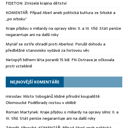
FEJETON: Zmizelá krajina dětství
KOMENTÁŘ: Případ Aberl aneb politická kultura ze Srbské a
„po srbsku“
Kraje přijdou o miliardy na opravy silnic II. a III. tříd. Stát peníze
negarantuje ani na další roky
Mynář se ostře ohradil proti Aberlovi. Porušil dohodu a
předběžné stanovisko vydává za hotovou věc
Netopýři během léta poranili 15 lidí. FN Ostrava je očkovala
proti vzteklině
NEJNOVĚJŠÍ KOMENTÁŘE
miroslav
:
Místo tobogánů klidné přírodní koupaliště.
Olomoucké Poděbrady rostou v oblibě
Roman Martynek
:
Kraje přijdou o miliardy na opravy silnic II. a
III. tříd. Stát peníze negarantuje ani na další roky
Zdeněk Albrecht
:
KOMENTÁŘ: Případ Aberl aneb politická