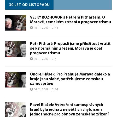
30 LET OD LISTOPADU
VELKÝ ROZHOVOR s Petrem Pithartem. O
Moravě, zemském zřízení a pragocentrismu
15. 11. 2019
48
Petr Pithart: Propásli jsme příležitost vrátit
se k normálnímu řešení. Morava je oběť
pragocentrismu
15. 11. 2019
4
Ondřej Hýsek: Pro Prahu je Morava daleko a
kraje jsou slabé, potřebujeme zemskou
samosprávu
14. 11. 2019
24
Pavel Blažek: Vytvoření samosprávných
krajů byla jedna z největších chyb, jsem
jednoznačně pro obnovu zemského zřízení