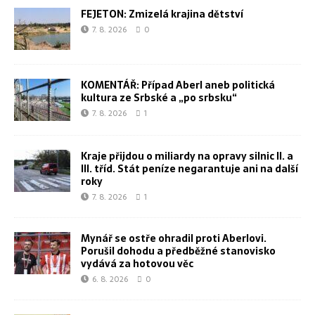
FEJETON: Zmizelá krajina dětství
7. 8. 2026
0
KOMENTÁŘ: Případ Aberl aneb politická
kultura ze Srbské a „po srbsku“
7. 8. 2026
1
Kraje přijdou o miliardy na opravy silnic II. a
III. tříd. Stát peníze negarantuje ani na další
roky
7. 8. 2026
1
Mynář se ostře ohradil proti Aberlovi.
Porušil dohodu a předběžné stanovisko
vydává za hotovou věc
6. 8. 2026
0