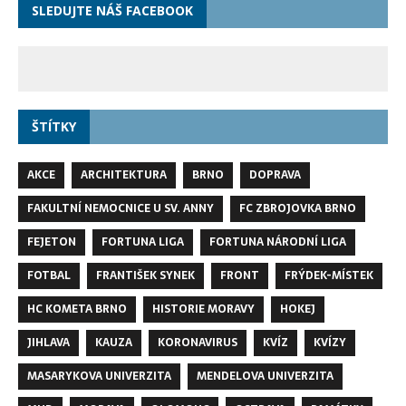
SLEDUJTE NÁŠ FACEBOOK
ŠTÍTKY
AKCE
ARCHITEKTURA
BRNO
DOPRAVA
FAKULTNÍ NEMOCNICE U SV. ANNY
FC ZBROJOVKA BRNO
FEJETON
FORTUNA LIGA
FORTUNA NÁRODNÍ LIGA
FOTBAL
FRANTIŠEK SYNEK
FRONT
FRÝDEK-MÍSTEK
HC KOMETA BRNO
HISTORIE MORAVY
HOKEJ
JIHLAVA
KAUZA
KORONAVIRUS
KVÍZ
KVÍZY
MASARYKOVA UNIVERZITA
MENDELOVA UNIVERZITA