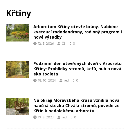
Křtiny
Arboretum Křtiny otevře brány. Nabídne
kvetoucí rododendrony, rodinný program i
nové výsadby
12. 5. 2026
ČŠ
0
Podzimní den otevřených dveří v Arboretu
Křtiny: Prohlídky stromů, keřů, hub a nová
eko toaleta
18. 10. 2024
red
0
Na okraji Moravského krasu vznikla nová
naučná stezka Chvála stromů, povede ze
Křtin k nedalekému arboretu
19. 8. 2023
red
0