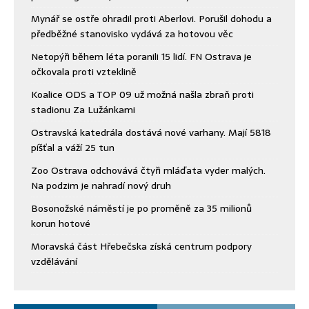
Mynář se ostře ohradil proti Aberlovi. Porušil dohodu a
předběžné stanovisko vydává za hotovou věc
Netopýři během léta poranili 15 lidí. FN Ostrava je
očkovala proti vzteklině
Koalice ODS a TOP 09 už možná našla zbraň proti
stadionu Za Lužánkami
Ostravská katedrála dostává nové varhany. Mají 5818
píšťal a váží 25 tun
Zoo Ostrava odchovává čtyři mláďata vyder malých.
Na podzim je nahradí nový druh
Bosonožské náměstí je po proměně za 35 milionů
korun hotové
Moravská část Hřebečska získá centrum podpory
vzdělávání