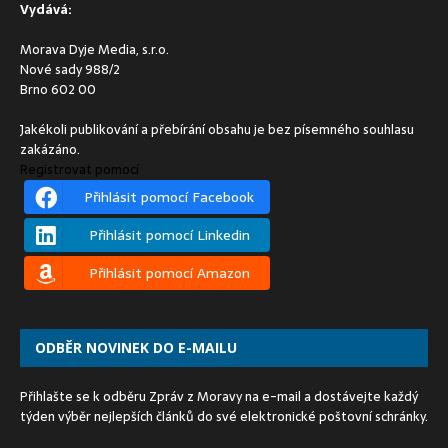
Vydává:
Morava Dyje Media, s.r.o.
Nové sady 988/2
Brno 602 00
Jakékoli publikování a přebírání obsahu je bez písemného souhlasu
zakázáno.
Registrovat pomocí
Přihlásit pomocí Facebook
Přihlásit pomocí Linkedin
Přihlásit pomocí Amazon
ODBĚR NOVINEK DO E-MAILU
Přihlašte se k odběru Zpráv z Moravy na e-mail a dostávejte každý
týden výběr nejlepších článků do své elektronické poštovní schránky.