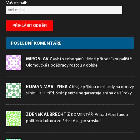
Váš e-mail:
POSLEDNÍ KOMENTÁŘE
MIROSLAV Z
Místo tobogánů klidné přírodní koupaliště.
Olomoucké Poděbrady rostou v oblibě
ROMAN MARTYNEK Z
Kraje přijdou o miliardy na opravy
silnic II. a III. tříd. Stát peníze negarantuje ani na další roky
ZDENĚK ALBRECHT Z
KOMENTÁŘ: Případ Aberl aneb
politická kultura ze Srbské a „po srbsku“