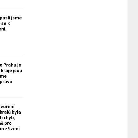
opásli jsme
 se k
ní.
o Prahu je
kraje jsou
eme
právu
tvoření
rajů byla
h chyb,
ě pro
o zřízení