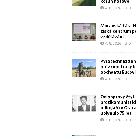
korun hotové
4. 8. 2026
0
Moravská část 
získá centrum p
vzdělávání
4. 8. 2026
0
Pyrotechnici zahá
průzkum trasy 
obchvatu Bučovi
4. 8. 2026
1
Od popravy čtyř
protikomunistic
odbojářů v Ostr
uplynulo 75 let
3. 8. 2026
0