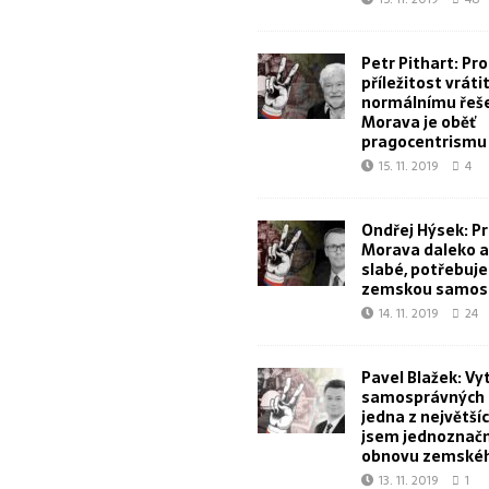
Petr Pithart: Pr
příležitost vrátit
normálnímu řeše
Morava je oběť
pragocentrismu
15. 11. 2019
4
Ondřej Hýsek: Pr
Morava daleko a 
slabé, potřebuj
zemskou samos
14. 11. 2019
24
Pavel Blažek: Vy
samosprávných k
jedna z největšíc
jsem jednoznačn
obnovu zemskéh
13. 11. 2019
1