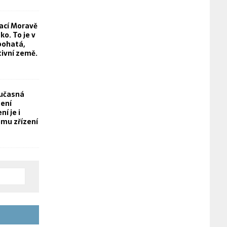
rací Moravě
o. To je v
bohatá,
tivní země.
oučasná
není
í je i
mu zřízení