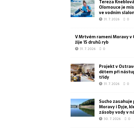
Tereza Kneblová
Olomouce je mis
ve vodním slal
31. 7. 2026
0
V Mrtvém rameni Moravy v 
žije 15 druhů ryb
31. 7. 2026
0
Projekt v Ostra
dětem při nástu
třídy
31. 7. 2026
0
Sucho zasahuje 
Moravy i Dyje, kl
zásoby vody v n
30. 7. 2026
0