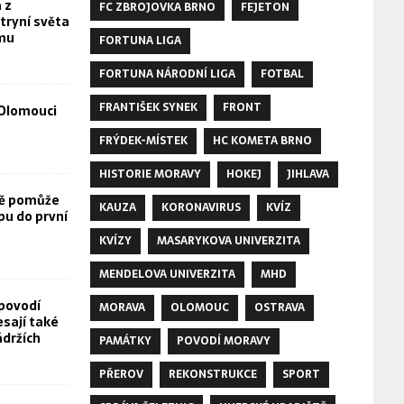
 z
FC ZBROJOVKA BRNO
FEJETON
tryní světa
omu
FORTUNA LIGA
FORTUNA NÁRODNÍ LIGA
FOTBAL
FRANTIŠEK SYNEK
FRONT
Olomouci
FRÝDEK-MÍSTEK
HC KOMETA BRNO
HISTORIE MORAVY
HOKEJ
JIHLAVA
vě pomůže
KAUZA
KORONAVIRUS
KVÍZ
pu do první
KVÍZY
MASARYKOVA UNIVERZITA
MENDELOVA UNIVERZITA
MHD
povodí
MORAVA
OLOMOUC
OSTRAVA
esají také
ádržích
PAMÁTKY
POVODÍ MORAVY
PŘEROV
REKONSTRUKCE
SPORT