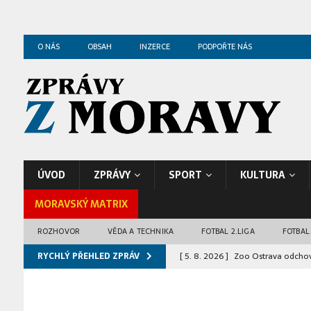
O NÁS
OBSAH
INZERCE
PODPOŘTE NÁS
ÚVOD
ZPRÁVY
SPORT
KULTURA
MORAVSKÝ MATRIX
ROZHOVOR
VĚDA A TECHNIKA
FOTBAL 2.LIGA
FOTBAL
RYCHLÝ PŘEHLED ZPRÁV
[ 5. 8. 2026 ]
Zoo Ostrava odchov
ZPRÁVY Z OSTRAVY
[ 4. 8. 2026 ]
Bosonožské náměstí