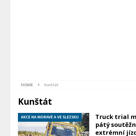
[ 4. 8. 2026 ]
Moravská část Hřeb
[ 4. 8. 2026 ]
Pyrotechnici zaháji
[ 5. 8. 2026 ]
Ostravská katedrála 
HOME
Kunštát
Kunštát
Truck trial m
AKCE NA MORAVĚ A VE SLEZSKU
pátý soutěžn
extrémní jíz