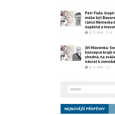
Petr Fiala: Inspi
může být Bavorsk
rámci Německa 
úspěšná a inova
13. 11. 2019
15
Jiří Hlavenka: S
koncepce krajů 
vhodná, na zvážen
návrat k zemské
12. 11. 2019
1
NEJNOVĚJŠÍ PŘÍSPĚVKY