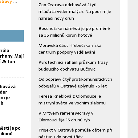
Zoo Ostrava odchovává čtyři
mláďata vyder malých. Na podzim je
nahradí nový druh
Bosonožské náměstí je po proměně
za 35 milionů korun hotové
Moravská část Hřebečska získá
rála
centrum podpory vzdělávání
rhany. Mají
í 25 tun
Pyrotechnici zahájili průzkum trasy
budoucího obchvatu Bučovic
Od popravy čtyř protikomunistických
odbojářů v Ostravě uplynulo 75 let
chovává
yder
Tereza Kneblová z Olomouce je
im je
mistryní světa ve vodním slalomu
uh
V Mrtvém rameni Moravy v
Olomouci žije 15 druhů ryb
stí je po
Projekt v Ostravě pomůže dětem při
ilionů
nástupu do první třídy