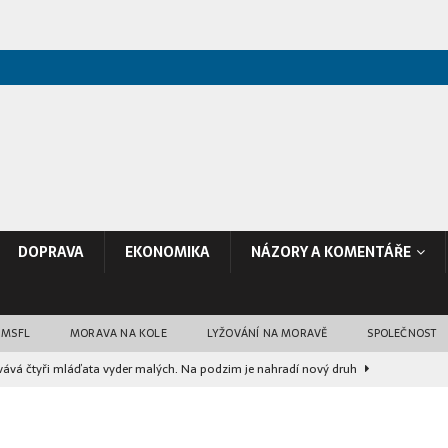
DOPRAVA
EKONOMIKA
NÁZORY A KOMENTÁŘE
 MSFL
MORAVA NA KOLE
LYŽOVÁNÍ NA MORAVĚ
SPOLEČNOST
ává čtyři mláďata vyder malých. Na podzim je nahradí nový druh
 je po proměně za 35 milionů korun hotové
ZPRÁVY Z BRNA