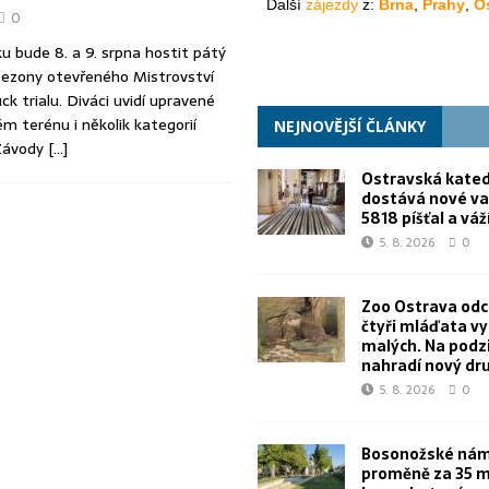
0
 bude 8. a 9. srpna hostit pátý
 sezony otevřeného Mistrovství
ck trialu. Diváci uvidí upravené
ém terénu i několik kategorií
NEJNOVĚJŠÍ ČLÁNKY
 Závody
[…]
Ostravská kated
dostává nové va
5818 píšťal a váž
5. 8. 2026
0
Zoo Ostrava od
čtyři mláďata v
malých. Na podz
nahradí nový dr
5. 8. 2026
0
Bosonožské námě
proměně za 35 m