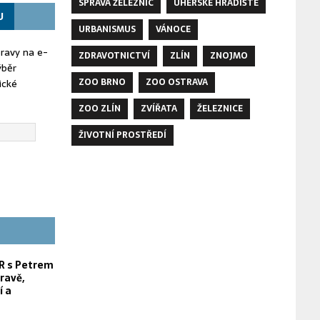
SPRÁVA ŽELEZNIC
UHERSKÉ HRADIŠTĚ
U
URBANISMUS
VÁNOCE
oravy na e-
ZDRAVOTNICTVÍ
ZLÍN
ZNOJMO
ýběr
ZOO BRNO
ZOO OSTRAVA
ické
ZOO ZLÍN
ZVÍŘATA
ŽELEZNICE
ŽIVOTNÍ PROSTŘEDÍ
 s Petrem
ravě,
í a