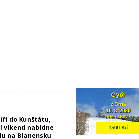
ečska získá centrum podpory vzdělávání
Z MĚST A OBCÍ
li průzkum trasy budoucího obchvatu Bučovic
DOPRAVA
dostává nové varhany. Mají 5818 píšťal a váží 25 tun
KULTURA
íří do Kunštátu,
í víkend nabídne
du na Blanensku