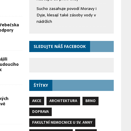
Sucho zasahuje povodí Moravy i
Dyje, klesají také zásoby vody v
nádržích
Hřebečska
odpory
SLEDUJTE NÁŠ FACEBOOK
jili
budoucího
c
ŠTÍTKY
kých
AKCE
ARCHITEKTURA
BRNO
avě
DOPRAVA
FAKULTNÍ NEMOCNICE U SV. ANNY