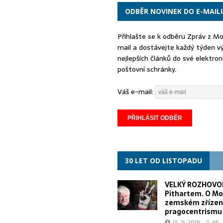
ODBĚR NOVINEK DO E-MAIL
Přihlašte se k odběru Zpráv z M
mail a dostávejte každý týden v
nejlepších článků do své elektron
poštovní schránky.
Váš e-mail:
30 LET OD LISTOPADU
VELKÝ ROZHOVOR
Pithartem. O Mo
zemském zřízen
pragocentrismu
15. 11. 2019
48