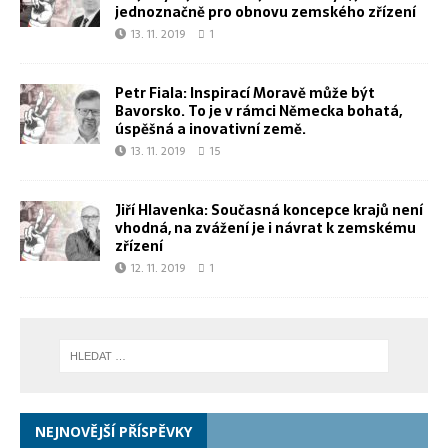
jednoznačně pro obnovu zemského zřízení
13. 11. 2019
1
Petr Fiala: Inspirací Moravě může být
Bavorsko. To je v rámci Německa bohatá,
úspěšná a inovativní země.
13. 11. 2019
15
Jiří Hlavenka: Současná koncepce krajů není
vhodná, na zvážení je i návrat k zemskému
zřízení
12. 11. 2019
1
NEJNOVĚJŠÍ PŘÍSPĚVKY