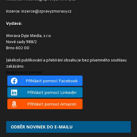
Inzerce:
inzerce@zpravyzmoravy.cz
Vydává:
Morava Dyje Media, s.r.o.
Nové sady 988/2
Brno 602 00
Jakékoli publikování a přebírání obsahu je bez písemného souhlasu
zakázáno.
Registrovat pomocí
Přihlásit pomocí Facebook
Přihlásit pomocí Linkedin
Přihlásit pomocí Amazon
ODBĚR NOVINEK DO E-MAILU