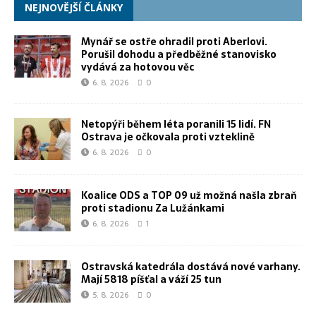
NEJNOVĚJŠÍ ČLÁNKY
Mynář se ostře ohradil proti Aberlovi.
Porušil dohodu a předběžné stanovisko
vydává za hotovou věc
6. 8. 2026
0
Netopýři během léta poranili 15 lidí. FN
Ostrava je očkovala proti vzteklině
6. 8. 2026
0
Koalice ODS a TOP 09 už možná našla zbraň
proti stadionu Za Lužánkami
6. 8. 2026
1
Ostravská katedrála dostává nové varhany.
Mají 5818 píšťal a váží 25 tun
5. 8. 2026
0