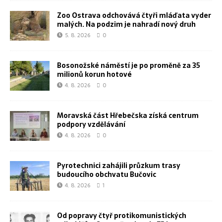
Zoo Ostrava odchovává čtyři mláďata vyder
malých. Na podzim je nahradí nový druh
5. 8. 2026
0
Bosonožské náměstí je po proměně za 35
milionů korun hotové
4. 8. 2026
0
Moravská část Hřebečska získá centrum
podpory vzdělávání
4. 8. 2026
0
Pyrotechnici zahájili průzkum trasy
budoucího obchvatu Bučovic
4. 8. 2026
1
Od popravy čtyř protikomunistických