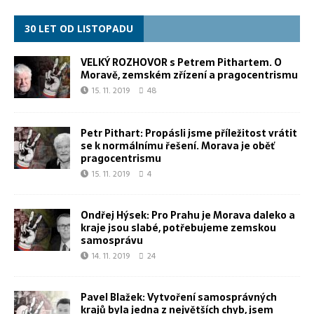
30 LET OD LISTOPADU
VELKÝ ROZHOVOR s Petrem Pithartem. O
Moravě, zemském zřízení a pragocentrismu
15. 11. 2019
48
Petr Pithart: Propásli jsme příležitost vrátit
se k normálnímu řešení. Morava je oběť
pragocentrismu
15. 11. 2019
4
Ondřej Hýsek: Pro Prahu je Morava daleko a
kraje jsou slabé, potřebujeme zemskou
samosprávu
14. 11. 2019
24
Pavel Blažek: Vytvoření samosprávných
krajů byla jedna z největších chyb, jsem