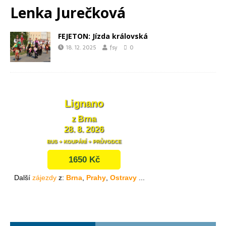
Lenka Jurečková
FEJETON: Jízda královská
18. 12. 2025
fsy
0