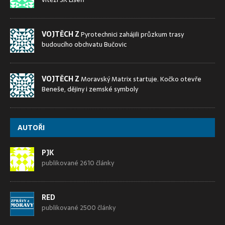
VOJTĚCH Z
Pyrotechnici zahájili průzkum trasy
budoucího obchvatu Bučovic
VOJTĚCH Z
Moravský Matrix startuje. Kočko otevře
Beneše, dějiny i zemské symboly
AUTOŘI
PJK
publikované 2610 články
RED
publikované 2500 články