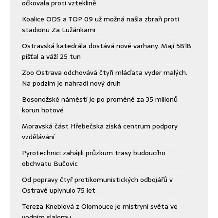
očkovala proti vzteklině
Koalice ODS a TOP 09 už možná našla zbraň proti
stadionu Za Lužánkami
Ostravská katedrála dostává nové varhany. Mají 5818
píšťal a váží 25 tun
Zoo Ostrava odchovává čtyři mláďata vyder malých.
Na podzim je nahradí nový druh
Bosonožské náměstí je po proměně za 35 milionů
korun hotové
Moravská část Hřebečska získá centrum podpory
vzdělávání
Pyrotechnici zahájili průzkum trasy budoucího
obchvatu Bučovic
Od popravy čtyř protikomunistických odbojářů v
Ostravě uplynulo 75 let
Tereza Kneblová z Olomouce je mistryní světa ve
vodním slalomu