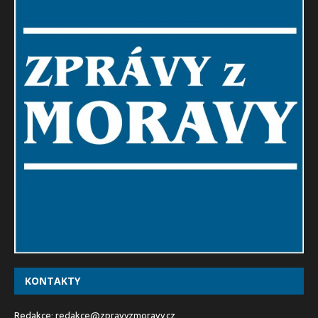
KONTAKTY
Redakce:
redakce@zpravyzmoravy.cz