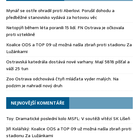
Mynář se ostře ohradil proti Aberlovi. Porušil dohodu a
předběžné stanovisko vydává za hotovou věc
Netopýři během léta poranili 15 lidí. FN Ostrava je očkovala
proti vzteklině
Koalice ODS a TOP 09 už možná našla zbraň proti stadionu Za
Lužánkami
Ostravská katedrála dostává nové varhany. Mají 5818 píšťal a
váží 25 tun
Zoo Ostrava odchovává čtyři mláďata vyder malých. Na
podzim je nahradí nový druh
NEJNOVĚJŠÍ KOMENTÁŘE
Toy
:
Dramatické poslední kolo MSFL: V soutěži vítězí SK Líšeň
Jiří Kolářský
:
Koalice ODS a TOP 09 už možná našla zbraň proti
stadionu Za Lužánkami