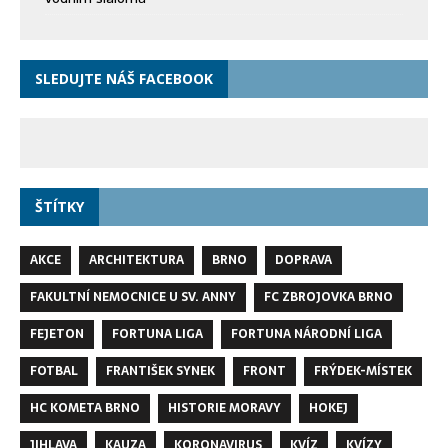
SLEDUJTE NÁŠ FACEBOOK
ŠTÍTKY
AKCE
ARCHITEKTURA
BRNO
DOPRAVA
FAKULTNÍ NEMOCNICE U SV. ANNY
FC ZBROJOVKA BRNO
FEJETON
FORTUNA LIGA
FORTUNA NÁRODNÍ LIGA
FOTBAL
FRANTIŠEK SYNEK
FRONT
FRÝDEK-MÍSTEK
HC KOMETA BRNO
HISTORIE MORAVY
HOKEJ
JIHLAVA
KAUZA
KORONAVIRUS
KVÍZ
KVÍZY