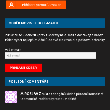
Přihlásit pomocí Amazon
ODBĚR NOVINEK DO E-MAILU
Přihlašte se k odběru Zpráv z Moravy na e-mail a dostávejte každý
týden výběr nejlepších článků do své elektronické poštovní schránky.
Váš e-mail:
POSLEDNÍ KOMENTÁŘE
MIROSLAV Z
Místo tobogánů klidné přírodní koupaliště.
Olomoucké Poděbrady rostou v oblibě