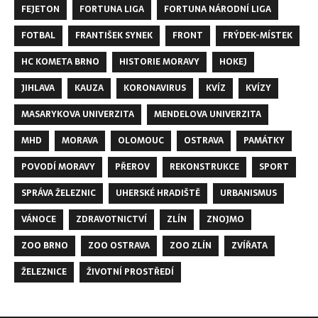
FEJETON
FORTUNA LIGA
FORTUNA NÁRODNÍ LIGA
FOTBAL
FRANTIŠEK SYNEK
FRONT
FRÝDEK-MÍSTEK
HC KOMETA BRNO
HISTORIE MORAVY
HOKEJ
JIHLAVA
KAUZA
KORONAVIRUS
KVÍZ
KVÍZY
MASARYKOVA UNIVERZITA
MENDELOVA UNIVERZITA
MHD
MORAVA
OLOMOUC
OSTRAVA
PAMÁTKY
POVODÍ MORAVY
PŘEROV
REKONSTRUKCE
SPORT
SPRÁVA ŽELEZNIC
UHERSKÉ HRADIŠTĚ
URBANISMUS
VÁNOCE
ZDRAVOTNICTVÍ
ZLÍN
ZNOJMO
ZOO BRNO
ZOO OSTRAVA
ZOO ZLÍN
ZVÍŘATA
ŽELEZNICE
ŽIVOTNÍ PROSTŘEDÍ