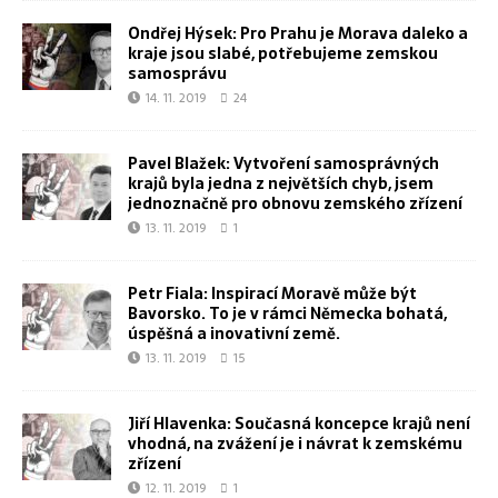
Ondřej Hýsek: Pro Prahu je Morava daleko a
kraje jsou slabé, potřebujeme zemskou
samosprávu
14. 11. 2019
24
Pavel Blažek: Vytvoření samosprávných
krajů byla jedna z největších chyb, jsem
jednoznačně pro obnovu zemského zřízení
13. 11. 2019
1
Petr Fiala: Inspirací Moravě může být
Bavorsko. To je v rámci Německa bohatá,
úspěšná a inovativní země.
13. 11. 2019
15
Jiří Hlavenka: Současná koncepce krajů není
vhodná, na zvážení je i návrat k zemskému
zřízení
12. 11. 2019
1