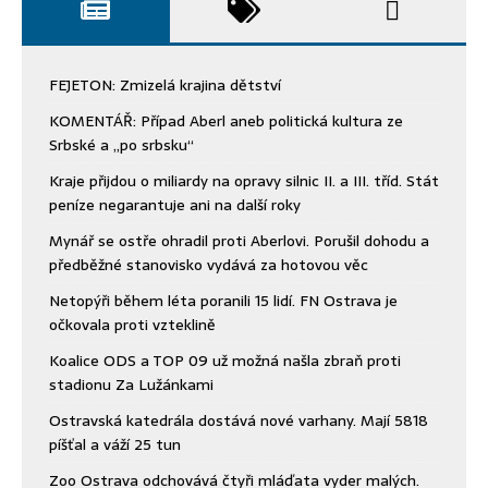
FEJETON: Zmizelá krajina dětství
KOMENTÁŘ: Případ Aberl aneb politická kultura ze
Srbské a „po srbsku“
Kraje přijdou o miliardy na opravy silnic II. a III. tříd. Stát
peníze negarantuje ani na další roky
Mynář se ostře ohradil proti Aberlovi. Porušil dohodu a
předběžné stanovisko vydává za hotovou věc
Netopýři během léta poranili 15 lidí. FN Ostrava je
očkovala proti vzteklině
Koalice ODS a TOP 09 už možná našla zbraň proti
stadionu Za Lužánkami
Ostravská katedrála dostává nové varhany. Mají 5818
píšťal a váží 25 tun
Zoo Ostrava odchovává čtyři mláďata vyder malých.