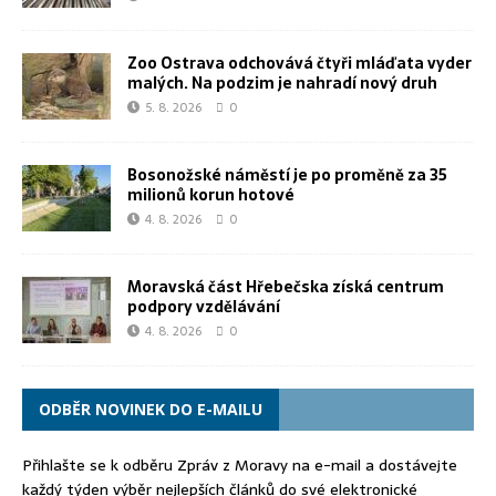
Zoo Ostrava odchovává čtyři mláďata vyder
malých. Na podzim je nahradí nový druh
5. 8. 2026
0
Bosonožské náměstí je po proměně za 35
milionů korun hotové
4. 8. 2026
0
Moravská část Hřebečska získá centrum
podpory vzdělávání
4. 8. 2026
0
ODBĚR NOVINEK DO E-MAILU
Přihlašte se k odběru Zpráv z Moravy na e-mail a dostávejte
každý týden výběr nejlepších článků do své elektronické