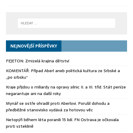
NEJNOVĚJŠÍ PŘÍSPĚVKY
FEJETON: Zmizelá krajina dětství
KOMENTÁŘ: Případ Aberl aneb politická kultura ze Srbské a
„po srbsku“
Kraje přijdou o miliardy na opravy silnic II. a III. tříd. Stát peníze
negarantuje ani na další roky
Mynář se ostře ohradil proti Aberlovi. Porušil dohodu a
předběžné stanovisko vydává za hotovou věc
Netopýři během léta poranili 15 lidí. FN Ostrava je očkovala
proti vzteklině