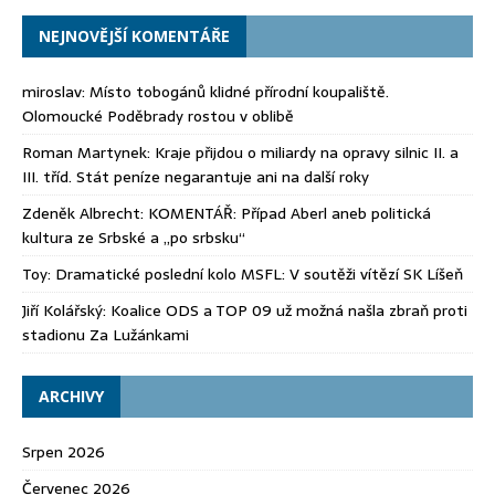
NEJNOVĚJŠÍ KOMENTÁŘE
miroslav
:
Místo tobogánů klidné přírodní koupaliště.
Olomoucké Poděbrady rostou v oblibě
Roman Martynek
:
Kraje přijdou o miliardy na opravy silnic II. a
III. tříd. Stát peníze negarantuje ani na další roky
Zdeněk Albrecht
:
KOMENTÁŘ: Případ Aberl aneb politická
kultura ze Srbské a „po srbsku“
Toy
:
Dramatické poslední kolo MSFL: V soutěži vítězí SK Líšeň
Jiří Kolářský
:
Koalice ODS a TOP 09 už možná našla zbraň proti
stadionu Za Lužánkami
ARCHIVY
Srpen 2026
Červenec 2026