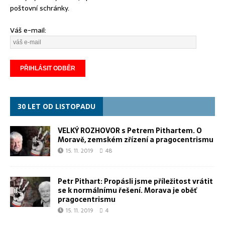
poštovní schránky.
Váš e-mail:
30 LET OD LISTOPADU
VELKÝ ROZHOVOR s Petrem Pithartem. O
Moravě, zemském zřízení a pragocentrismu
15. 11. 2019
48
Petr Pithart: Propásli jsme příležitost vrátit
se k normálnímu řešení. Morava je oběť
pragocentrismu
15. 11. 2019
4