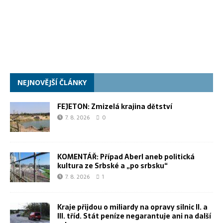
NEJNOVĚJŠÍ ČLÁNKY
FEJETON: Zmizelá krajina dětství
7. 8. 2026
0
KOMENTÁŘ: Případ Aberl aneb politická
kultura ze Srbské a „po srbsku“
7. 8. 2026
1
Kraje přijdou o miliardy na opravy silnic II. a
III. tříd. Stát peníze negarantuje ani na další