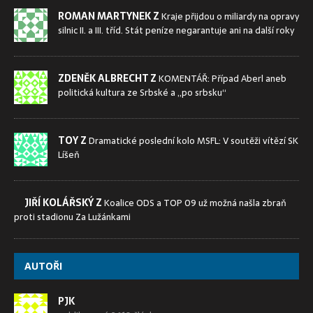
ROMAN MARTYNEK Z
Kraje přijdou o miliardy na opravy
silnic II. a III. tříd. Stát peníze negarantuje ani na další roky
ZDENĚK ALBRECHT Z
KOMENTÁŘ: Případ Aberl aneb
politická kultura ze Srbské a „po srbsku“
TOY Z
Dramatické poslední kolo MSFL: V soutěži vítězí SK
Líšeň
JIŘÍ KOLÁŘSKÝ Z
Koalice ODS a TOP 09 už možná našla zbraň
proti stadionu Za Lužánkami
AUTOŘI
PJK