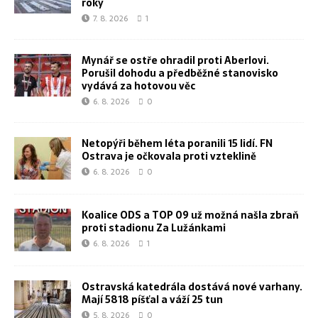
roky
7. 8. 2026
1
Mynář se ostře ohradil proti Aberlovi.
Porušil dohodu a předběžné stanovisko
vydává za hotovou věc
6. 8. 2026
0
Netopýři během léta poranili 15 lidí. FN
Ostrava je očkovala proti vzteklině
6. 8. 2026
0
Koalice ODS a TOP 09 už možná našla zbraň
proti stadionu Za Lužánkami
6. 8. 2026
1
Ostravská katedrála dostává nové varhany.
Mají 5818 píšťal a váží 25 tun
5. 8. 2026
0