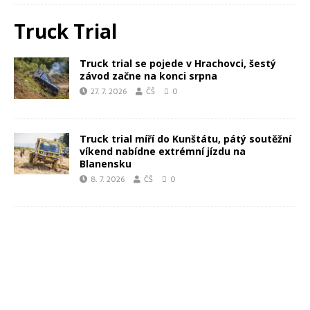
Truck Trial
Truck trial se pojede v Hrachovci, šestý
závod začne na konci srpna
27. 7. 2026
ČŠ
0
Truck trial míří do Kunštátu, pátý soutěžní
víkend nabídne extrémní jízdu na
Blanensku
8. 7. 2026
ČŠ
0