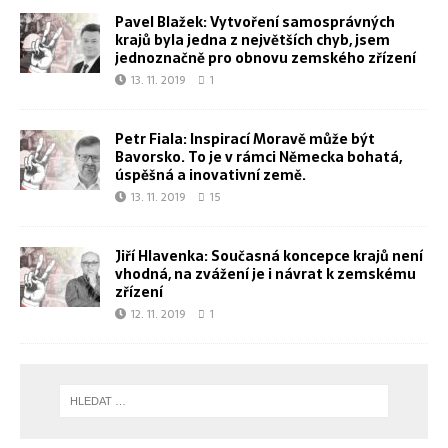
Pavel Blažek: Vytvoření samosprávných
krajů byla jedna z největších chyb, jsem
jednoznačně pro obnovu zemského zřízení
13. 11. 2019
1
Petr Fiala: Inspirací Moravě může být
Bavorsko. To je v rámci Německa bohatá,
úspěšná a inovativní země.
13. 11. 2019
15
Jiří Hlavenka: Současná koncepce krajů není
vhodná, na zvážení je i návrat k zemskému
zřízení
12. 11. 2019
1