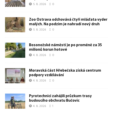
5. 8. 2026
0
Zoo Ostrava odchovává čtyři mláďata vyder
malých. Na podzim je nahradí nový druh
5. 8. 2026
0
Bosonožské náměstí je po proměně za 35
milionů korun hotové
4. 8. 2026
0
Moravská část Hřebečska získá centrum
podpory vzdělávání
4. 8. 2026
0
Pyrotechnici zahájili průzkum trasy
budoucího obchvatu Bučovic
4. 8. 2026
1