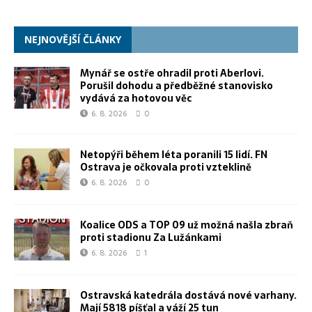
NEJNOVĚJŠÍ ČLÁNKY
Mynář se ostře ohradil proti Aberlovi.
Porušil dohodu a předběžné stanovisko
vydává za hotovou věc
6. 8. 2026
0
Netopýři během léta poranili 15 lidí. FN
Ostrava je očkovala proti vzteklině
6. 8. 2026
0
Koalice ODS a TOP 09 už možná našla zbraň
proti stadionu Za Lužánkami
6. 8. 2026
1
Ostravská katedrála dostává nové varhany.
Mají 5818 píšťal a váží 25 tun