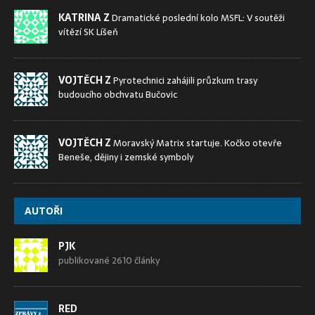
KATRINA Z
Dramatické poslední kolo MSFL: V soutěži
vítězí SK Líšeň
VOJTĚCH Z
Pyrotechnici zahájili průzkum trasy
budoucího obchvatu Bučovic
VOJTĚCH Z
Moravský Matrix startuje. Kočko otevře
Beneše, dějiny i zemské symboly
AUTOŘI
PJK
publikované 2610 články
RED