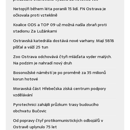
Netopýři během léta poranili 15 lidí. FN Ostrava je
očkovala proti vzteklině
Koalice ODS a TOP 09 už možná našla zbraň proti
stadionu Za Lužánkami
Ostravská katedrála dostává nové varhany. Mají 5818
píšťal a váží 25 tun
Zoo Ostrava odchovává čtyři mláďata vyder malých.
Na podzim je nahradí nový druh
Bosonožské náměstí je po proměně za 35 milionů
korun hotové
Moravská část Hřebečska získá centrum podpory
vzdělávání
Pyrotechnici zahájili průzkum trasy budoucího
obchvatu Bučovic
Od popravy čtyř protikomunistických odbojářů v
Ostravě uplynulo 75 let