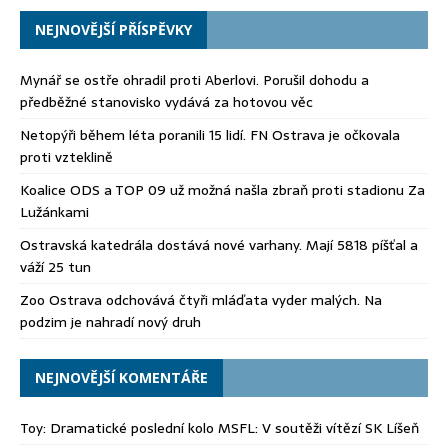
NEJNOVĚJŠÍ PŘÍSPĚVKY
Mynář se ostře ohradil proti Aberlovi. Porušil dohodu a
předběžné stanovisko vydává za hotovou věc
Netopýři během léta poranili 15 lidí. FN Ostrava je očkovala
proti vzteklině
Koalice ODS a TOP 09 už možná našla zbraň proti stadionu Za
Lužánkami
Ostravská katedrála dostává nové varhany. Mají 5818 píšťal a
váží 25 tun
Zoo Ostrava odchovává čtyři mláďata vyder malých. Na
podzim je nahradí nový druh
NEJNOVĚJŠÍ KOMENTÁŘE
Toy
:
Dramatické poslední kolo MSFL: V soutěži vítězí SK Líšeň