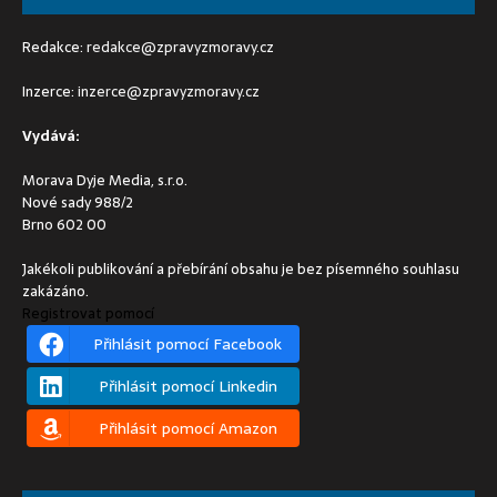
Redakce:
redakce@zpravyzmoravy.cz
Inzerce:
inzerce@zpravyzmoravy.cz
Vydává:
Morava Dyje Media, s.r.o.
Nové sady 988/2
Brno 602 00
Jakékoli publikování a přebírání obsahu je bez písemného souhlasu
zakázáno.
Registrovat pomocí
Přihlásit pomocí Facebook
Přihlásit pomocí Linkedin
Přihlásit pomocí Amazon