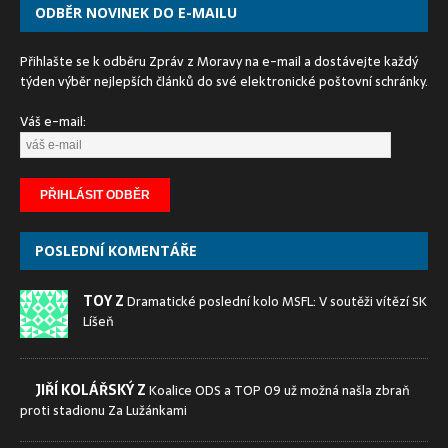
ODBĚR NOVINEK DO E-MAILU
Přihlašte se k odběru Zpráv z Moravy na e-mail a dostávejte každý
týden výběr nejlepších článků do své elektronické poštovní schránky.
Váš e-mail:
POSLEDNÍ KOMENTÁŘE
TOY Z
Dramatické poslední kolo MSFL: V soutěži vítězí SK
Líšeň
JIŘÍ KOLÁŘSKÝ Z
Koalice ODS a TOP 09 už možná našla zbraň
proti stadionu Za Lužánkami