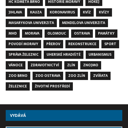
HC KOMETA BRNO
HISTORIE MORAVY
HOKEJ
JIHLAVA
KAUZA
KORONAVIRUS
KVÍZ
KVÍZY
MASARYKOVA UNIVERZITA
MENDELOVA UNIVERZITA
MHD
MORAVA
OLOMOUC
OSTRAVA
PAMÁTKY
POVODÍ MORAVY
PŘEROV
REKONSTRUKCE
SPORT
SPRÁVA ŽELEZNIC
UHERSKÉ HRADIŠTĚ
URBANISMUS
VÁNOCE
ZDRAVOTNICTVÍ
ZLÍN
ZNOJMO
ZOO BRNO
ZOO OSTRAVA
ZOO ZLÍN
ZVÍŘATA
ŽELEZNICE
ŽIVOTNÍ PROSTŘEDÍ
VYDÁVÁ