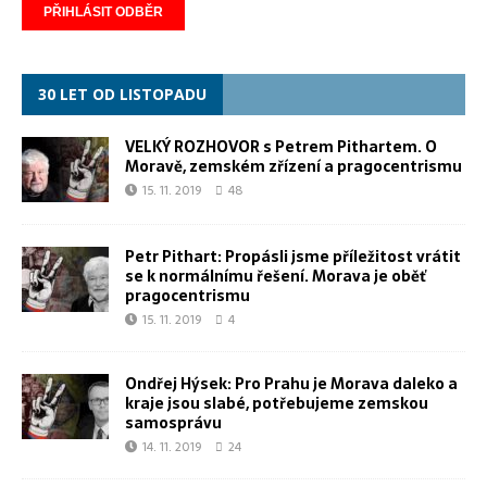
30 LET OD LISTOPADU
VELKÝ ROZHOVOR s Petrem Pithartem. O
Moravě, zemském zřízení a pragocentrismu
15. 11. 2019
48
Petr Pithart: Propásli jsme příležitost vrátit
se k normálnímu řešení. Morava je oběť
pragocentrismu
15. 11. 2019
4
Ondřej Hýsek: Pro Prahu je Morava daleko a
kraje jsou slabé, potřebujeme zemskou
samosprávu
14. 11. 2019
24