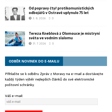
Od popravy čtyř protikomunistických
odbojářů v Ostravě uplynulo 75 let
3. 8. 2026
0
Tereza Kneblová z Olomouce je mistryní
světa ve vodním slalomu
31. 7. 2026
0
ODBĚR NOVINEK DO E-MAILU
Přihlašte se k odběru Zpráv z Moravy na e-mail a dostávejte
každý týden výběr nejlepších článků do své elektronické
poštovní schránky.
Váš e-mail: