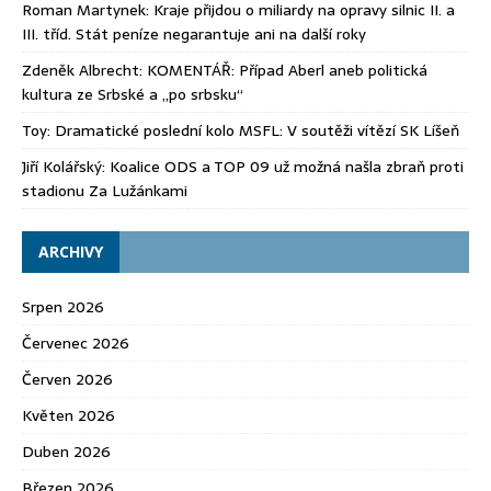
Roman Martynek
:
Kraje přijdou o miliardy na opravy silnic II. a
III. tříd. Stát peníze negarantuje ani na další roky
Zdeněk Albrecht
:
KOMENTÁŘ: Případ Aberl aneb politická
kultura ze Srbské a „po srbsku“
Toy
:
Dramatické poslední kolo MSFL: V soutěži vítězí SK Líšeň
Jiří Kolářský
:
Koalice ODS a TOP 09 už možná našla zbraň proti
stadionu Za Lužánkami
ARCHIVY
Srpen 2026
Červenec 2026
Červen 2026
Květen 2026
Duben 2026
Březen 2026