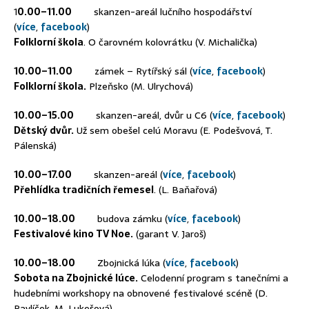
1
0.00–11.00
skanzen-areál lučního hospodářství
(
více
,
facebook
)
Folklorní škola
. O čarovném kolovrátku (V. Michalička)
10.00–11.00
zámek – Rytířský sál (
více
,
facebook
)
Folklorní škola.
Plzeňsko (M. Ulrychová)
10.00–15.00
skanzen-areál, dvůr u C6 (
více
,
facebook
)
Dětský dvůr.
Už sem obešel celú Moravu (E. Podešvová, T.
Pálenská)
10.00–17.00
skanzen-areál (
více
,
facebook
)
Přehlídka tradičních řemesel
. (L. Baňařová)
10.00–18.00
budova zámku (
více
,
facebook
)
Festivalové kino TV Noe.
(garant V. Jaroš)
10.00–18.00
Zbojnická lúka (
více
,
facebook
)
Sobota na Zbojnické lúce.
Celodenní program s tanečními a
hudebními workshopy na obnovené festivalové scéně (D.
Pavlíček, M. Lukešová)