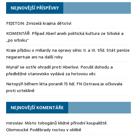
NEJNOVĚJŠÍ PŘÍSPĚVKY
FEJETON: Zmizelá krajina dětství
KOMENTÁŘ: Případ Aberl aneb politická kultura ze Srbské a
„po srbsku“
Kraje přijdou o miliardy na opravy silnic II. a III. tříd. Stát peníze
negarantuje ani na další roky
Mynář se ostře ohradil proti Aberlovi. Porušil dohodu a
předběžné stanovisko vydává za hotovou věc
Netopýři během léta poranili 15 lidí. FN Ostrava je očkovala
proti vzteklině
NEJNOVĚJŠÍ KOMENTÁŘE
miroslav
:
Místo tobogánů klidné přírodní koupaliště.
Olomoucké Poděbrady rostou v oblibě