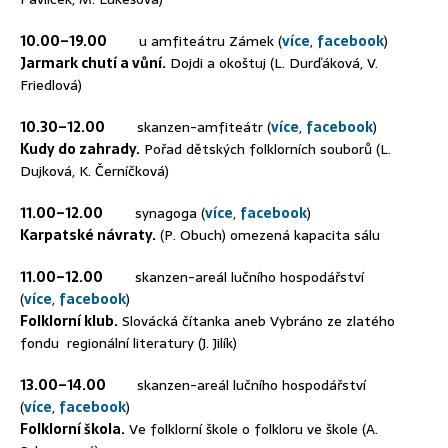
10.00–19.00
u amfiteátru Zámek (
více
,
facebook
)
Jarmark chutí a vůní.
Dojdi a okoštuj (L. Durďáková, V.
Friedlová)
10.30–12.00
skanzen-amfiteátr (
více
,
facebook
)
Kudy do zahrady.
Pořad dětských folklorních souborů (L.
Dujková, K. Černíčková)
11.00–12.00
synagoga (
více
,
facebook
)
Karpatské návraty.
(P. Obuch) omezená kapacita sálu
11.00–12.00
skanzen-areál lučního hospodářství
(
více
,
facebook
)
Folklorní klub.
Slovácká čítanka aneb Vybráno ze zlatého
fondu regionální literatury (J. Jilík)
13.00–14.00
skanzen-areál lučního hospodářství
(
více
,
facebook
)
Folklorní škola.
Ve folklorní škole o folkloru ve škole (A.