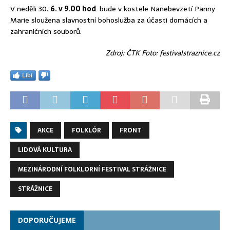
V neděli 30
. 6. v 9.00 hod
. bude v kostele Nanebevzetí Panny
Marie sloužena slavnostní bohoslužba za účasti domácích a
zahraničních souborů.
Zdroj: ČTK Foto: festivalstraznice.cz
Líbí
AKCE
FOLKLÓR
FRONT
LIDOVÁ KULTURA
MEZINÁRODNÍ FOLKLORNÍ FESTIVAL STRÁŽNICE
STRÁŽNICE
DOPORUČUJEME