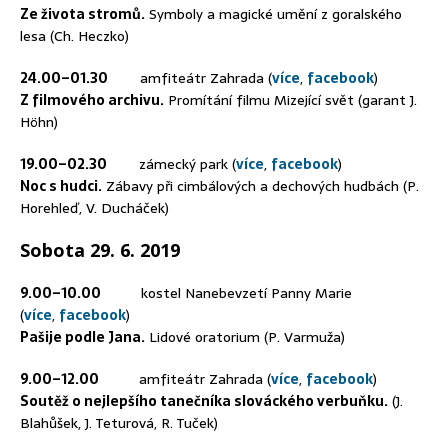
Ze života stromů.
Symboly a magické umění z goralského
lesa (Ch. Heczko)
24.00–01.30
amfiteátr Zahrada (
více
,
facebook
)
Z filmového archivu.
Promítání filmu Mizející svět (garant J.
Höhn)
19.00–02.30
zámecký park (
více
,
facebook
)
Noc s hudci.
Zábavy při cimbálových a dechových hudbách (P.
Horehleď, V. Ducháček)
Sobota 29. 6. 2019
9.00–10.00
kostel Nanebevzetí Panny Marie
(
více
,
facebook
)
Pašije podle Jana.
Lidové oratorium (P. Varmuža)
9.00–12.00
amfiteátr Zahrada (
více
,
facebook
)
Soutěž o nejlepšího tanečníka slováckého verbuňku.
(J.
Blahůšek, J. Teturová, R. Tuček)