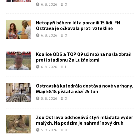
6. 8. 2026
0
Netopýři během léta poranili 15 lidí. FN
Ostrava je očkovala proti vzteklině
6. 8. 2026
0
Koalice ODS a TOP 09 už možná našla zbraň
proti stadionu Za Lužánkami
6. 8. 2026
1
Ostravská katedrála dostává nové varhany.
Mají 5818 píšťal a váží 25 tun
5. 8. 2026
0
Zoo Ostrava odchovává čtyři mláďata vyder
malých. Na podzim je nahradí nový druh
5. 8. 2026
0