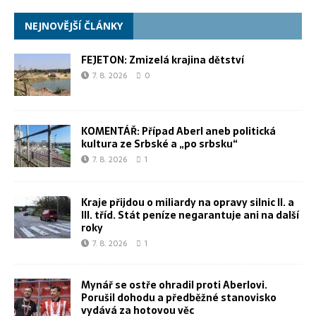
NEJNOVĚJŠÍ ČLÁNKY
FEJETON: Zmizelá krajina dětství
7. 8. 2026
0
KOMENTÁŘ: Případ Aberl aneb politická
kultura ze Srbské a „po srbsku“
7. 8. 2026
1
Kraje přijdou o miliardy na opravy silnic II. a
III. tříd. Stát peníze negarantuje ani na další
roky
7. 8. 2026
1
Mynář se ostře ohradil proti Aberlovi.
Porušil dohodu a předběžné stanovisko
vydává za hotovou věc