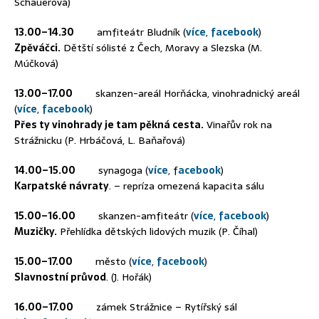
Schauerová)
13.00–14.30
amfiteátr Bludník (
více
,
facebook
)
Zpěváčci.
Dětští sólisté z Čech, Moravy a Slezska (M.
Múčková)
13.00–17.00
skanzen-areál Horňácka, vinohradnický areál
(
více
,
facebook
)
Přes ty vinohrady je tam pěkná cesta.
Vinařův rok na
Strážnicku (P. Hrbáčová, L. Baňařová)
14.00–15.00
synagoga (
více
, f
acebook
)
Karpatské návraty
. – repríza omezená kapacita sálu
15.00–16.00
skanzen-amfiteátr (
více
,
facebook
)
Muzičky.
Přehlídka dětských lidových muzik (P. Číhal)
15.00–17.00
město (
více
,
facebook
)
Slavnostní průvod
. (J. Hořák)
16.00–17.00
zámek Strážnice – Rytířský sál