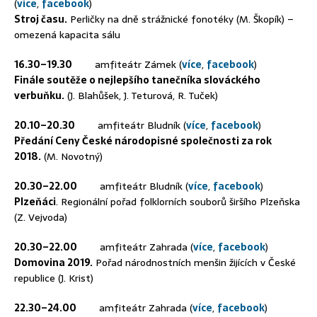
(
více
,
facebook
)
Stroj času.
Perličky na dně strážnické fonotéky (M. Škopík) –
omezená kapacita sálu
16.30–19.30
amfiteátr Zámek (
více
,
facebook
)
Finále soutěže o nejlepšího tanečníka slováckého
verbuňku.
(J. Blahůšek, J. Teturová, R. Tuček)
20.10–20.30
amfiteátr Bludník (
více
,
facebook
)
Předání Ceny České národopisné společnosti za rok
2018.
(M. Novotný)
20.30–22.00
amfiteátr Bludník (
více
,
facebook
)
Plzeňáci
. Regionální pořad folklorních souborů širšího Plzeňska
(Z. Vejvoda)
20.30–22.00
amfiteátr Zahrada (
více
,
facebook
)
Domovina 2019.
Pořad národnostních menšin žijících v České
republice (J. Krist)
22.30–24.00
amfiteátr Zahrada (
více
,
facebook
)