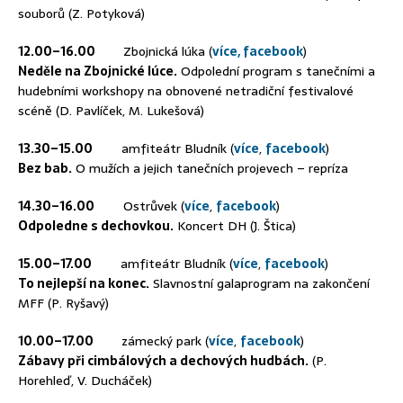
souborů (Z. Potyková)
12.00–16.00
Zbojnická lúka (
více,
facebook
)
Neděle na Zbojnické lúce.
Odpolední program s tanečními a
hudebními workshopy na obnovené netradiční festivalové
scéně (D. Pavlíček, M. Lukešová)
13.30–15.00
amfiteátr Bludník (
více
,
facebook
)
Bez bab.
O mužích a jejich tanečních projevech – repríza
14.30–16.00
Ostrůvek (
více
,
facebook
)
Odpoledne s dechovkou.
Koncert DH (J. Štica)
15.00–17.00
amfiteátr Bludník (
více
,
facebook
)
To nejlepší na konec.
Slavnostní galaprogram na zakončení
MFF (P. Ryšavý)
10.00–17.00
zámecký park (
více
,
facebook
)
Zábavy při cimbálových a dechových hudbách.
(P.
Horehleď, V. Ducháček)