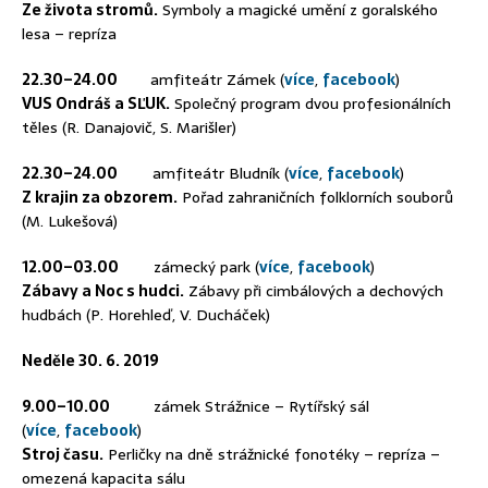
Ze života stromů.
Symboly a magické umění z goralského
lesa – repríza
22.30–24.00
amfiteátr Zámek (
více
,
facebook
)
VUS Ondráš a SĽUK.
Společný program dvou profesionálních
těles (R. Danajovič, S. Marišler)
22.30–24.00
amfiteátr Bludník (
více
,
facebook
)
Z krajin za obzorem.
Pořad zahraničních folklorních souborů
(M. Lukešová)
12.00–03.00
zámecký park (
více
,
facebook
)
Zábavy a Noc s hudci.
Zábavy při cimbálových a dechových
hudbách (P. Horehleď, V. Ducháček)
Neděle 30. 6. 2019
9.00–10.00
zámek Strážnice – Rytířský sál
(
více
,
facebook
)
Stroj času.
Perličky na dně strážnické fonotéky – repríza –
omezená kapacita sálu