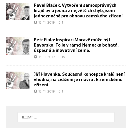
Pavel Blažek: Vytvoření samosprávných
krajů byla jedna z největších chyb, jsem
jednoznačně pro obnovu zemského zřízení
13. 11. 2019
1
Petr Fiala: Inspirací Moravě může být
Bavorsko. To je v rámci Německa bohatá,
úspěšná a inovativní země.
13. 11. 2019
15
Jiří Hlavenka: Současná koncepce krajů není
vhodná, na zvážení je i návrat k zemskému
zřízení
12. 11. 2019
1