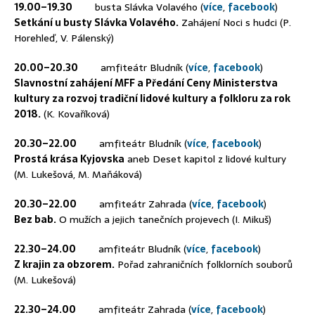
19.00–19.30
busta Slávka Volavého (
více
,
facebook
)
Setkání u busty Slávka Volavého.
Zahájení Noci s hudci (P.
Horehleď, V. Pálenský)
20.00–20.30
amfiteátr Bludník (
více
,
facebook
)
Slavnostní zahájení MFF a Předání Ceny Ministerstva
kultury za rozvoj tradiční lidové kultury a folkloru za rok
2018.
(K. Kovaříková)
20.30–22.00
amfiteátr Bludník (
více
,
facebook
)
Prostá krása Kyjovska
aneb Deset kapitol z lidové kultury
(M. Lukešová, M. Maňáková)
20.30–22.00
amfiteátr Zahrada (
více
,
facebook
)
Bez bab.
O mužích a jejich tanečních projevech (I. Mikuš)
22.30–24.00
amfiteátr Bludník (
více
,
facebook
)
Z krajin za obzorem.
Pořad zahraničních folklorních souborů
(M. Lukešová)
22.30–24.00
amfiteátr Zahrada (
více
,
facebook
)