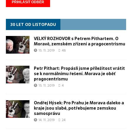
30 LET OD LISTOPADU
VELKÝ ROZHOVOR s Petrem Pithartem. O
Moravě, zemském zřízení a pragocentrismu
15. 11. 2019
48
Petr Pithart: Propásli jsme příležitost vrátit
se k normálnímu řešení. Morava je oběť
pragocentrismu
15. 11. 2019
4
Ondřej Hýsek: Pro Prahu je Morava daleko a
kraje jsou slabé, potřebujeme zemskou
samosprávu
14. 11. 2019
24