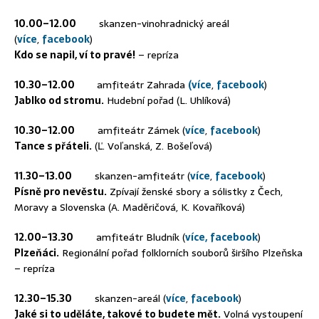
10.00–12.00
skanzen-vinohradnický areál
(
více
,
facebook
)
Kdo se napil, ví to pravé!
– repríza
10.30–12.00
amfiteátr Zahrada
(více
,
facebook
)
Jablko od stromu.
Hudební pořad (L. Uhlíková)
10.30–12.00
amfiteátr Zámek (
více
,
facebook
)
Tance s přáteli.
(Ľ. Voľanská, Z. Bošeľová)
11.30–13.00
skanzen-amfiteátr (
více
,
facebook
)
Písně pro nevěstu.
Zpívají ženské sbory a sólistky z Čech,
Moravy a Slovenska (A. Maděričová, K. Kovaříková)
12.00–13.30
amfiteátr Bludník (
více,
facebook
)
Plzeňáci.
Regionální pořad folklorních souborů širšího Plzeňska
– repríza
12.30–15.30
skanzen-areál (
více
,
facebook
)
Jaké si to uděláte, takové to budete mět.
Volná vystoupení