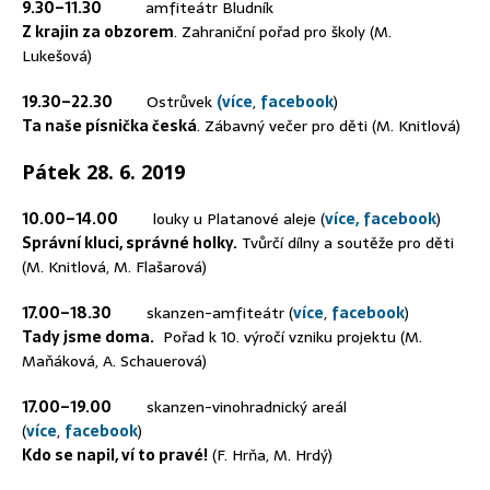
9.30–11.30
amfiteátr Bludník
Z krajin za obzorem
. Zahraniční pořad pro školy (M.
Lukešová)
19.30–22.30
Ostrůvek
(více
,
facebook
)
Ta naše písnička česká
. Zábavný večer pro děti (M. Knitlová)
Pátek 28. 6. 2019
10.00–14.00
louky u Platanové aleje (
více,
facebook
)
Správní kluci, správné holky.
Tvůrčí dílny a soutěže pro děti
(M. Knitlová, M. Flašarová)
17.00–18.30
skanzen-amfiteátr (
více
,
facebook
)
Tady jsme doma.
Pořad k 10. výročí vzniku projektu (M.
Maňáková, A. Schauerová)
17.00–19.00
skanzen-vinohradnický areál
(
více
,
facebook
)
Kdo se napil, ví to pravé!
(F. Hrňa, M. Hrdý)