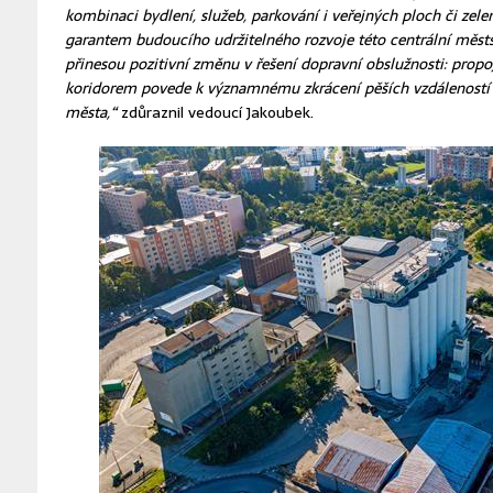
kombinaci bydlení, služeb, parkování i veřejných ploch či zele
garantem budoucího udržitelného rozvoje této centrální městs
přinesou pozitivní změnu v řešení dopravní obslužnosti: propo
koridorem povede k významnému zkrácení pěších vzdáleností
města,“
zdůraznil vedoucí Jakoubek.