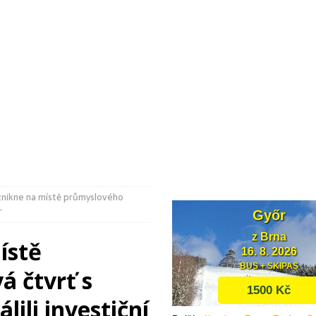
ečska získá centrum podpory vzdělávání
Z MĚST A OBCÍ
li průzkum trasy budoucího obchvatu Bučovic
DOPRAVA
dostává nové varhany. Mají 5818 píšťal a váží 25 tun
KULTURA
znikne na místě průmyslového
r
ístě
á čtvrť s
lili investiční