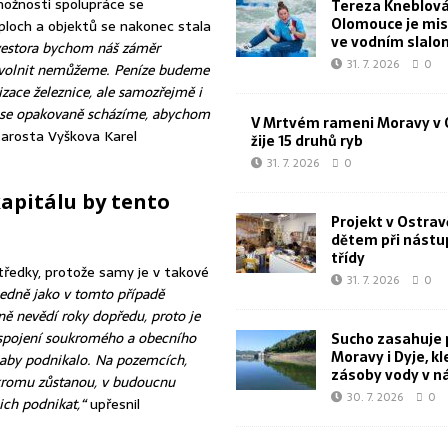
možnosti spolupráce se
Tereza Kneblová
Olomouce je mis
loch a objektů se nakonec stala
ve vodním slal
vestora bychom náš záměr
31. 7. 2026
0
 uvolnit nemůžeme. Peníze budeme
zace železnice, ale samozřejmě i
em se opakovaně scházíme, abychom
V Mrtvém rameni Moravy v 
arosta Vyškova Karel
žije 15 druhů ryb
31. 7. 2026
0
apitálu by tento
Projekt v Ostra
dětem při nástu
třídy
středky, protože samy je v takové
31. 7. 2026
0
ledně jako v tomto případě
lně nevědí roky dopředu, proto je
z spojení soukromého a obecního
Sucho zasahuje 
Moravy i Dyje, kl
 aby podnikalo. Na pozemcích,
zásoby vody v n
kromu zůstanou, v budoucnu
30. 7. 2026
0
ch podnikat,“
upřesnil