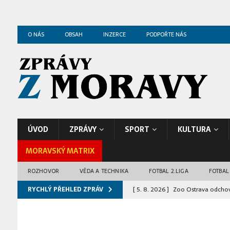
O NÁS
OBSAH
INZERCE
PODPOŘTE NÁS
ÚVOD
ZPRÁVY
SPORT
KULTURA
MORAVSKÝ MATRIX
ROZHOVOR
VĚDA A TECHNIKA
FOTBAL 2.LIGA
FOTBAL
RYCHLÝ PŘEHLED ZPRÁV
[ 5. 8. 2026 ]
Zoo Ostrava odchov
ZPRÁVY Z OSTRAVY
[ 4. 8. 2026 ]
Bosonožské náměstí