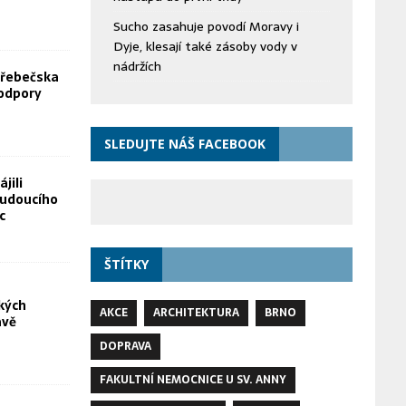
Sucho zasahuje povodí Moravy i
Dyje, klesají také zásoby vody v
nádržích
Hřebečska
odpory
SLEDUJTE NÁŠ FACEBOOK
jili
budoucího
c
ŠTÍTKY
kých
AKCE
ARCHITEKTURA
BRNO
avě
DOPRAVA
FAKULTNÍ NEMOCNICE U SV. ANNY