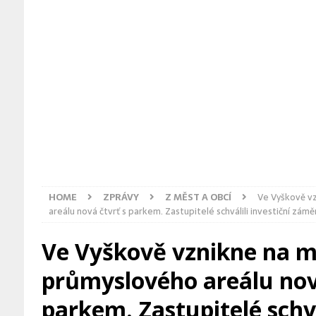
[ 4. 8. 2026 ]
Moravská část Hřeb
[ 4. 8. 2026 ]
Pyrotechnici zaháji
[ 5. 8. 2026 ]
Ostravská katedrála 
HOME
ZPRÁVY
Z MĚST A OBCÍ
Ve Vyškově v
areálu nová čtvrť s parkem. Zastupitelé schválili investiční zámě
Ve Vyškově vznikne na m
průmyslového areálu nov
parkem. Zastupitelé schvá