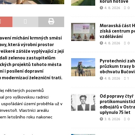
korun hotové
4. 8. 2026
0
Moravská část 
získá centrum p
vzdělávání
tavení míchání krmných směsí
4. 8. 2026
0
avy, která výrobní prostor
škeré zátěže vyplývající z její
é dali zelenou zastupitelům
Pyrotechnici zahá
ických projektů tohoto města
průzkum trasy 
í i posílení dopravní
obchvatu Bučovi
modernizací železniční trati.
4. 8. 2026
1
odej některých pozemků
Od popravy čtyř
l pro vyškovskou radnici
protikomunistic
a uspořádání území proběhla už v
odbojářů v Ostr
nvestoři. Vlastníci areálu
uplynulo 75 let
rem letošního roku nakonec
3. 8. 2026
0