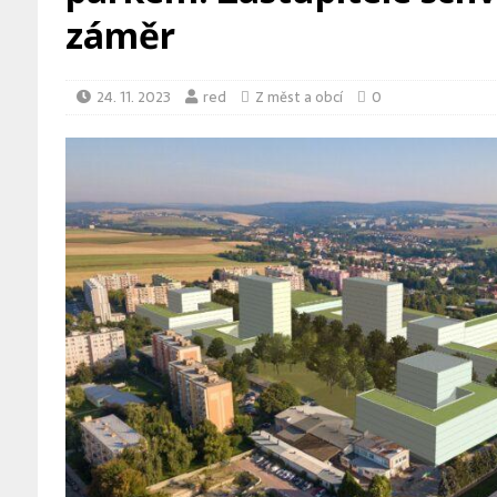
záměr
24. 11. 2023
red
Z měst a obcí
0