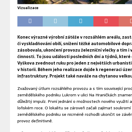
Vizualizace
Konec výrazné výrobní zátěže v rozsáhlém areálu, zas
či vyskladňování obilí, snížení těžké automobilové dopr
zásobovala, ukončení provozu železniční vlečky a tím i ve
činnosti. To jsou události posledních dní a týdnů, kter
Vyškova zvednout ruku pro jeden z největších urbanist
v historii.
Během jeho realizace dojde k regeneraci územ
infrastruktury.
Projekt také naváže na chytanou velkou 
Zvažovaný útlum rozsáhlého provozu a s tím související pr
zemědělského podniku Lukrom v ulici Na Hraničkách znamena
důležitý impulz. První jednání o možnostech nového využití 
loňském roce. O lokalitu se zároveň začali zajímat soukromí i
zemědělského podniku se nicméně rozhodli ukončit se závě
provoz definitivně.