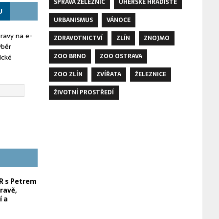
SPRÁVA ŽELEZNIC
UHERSKÉ HRADIŠTĚ
U
URBANISMUS
VÁNOCE
oravy na e-
ZDRAVOTNICTVÍ
ZLÍN
ZNOJMO
ýběr
ZOO BRNO
ZOO OSTRAVA
ické
ZOO ZLÍN
ZVÍŘATA
ŽELEZNICE
ŽIVOTNÍ PROSTŘEDÍ
 s Petrem
ravě,
í a