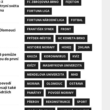
 z
FC ZBROJOVKA BRNO
FEJETON
tryní světa
omu
FORTUNA LIGA
FORTUNA NÁRODNÍ LIGA
FOTBAL
FRANTIŠEK SYNEK
FRONT
Olomouci
FRÝDEK-MÍSTEK
HC KOMETA BRNO
HISTORIE MORAVY
HOKEJ
JIHLAVA
vě pomůže
KAUZA
KORONAVIRUS
KVÍZ
pu do první
KVÍZY
MASARYKOVA UNIVERZITA
MENDELOVA UNIVERZITA
MHD
povodí
MORAVA
OLOMOUC
OSTRAVA
esají také
ádržích
PAMÁTKY
POVODÍ MORAVY
PŘEROV
REKONSTRUKCE
SPORT