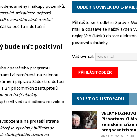
rodeje, směny i nákupy pozemků,
ODBĚR NOVINEK DO E-MAIL
molici stávajících objektů,
edí v centrální zóně města,“
Přihlašte se k odběru Zpráv z M
čátku počítá s dotační
mail a dostávejte každý týden v
nejlepších článků do své elektron
poštovní schránky.
ý bude mít pozitivní
Váš e-mail:
ního operačního programu –
stranství zaměřené na zelenou
 záměr i přípravu žádosti o dotaci
9 z 24 přítomných zastupitelů
mu dominují objekty
30 LET OD LISTOPADU
přesnil vedoucí odboru rozvoje a
VELKÝ ROZHOVOR
Pithartem. O Mo
svobození a na protější straně
zemském zřízen
který je vyvolaný blížícím se
pragocentrismu
ně strategického území na
15. 11. 2019
48