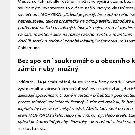
Městu se tak nabídlo rozšíření možného využití území, bez 
soukromým investorem to ovšem nešlo. Novým vlastníkem p
společnost MOVYSKO.
„Důvod je prostý: bez soukromého in
nezrealizovali, takové prostředky na odkup areálu jednoduše
potřebovat na řadu vyvolaných investic nejen v rámci moderni
na další investiční akce na rozvoj našeho města. S investor
docílili shody o budoucí podobě lokality,“
informoval místost
Goldemund.
Bez spojení soukromého a obecního k
záměr nebyl možný
Zdůraznil, že je zcela běžné, že soukromé firmy sdružují pro
výši nemají, a zároveň tím snižují své investiční riziko.
„A nás
zakládají společnosti. O dané investiční příležitosti pochopite
proces založení společnosti čerstvý. A zároveň opakuji, že be
kapitálu by náš záměr nebyl možný. Město tady není od toho,
které MOVYSKO získalo, nebo mu v rámci bývalého areálu Lu
vybuduje komerční plochy. Pozemky tak zhodnotí a bude na ni
místostarosta.