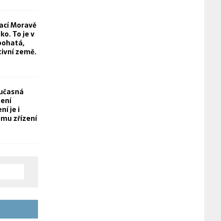
rací Moravě
o. To je v
bohatá,
tivní země.
oučasná
není
í je i
mu zřízení