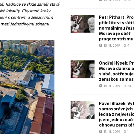
ně. Radnice se skrze záměr stává
ké lokality. Chystané kroky
Petr Pithart: Pr
jení s centrem a železničním
příležitost vrátit
 mezi jednotlivými zónami
normálnímu řeše
Morava je oběť
pragocentrismu
15. 11. 2019
4
Ondřej Hýsek: Pr
Morava daleko a 
slabé, potřebuj
zemskou samos
14. 11. 2019
24
Pavel Blažek: Vy
samosprávných k
jedna z největšíc
jsem jednoznačn
obnovu zemskéh
13. 11. 2019
1