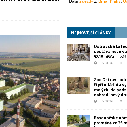
NEJNOVĚJŠÍ ČLÁNKY
Ostravská kated
dostává nové va
5818 píšťal a váž
5. 8. 2026
0
Zoo Ostrava od
čtyři mláďata v
malých. Na podz
nahradí nový dr
5. 8. 2026
0
Bosonožské námě
proměně za 35 m