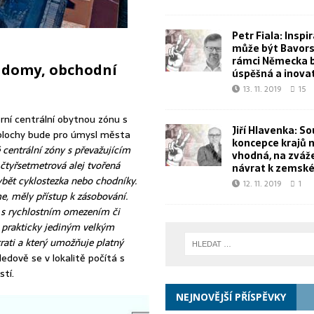
Petr Fiala: Inspi
může být Bavorsk
rámci Německa 
i domy, obchodní
úspěšná a inova
13. 11. 2019
15
rní centrální obytnou zónu s
Jiří Hlavenka: S
plochy bude pro úmysl města
koncepce krajů 
 centrální zóny s převažujícím
vhodná, na zvážen
čtyřsetmetrová alej tvořená
návrat k zemské
hybět cyklostezka nebo chodníky.
12. 11. 2019
1
e, měly přístup k zásobování.
 s rychlostním omezením či
e prakticky jediným velkým
rati a který umožňuje platný
dově se v lokalitě počítá s
tí.
NEJNOVĚJŠÍ PŘÍSPĚVKY