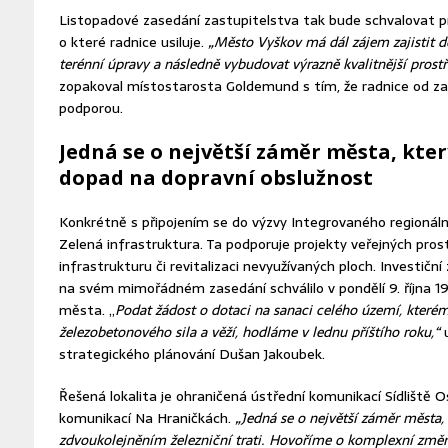
Listopadové zasedání zastupitelstva tak bude schvalovat p
o které radnice usiluje.
„Město Vyškov má dál zájem zajistit de
terénní úpravy a následně vybudovat výrazně kvalitnější prostř
zopakoval místostarosta Goldemund s tím, že radnice od za
podporou.
Jedná se o největší záměr města, kter
dopad na dopravní obslužnost
Konkrétně s připojením se do výzvy Integrovaného regionál
Zelená infrastruktura. Ta podporuje projekty veřejných pro
infrastrukturu či revitalizaci nevyužívaných ploch. Investiční
na svém mimořádném zasedání schválilo v pondělí 9. října 1
města. „
Podat žádost o dotaci na sanaci celého území, které
železobetonového sila a věží, hodláme v lednu příštího roku,“
u
strategického plánování Dušan Jakoubek.
Řešená lokalita je ohraničená ústřední komunikací Sídliště O
komunikací Na Hraničkách.
„Jedná se o největší záměr města, 
zdvoukolejněním železniční trati. Hovoříme o komplexní změ