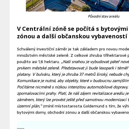
Původní stav areálu
V Centrální zóně se počítá s bytovým
zónou a další občanskou vybaveností
Schválený investiční záměr je tak základem pro novou mode
množstvím městské zeleně. Z celkové zhruba tříhektarové 
použito asi 1,8 hektaru.
„Naší snahou je vybudovat páteř nové
prvkem městské zeleně. Představovat ji bude lesopark i téměř 
platany. V bulváru, který je zhruba 37 metrů široký, nebude c
Komunikace je nutná, aby objekty, které v budoucnu zamýšlím
Počítáme nicméně s nízkou intenzitou automobilové dopravy,
zpomalovacími prahy. Platí, že náš zájem revitalizace areálu j
záměrem, který lze provést ještě před samotnou modernizací t
územní plán,“
zmínil místostarosta Goldemund s tím, že výhle
bytovými domy, obchodní zónou a další občanskou vybavenos