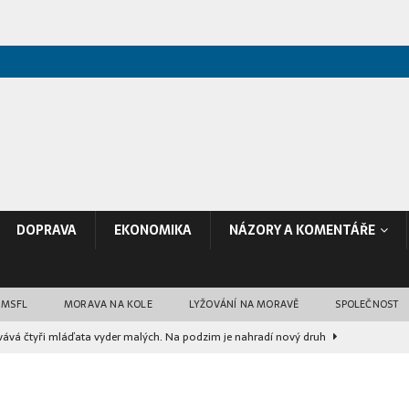
DOPRAVA
EKONOMIKA
NÁZORY A KOMENTÁŘE
 MSFL
MORAVA NA KOLE
LYŽOVÁNÍ NA MORAVĚ
SPOLEČNOST
ává čtyři mláďata vyder malých. Na podzim je nahradí nový druh
 je po proměně za 35 milionů korun hotové
ZPRÁVY Z BRNA