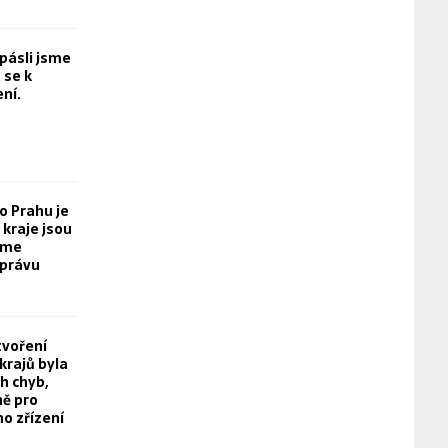
opásli jsme
 se k
ní.
o Prahu je
kraje jsou
eme
právu
tvoření
rajů byla
h chyb,
ě pro
o zřízení