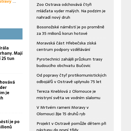
Zoo Ostrava odchovává čtyři
mláďata vyder malých. Na podzim je
nahradí nový druh
Bosonožské náměstí je po proměně
za 35 milionů korun hotové
Moravská část Hřebečska získá
rála
centrum podpory vzdělávání
rhany. Mají
í 25 tun
Pyrotechnici zahájili průzkum trasy
budoucího obchvatu Bučovic
Od popravy čtyř protikomunistických
odbojářů v Ostravě uplynulo 75 let
chovává
yder
Tereza Kneblová z Olomouce je
im je
mistryní světa ve vodním slalomu
uh
V Mrtvém rameni Moravy v
Olomouci žije 15 druhů ryb
stí je po
Projekt v Ostravě pomůže dětem při
ilionů
nástupu do první třídy