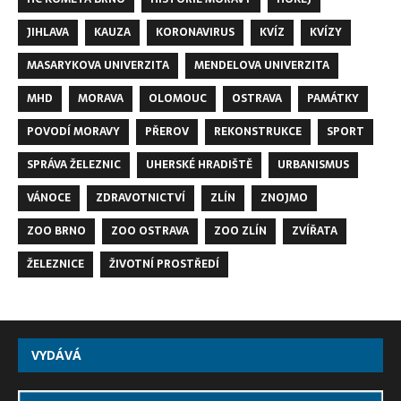
JIHLAVA
KAUZA
KORONAVIRUS
KVÍZ
KVÍZY
MASARYKOVA UNIVERZITA
MENDELOVA UNIVERZITA
MHD
MORAVA
OLOMOUC
OSTRAVA
PAMÁTKY
POVODÍ MORAVY
PŘEROV
REKONSTRUKCE
SPORT
SPRÁVA ŽELEZNIC
UHERSKÉ HRADIŠTĚ
URBANISMUS
VÁNOCE
ZDRAVOTNICTVÍ
ZLÍN
ZNOJMO
ZOO BRNO
ZOO OSTRAVA
ZOO ZLÍN
ZVÍŘATA
ŽELEZNICE
ŽIVOTNÍ PROSTŘEDÍ
VYDÁVÁ