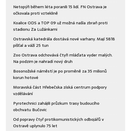
Netopýři během léta poranili 15 lidí. FN Ostrava je
očkovala proti vzteklině
Koalice ODS a TOP 09 už možná našla zbraň proti
stadionu Za Lužánkami
Ostravská katedrála dostává nové varhany. Mají 5818
píšťal a váží 25 tun
Zoo Ostrava odchovává čtyři mláďata vyder malých.
Na podzim je nahradí nový druh
Bosonožské náměstí je po proměně za 35 milionů
korun hotové
Moravská část Hřebečska získá centrum podpory
vzdělávání
Pyrotechnici zahájili průzkum trasy budoucího
obchvatu Bučovic
Od popravy čtyř protikomunistických odbojářů v
Ostravě uplynulo 75 let