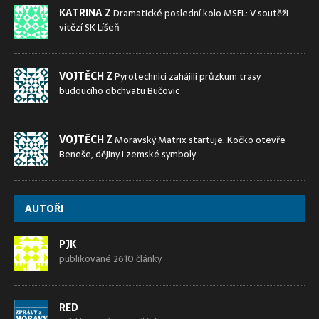
KATRINA Z
Dramatické poslední kolo MSFL: V soutěži
vítězí SK Líšeň
VOJTĚCH Z
Pyrotechnici zahájili průzkum trasy
budoucího obchvatu Bučovic
VOJTĚCH Z
Moravský Matrix startuje. Kočko otevře
Beneše, dějiny i zemské symboly
AUTOŘI
PJK
publikované 2610 články
RED