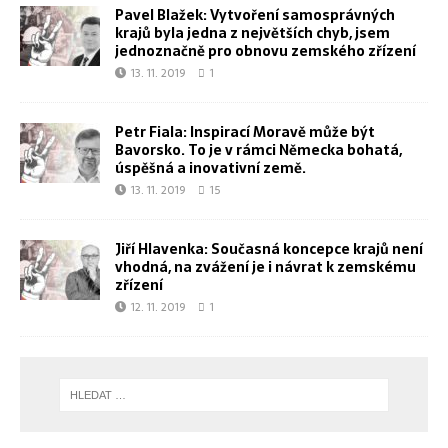
Pavel Blažek: Vytvoření samosprávných
krajů byla jedna z největších chyb, jsem
jednoznačně pro obnovu zemského zřízení
13. 11. 2019
1
Petr Fiala: Inspirací Moravě může být
Bavorsko. To je v rámci Německa bohatá,
úspěšná a inovativní země.
13. 11. 2019
15
Jiří Hlavenka: Současná koncepce krajů není
vhodná, na zvážení je i návrat k zemskému
zřízení
12. 11. 2019
1