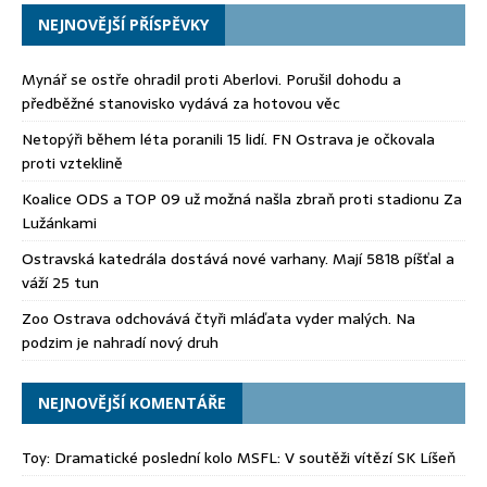
NEJNOVĚJŠÍ PŘÍSPĚVKY
Mynář se ostře ohradil proti Aberlovi. Porušil dohodu a
předběžné stanovisko vydává za hotovou věc
Netopýři během léta poranili 15 lidí. FN Ostrava je očkovala
proti vzteklině
Koalice ODS a TOP 09 už možná našla zbraň proti stadionu Za
Lužánkami
Ostravská katedrála dostává nové varhany. Mají 5818 píšťal a
váží 25 tun
Zoo Ostrava odchovává čtyři mláďata vyder malých. Na
podzim je nahradí nový druh
NEJNOVĚJŠÍ KOMENTÁŘE
Toy
:
Dramatické poslední kolo MSFL: V soutěži vítězí SK Líšeň