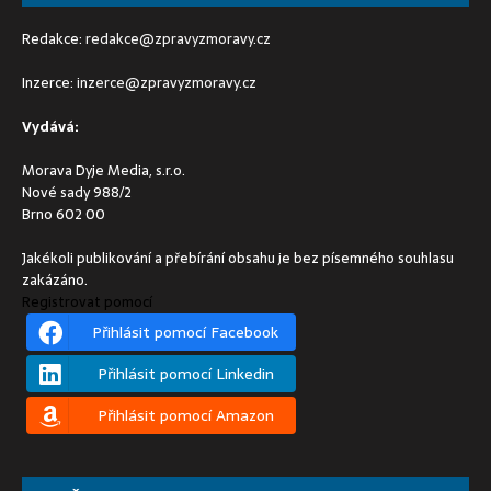
Redakce:
redakce@zpravyzmoravy.cz
Inzerce:
inzerce@zpravyzmoravy.cz
Vydává:
Morava Dyje Media, s.r.o.
Nové sady 988/2
Brno 602 00
Jakékoli publikování a přebírání obsahu je bez písemného souhlasu
zakázáno.
Registrovat pomocí
Přihlásit pomocí Facebook
Přihlásit pomocí Linkedin
Přihlásit pomocí Amazon