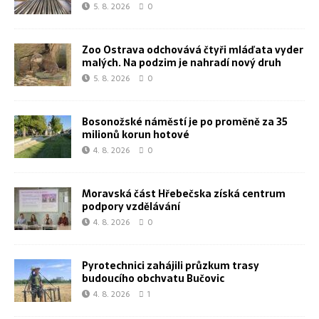
5. 8. 2026
0
Zoo Ostrava odchovává čtyři mláďata vyder
malých. Na podzim je nahradí nový druh
5. 8. 2026
0
Bosonožské náměstí je po proměně za 35
milionů korun hotové
4. 8. 2026
0
Moravská část Hřebečska získá centrum
podpory vzdělávání
4. 8. 2026
0
Pyrotechnici zahájili průzkum trasy
budoucího obchvatu Bučovic
4. 8. 2026
1