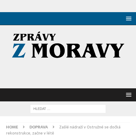
HOME
DOPRAVA
Zašlé nádraží v Ostružné se dočká
rekonstrukce, začne v létě