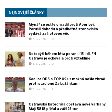
NEJNOVĚJŠÍ ČLÁNKY
Mynář se ostře ohradil proti Aberlovi.
Porušil dohodu a předběžné stanovisko
vydává za hotovou věc
6. 8. 2026
0
Netopýři během léta poranili 15 lidí. FN
Ostrava je očkovala proti vzteklině
6. 8. 2026
0
Koalice ODS a TOP 09 už možná našla zbraň
proti stadionu Za Lužánkami
6. 8. 2026
1
Ostravská katedrála dostává nové varhany.
Mají 5818 píšťal a váží 25 tun