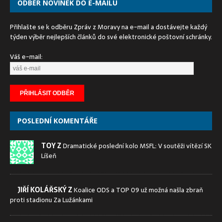
ODBĚR NOVINEK DO E-MAILU
Přihlašte se k odběru Zpráv z Moravy na e-mail a dostávejte každý
týden výběr nejlepších článků do své elektronické poštovní schránky.
Váš e-mail:
POSLEDNÍ KOMENTÁŘE
TOY Z
Dramatické poslední kolo MSFL: V soutěži vítězí SK
Líšeň
JIŘÍ KOLÁŘSKÝ Z
Koalice ODS a TOP 09 už možná našla zbraň
proti stadionu Za Lužánkami