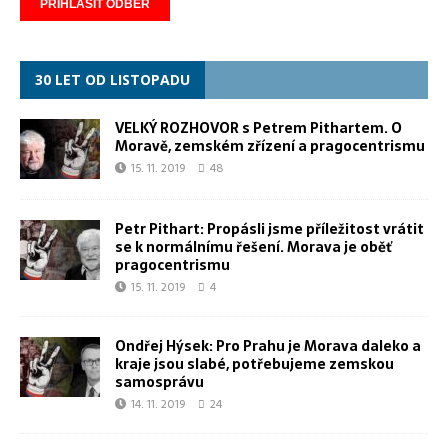
30 LET OD LISTOPADU
VELKÝ ROZHOVOR s Petrem Pithartem. O
Moravě, zemském zřízení a pragocentrismu
15. 11. 2019
48
Petr Pithart: Propásli jsme příležitost vrátit
se k normálnímu řešení. Morava je oběť
pragocentrismu
15. 11. 2019
4
Ondřej Hýsek: Pro Prahu je Morava daleko a
kraje jsou slabé, potřebujeme zemskou
samosprávu
14. 11. 2019
24