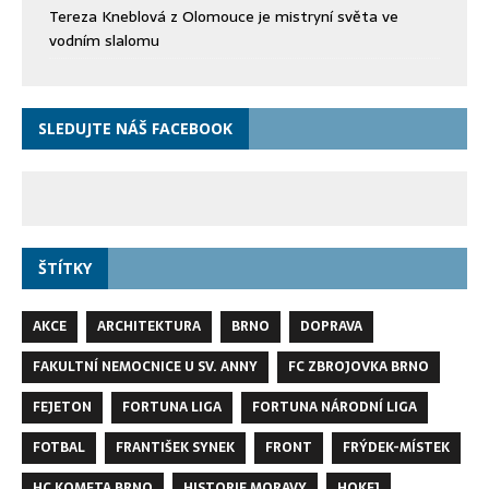
Tereza Kneblová z Olomouce je mistryní světa ve
vodním slalomu
SLEDUJTE NÁŠ FACEBOOK
ŠTÍTKY
AKCE
ARCHITEKTURA
BRNO
DOPRAVA
FAKULTNÍ NEMOCNICE U SV. ANNY
FC ZBROJOVKA BRNO
FEJETON
FORTUNA LIGA
FORTUNA NÁRODNÍ LIGA
FOTBAL
FRANTIŠEK SYNEK
FRONT
FRÝDEK-MÍSTEK
HC KOMETA BRNO
HISTORIE MORAVY
HOKEJ