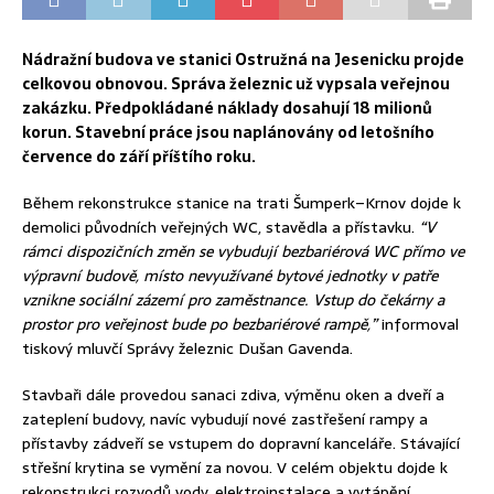
Nádražní budova ve stanici Ostružná na Jesenicku projde
celkovou obnovou. Správa železnic už vypsala veřejnou
zakázku. Předpokládané náklady dosahují 18 milionů
korun. Stavební práce jsou naplánovány od letošního
července do září příštího roku.
Během rekonstrukce stanice na trati Šumperk–Krnov dojde k
demolici původních veřejných WC, stavědla a přístavku.
“V
rámci dispozičních změn se vybudují bezbariérová WC přímo ve
výpravní budově, místo nevyužívané bytové jednotky v patře
vznikne sociální zázemí pro zaměstnance. Vstup do čekárny a
prostor pro veřejnost bude po bezbariérové rampě,”
informoval
tiskový mluvčí Správy železnic Dušan Gavenda.
Stavbaři dále provedou sanaci zdiva, výměnu oken a dveří a
zateplení budovy, navíc vybudují nové zastřešení rampy a
přístavby zádveří se vstupem do dopravní kanceláře. Stávající
střešní krytina se vymění za novou. V celém objektu dojde k
rekonstrukci rozvodů vody, elektroinstalace a vytápění.