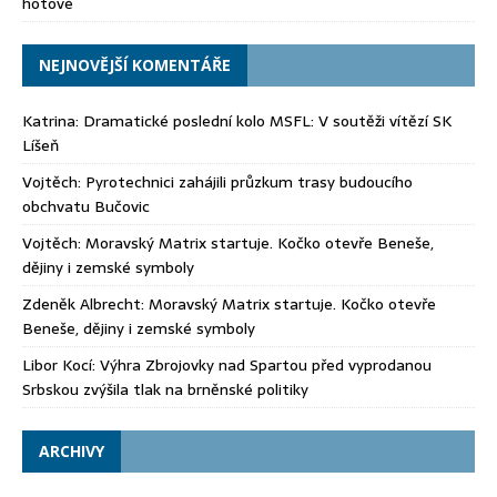
hotové
NEJNOVĚJŠÍ KOMENTÁŘE
Katrina
:
Dramatické poslední kolo MSFL: V soutěži vítězí SK
Líšeň
Vojtěch
:
Pyrotechnici zahájili průzkum trasy budoucího
obchvatu Bučovic
Vojtěch
:
Moravský Matrix startuje. Kočko otevře Beneše,
dějiny i zemské symboly
Zdeněk Albrecht
:
Moravský Matrix startuje. Kočko otevře
Beneše, dějiny i zemské symboly
Libor Kocí
:
Výhra Zbrojovky nad Spartou před vyprodanou
Srbskou zvýšila tlak na brněnské politiky
ARCHIVY