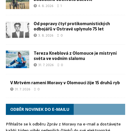
4. 8. 2026
1
Od popravy čtyř protikomunistických
odbojářů v Ostravě uplynulo 75 let
3. 8. 2026
0
Tereza Kneblová z Olomouce je mistryní
světa ve vodním slalomu
31. 7. 2026
0
V Mrtvém rameni Moravy v Olomouci žije 15 druhů ryb
31. 7. 2026
0
ODBĚR NOVINEK DO E-MAILU
Přihlašte se k odběru Zpráv z Moravy na e-mail a dostávejte
každý týden výběr nejlepších článků do své elektronické