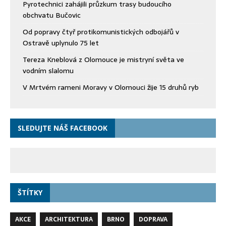
Pyrotechnici zahájili průzkum trasy budoucího
obchvatu Bučovic
Od popravy čtyř protikomunistických odbojářů v
Ostravě uplynulo 75 let
Tereza Kneblová z Olomouce je mistryní světa ve
vodním slalomu
V Mrtvém rameni Moravy v Olomouci žije 15 druhů ryb
SLEDUJTE NÁŠ FACEBOOK
ŠTÍTKY
AKCE
ARCHITEKTURA
BRNO
DOPRAVA