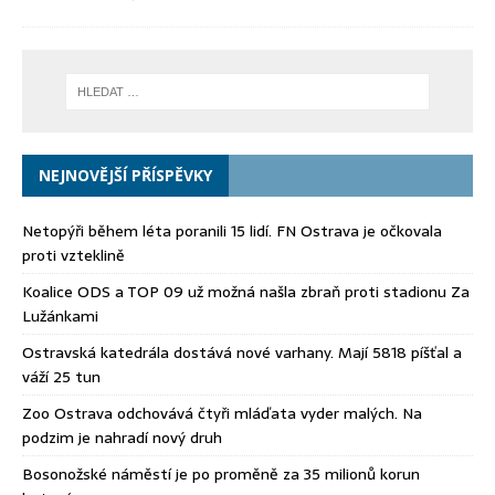
NEJNOVĚJŠÍ PŘÍSPĚVKY
Netopýři během léta poranili 15 lidí. FN Ostrava je očkovala
proti vzteklině
Koalice ODS a TOP 09 už možná našla zbraň proti stadionu Za
Lužánkami
Ostravská katedrála dostává nové varhany. Mají 5818 píšťal a
váží 25 tun
Zoo Ostrava odchovává čtyři mláďata vyder malých. Na
podzim je nahradí nový druh
Bosonožské náměstí je po proměně za 35 milionů korun