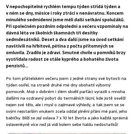
V nepochopitelně rychlém tempu týden střídá týden a
v něm se dny, měsíce i roky ztrácí v nenávratnu. Koncem
minulého sedmidenní jsme měli další setkání spolužáků.
Při společném pozdním odpoledni a večeru vzpomínaly na
dávná léta ve školních škamnách tři desítky
sedmdesátníků. Deset a dva další jsme na úvod setkání
navštívili na hřbitově, pětina z počtu přítomných se
omluvila. Zradilo je zdraví. Smutné chvíle u pomníků brzy
vystřídala radost ze stále kyprého a bohatého života
penzistů…
Po tom přátelském večeru jsem z jedné strany své bytosti na
týden osiřel, na straně druhé mé dny obohatil výborný
pomocník. Moji v dobrém i zlém skvělí parťáci vyrazili s mnoha
dalšími na ozdravný pobyt do termálních lázní, kde jistě osvěží
nejen své tělo, ale i mysl o zajímavé výhledy, a tak jsem se se
svým nejstarším vnukem zcela oddal plnění přání mé paní, jeho
babičky. Blíží se její oslava 7 x 10 let života a jako každá správná
oslavenkyně více než já vidí kolem sebe haldu nedostatků!