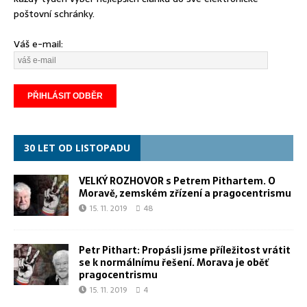
poštovní schránky.
Váš e-mail:
30 LET OD LISTOPADU
VELKÝ ROZHOVOR s Petrem Pithartem. O
Moravě, zemském zřízení a pragocentrismu
15. 11. 2019
48
Petr Pithart: Propásli jsme příležitost vrátit
se k normálnímu řešení. Morava je oběť
pragocentrismu
15. 11. 2019
4