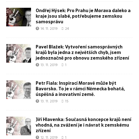
Ondřej Hýsek: Pro Prahu je Morava daleko a
kraje jsou slabé, potřebujeme zemskou
samosprávu
14. 11. 2019
24
Pavel Blažek: Vytvoření samosprávných
krajů byla jedna z největších chyb, jsem
jednoznačně pro obnovu zemského zřízení
13. 11. 2019
1
Petr Fiala: Inspirací Moravě může být
Bavorsko. To je v rámci Německa bohatá,
úspěšná a inovativní země.
13. 11. 2019
15
Jiří Hlavenka: Současná koncepce krajů není
vhodná, na zvážení je i návrat k zemskému
zřízení
12. 11. 2019
1