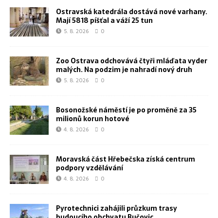
Ostravská katedrála dostává nové varhany.
Mají 5818 píšťal a váží 25 tun
5. 8. 2026
0
Zoo Ostrava odchovává čtyři mláďata vyder
malých. Na podzim je nahradí nový druh
5. 8. 2026
0
Bosonožské náměstí je po proměně za 35
milionů korun hotové
4. 8. 2026
0
Moravská část Hřebečska získá centrum
podpory vzdělávání
4. 8. 2026
0
Pyrotechnici zahájili průzkum trasy
budoucího obchvatu Bučovic