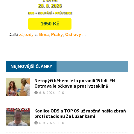
NEJNOVĚJŠÍ ČLÁNKY
Netopýři během léta poranili 15 lidí. FN
Ostrava je očkovala proti vzteklině
6. 8. 2026
0
Koalice ODS a TOP 09 už možná našla zbraň
proti stadionu Za Lužánkami
6. 8. 2026
0