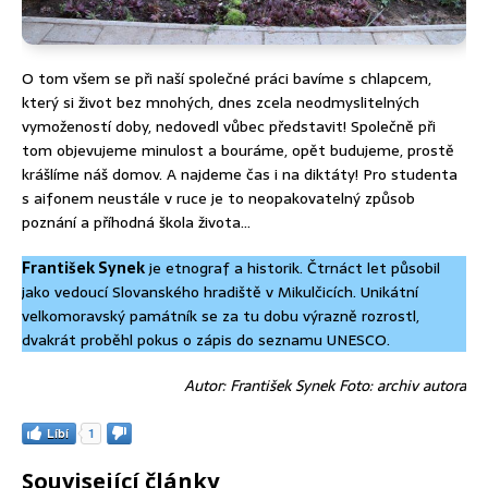
O tom všem se při naší společné práci bavíme s chlapcem,
který si život bez mnohých, dnes zcela neodmyslitelných
vymožeností doby, nedovedl vůbec představit! Společně při
tom objevujeme minulost a bouráme, opět budujeme, prostě
krášlíme náš domov. A najdeme čas i na diktáty! Pro studenta
s aifonem neustále v ruce je to neopakovatelný způsob
poznání a příhodná škola života…
František Synek
je etnograf a historik. Čtrnáct let působil
jako vedoucí Slovanského hradiště v Mikulčicích. Unikátní
velkomoravský památník se za tu dobu výrazně rozrostl,
dvakrát proběhl pokus o zápis do seznamu UNESCO.
Autor: František Synek Foto: archiv autora
Líbí
1
Související články