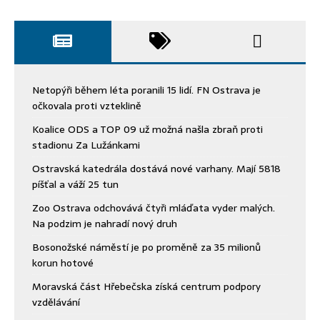
Netopýři během léta poranili 15 lidí. FN Ostrava je
očkovala proti vzteklině
Koalice ODS a TOP 09 už možná našla zbraň proti
stadionu Za Lužánkami
Ostravská katedrála dostává nové varhany. Mají 5818
píšťal a váží 25 tun
Zoo Ostrava odchovává čtyři mláďata vyder malých.
Na podzim je nahradí nový druh
Bosonožské náměstí je po proměně za 35 milionů
korun hotové
Moravská část Hřebečska získá centrum podpory
vzdělávání