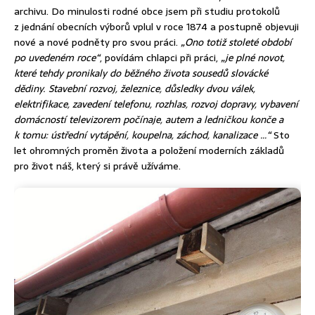
archivu. Do minulosti rodné obce jsem při studiu protokolů
z jednání obecních výborů vplul v roce 1874 a postupně objevuji
nové a nové podněty pro svou práci.
„Ono totiž stoleté období
po uvedeném roce“
, povídám chlapci při práci,
„je plné novot,
které tehdy pronikaly do běžného života sousedů slovácké
dědiny. Stavební rozvoj, železnice, důsledky dvou válek,
elektrifikace, zavedení telefonu, rozhlas, rozvoj dopravy, vybavení
domácností televizorem počínaje, autem a ledničkou konče a
k tomu: ústřední vytápění, koupelna, záchod, kanalizace …“
Sto
let ohromných proměn života a položení moderních základů
pro život náš, který si právě užíváme.