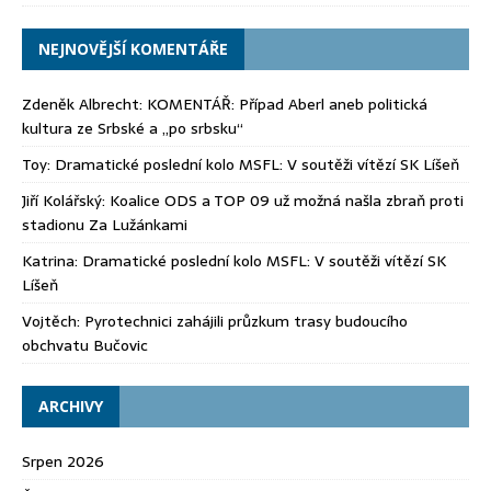
NEJNOVĚJŠÍ KOMENTÁŘE
Zdeněk Albrecht
:
KOMENTÁŘ: Případ Aberl aneb politická
kultura ze Srbské a „po srbsku“
Toy
:
Dramatické poslední kolo MSFL: V soutěži vítězí SK Líšeň
Jiří Kolářský
:
Koalice ODS a TOP 09 už možná našla zbraň proti
stadionu Za Lužánkami
Katrina
:
Dramatické poslední kolo MSFL: V soutěži vítězí SK
Líšeň
Vojtěch
:
Pyrotechnici zahájili průzkum trasy budoucího
obchvatu Bučovic
ARCHIVY
Srpen 2026