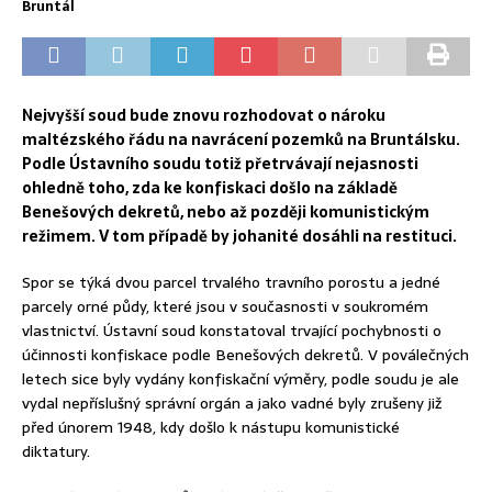
Bruntál
Nejvyšší soud bude znovu rozhodovat o nároku
maltézského řádu na navrácení pozemků na Bruntálsku.
Podle Ústavního soudu totiž přetrvávají nejasnosti
ohledně toho, zda ke konfiskaci došlo na základě
Benešových dekretů, nebo až později komunistickým
režimem. V tom případě by johanité dosáhli na restituci.
Spor se týká dvou parcel trvalého travního porostu a jedné
parcely orné půdy, které jsou v současnosti v soukromém
vlastnictví. Ústavní soud konstatoval trvající pochybnosti o
účinnosti konfiskace podle Benešových dekretů. V poválečných
letech sice byly vydány konfiskační výměry, podle soudu je ale
vydal nepříslušný správní orgán a jako vadné byly zrušeny již
před únorem 1948, kdy došlo k nástupu komunistické
diktatury.