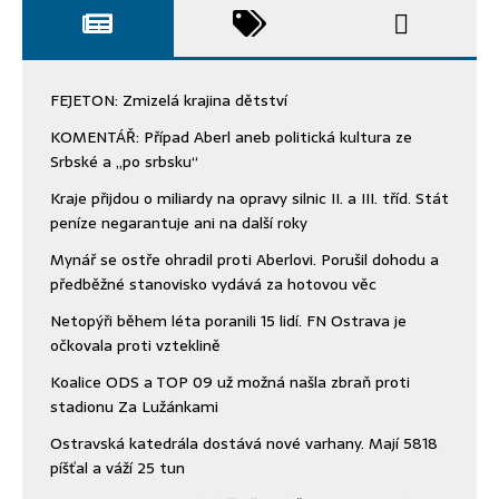
FEJETON: Zmizelá krajina dětství
KOMENTÁŘ: Případ Aberl aneb politická kultura ze
Srbské a „po srbsku“
Kraje přijdou o miliardy na opravy silnic II. a III. tříd. Stát
peníze negarantuje ani na další roky
Mynář se ostře ohradil proti Aberlovi. Porušil dohodu a
předběžné stanovisko vydává za hotovou věc
Netopýři během léta poranili 15 lidí. FN Ostrava je
očkovala proti vzteklině
Koalice ODS a TOP 09 už možná našla zbraň proti
stadionu Za Lužánkami
Ostravská katedrála dostává nové varhany. Mají 5818
píšťal a váží 25 tun