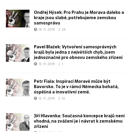
Ondřej Hýsek: Pro Prahu je Morava daleko a
kraje jsou slabé, potřebujeme zemskou
samosprávu
14. 11. 2019
24
Pavel Blažek: Vytvoření samosprávných
krajů byla jedna z největších chyb, jsem
jednoznačně pro obnovu zemského zřízení
13. 11. 2019
1
Petr Fiala: Inspirací Moravě může být
Bavorsko. To je v rámci Německa bohatá,
úspěšná a inovativní země.
13. 11. 2019
15
Jiří Hlavenka: Současná koncepce krajů není
vhodná, na zvážení je i návrat k zemskému
zřízení