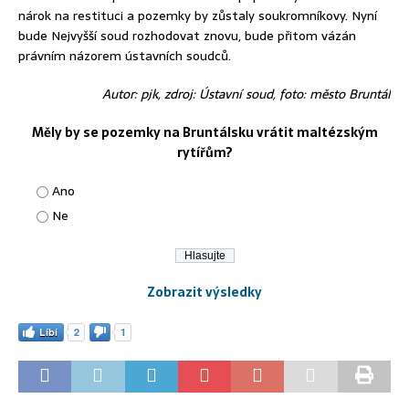
nárok na restituci a pozemky by zůstaly soukromníkovy. Nyní
bude Nejvyšší soud rozhodovat znovu, bude přitom vázán
právním názorem ústavních soudců.
Autor: pjk, zdroj: Ústavní soud, foto: město Bruntál
Měly by se pozemky na Bruntálsku vrátit maltézským
rytířům?
Ano
Ne
Zobrazit výsledky
Líbí
2
1