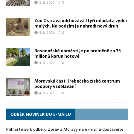
5. 8. 2026
0
Zoo Ostrava odchovává čtyři mláďata vyder
malých. Na podzim je nahradí nový druh
5. 8. 2026
0
Bosonožské náměstí je po proměně za 35
milionů korun hotové
4. 8. 2026
0
Moravská část Hřebečska získá centrum
podpory vzdělávání
4. 8. 2026
0
ODBĚR NOVINEK DO E-MAILU
Přihlašte se k odběru Zpráv z Moravy na e-mail a dostávejte