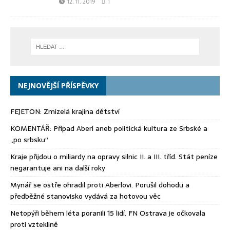
12. 11. 2019
1
NEJNOVĚJŠÍ PŘÍSPĚVKY
FEJETON: Zmizelá krajina dětství
KOMENTÁŘ: Případ Aberl aneb politická kultura ze Srbské a
„po srbsku“
Kraje přijdou o miliardy na opravy silnic II. a III. tříd. Stát peníze
negarantuje ani na další roky
Mynář se ostře ohradil proti Aberlovi. Porušil dohodu a
předběžné stanovisko vydává za hotovou věc
Netopýři během léta poranili 15 lidí. FN Ostrava je očkovala
proti vzteklině