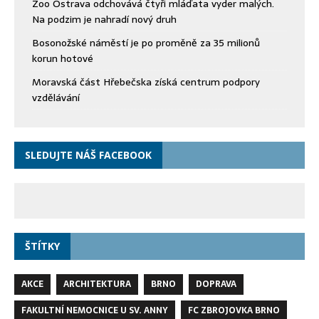
Zoo Ostrava odchovává čtyři mláďata vyder malých.
Na podzim je nahradí nový druh
Bosonožské náměstí je po proměně za 35 milionů
korun hotové
Moravská část Hřebečska získá centrum podpory
vzdělávání
SLEDUJTE NÁŠ FACEBOOK
ŠTÍTKY
AKCE
ARCHITEKTURA
BRNO
DOPRAVA
FAKULTNÍ NEMOCNICE U SV. ANNY
FC ZBROJOVKA BRNO