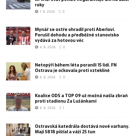
roky
7. 8. 2026
0
Mynář se ostře ohradil proti Aberlovi.
Porušil dohodu a předběžné stanovisko
vydává za hotovou věc
6. 8. 2026
0
Netopýři během léta poranili 15 lidí. FN
Ostrava je očkovala proti vzteklině
6. 8. 2026
0
Koalice ODS a TOP 09 už možná našla zbraň
proti stadionu Za Lužánkami
6. 8. 2026
1
Ostravská katedrála dostává nové varhany.
Mají 5818 píšťal a váží 25 tun