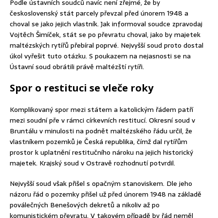
Podle ústavních soudců navíc není zřejmé, že by
československý stát parcely převzal před únorem 1948 a
choval se jako jejich vlastník. Jak informoval soudce zpravodaj
Vojtěch Šimíček, stát se po převratu choval, jako by majetek
maltézských rytířů přebíral poprvé. Nejvyšší soud proto dostal
úkol vyřešit tuto otázku. S poukazem na nejasnosti se na
Ústavní soud obrátili právě maltézští rytíři.
Spor o restituci se vleče roky
Komplikovaný spor mezi státem a katolickým řádem patří
mezi soudní pře v rámci církevních restitucí. Okresní soud v
Bruntálu v minulosti na podnět maltézského řádu určil, že
vlastníkem pozemků je Česká republika, čímž dal rytířům
prostor k uplatnění restitučního nároku na jejich historický
majetek. Krajský soud v Ostravě rozhodnutí potvrdil.
Nejvyšší soud však přišel s opačným stanoviskem. Dle jeho
názoru řád o pozemky přišel už před únorem 1948 na základě
poválečných Benešových dekretů a nikoliv až po
komunistickém převratu. V takovém případě by řád neměl