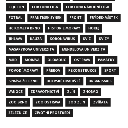
FEJETON
FORTUNA LIGA
FORTUNA NÁRODNÍ LIGA
FOTBAL
FRANTIŠEK SYNEK
FRONT
FRÝDEK-MÍSTEK
HC KOMETA BRNO
HISTORIE MORAVY
HOKEJ
JIHLAVA
KAUZA
KORONAVIRUS
KVÍZ
KVÍZY
MASARYKOVA UNIVERZITA
MENDELOVA UNIVERZITA
MHD
MORAVA
OLOMOUC
OSTRAVA
PAMÁTKY
POVODÍ MORAVY
PŘEROV
REKONSTRUKCE
SPORT
SPRÁVA ŽELEZNIC
UHERSKÉ HRADIŠTĚ
URBANISMUS
VÁNOCE
ZDRAVOTNICTVÍ
ZLÍN
ZNOJMO
ZOO BRNO
ZOO OSTRAVA
ZOO ZLÍN
ZVÍŘATA
ŽELEZNICE
ŽIVOTNÍ PROSTŘEDÍ