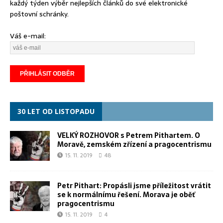
každý týden výběr nejlepších článků do své elektronické
poštovní schránky.
Váš e-mail:
30 LET OD LISTOPADU
VELKÝ ROZHOVOR s Petrem Pithartem. O
Moravě, zemském zřízení a pragocentrismu
15. 11. 2019
48
Petr Pithart: Propásli jsme příležitost vrátit
se k normálnímu řešení. Morava je oběť
pragocentrismu
15. 11. 2019
4