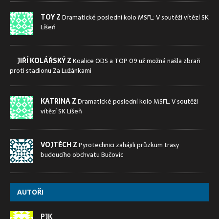
TOY Z
Dramatické poslední kolo MSFL: V soutěži vítězí SK
Líšeň
JIŘÍ KOLÁŘSKÝ Z
Koalice ODS a TOP 09 už možná našla zbraň
proti stadionu Za Lužánkami
KATRINA Z
Dramatické poslední kolo MSFL: V soutěži
vítězí SK Líšeň
VOJTĚCH Z
Pyrotechnici zahájili průzkum trasy
budoucího obchvatu Bučovic
AUTOŘI
PJK