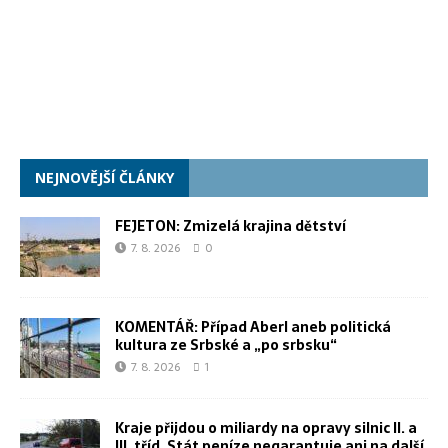
NEJNOVĚJŠÍ ČLÁNKY
FEJETON: Zmizelá krajina dětství
7. 8. 2026
0
KOMENTÁŘ: Případ Aberl aneb politická
kultura ze Srbské a „po srbsku“
7. 8. 2026
1
Kraje přijdou o miliardy na opravy silnic II. a
III. tříd. Stát peníze negarantuje ani na další