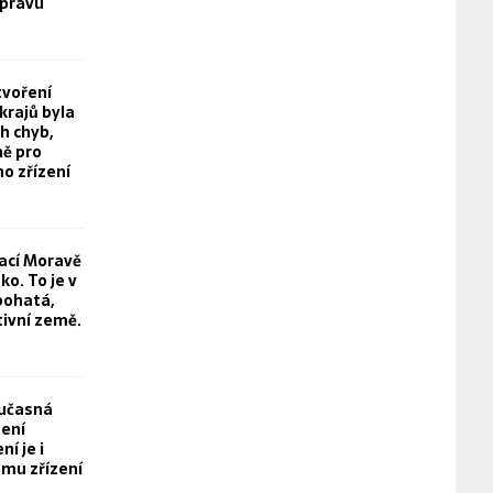
právu
tvoření
rajů byla
h chyb,
ě pro
o zřízení
rací Moravě
o. To je v
bohatá,
tivní země.
oučasná
není
í je i
mu zřízení