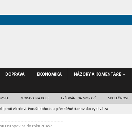
DOPRAVA
EKONOMIKA
NÁZORY A KOMENTÁŘE
 MSFL
MORAVA NA KOLE
LYŽOVÁNÍ NA MORAVĚ
SPOLEČNOST
il proti Aberlovi. Porušil dohodu a předběžné stanovisko vydává za
ou Ostopovice do roku 2045?
poranili 15 lidí. FN Ostrava je očkovala proti vzteklině
RŮZNÉ