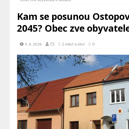
[ 7. 8. 2026 ]
FEJETON: Zmizelá kra
Kam se posunou Ostopov
[ 7. 8. 2026 ]
KOMENTÁŘ: Případ Abe
2045? Obec zve obyvatel
KOMENTÁŘE
[ 7. 8. 2026 ]
Kraje přijdou o miliar
5. 6. 2026
ČŠ
Z měst a obcí
0
DOPRAVA