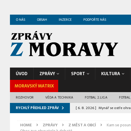
O NÁS
OBSAH
INZERCE
PODPOŘTE NÁS
ÚVOD
ZPRÁVY
SPORT
KULTURA
MORAVSKÝ MATRIX
ROZHOVOR
VĚDA A TECHNIKA
FOTBAL 2.LIGA
FOTBAL
RYCHLÝ PŘEHLED ZPRÁV
[ 6. 8. 2026 ]
Mynář se ostře ohrad
hotovou věc
ZPRÁVY Z BRNA
HOME
ZPRÁVY
Z MĚST A OBCÍ
Kam se posun
[ 6. 8. 2026 ]
Netopýři během léta 
Obec zve obyvatele k debatě