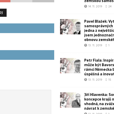
zemskou samos
14. 11. 2019
24
OJ
Pavel Blažek: Vy
samosprávných k
jedna z největšíc
jsem jednoznačn
obnovu zemskéh
13. 11. 2019
1
Petr Fiala: Inspi
může být Bavorsk
rámci Německa 
úspěšná a inova
13. 11. 2019
15
Jiří Hlavenka: S
koncepce krajů 
vhodná, na zvážen
návrat k zemské