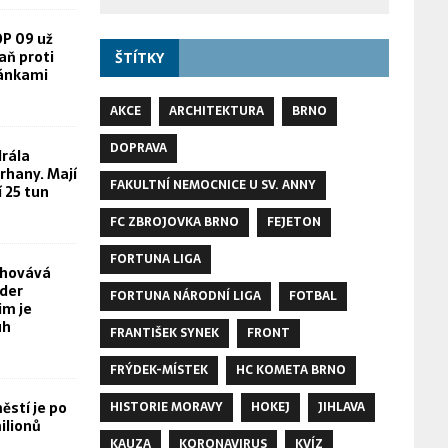
OP 09 už
aň proti
ŠTÍTKY
žánkami
AKCE
ARCHITEKTURA
BRNO
DOPRAVA
rála
rhany. Mají
FAKULTNÍ NEMOCNICE U SV. ANNY
í 25 tun
FC ZBROJOVKA BRNO
FEJETON
FORTUNA LIGA
chovává
yder
FORTUNA NÁRODNÍ LIGA
FOTBAL
im je
uh
FRANTIŠEK SYNEK
FRONT
FRÝDEK-MÍSTEK
HC KOMETA BRNO
stí je po
HISTORIE MORAVY
HOKEJ
JIHLAVA
ilionů
KAUZA
KORONAVIRUS
KVÍZ