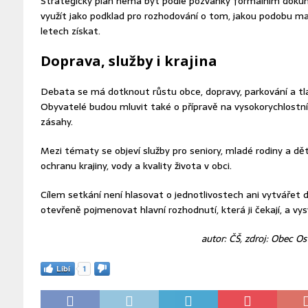
Strategický plán nemá být podle pozvánky formálním doku
využít jako podklad pro rozhodování o tom, jakou podobu maj
letech získat.
Doprava, služby i krajina
Debata se má dotknout růstu obce, dopravy, parkování a tl
Obyvatelé budou mluvit také o přípravě na vysokorychlostní t
zásahy.
Mezi tématy se objeví služby pro seniory, mladé rodiny a dě
ochranu krajiny, vody a kvality života v obci.
Cílem setkání není hlasovat o jednotlivostech ani vytvářet
otevřeně pojmenovat hlavní rozhodnutí, která ji čekají, a vysvě
autor: ČŠ, zdroj: Obec O
Líbí
1