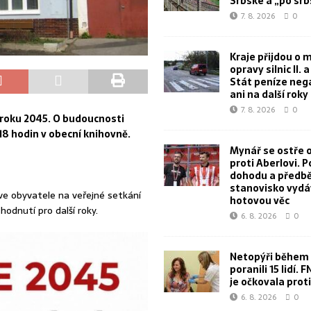
Srbské a „po sr
7. 8. 2026
0
Kraje přijdou o m
opravy silnic II. a I
Stát peníze neg
ani na další roky
7. 8. 2026
0
 roku 2045. O budoucnosti
18 hodin v obecní knihovně.
Mynář se ostře o
proti Aberlovi. P
dohodu a předb
stanovisko vydá
ve obyvatele na veřejné setkání
hotovou věc
odnutí pro další roky.
6. 8. 2026
0
Netopýři během 
poranili 15 lidí. 
je očkovala proti
6. 8. 2026
0