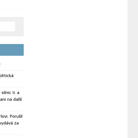
í
litická
ilnic II. a
ani na další
ovi. Porušil
vydává za