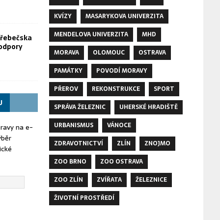
KVÍZY
MASARYKOVA UNIVERZITA
MENDELOVA UNIVERZITA
MHD
Hřebečska
odpory
MORAVA
OLOMOUC
OSTRAVA
PAMÁTKY
POVODÍ MORAVY
PŘEROV
REKONSTRUKCE
SPORT
U
SPRÁVA ŽELEZNIC
UHERSKÉ HRADIŠTĚ
URBANISMUS
VÁNOCE
oravy na e-
ýběr
ZDRAVOTNICTVÍ
ZLÍN
ZNOJMO
ické
ZOO BRNO
ZOO OSTRAVA
ZOO ZLÍN
ZVÍŘATA
ŽELEZNICE
ŽIVOTNÍ PROSTŘEDÍ