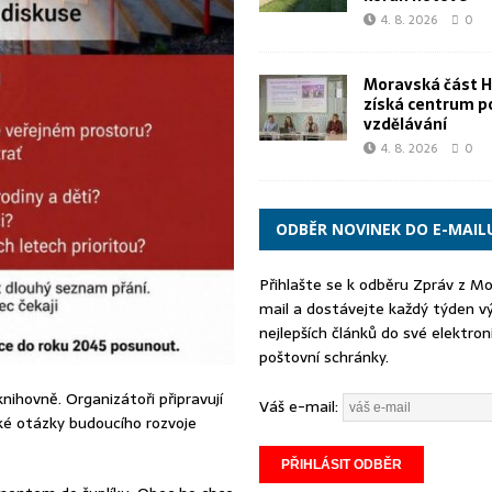
4. 8. 2026
0
Moravská část 
získá centrum p
vzdělávání
4. 8. 2026
0
ODBĚR NOVINEK DO E-MAIL
Přihlašte se k odběru Zpráv z M
mail a dostávejte každý týden v
nejlepších článků do své elektron
poštovní schránky.
nihovně. Organizátoři připravují
Váš e-mail:
ké otázky budoucího rozvoje