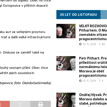
mentem do šuplíku. Obec ho chce
í Ostopovice v příštích dvaceti
30 LET OD LISTOPADU
VELKÝ ROZHOVOR
Pithartem. O Mo
aku aut ve veřejném prostoru.
zemském zřízen
rať a další velké infrastrukturní
pragocentrismu
15. 11. 2019
48
ti. Diskuse se zaměří také na
Petr Pithart: Pr
příležitost vrátit
normálnímu řeše
 dlouhý seznam přání. Obec chce
Morava je oběť
tlit jejich souvislosti.
pragocentrismu
15. 11. 2019
4
stopovice, foto: Dezidor(wikimedia)
Ondřej Hýsek: Pr
Morava daleko a 
slabé, potřebuj