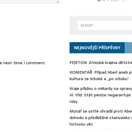
12. 11. 2019
1
NEJNOVĚJŠÍ PŘÍSPĚVKY
FEJETON: Zmizelá krajina dětstv
he next time I comment.
KOMENTÁŘ: Případ Aberl aneb po
kultura ze Srbské a „po srbsku“
Kraje přijdou o miliardy na opravy s
III. tříd. Stát peníze negarantuje 
roky
Mynář se ostře ohradil proti Aberl
dohodu a předběžné stanovisko 
hotovou věc