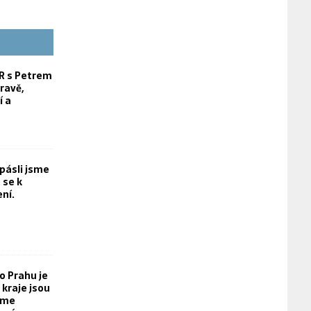
 s Petrem
ravě,
í a
opásli jsme
 se k
ní.
o Prahu je
kraje jsou
eme