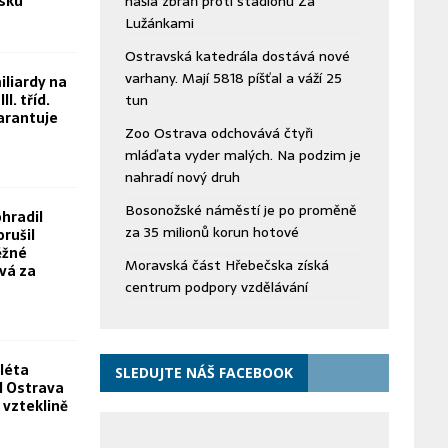
bsku“
našla zbraň proti stadionu Za
Lužánkami
Ostravská katedrála dostává nové
varhany. Mají 5818 píšťal a váží 25
iliardy na
II. tříd.
tun
arantuje
Zoo Ostrava odchovává čtyři
mláďata vyder malých. Na podzim je
nahradí nový druh
Bosonožské náměstí je po proměně
hradil
za 35 milionů korun hotové
orušil
ěžné
Moravská část Hřebečska získá
vá za
centrum podpory vzdělávání
léta
SLEDUJTE NÁŠ FACEBOOK
FN Ostrava
 vzteklině