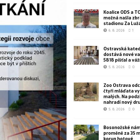
Koalice ODS a T
možná našla zbr
stadionu Za Lu
6. 8. 2026
1
Ostravská kated
dostává nové va
5818 píšťal a váž
5. 8. 2026
0
Zoo Ostrava od
čtyři mláďata v
malých. Na podz
nahradí nový dr
5. 8. 2026
0
Bosonožské námě
proměně za 35 m
korun hotové