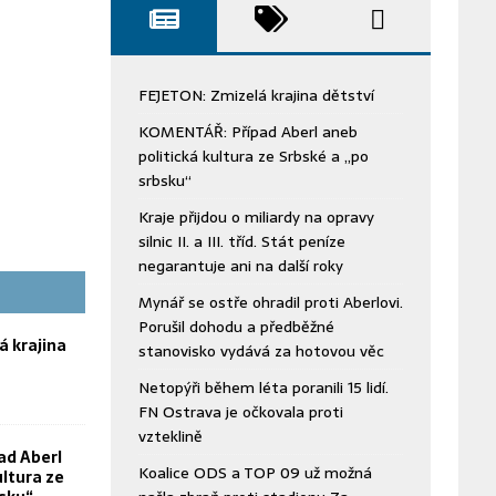
FEJETON: Zmizelá krajina dětství
KOMENTÁŘ: Případ Aberl aneb
politická kultura ze Srbské a „po
srbsku“
Kraje přijdou o miliardy na opravy
silnic II. a III. tříd. Stát peníze
negarantuje ani na další roky
Mynář se ostře ohradil proti Aberlovi.
Porušil dohodu a předběžné
á krajina
stanovisko vydává za hotovou věc
Netopýři během léta poranili 15 lidí.
FN Ostrava je očkovala proti
vzteklině
ad Aberl
Koalice ODS a TOP 09 už možná
ultura ze