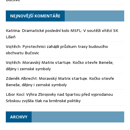
NEJNOVĚJŠÍ KOMENTÁŘE
Katrina
:
Dramatické poslední kolo MSFL: V soutěži vítězí SK
Líšeň
Vojtěch
:
Pyrotechnici zahájili průzkum trasy budoucího
obchvatu Bučovic
Vojtěch
:
Moravský Matrix startuje. Kočko otevře Beneše,
dějiny i zemské symboly
Zdeněk Albrecht
:
Moravský Matrix startuje. Kočko otevře
Beneše, dějiny i zemské symboly
Libor Kocí
:
Výhra Zbrojovky nad Spartou před vyprodanou
Srbskou zvýšila tlak na brněnské politiky
ARCHIVY