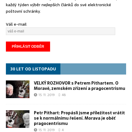
každý týden výběr nejlepších článků do své elektronické
poštovní schránky.
Váš e-mail:
30 LET OD LISTOPADU
VELKÝ ROZHOVOR s Petrem Pithartem. O
Moravě, zemském zřízení a pragocentrismu
15. 11. 2019
48
Petr Pithart: Propásli jsme příležitost vrátit
se k normálnímu řešení. Morava je oběť
pragocentrismu
15. 11. 2019
4