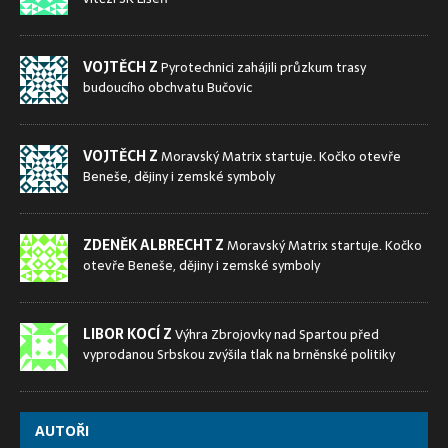
VOJTĚCH Z
Pyrotechnici zahájili průzkum trasy
budoucího obchvatu Bučovic
VOJTĚCH Z
Moravský Matrix startuje. Kočko otevře
Beneše, dějiny i zemské symboly
ZDENĚK ALBRECHT Z
Moravský Matrix startuje. Kočko
otevře Beneše, dějiny i zemské symboly
LIBOR KOCÍ Z
Výhra Zbrojovky nad Spartou před
vyprodanou Srbskou zvýšila tlak na brněnské politiky
AUTOŘI