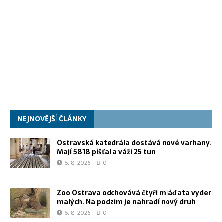
NEJNOVĚJŠÍ ČLÁNKY
Ostravská katedrála dostává nové varhany.
Mají 5818 píšťal a váží 25 tun
5. 8. 2026
0
Zoo Ostrava odchovává čtyři mláďata vyder
malých. Na podzim je nahradí nový druh
5. 8. 2026
0