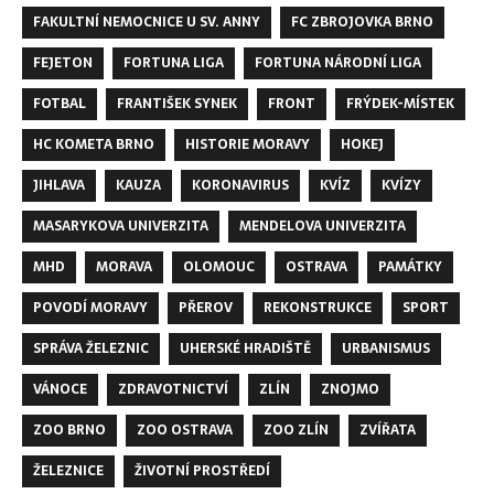
FAKULTNÍ NEMOCNICE U SV. ANNY
FC ZBROJOVKA BRNO
FEJETON
FORTUNA LIGA
FORTUNA NÁRODNÍ LIGA
FOTBAL
FRANTIŠEK SYNEK
FRONT
FRÝDEK-MÍSTEK
HC KOMETA BRNO
HISTORIE MORAVY
HOKEJ
JIHLAVA
KAUZA
KORONAVIRUS
KVÍZ
KVÍZY
MASARYKOVA UNIVERZITA
MENDELOVA UNIVERZITA
MHD
MORAVA
OLOMOUC
OSTRAVA
PAMÁTKY
POVODÍ MORAVY
PŘEROV
REKONSTRUKCE
SPORT
SPRÁVA ŽELEZNIC
UHERSKÉ HRADIŠTĚ
URBANISMUS
VÁNOCE
ZDRAVOTNICTVÍ
ZLÍN
ZNOJMO
ZOO BRNO
ZOO OSTRAVA
ZOO ZLÍN
ZVÍŘATA
ŽELEZNICE
ŽIVOTNÍ PROSTŘEDÍ