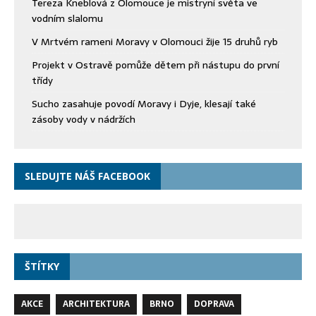
Tereza Kneblová z Olomouce je mistryní světa ve
vodním slalomu
V Mrtvém rameni Moravy v Olomouci žije 15 druhů ryb
Projekt v Ostravě pomůže dětem při nástupu do první
třídy
Sucho zasahuje povodí Moravy i Dyje, klesají také
zásoby vody v nádržích
SLEDUJTE NÁŠ FACEBOOK
ŠTÍTKY
AKCE
ARCHITEKTURA
BRNO
DOPRAVA