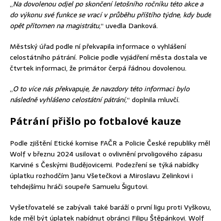
„
Na dovolenou odjel po skončení letošního ročníku této akce a
do výkonu své funkce se vrací v průběhu příštího týdne, kdy bude
opět přítomen na magistrátu,
“ uvedla Danková.
Městský úřad podle ní překvapila informace o vyhlášení
celostátního pátrání. Policie podle vyjádření města dostala ve
čtvrtek informaci, že primátor čerpá řádnou dovolenou.
„
O to více nás překvapuje, že navzdory této informaci bylo
následně vyhlášeno celostátní pátrání,
“ doplnila mluvčí.
Pátrání přišlo po fotbalové kauze
Podle zjištění Etické komise FAČR a Policie České republiky měl
Wolf v březnu 2024 usilovat o ovlivnění prvoligového zápasu
Karviné s Českými Budějovicemi. Podezření se týká nabídky
úplatku rozhodčím Janu Všetečkovi a Miroslavu Zelinkovi i
tehdejšímu hráči soupeře Samuelu Šigutovi.
Vyšetřovatelé se zabývali také baráží o první ligu proti Vyškovu,
kde měl být úplatek nabídnut obránci Filipu Štěpánkovi. Wolf