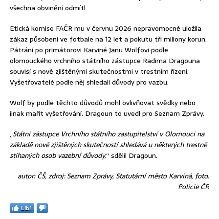
všechna obvinění odmítl.
Etická komise FAČR mu v červnu 2026 nepravomocně uložila
zákaz působení ve fotbale na 12 let a pokutu tři miliony korun.
Pátrání po primátorovi Karviné Janu Wolfovi podle
olomouckého vrchního státního zástupce Radima Dragouna
souvisí s nově zjištěnými skutečnostmi v trestním řízení.
Vyšetřovatelé podle něj shledali důvody pro vazbu.
Wolf by podle těchto důvodů mohl ovlivňovat svědky nebo
jinak mařit vyšetřování. Dragoun to uvedl pro Seznam Zprávy.
„
Státní zástupce Vrchního státního zastupitelství v Olomouci na
základě nově zjištěných skutečností shledává u některých trestně
stíhaných osob vazební důvody,
“ sdělil Dragoun.
autor: ČŠ, zdroj: Seznam Zprávy, Statutární město Karviná, foto:
Policie ČR
Líbí