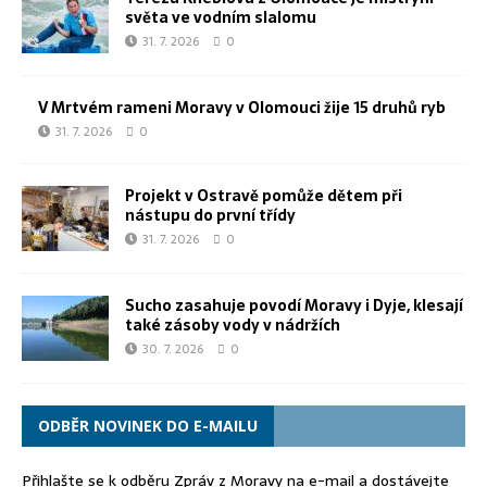
světa ve vodním slalomu
31. 7. 2026
0
V Mrtvém rameni Moravy v Olomouci žije 15 druhů ryb
31. 7. 2026
0
Projekt v Ostravě pomůže dětem při
nástupu do první třídy
31. 7. 2026
0
Sucho zasahuje povodí Moravy i Dyje, klesají
také zásoby vody v nádržích
30. 7. 2026
0
ODBĚR NOVINEK DO E-MAILU
Přihlašte se k odběru Zpráv z Moravy na e-mail a dostávejte