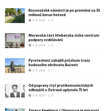
Bosonožské náměstí je po proměně za 35
milionů korun hotové
4. 8. 2026
0
Moravská část Hřebečska získá centrum
podpory vzdělávání
4. 8. 2026
0
Pyrotechnici zahájili průzkum trasy
budoucího obchvatu Bučovic
4. 8. 2026
1
Od popravy čtyř protikomunistických
odbojářů v Ostravě uplynulo 75 let
3. 8. 2026
0
Tereza Kneblová z Olomouce je mistryní