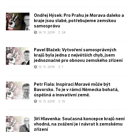
Ondřej Hýsek: Pro Prahu je Morava daleko a
kraje jsou slabé, potřebujeme zemskou
samosprávu
14. 11. 2019
24
Pavel Blažek: Vytvoření samosprávných
krajů byla jedna z největších chyb, jsem
jednoznačně pro obnovu zemského zřízení
13. 11. 2019
1
Petr Fiala: Inspirací Moravě může být
Bavorsko. To je v rámci Německa bohatá,
úspěšná a inovativní země.
13. 11. 2019
15
Jiří Hlavenka: Současná koncepce krajů není
vhodná, na zvážení je i návrat k zemskému
zřízení