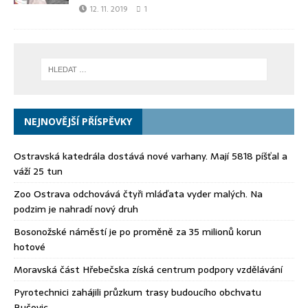
12. 11. 2019
1
NEJNOVĚJŠÍ PŘÍSPĚVKY
Ostravská katedrála dostává nové varhany. Mají 5818 píšťal a
váží 25 tun
Zoo Ostrava odchovává čtyři mláďata vyder malých. Na
podzim je nahradí nový druh
Bosonožské náměstí je po proměně za 35 milionů korun
hotové
Moravská část Hřebečska získá centrum podpory vzdělávání
Pyrotechnici zahájili průzkum trasy budoucího obchvatu
Bučovic