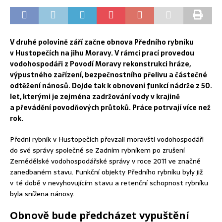
V druhé polovině září začne obnova Předního rybníku
v Hustopečích na jihu Moravy. V rámci prací provedou
vodohospodáři z Povodí Moravy rekonstrukci hráze,
výpustného zařízení, bezpečnostního přelivu a částečné
odtěžení nánosů. Dojde tak k obnovení funkcí nádrže z 50.
let, kterými je zejména zadržování vody v krajině
a převádění povodňových průtoků. Práce potrvají více než
rok.
Přední rybník v Hustopečích převzali moravští vodohospodáři
do své správy společně se Zadním rybníkem po zrušení
Zemědělské vodohospodářské správy v roce 2011 ve značně
zanedbaném stavu. Funkční objekty Předního rybníku byly již
v té době v nevyhovujícím stavu a retenční schopnost rybníku
byla snížena nánosy.
Obnově bude předcházet vypuštění