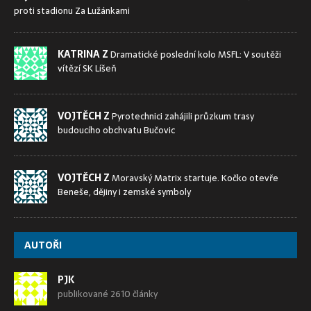
proti stadionu Za Lužánkami
KATRINA Z
Dramatické poslední kolo MSFL: V soutěži
vítězí SK Líšeň
VOJTĚCH Z
Pyrotechnici zahájili průzkum trasy
budoucího obchvatu Bučovic
VOJTĚCH Z
Moravský Matrix startuje. Kočko otevře
Beneše, dějiny i zemské symboly
AUTOŘI
PJK
publikované 2610 články