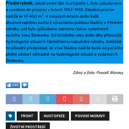
Přední rybník
, neboli vodní dílo Hustopeče I., bylo vybudováno
a uvedeno do provozu v letech 1952-1953. Zásobní prostor
3
nádrže je 111 400 m
. V minulých letech došlo kvůli
dlouhotrvajícímu suchu k výraznému poklesu hladiny v Předním
rybníku, což bylo způsobeno zejména nízkou vydatností
vodního toku Štinkovka. Od letošního roku došlo díky příznivější
hydrologické situaci k částečnému napuštění rybníku. Dokládá
to původní předpoklad, že stav hladiny nádrže bude od počátku
plnění záviset výhradně na hydrologické situaci a vydatnosti
Štinkovky.
Zdroj a foto: Povodí Moravy
Líbí
FRONT
HUSTOPEČE
POVODÍ MORAVY
ŽIVOTNÍ PROSTŘEDÍ