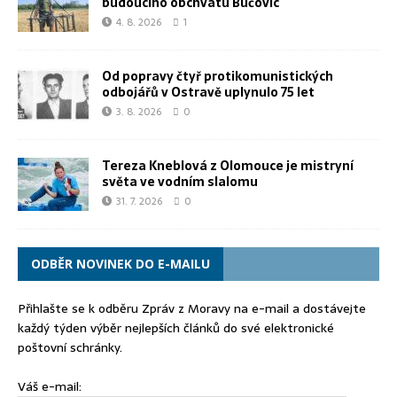
budoucího obchvatu Bučovic
4. 8. 2026
1
Od popravy čtyř protikomunistických
odbojářů v Ostravě uplynulo 75 let
3. 8. 2026
0
Tereza Kneblová z Olomouce je mistryní
světa ve vodním slalomu
31. 7. 2026
0
ODBĚR NOVINEK DO E-MAILU
Přihlašte se k odběru Zpráv z Moravy na e-mail a dostávejte
každý týden výběr nejlepších článků do své elektronické
poštovní schránky.
Váš e-mail: