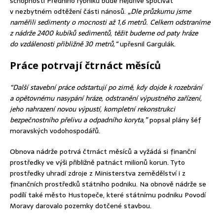
schopnosti Předního rybníku bude nejdříve spočívat
v nezbytném odtěžení části nánosů.
„Dle průzkumu jsme
naměřili sedimenty o mocnosti až 1,6 metrů. Celkem odstraníme
z nádrže 2400 kubíků sedimentů, těžit budeme od paty hráze
do vzdálenosti přibližně 30 metrů,“
upřesnil Gargulák.
Práce potrvají čtrnáct měsíců
“Další stavební práce odstartují po zimě, kdy dojde k rozebrání
a opětovnému nasypání hráze, odstranění výpustného zařízení,
jeho nahrazení novou výpustí, kompletní rekonstrukci
bezpečnostního přelivu a odpadního koryta,”
popsal plány šéf
moravských vodohospodářů.
Obnova nádrže potrvá čtrnáct měsíců a vyžádá si finanční
prostředky ve výši přibližně patnáct milionů korun. Tyto
prostředky uhradí zdroje z Ministerstva zemědělství i z
finančních prostředků státního podniku. Na obnově nádrže se
podílí také město Hustopeče, které státnímu podniku Povodí
Moravy darovalo pozemky dotčené stavbou.