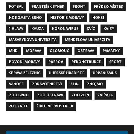
FOTBAL
FRANTIŠEK SYNEK
FRONT
FRÝDEK-MÍSTEK
HC KOMETA BRNO
HISTORIE MORAVY
HOKEJ
JIHLAVA
KAUZA
KORONAVIRUS
KVÍZ
KVÍZY
MASARYKOVA UNIVERZITA
MENDELOVA UNIVERZITA
MHD
MORAVA
OLOMOUC
OSTRAVA
PAMÁTKY
POVODÍ MORAVY
PŘEROV
REKONSTRUKCE
SPORT
SPRÁVA ŽELEZNIC
UHERSKÉ HRADIŠTĚ
URBANISMUS
VÁNOCE
ZDRAVOTNICTVÍ
ZLÍN
ZNOJMO
ZOO BRNO
ZOO OSTRAVA
ZOO ZLÍN
ZVÍŘATA
ŽELEZNICE
ŽIVOTNÍ PROSTŘEDÍ