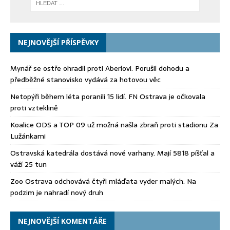
NEJNOVĚJŠÍ PŘÍSPĚVKY
Mynář se ostře ohradil proti Aberlovi. Porušil dohodu a
předběžné stanovisko vydává za hotovou věc
Netopýři během léta poranili 15 lidí. FN Ostrava je očkovala
proti vzteklině
Koalice ODS a TOP 09 už možná našla zbraň proti stadionu Za
Lužánkami
Ostravská katedrála dostává nové varhany. Mají 5818 píšťal a
váží 25 tun
Zoo Ostrava odchovává čtyři mláďata vyder malých. Na
podzim je nahradí nový druh
NEJNOVĚJŠÍ KOMENTÁŘE