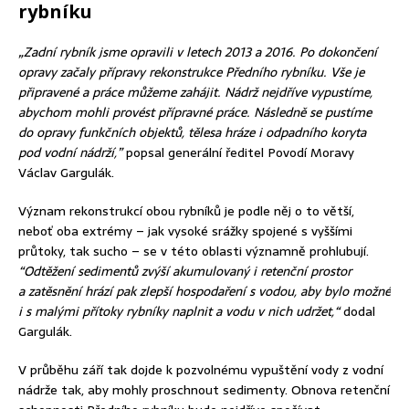
rybníku
„Zadní rybník jsme opravili v letech 2013 a 2016. Po dokončení
opravy začaly přípravy rekonstrukce Předního rybníku. Vše je
připravené a práce můžeme zahájit. Nádrž nejdříve vypustíme,
abychom mohli provést přípravné práce. Následně se pustíme
do opravy funkčních objektů, tělesa hráze i odpadního koryta
pod vodní nádrží,”
popsal generální ředitel Povodí Moravy
Václav Gargulák.
Význam rekonstrukcí obou rybníků je podle něj o to větší,
neboť oba extrémy – jak vysoké srážky spojené s vyššími
průtoky, tak sucho – se v této oblasti významně prohlubují.
“Odtěžení sedimentů zvýší akumulovaný i retenční prostor
a zatěsnění hrází pak zlepší hospodaření s vodou, aby bylo možné
i s malými přítoky rybníky naplnit a vodu v nich udržet,“
dodal
Gargulák.
V průběhu září tak dojde k pozvolnému vypuštění vody z vodní
nádrže tak, aby mohly proschnout sedimenty. Obnova retenční