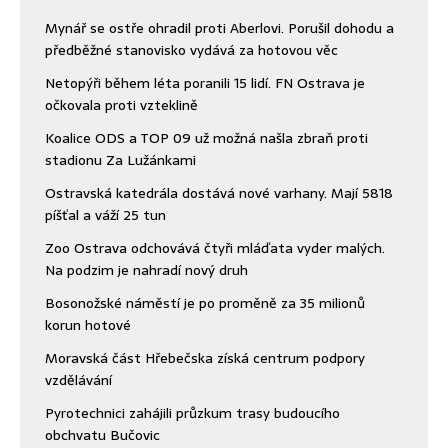
Mynář se ostře ohradil proti Aberlovi. Porušil dohodu a
předběžné stanovisko vydává za hotovou věc
Netopýři během léta poranili 15 lidí. FN Ostrava je
očkovala proti vzteklině
Koalice ODS a TOP 09 už možná našla zbraň proti
stadionu Za Lužánkami
Ostravská katedrála dostává nové varhany. Mají 5818
píšťal a váží 25 tun
Zoo Ostrava odchovává čtyři mláďata vyder malých.
Na podzim je nahradí nový druh
Bosonožské náměstí je po proměně za 35 milionů
korun hotové
Moravská část Hřebečska získá centrum podpory
vzdělávání
Pyrotechnici zahájili průzkum trasy budoucího
obchvatu Bučovic