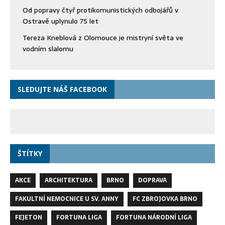
Od popravy čtyř protikomunistických odbojářů v
Ostravě uplynulo 75 let
Tereza Kneblová z Olomouce je mistryní světa ve
vodním slalomu
SLEDUJTE NÁŠ FACEBOOK
ŠTÍTKY
AKCE
ARCHITEKTURA
BRNO
DOPRAVA
FAKULTNÍ NEMOCNICE U SV. ANNY
FC ZBROJOVKA BRNO
FEJETON
FORTUNA LIGA
FORTUNA NÁRODNÍ LIGA