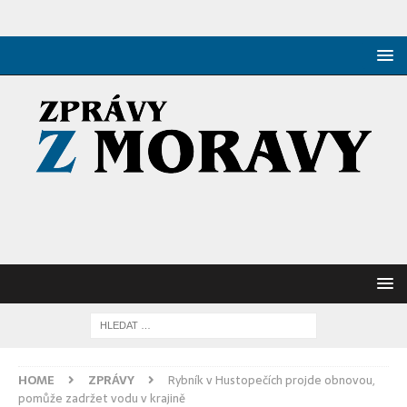
HOME
ZPRÁVY
Rybník v Hustopečích projde obnovou,
pomůže zadržet vodu v krajině