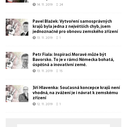
14. 11. 2019
24
Pavel Blažek: Vytvoření samosprávných
krajů byla jedna z největších chyb, jsem
jednoznačně pro obnovu zemského zřízení
13. 11. 2019
1
Petr Fiala: Inspirací Moravě může být
Bavorsko. To je v rámci Německa bohatá,
úspěšná a inovativní země.
13. 11. 2019
15
Jiří Hlavenka: Současná koncepce krajů není
vhodná, na zvážení je i návrat k zemskému
zřízení
12. 11. 2019
1