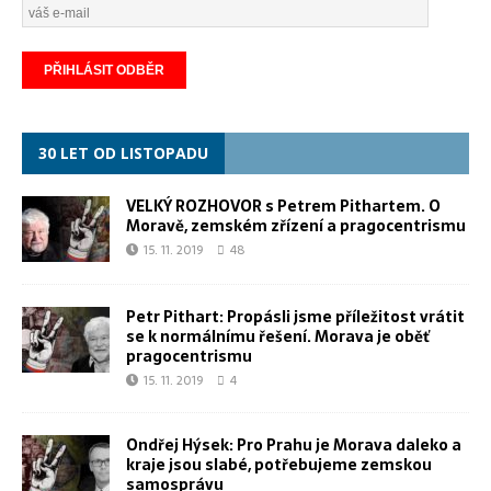
30 LET OD LISTOPADU
VELKÝ ROZHOVOR s Petrem Pithartem. O
Moravě, zemském zřízení a pragocentrismu
15. 11. 2019
48
Petr Pithart: Propásli jsme příležitost vrátit
se k normálnímu řešení. Morava je oběť
pragocentrismu
15. 11. 2019
4
Ondřej Hýsek: Pro Prahu je Morava daleko a
kraje jsou slabé, potřebujeme zemskou
samosprávu