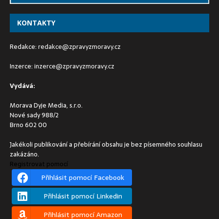
KONTAKTY
Redakce:
redakce@zpravyzmoravy.cz
Inzerce:
inzerce@zpravyzmoravy.cz
Vydává:
Morava Dyje Media, s.r.o.
Nové sady 988/2
Brno 602 00
Jakékoli publikování a přebírání obsahu je bez písemného souhlasu
zakázáno.
Registrovat pomocí
Přihlásit pomocí Facebook
Přihlásit pomocí Linkedin
Přihlásit pomocí Amazon