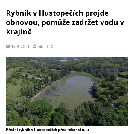
Rybník v Hustopečích projde
obnovou, pomůže zadržet vodu v
krajině
15. 9. 2021
pjk
0
Přední rybník v Hustopečích před rekonstrukcí