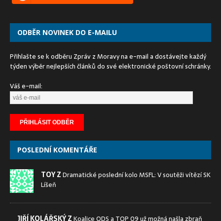
ODBĚR NOVINEK DO E-MAILU
Přihlašte se k odběru Zpráv z Moravy na e-mail a dostávejte každý
týden výběr nejlepších článků do své elektronické poštovní schránky.
Váš e-mail:
POSLEDNÍ KOMENTÁŘE
TOY Z
Dramatické poslední kolo MSFL: V soutěži vítězí SK
Líšeň
JIŘÍ KOLÁŘSKÝ Z
Koalice ODS a TOP 09 už možná našla zbraň