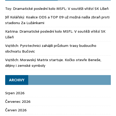
Toy
:
Dramatické poslední kolo MSFL: V soutěži vítězí SK Líšeň
Jiří Kolářský
:
Koalice ODS a TOP 09 už možná našla zbraň proti
stadionu Za Lužánkami
Katrina
:
Dramatické poslední kolo MSFL: V soutěži vítězí SK
Líšeň
Vojtěch
:
Pyrotechnici zahájili průzkum trasy budoucího
obchvatu Bučovic
Vojtěch
:
Moravský Matrix startuje. Kočko otevře Beneše,
dějiny i zemské symboly
ARCHIVY
Srpen 2026
Červenec 2026
Červen 2026