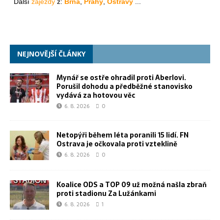
NEJNOVĚJŠÍ ČLÁNKY
Mynář se ostře ohradil proti Aberlovi.
Porušil dohodu a předběžné stanovisko
vydává za hotovou věc
6. 8. 2026
0
Netopýři během léta poranili 15 lidí. FN
Ostrava je očkovala proti vzteklině
6. 8. 2026
0
Koalice ODS a TOP 09 už možná našla zbraň
proti stadionu Za Lužánkami
6. 8. 2026
1