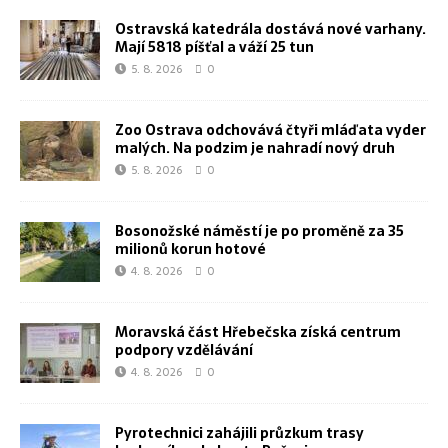
Ostravská katedrála dostává nové varhany.
Mají 5818 píšťal a váží 25 tun
5. 8. 2026
0
Zoo Ostrava odchovává čtyři mláďata vyder
malých. Na podzim je nahradí nový druh
5. 8. 2026
0
Bosonožské náměstí je po proměně za 35
milionů korun hotové
4. 8. 2026
0
Moravská část Hřebečska získá centrum
podpory vzdělávání
4. 8. 2026
0
Pyrotechnici zahájili průzkum trasy