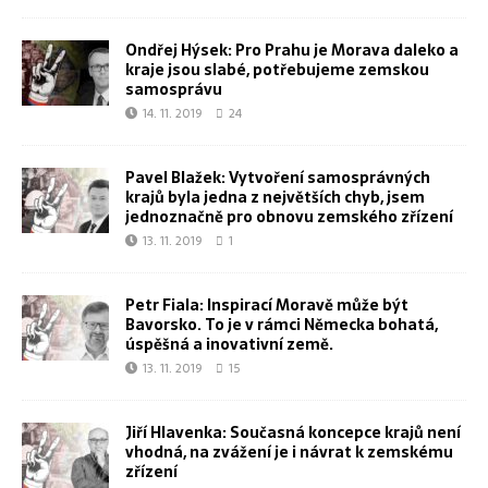
Ondřej Hýsek: Pro Prahu je Morava daleko a
kraje jsou slabé, potřebujeme zemskou
samosprávu
14. 11. 2019
24
Pavel Blažek: Vytvoření samosprávných
krajů byla jedna z největších chyb, jsem
jednoznačně pro obnovu zemského zřízení
13. 11. 2019
1
Petr Fiala: Inspirací Moravě může být
Bavorsko. To je v rámci Německa bohatá,
úspěšná a inovativní země.
13. 11. 2019
15
Jiří Hlavenka: Současná koncepce krajů není
vhodná, na zvážení je i návrat k zemskému
zřízení