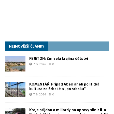
NEJNOVĚJŠÍ ČLÁNKY
FEJETON: Zmizelá krajina dětství
7. 8. 2026
0
KOMENTÁŘ: Případ Aberl aneb politická
kultura ze Srbské a „po srbsku“
7. 8. 2026
0
Kraje přijdou o miliardy na opravy silnic II. a