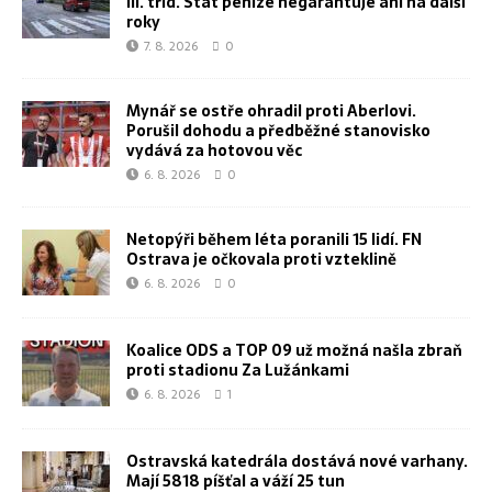
III. tříd. Stát peníze negarantuje ani na další
roky
7. 8. 2026
0
Mynář se ostře ohradil proti Aberlovi.
Porušil dohodu a předběžné stanovisko
vydává za hotovou věc
6. 8. 2026
0
Netopýři během léta poranili 15 lidí. FN
Ostrava je očkovala proti vzteklině
6. 8. 2026
0
Koalice ODS a TOP 09 už možná našla zbraň
proti stadionu Za Lužánkami
6. 8. 2026
1
Ostravská katedrála dostává nové varhany.
Mají 5818 píšťal a váží 25 tun