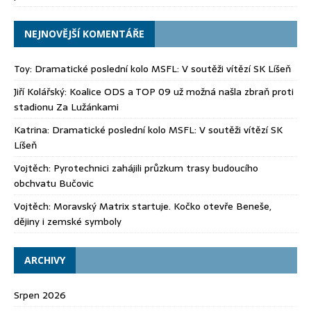
NEJNOVĚJŠÍ KOMENTÁŘE
Toy
:
Dramatické poslední kolo MSFL: V soutěži vítězí SK Líšeň
Jiří Kolářský
:
Koalice ODS a TOP 09 už možná našla zbraň proti
stadionu Za Lužánkami
Katrina
:
Dramatické poslední kolo MSFL: V soutěži vítězí SK
Líšeň
Vojtěch
:
Pyrotechnici zahájili průzkum trasy budoucího
obchvatu Bučovic
Vojtěch
:
Moravský Matrix startuje. Kočko otevře Beneše,
dějiny i zemské symboly
ARCHIVY
Srpen 2026