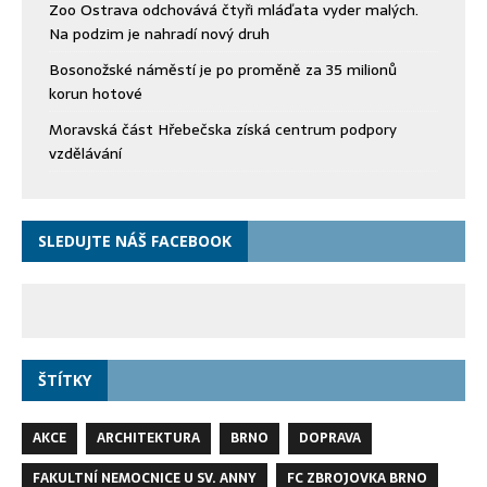
Zoo Ostrava odchovává čtyři mláďata vyder malých.
Na podzim je nahradí nový druh
Bosonožské náměstí je po proměně za 35 milionů
korun hotové
Moravská část Hřebečska získá centrum podpory
vzdělávání
SLEDUJTE NÁŠ FACEBOOK
ŠTÍTKY
AKCE
ARCHITEKTURA
BRNO
DOPRAVA
FAKULTNÍ NEMOCNICE U SV. ANNY
FC ZBROJOVKA BRNO