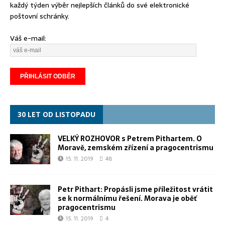
každý týden výběr nejlepších článků do své elektronické
poštovní schránky.
Váš e-mail:
30 LET OD LISTOPADU
VELKÝ ROZHOVOR s Petrem Pithartem. O
Moravě, zemském zřízení a pragocentrismu
15. 11. 2019
48
Petr Pithart: Propásli jsme příležitost vrátit
se k normálnímu řešení. Morava je oběť
pragocentrismu
15. 11. 2019
4