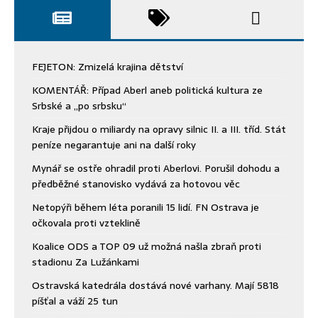
FEJETON: Zmizelá krajina dětství
KOMENTÁŘ: Případ Aberl aneb politická kultura ze
Srbské a „po srbsku“
Kraje přijdou o miliardy na opravy silnic II. a III. tříd. Stát
peníze negarantuje ani na další roky
Mynář se ostře ohradil proti Aberlovi. Porušil dohodu a
předběžné stanovisko vydává za hotovou věc
Netopýři během léta poranili 15 lidí. FN Ostrava je
očkovala proti vzteklině
Koalice ODS a TOP 09 už možná našla zbraň proti
stadionu Za Lužánkami
Ostravská katedrála dostává nové varhany. Mají 5818
píšťal a váží 25 tun