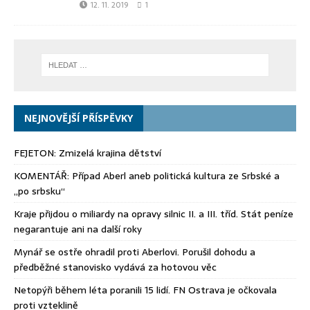
12. 11. 2019
1
NEJNOVĚJŠÍ PŘÍSPĚVKY
FEJETON: Zmizelá krajina dětství
KOMENTÁŘ: Případ Aberl aneb politická kultura ze Srbské a
„po srbsku“
Kraje přijdou o miliardy na opravy silnic II. a III. tříd. Stát peníze
negarantuje ani na další roky
Mynář se ostře ohradil proti Aberlovi. Porušil dohodu a
předběžné stanovisko vydává za hotovou věc
Netopýři během léta poranili 15 lidí. FN Ostrava je očkovala
proti vzteklině