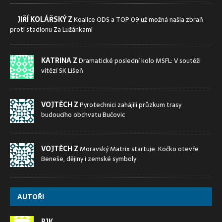
JIŘÍ KOLÁŘSKÝ Z
Koalice ODS a TOP 09 už možná našla zbraň
proti stadionu Za Lužánkami
KATRINA Z
Dramatické poslední kolo MSFL: V soutěži
vítězí SK Líšeň
VOJTĚCH Z
Pyrotechnici zahájili průzkum trasy
budoucího obchvatu Bučovic
VOJTĚCH Z
Moravský Matrix startuje. Kočko otevře
Beneše, dějiny i zemské symboly
AUTOŘI
PJK