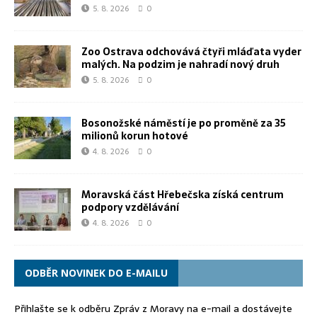
5. 8. 2026
0
Zoo Ostrava odchovává čtyři mláďata vyder
malých. Na podzim je nahradí nový druh
5. 8. 2026
0
Bosonožské náměstí je po proměně za 35
milionů korun hotové
4. 8. 2026
0
Moravská část Hřebečska získá centrum
podpory vzdělávání
4. 8. 2026
0
ODBĚR NOVINEK DO E-MAILU
Přihlašte se k odběru Zpráv z Moravy na e-mail a dostávejte