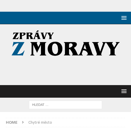
HOME
Chytré město