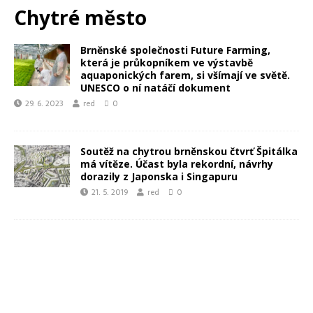
Chytré město
Brněnské společnosti Future Farming,
která je průkopníkem ve výstavbě
aquaponických farem, si všímají ve světě.
UNESCO o ní natáčí dokument
29. 6. 2023
red
0
Soutěž na chytrou brněnskou čtvrť Špitálka
má vítěze. Účast byla rekordní, návrhy
dorazily z Japonska i Singapuru
21. 5. 2019
red
0