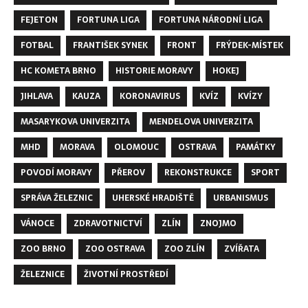
FEJETON
FORTUNA LIGA
FORTUNA NÁRODNÍ LIGA
FOTBAL
FRANTIŠEK SYNEK
FRONT
FRÝDEK-MÍSTEK
HC KOMETA BRNO
HISTORIE MORAVY
HOKEJ
JIHLAVA
KAUZA
KORONAVIRUS
KVÍZ
KVÍZY
MASARYKOVA UNIVERZITA
MENDELOVA UNIVERZITA
MHD
MORAVA
OLOMOUC
OSTRAVA
PAMÁTKY
POVODÍ MORAVY
PŘEROV
REKONSTRUKCE
SPORT
SPRÁVA ŽELEZNIC
UHERSKÉ HRADIŠTĚ
URBANISMUS
VÁNOCE
ZDRAVOTNICTVÍ
ZLÍN
ZNOJMO
ZOO BRNO
ZOO OSTRAVA
ZOO ZLÍN
ZVÍŘATA
ŽELEZNICE
ŽIVOTNÍ PROSTŘEDÍ