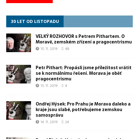
30 LET OD LISTOPADU
VELKÝ ROZHOVOR s Petrem Pithartem. O
Moravě, zemském zřízení a pragocentrismu
15. 11. 2019
48
Petr Pithart: Propásli jsme příležitost vrátit
se k normálnímu řešení. Morava je oběť
pragocentrismu
15. 11. 2019
4
Ondřej Hýsek: Pro Prahu je Morava daleko a
kraje jsou slabé, potřebujeme zemskou
samosprávu
14. 11. 2019
24