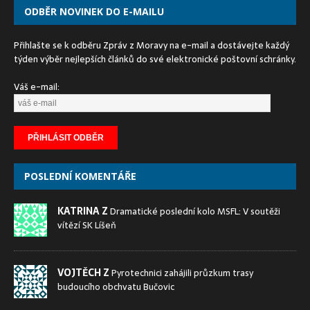
ODBĚR NOVINEK DO E-MAILU
Přihlašte se k odběru Zpráv z Moravy na e-mail a dostávejte každý
týden výběr nejlepších článků do své elektronické poštovní schránky.
Váš e-mail:
POSLEDNÍ KOMENTÁŘE
KATRINA Z
Dramatické poslední kolo MSFL: V soutěži
vítězí SK Líšeň
VOJTĚCH Z
Pyrotechnici zahájili průzkum trasy
budoucího obchvatu Bučovic