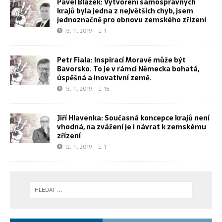
Pavel Blažek: Vytvoření samosprávných
krajů byla jedna z největších chyb, jsem
jednoznačně pro obnovu zemského zřízení
13. 11. 2019
1
Petr Fiala: Inspirací Moravě může být
Bavorsko. To je v rámci Německa bohatá,
úspěšná a inovativní země.
13. 11. 2019
15
Jiří Hlavenka: Současná koncepce krajů není
vhodná, na zvážení je i návrat k zemskému
zřízení
12. 11. 2019
1