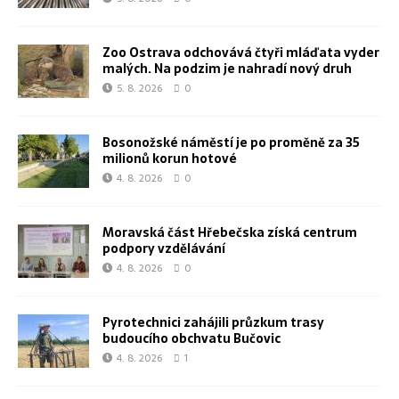
Zoo Ostrava odchovává čtyři mláďata vyder
malých. Na podzim je nahradí nový druh
5. 8. 2026
0
Bosonožské náměstí je po proměně za 35
milionů korun hotové
4. 8. 2026
0
Moravská část Hřebečska získá centrum
podpory vzdělávání
4. 8. 2026
0
Pyrotechnici zahájili průzkum trasy
budoucího obchvatu Bučovic
4. 8. 2026
1