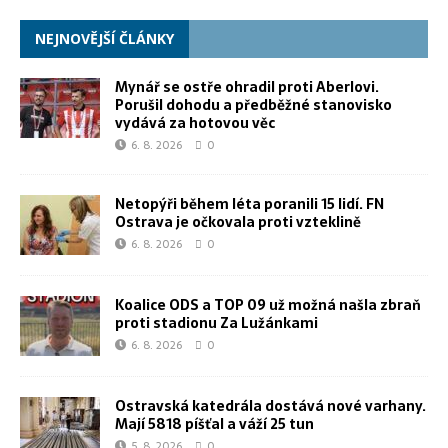
NEJNOVĚJŠÍ ČLÁNKY
Mynář se ostře ohradil proti Aberlovi.
Porušil dohodu a předběžné stanovisko
vydává za hotovou věc
6. 8. 2026
0
Netopýři během léta poranili 15 lidí. FN
Ostrava je očkovala proti vzteklině
6. 8. 2026
0
Koalice ODS a TOP 09 už možná našla zbraň
proti stadionu Za Lužánkami
6. 8. 2026
0
Ostravská katedrála dostává nové varhany.
Mají 5818 píšťal a váží 25 tun
5. 8. 2026
0