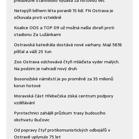
předběžné stanovisko vydává za hotovou věc
Netopýři během léta poranili 15 lidí. FN Ostrava je
očkovala proti vzteklině
Koalice ODS a TOP 09 už možná našla zbraň proti
stadionu Za Lužánkami
Ostravská katedrála dostává nové varhany. Mají 5818
píšťal a váží 25 tun
Zoo Ostrava odchovává čtyři mláďata vyder malých.
Na podzim je nahradí nový druh
Bosonožské náměstí je po proměně za 35 milionů
korun hotové
Moravská část Hřebečska získá centrum podpory
vzdělávání
Pyrotechnici zahájili průzkum trasy budoucího
obchvatu Bučovic
Od popravy čtyř protikomunistických odbojářů v
Ostravě uplynulo 75 let