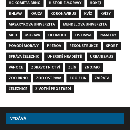
HC KOMETA BRNO
HISTORIE MORAVY
HOKEJ
JIHLAVA
KAUZA
KORONAVIRUS
KVÍZ
KVÍZY
MASARYKOVA UNIVERZITA
MENDELOVA UNIVERZITA
MHD
MORAVA
OLOMOUC
OSTRAVA
PAMÁTKY
POVODÍ MORAVY
PŘEROV
REKONSTRUKCE
SPORT
SPRÁVA ŽELEZNIC
UHERSKÉ HRADIŠTĚ
URBANISMUS
VÁNOCE
ZDRAVOTNICTVÍ
ZLÍN
ZNOJMO
ZOO BRNO
ZOO OSTRAVA
ZOO ZLÍN
ZVÍŘATA
ŽELEZNICE
ŽIVOTNÍ PROSTŘEDÍ
VYDÁVÁ