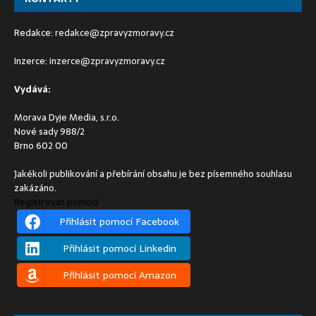
Redakce:
redakce@zpravyzmoravy.cz
Inzerce:
inzerce@zpravyzmoravy.cz
Vydává:
Morava Dyje Media, s.r.o.
Nové sady 988/2
Brno 602 00
Jakékoli publikování a přebírání obsahu je bez písemného souhlasu
zakázáno.
Registrovat pomocí
Přihlásit pomocí Facebook
Přihlásit pomocí Linkedin
Přihlásit pomocí Amazon