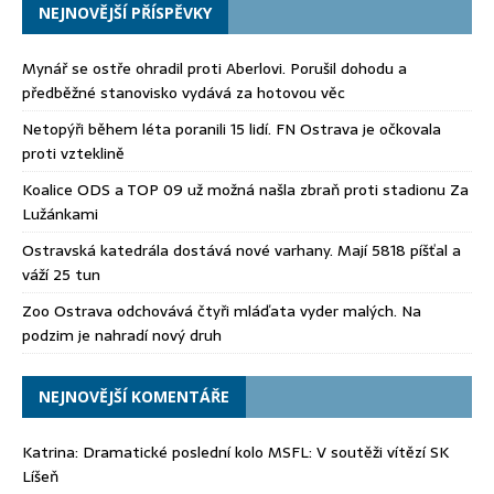
NEJNOVĚJŠÍ PŘÍSPĚVKY
Mynář se ostře ohradil proti Aberlovi. Porušil dohodu a
předběžné stanovisko vydává za hotovou věc
Netopýři během léta poranili 15 lidí. FN Ostrava je očkovala
proti vzteklině
Koalice ODS a TOP 09 už možná našla zbraň proti stadionu Za
Lužánkami
Ostravská katedrála dostává nové varhany. Mají 5818 píšťal a
váží 25 tun
Zoo Ostrava odchovává čtyři mláďata vyder malých. Na
podzim je nahradí nový druh
NEJNOVĚJŠÍ KOMENTÁŘE
Katrina
:
Dramatické poslední kolo MSFL: V soutěži vítězí SK
Líšeň