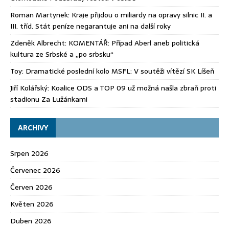
Roman Martynek
:
Kraje přijdou o miliardy na opravy silnic II. a
III. tříd. Stát peníze negarantuje ani na další roky
Zdeněk Albrecht
:
KOMENTÁŘ: Případ Aberl aneb politická
kultura ze Srbské a „po srbsku“
Toy
:
Dramatické poslední kolo MSFL: V soutěži vítězí SK Líšeň
Jiří Kolářský
:
Koalice ODS a TOP 09 už možná našla zbraň proti
stadionu Za Lužánkami
ARCHIVY
Srpen 2026
Červenec 2026
Červen 2026
Květen 2026
Duben 2026