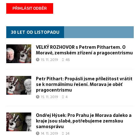
30 LET OD LISTOPADU
VELKÝ ROZHOVOR s Petrem Pithartem. O
Moravě, zemském zřízení a pragocentrismu
15. 11. 2019
48
Petr Pithart: Propásli jsme příležitost vrátit
se k normálnímu řešení. Morava je oběť
pragocentrismu
15. 11. 2019
4
Ondřej Hýsek: Pro Prahu je Morava daleko a
kraje jsou slabé, potřebujeme zemskou
samosprávu
14. 11. 2019
24