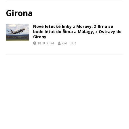
Girona
Nové letecké linky z Moravy: Z Brna se
bude létat do Říma a Málagy, z Ostravy do
Girony
18. 11. 2024
red
2