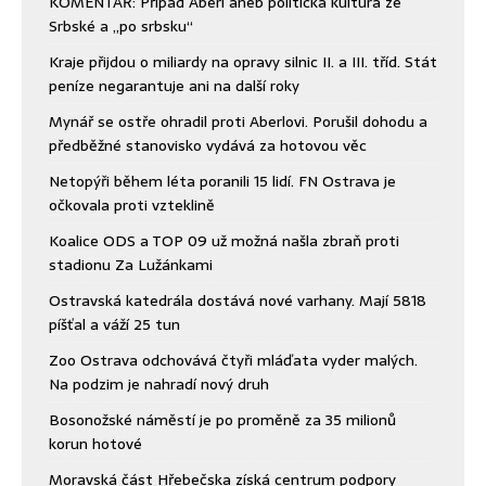
KOMENTÁŘ: Případ Aberl aneb politická kultura ze
Srbské a „po srbsku“
Kraje přijdou o miliardy na opravy silnic II. a III. tříd. Stát
peníze negarantuje ani na další roky
Mynář se ostře ohradil proti Aberlovi. Porušil dohodu a
předběžné stanovisko vydává za hotovou věc
Netopýři během léta poranili 15 lidí. FN Ostrava je
očkovala proti vzteklině
Koalice ODS a TOP 09 už možná našla zbraň proti
stadionu Za Lužánkami
Ostravská katedrála dostává nové varhany. Mají 5818
píšťal a váží 25 tun
Zoo Ostrava odchovává čtyři mláďata vyder malých.
Na podzim je nahradí nový druh
Bosonožské náměstí je po proměně za 35 milionů
korun hotové
Moravská část Hřebečska získá centrum podpory