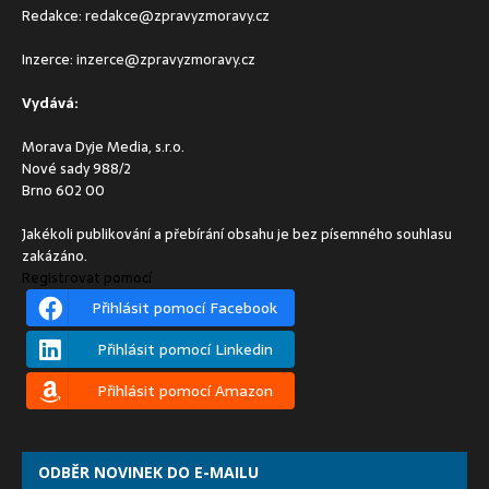
Redakce:
redakce@zpravyzmoravy.cz
Inzerce:
inzerce@zpravyzmoravy.cz
Vydává:
Morava Dyje Media, s.r.o.
Nové sady 988/2
Brno 602 00
Jakékoli publikování a přebírání obsahu je bez písemného souhlasu
zakázáno.
Registrovat pomocí
Přihlásit pomocí Facebook
Přihlásit pomocí Linkedin
Přihlásit pomocí Amazon
ODBĚR NOVINEK DO E-MAILU