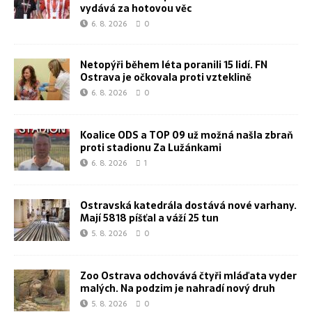
vydává za hotovou věc
6. 8. 2026
0
Netopýři během léta poranili 15 lidí. FN
Ostrava je očkovala proti vzteklině
6. 8. 2026
0
Koalice ODS a TOP 09 už možná našla zbraň
proti stadionu Za Lužánkami
6. 8. 2026
1
Ostravská katedrála dostává nové varhany.
Mají 5818 píšťal a váží 25 tun
5. 8. 2026
0
Zoo Ostrava odchovává čtyři mláďata vyder
malých. Na podzim je nahradí nový druh
5. 8. 2026
0