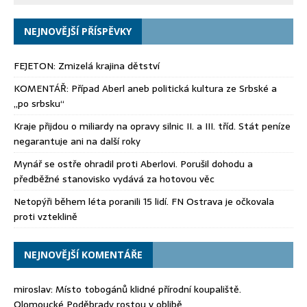
NEJNOVĚJŠÍ PŘÍSPĚVKY
FEJETON: Zmizelá krajina dětství
KOMENTÁŘ: Případ Aberl aneb politická kultura ze Srbské a
„po srbsku“
Kraje přijdou o miliardy na opravy silnic II. a III. tříd. Stát peníze
negarantuje ani na další roky
Mynář se ostře ohradil proti Aberlovi. Porušil dohodu a
předběžné stanovisko vydává za hotovou věc
Netopýři během léta poranili 15 lidí. FN Ostrava je očkovala
proti vzteklině
NEJNOVĚJŠÍ KOMENTÁŘE
miroslav
:
Místo tobogánů klidné přírodní koupaliště.
Olomoucké Poděbrady rostou v oblibě