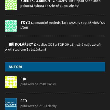
ZDENĚK ALBRECHT Z
KOMENTÁŘ: Případ Aberl aneb
politická kultura ze Srbské a „po srbsku“
TOY Z
Dramatické poslední kolo MSFL: V soutěži vítězí SK
Líšeň
JIŘÍ KOLÁŘSKÝ Z
Koalice ODS a TOP 09 už možná našla zbraň
proti stadionu Za Lužánkami
AUTOŘI
PJK
publikované 2610 články
RED
publikované 2500 články