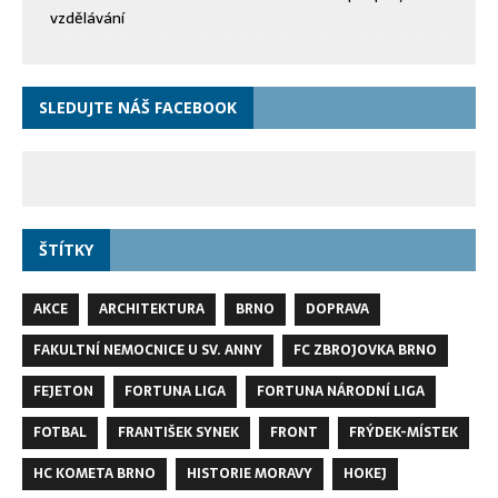
vzdělávání
SLEDUJTE NÁŠ FACEBOOK
ŠTÍTKY
AKCE
ARCHITEKTURA
BRNO
DOPRAVA
FAKULTNÍ NEMOCNICE U SV. ANNY
FC ZBROJOVKA BRNO
FEJETON
FORTUNA LIGA
FORTUNA NÁRODNÍ LIGA
FOTBAL
FRANTIŠEK SYNEK
FRONT
FRÝDEK-MÍSTEK
HC KOMETA BRNO
HISTORIE MORAVY
HOKEJ