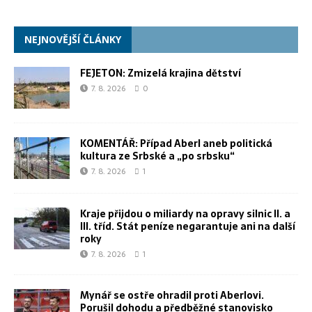
NEJNOVĚJŠÍ ČLÁNKY
FEJETON: Zmizelá krajina dětství
7. 8. 2026
0
KOMENTÁŘ: Případ Aberl aneb politická
kultura ze Srbské a „po srbsku“
7. 8. 2026
1
Kraje přijdou o miliardy na opravy silnic II. a
III. tříd. Stát peníze negarantuje ani na další
roky
7. 8. 2026
1
Mynář se ostře ohradil proti Aberlovi.
Porušil dohodu a předběžné stanovisko