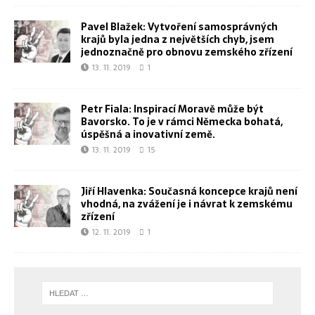
Pavel Blažek: Vytvoření samosprávných
krajů byla jedna z největších chyb, jsem
jednoznačně pro obnovu zemského zřízení
13. 11. 2019
1
Petr Fiala: Inspirací Moravě může být
Bavorsko. To je v rámci Německa bohatá,
úspěšná a inovativní země.
13. 11. 2019
15
Jiří Hlavenka: Současná koncepce krajů není
vhodná, na zvážení je i návrat k zemskému
zřízení
12. 11. 2019
1