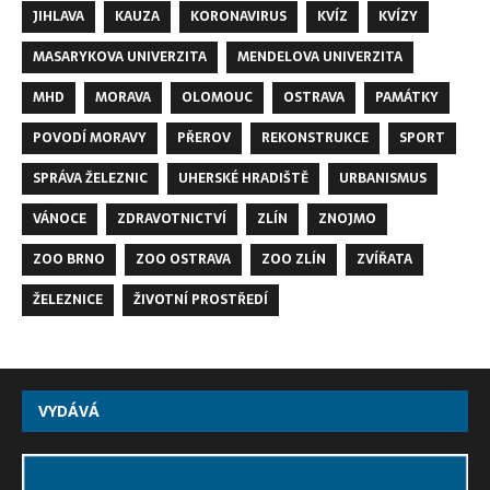
JIHLAVA
KAUZA
KORONAVIRUS
KVÍZ
KVÍZY
MASARYKOVA UNIVERZITA
MENDELOVA UNIVERZITA
MHD
MORAVA
OLOMOUC
OSTRAVA
PAMÁTKY
POVODÍ MORAVY
PŘEROV
REKONSTRUKCE
SPORT
SPRÁVA ŽELEZNIC
UHERSKÉ HRADIŠTĚ
URBANISMUS
VÁNOCE
ZDRAVOTNICTVÍ
ZLÍN
ZNOJMO
ZOO BRNO
ZOO OSTRAVA
ZOO ZLÍN
ZVÍŘATA
ŽELEZNICE
ŽIVOTNÍ PROSTŘEDÍ
VYDÁVÁ