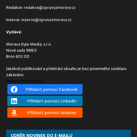
Redakce:
redakce@zpravyzmoravy.cz
Inzerce:
inzerce@zpravyzmoravy.cz
Vydává:
Morava Dyje Media, s.r.o.
Nové sady 988/2
Brno 602 00
Jakékoli publikování a přebírání obsahu je bez písemného souhlasu
zakázáno.
Registrovat pomocí
Přihlásit pomocí Facebook
Přihlásit pomocí Linkedin
Přihlásit pomocí Amazon
ODBĚR NOVINEK DO E-MAILU