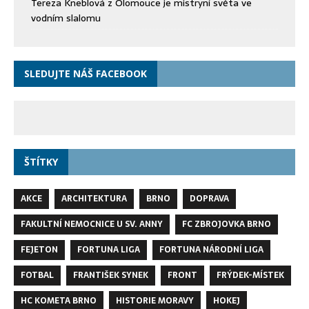
Tereza Kneblová z Olomouce je mistryní světa ve
vodním slalomu
SLEDUJTE NÁŠ FACEBOOK
ŠTÍTKY
AKCE
ARCHITEKTURA
BRNO
DOPRAVA
FAKULTNÍ NEMOCNICE U SV. ANNY
FC ZBROJOVKA BRNO
FEJETON
FORTUNA LIGA
FORTUNA NÁRODNÍ LIGA
FOTBAL
FRANTIŠEK SYNEK
FRONT
FRÝDEK-MÍSTEK
HC KOMETA BRNO
HISTORIE MORAVY
HOKEJ