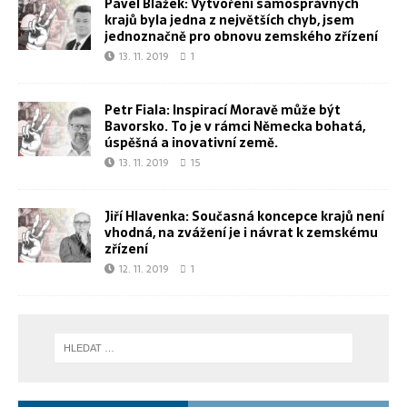
Pavel Blažek: Vytvoření samosprávných
krajů byla jedna z největších chyb, jsem
jednoznačně pro obnovu zemského zřízení
13. 11. 2019
1
Petr Fiala: Inspirací Moravě může být
Bavorsko. To je v rámci Německa bohatá,
úspěšná a inovativní země.
13. 11. 2019
15
Jiří Hlavenka: Současná koncepce krajů není
vhodná, na zvážení je i návrat k zemskému
zřízení
12. 11. 2019
1