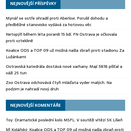
NEJNOVĚJŠÍ PŘÍSPĚVKY
Mynář se ostře ohradil proti Aberlovi. Porušil dohodu a
předběžné stanovisko vydává za hotovou věc
Netopýři během léta poranili 15 lidí. FN Ostrava je očkovala
proti vzteklině
Koalice ODS a TOP 09 už možná našla zbraň proti stadionu Za
Lužánkami
Ostravská katedrála dostává nové varhany. Mají 5818 píšťal a
váží 25 tun
Zoo Ostrava odchovává čtyři mláďata vyder malých. Na
podzim je nahradí nový druh
NEJNOVĚJŠÍ KOMENTÁŘE
Toy
:
Dramatické poslední kolo MSFL: V soutěži vítězí SK Líšeň
Jiří Kolářský
:
Koalice ODS a TOP 09 už možná našla zbraň proti