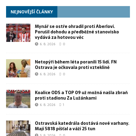
NEJNOVĚJŠÍ ČLÁNKY
Mynář se ostře ohradil proti Aberlovi.
Porušil dohodu a předběžné stanovisko
vydává za hotovou věc
6. 8. 2026
0
Netopýři během léta poranili 15 lidí. FN
Ostrava je očkovala proti vzteklině
6. 8. 2026
0
Koalice ODS a TOP 09 už možná našla zbraň
proti stadionu Za Lužánkami
6. 8. 2026
1
Ostravská katedrála dostává nové varhany.
Mají 5818 píšťal a váží 25 tun
5. 8. 2026
0