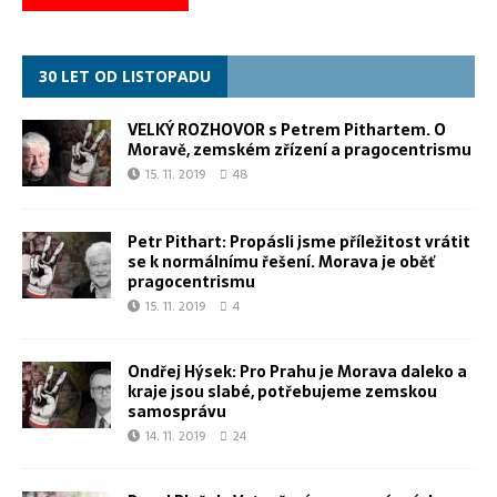
30 LET OD LISTOPADU
VELKÝ ROZHOVOR s Petrem Pithartem. O
Moravě, zemském zřízení a pragocentrismu
15. 11. 2019
48
Petr Pithart: Propásli jsme příležitost vrátit
se k normálnímu řešení. Morava je oběť
pragocentrismu
15. 11. 2019
4
Ondřej Hýsek: Pro Prahu je Morava daleko a
kraje jsou slabé, potřebujeme zemskou
samosprávu
14. 11. 2019
24