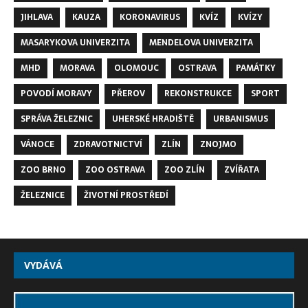
JIHLAVA
KAUZA
KORONAVIRUS
KVÍZ
KVÍZY
MASARYKOVA UNIVERZITA
MENDELOVA UNIVERZITA
MHD
MORAVA
OLOMOUC
OSTRAVA
PAMÁTKY
POVODÍ MORAVY
PŘEROV
REKONSTRUKCE
SPORT
SPRÁVA ŽELEZNIC
UHERSKÉ HRADIŠTĚ
URBANISMUS
VÁNOCE
ZDRAVOTNICTVÍ
ZLÍN
ZNOJMO
ZOO BRNO
ZOO OSTRAVA
ZOO ZLÍN
ZVÍŘATA
ŽELEZNICE
ŽIVOTNÍ PROSTŘEDÍ
VYDÁVÁ