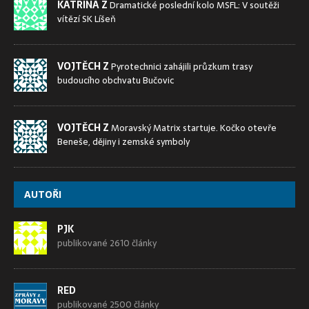
KATRINA Z
Dramatické poslední kolo MSFL: V soutěži
vítězí SK Líšeň
VOJTĚCH Z
Pyrotechnici zahájili průzkum trasy
budoucího obchvatu Bučovic
VOJTĚCH Z
Moravský Matrix startuje. Kočko otevře
Beneše, dějiny i zemské symboly
AUTOŘI
PJK
publikované 2610 články
RED
publikované 2500 články