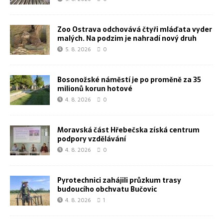
Zoo Ostrava odchovává čtyři mláďata vyder
malých. Na podzim je nahradí nový druh
5. 8. 2026
0
Bosonožské náměstí je po proměně za 35
milionů korun hotové
4. 8. 2026
0
Moravská část Hřebečska získá centrum
podpory vzdělávání
4. 8. 2026
0
Pyrotechnici zahájili průzkum trasy
budoucího obchvatu Bučovic
4. 8. 2026
1