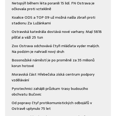
Netopýři během léta poranili 15 lidí. FN Ostrava je
očkovala proti vzteklině
Koalice ODS a TOP 09 už možná našla zbraň proti
stadionu Za Lužánkami
Ostravská katedrála dostává nové varhany. Mají 5818
píšťal a váží 25 tun
Zoo Ostrava odchovává čtyři mláďata vyder malých.
Na podzim je nahradí nový druh
Bosonožské náměstí je po proměně za 35 milionů
korun hotové
Moravská část Hřebečska získá centrum podpory
vzdělávání
Pyrotechnici zahájili průzkum trasy budoucího
obchvatu Bučovic
Od popravy čtyř protikomunistických odbojářů v
Ostravě uplynulo 75 let