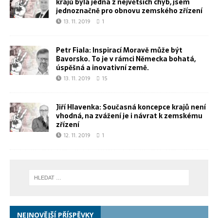
krajů byla jedna z největších chyb, jsem
jednoznačně pro obnovu zemského zřízení
13. 11. 2019
1
Petr Fiala: Inspirací Moravě může být
Bavorsko. To je v rámci Německa bohatá,
úspěšná a inovativní země.
13. 11. 2019
15
Jiří Hlavenka: Současná koncepce krajů není
vhodná, na zvážení je i návrat k zemskému
zřízení
12. 11. 2019
1
NEJNOVĚJŠÍ PŘÍSPĚVKY