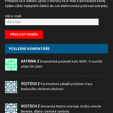
Přihlašte se k odběru Zpráv z Moravy na e-mail a dostávejte každý
týden výběr nejlepších článků do své elektronické poštovní schránky.
Váš e-mail:
POSLEDNÍ KOMENTÁŘE
KATRINA Z
Dramatické poslední kolo MSFL: V soutěži
vítězí SK Líšeň
VOJTĚCH Z
Pyrotechnici zahájili průzkum trasy
budoucího obchvatu Bučovic
VOJTĚCH Z
Moravský Matrix startuje. Kočko otevře
Beneše, dějiny i zemské symboly