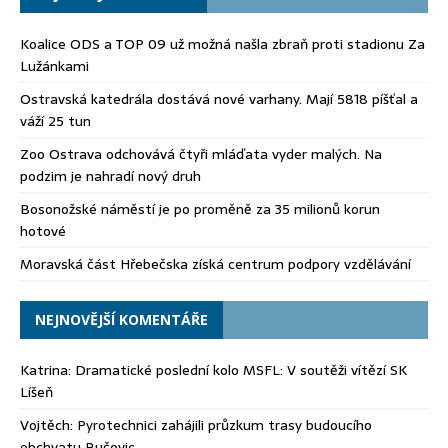
Koalice ODS a TOP 09 už možná našla zbraň proti stadionu Za
Lužánkami
Ostravská katedrála dostává nové varhany. Mají 5818 píšťal a
váží 25 tun
Zoo Ostrava odchovává čtyři mláďata vyder malých. Na
podzim je nahradí nový druh
Bosonožské náměstí je po proměně za 35 milionů korun
hotové
Moravská část Hřebečska získá centrum podpory vzdělávání
NEJNOVĚJŠÍ KOMENTÁŘE
Katrina
:
Dramatické poslední kolo MSFL: V soutěži vítězí SK
Líšeň
Vojtěch
:
Pyrotechnici zahájili průzkum trasy budoucího
obchvatu Bučovic