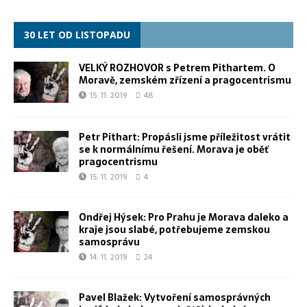
30 LET OD LISTOPADU
VELKÝ ROZHOVOR s Petrem Pithartem. O
Moravě, zemském zřízení a pragocentrismu
15. 11. 2019
48
Petr Pithart: Propásli jsme příležitost vrátit
se k normálnímu řešení. Morava je oběť
pragocentrismu
15. 11. 2019
4
Ondřej Hýsek: Pro Prahu je Morava daleko a
kraje jsou slabé, potřebujeme zemskou
samosprávu
14. 11. 2019
24
Pavel Blažek: Vytvoření samosprávných