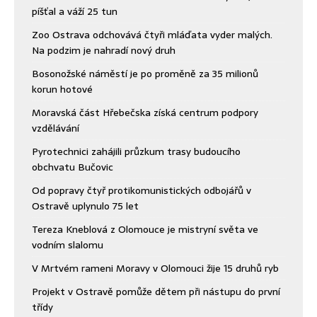
píšťal a váží 25 tun
Zoo Ostrava odchovává čtyři mláďata vyder malých.
Na podzim je nahradí nový druh
Bosonožské náměstí je po proměně za 35 milionů
korun hotové
Moravská část Hřebečska získá centrum podpory
vzdělávání
Pyrotechnici zahájili průzkum trasy budoucího
obchvatu Bučovic
Od popravy čtyř protikomunistických odbojářů v
Ostravě uplynulo 75 let
Tereza Kneblová z Olomouce je mistryní světa ve
vodním slalomu
V Mrtvém rameni Moravy v Olomouci žije 15 druhů ryb
Projekt v Ostravě pomůže dětem při nástupu do první
třídy