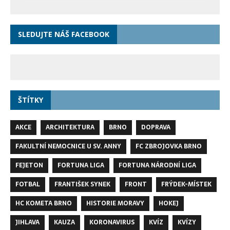
SLEDUJTE NÁŠ FACEBOOK
ŠTÍTKY
AKCE
ARCHITEKTURA
BRNO
DOPRAVA
FAKULTNÍ NEMOCNICE U SV. ANNY
FC ZBROJOVKA BRNO
FEJETON
FORTUNA LIGA
FORTUNA NÁRODNÍ LIGA
FOTBAL
FRANTIŠEK SYNEK
FRONT
FRÝDEK-MÍSTEK
HC KOMETA BRNO
HISTORIE MORAVY
HOKEJ
JIHLAVA
KAUZA
KORONAVIRUS
KVÍZ
KVÍZY