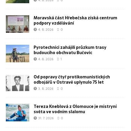
4. 8. 2026
0
Moravská část Hřebečska získá centrum
podpory vzdělávání
4. 8. 2026
0
Pyrotechnici zahájili průzkum trasy
budoucího obchvatu Bučovic
4. 8. 2026
1
Od popravy čtyř protikomunistických
odbojářů v Ostravě uplynulo 75 let
3. 8. 2026
0
Tereza Kneblová z Olomouce je mistryní
světa ve vodním slalomu
31. 7. 2026
0