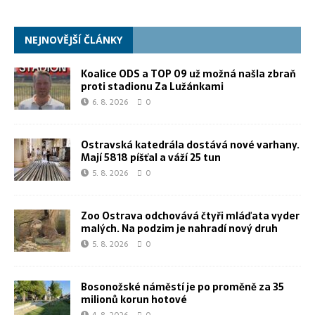
NEJNOVĚJŠÍ ČLÁNKY
Koalice ODS a TOP 09 už možná našla zbraň
proti stadionu Za Lužánkami
6. 8. 2026
0
Ostravská katedrála dostává nové varhany.
Mají 5818 píšťal a váží 25 tun
5. 8. 2026
0
Zoo Ostrava odchovává čtyři mláďata vyder
malých. Na podzim je nahradí nový druh
5. 8. 2026
0
Bosonožské náměstí je po proměně za 35
milionů korun hotové