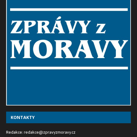
KONTAKTY
Redakce:
redakce@zpravyzmoravy.cz