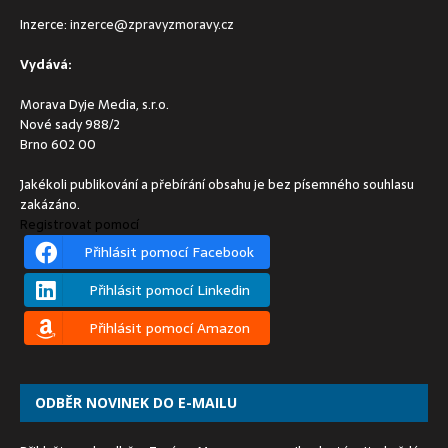
Inzerce:
inzerce@zpravyzmoravy.cz
Vydává:
Morava Dyje Media, s.r.o.
Nové sady 988/2
Brno 602 00
Jakékoli publikování a přebírání obsahu je bez písemného souhlasu
zakázáno.
Registrovat pomocí
Přihlásit pomocí Facebook
Přihlásit pomocí Linkedin
Přihlásit pomocí Amazon
ODBĚR NOVINEK DO E-MAILU