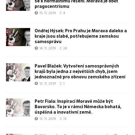
se k normálnímu řešení. Morava je oběť
pragocentrismu
15. 11. 2019
4
Ondřej Hýsek: Pro Prahu je Morava daleko a
kraje jsou slabé, potřebujeme zemskou
samosprávu
14. 11. 2019
24
Pavel Blažek: Vytvoření samosprávných
krajů byla jedna z největších chyb, jsem
jednoznačně pro obnovu zemského zřízení
13. 11. 2019
1
Petr Fiala: Inspirací Moravě může být
Bavorsko. To je v rámci Německa bohatá,
úspěšná a inovativní země.
13. 11. 2019
15