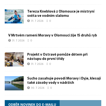
Tereza Kneblová z Olomouce je mistryní
světa ve vodním slalomu
31. 7. 2026
0
V Mrtvém rameni Moravy v Olomouci žije 15 druhů ryb
31. 7. 2026
0
Projekt v Ostravě pomůže dětem při
nástupu do první třídy
31. 7. 2026
0
Sucho zasahuje povodí Moravy i Dyje, klesají
také zásoby vody v nádržích
30. 7. 2026
0
ODBĚR NOVINEK DO E-MAILU