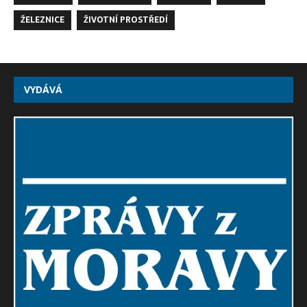
ŽELEZNICE
ŽIVOTNÍ PROSTŘEDÍ
VYDÁVÁ