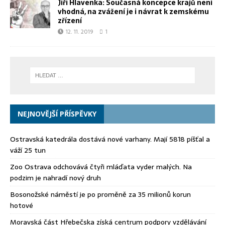
Jiří Hlavenka: Současná koncepce krajů není
vhodná, na zvážení je i návrat k zemskému
zřízení
12. 11. 2019
1
NEJNOVĚJŠÍ PŘÍSPĚVKY
Ostravská katedrála dostává nové varhany. Mají 5818 píšťal a
váží 25 tun
Zoo Ostrava odchovává čtyři mláďata vyder malých. Na
podzim je nahradí nový druh
Bosonožské náměstí je po proměně za 35 milionů korun
hotové
Moravská část Hřebečska získá centrum podpory vzdělávání