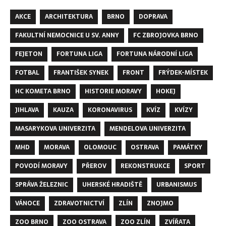
AKCE
ARCHITEKTURA
BRNO
DOPRAVA
FAKULTNÍ NEMOCNICE U SV. ANNY
FC ZBROJOVKA BRNO
FEJETON
FORTUNA LIGA
FORTUNA NÁRODNÍ LIGA
FOTBAL
FRANTIŠEK SYNEK
FRONT
FRÝDEK-MÍSTEK
HC KOMETA BRNO
HISTORIE MORAVY
HOKEJ
JIHLAVA
KAUZA
KORONAVIRUS
KVÍZ
KVÍZY
MASARYKOVA UNIVERZITA
MENDELOVA UNIVERZITA
MHD
MORAVA
OLOMOUC
OSTRAVA
PAMÁTKY
POVODÍ MORAVY
PŘEROV
REKONSTRUKCE
SPORT
SPRÁVA ŽELEZNIC
UHERSKÉ HRADIŠTĚ
URBANISMUS
VÁNOCE
ZDRAVOTNICTVÍ
ZLÍN
ZNOJMO
ZOO BRNO
ZOO OSTRAVA
ZOO ZLÍN
ZVÍŘATA