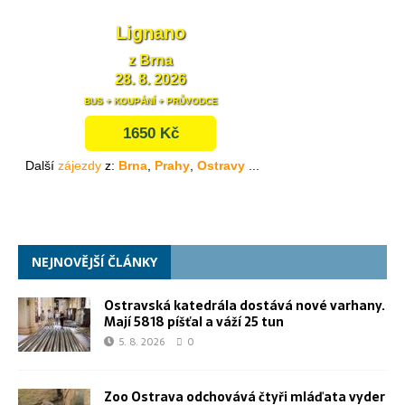
NEJNOVĚJŠÍ ČLÁNKY
Ostravská katedrála dostává nové varhany.
Mají 5818 píšťal a váží 25 tun
5. 8. 2026
0
Zoo Ostrava odchovává čtyři mláďata vyder