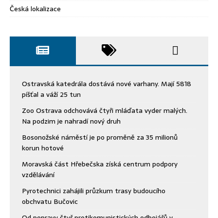
Česká lokalizace
Ostravská katedrála dostává nové varhany. Mají 5818
píšťal a váží 25 tun
Zoo Ostrava odchovává čtyři mláďata vyder malých.
Na podzim je nahradí nový druh
Bosonožské náměstí je po proměně za 35 milionů
korun hotové
Moravská část Hřebečska získá centrum podpory
vzdělávání
Pyrotechnici zahájili průzkum trasy budoucího
obchvatu Bučovic
Od popravy čtyř protikomunistických odbojářů v