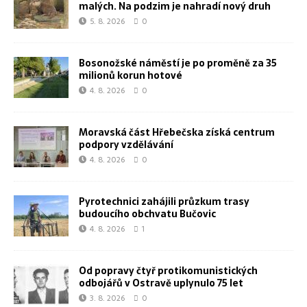
malých. Na podzim je nahradí nový druh
5. 8. 2026
0
Bosonožské náměstí je po proměně za 35
milionů korun hotové
4. 8. 2026
0
Moravská část Hřebečska získá centrum
podpory vzdělávání
4. 8. 2026
0
Pyrotechnici zahájili průzkum trasy
budoucího obchvatu Bučovic
4. 8. 2026
1
Od popravy čtyř protikomunistických
odbojářů v Ostravě uplynulo 75 let
3. 8. 2026
0