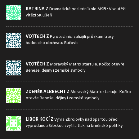
KATRINA Z
Dramatické poslední kolo MSFL: V soutěži
vítězí SK Líšeň
VOJTĚCH Z
Pyrotechnici zahájili průzkum trasy
budoucího obchvatu Bučovic
VOJTĚCH Z
Moravský Matrix startuje. Kočko otevře
Beneše, dějiny i zemské symboly
ZDENĚK ALBRECHT Z
Moravský Matrix startuje. Kočko
otevře Beneše, dějiny i zemské symboly
LIBOR KOCÍ Z
Výhra Zbrojovky nad Spartou před
vyprodanou Srbskou zvýšila tlak na brněnské politiky