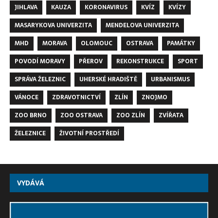
JIHLAVA
KAUZA
KORONAVIRUS
KVÍZ
KVÍZY
MASARYKOVA UNIVERZITA
MENDELOVA UNIVERZITA
MHD
MORAVA
OLOMOUC
OSTRAVA
PAMÁTKY
POVODÍ MORAVY
PŘEROV
REKONSTRUKCE
SPORT
SPRÁVA ŽELEZNIC
UHERSKÉ HRADIŠTĚ
URBANISMUS
VÁNOCE
ZDRAVOTNICTVÍ
ZLÍN
ZNOJMO
ZOO BRNO
ZOO OSTRAVA
ZOO ZLÍN
ZVÍŘATA
ŽELEZNICE
ŽIVOTNÍ PROSTŘEDÍ
VYDÁVÁ