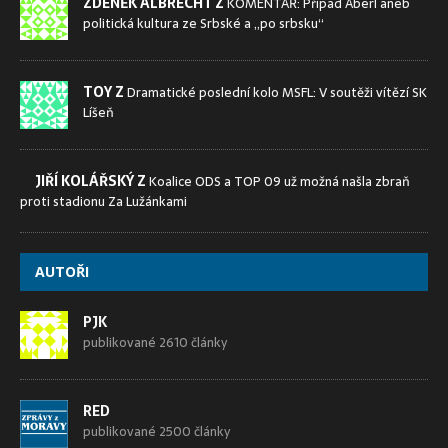
ZDENĚK ALBRECHT Z
KOMENTÁŘ: Případ Aberl aneb
politická kultura ze Srbské a „po srbsku“
TOY Z
Dramatické poslední kolo MSFL: V soutěži vítězí SK
Líšeň
JIŘÍ KOLÁŘSKÝ Z
Koalice ODS a TOP 09 už možná našla zbraň
proti stadionu Za Lužánkami
AUTOŘI
PJK
publikované 2610 články
RED
publikované 2500 články