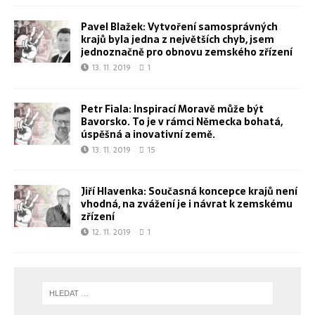
Pavel Blažek: Vytvoření samosprávných
krajů byla jedna z největších chyb, jsem
jednoznačně pro obnovu zemského zřízení
13. 11. 2019
1
Petr Fiala: Inspirací Moravě může být
Bavorsko. To je v rámci Německa bohatá,
úspěšná a inovativní země.
13. 11. 2019
15
Jiří Hlavenka: Současná koncepce krajů není
vhodná, na zvážení je i návrat k zemskému
zřízení
12. 11. 2019
1