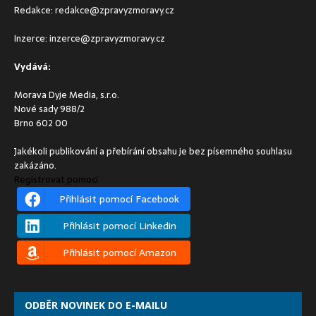
Redakce:
redakce@zpravyzmoravy.cz
Inzerce:
inzerce@zpravyzmoravy.cz
Vydává:
Morava Dyje Media, s.r.o.
Nové sady 988/2
Brno 602 00
Jakékoli publikování a přebírání obsahu je bez písemného souhlasu
zakázáno.
Registrovat pomocí
Přihlásit pomocí Facebook
Přihlásit pomocí Linkedin
Přihlásit pomocí Amazon
ODBĚR NOVINEK DO E-MAILU