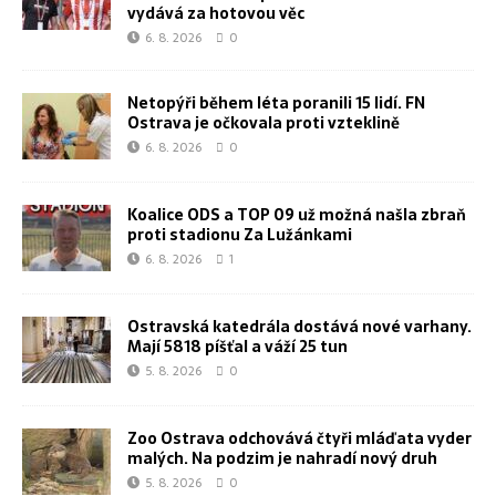
vydává za hotovou věc
6. 8. 2026
0
Netopýři během léta poranili 15 lidí. FN
Ostrava je očkovala proti vzteklině
6. 8. 2026
0
Koalice ODS a TOP 09 už možná našla zbraň
proti stadionu Za Lužánkami
6. 8. 2026
1
Ostravská katedrála dostává nové varhany.
Mají 5818 píšťal a váží 25 tun
5. 8. 2026
0
Zoo Ostrava odchovává čtyři mláďata vyder
malých. Na podzim je nahradí nový druh
5. 8. 2026
0