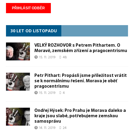
30 LET OD LISTOPADU
VELKÝ ROZHOVOR s Petrem Pithartem. O
Moravě, zemském zřízení a pragocentrismu
15. 11. 2019
48
Petr Pithart: Propásli jsme příležitost vrátit
se k normálnímu řešení. Morava je oběť
pragocentrismu
15. 11. 2019
4
Ondřej Hýsek: Pro Prahu je Morava daleko a
kraje jsou slabé, potřebujeme zemskou
samosprávu
14. 11. 2019
24