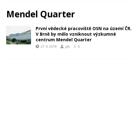
Mendel Quarter
První vědecké pracoviště OSN na území ČR.
V Brně by mělo vzniknout výzkumné
centrum Mendel Quarter
27. 9. 2019
pjk
0