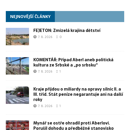
NEJNOVĚJŠÍ ČLÁNKY
FEJETON: Zmizelá krajina dětství
7. 8. 2026
0
KOMENTÁŘ: Případ Aberl aneb politická
kultura ze Srbské a „po srbsku“
7. 8. 2026
1
Kraje přijdou o miliardy na opravy silnic II. a
III. tříd. Stát peníze negarantuje ani na další
roky
7. 8. 2026
1
Mynář se ostře ohradil proti Aberlovi.
Porušil dohodu a předběžné stanovisko