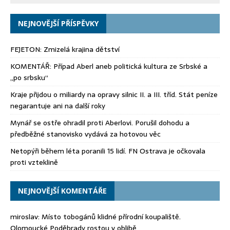
NEJNOVĚJŠÍ PŘÍSPĚVKY
FEJETON: Zmizelá krajina dětství
KOMENTÁŘ: Případ Aberl aneb politická kultura ze Srbské a
„po srbsku“
Kraje přijdou o miliardy na opravy silnic II. a III. tříd. Stát peníze
negarantuje ani na další roky
Mynář se ostře ohradil proti Aberlovi. Porušil dohodu a
předběžné stanovisko vydává za hotovou věc
Netopýři během léta poranili 15 lidí. FN Ostrava je očkovala
proti vzteklině
NEJNOVĚJŠÍ KOMENTÁŘE
miroslav
:
Místo tobogánů klidné přírodní koupaliště.
Olomoucké Poděbrady rostou v oblibě