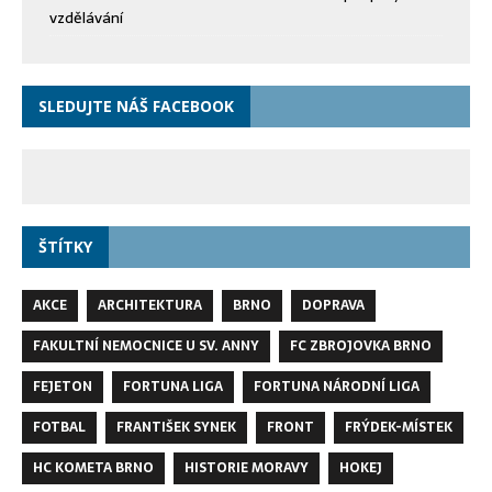
vzdělávání
SLEDUJTE NÁŠ FACEBOOK
ŠTÍTKY
AKCE
ARCHITEKTURA
BRNO
DOPRAVA
FAKULTNÍ NEMOCNICE U SV. ANNY
FC ZBROJOVKA BRNO
FEJETON
FORTUNA LIGA
FORTUNA NÁRODNÍ LIGA
FOTBAL
FRANTIŠEK SYNEK
FRONT
FRÝDEK-MÍSTEK
HC KOMETA BRNO
HISTORIE MORAVY
HOKEJ