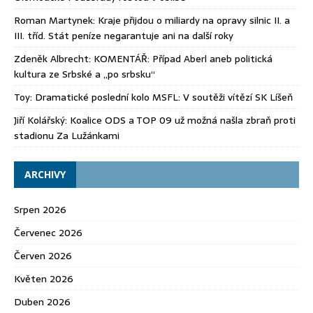
Roman Martynek
:
Kraje přijdou o miliardy na opravy silnic II. a
III. tříd. Stát peníze negarantuje ani na další roky
Zdeněk Albrecht
:
KOMENTÁŘ: Případ Aberl aneb politická
kultura ze Srbské a „po srbsku“
Toy
:
Dramatické poslední kolo MSFL: V soutěži vítězí SK Líšeň
Jiří Kolářský
:
Koalice ODS a TOP 09 už možná našla zbraň proti
stadionu Za Lužánkami
ARCHIVY
Srpen 2026
Červenec 2026
Červen 2026
Květen 2026
Duben 2026