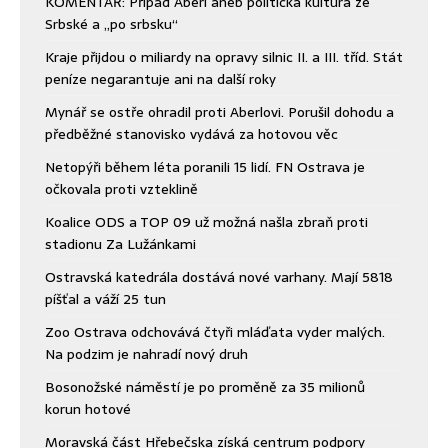
KOMENTÁŘ: Případ Aberl aneb politická kultura ze
Srbské a „po srbsku“
Kraje přijdou o miliardy na opravy silnic II. a III. tříd. Stát
peníze negarantuje ani na další roky
Mynář se ostře ohradil proti Aberlovi. Porušil dohodu a
předběžné stanovisko vydává za hotovou věc
Netopýři během léta poranili 15 lidí. FN Ostrava je
očkovala proti vzteklině
Koalice ODS a TOP 09 už možná našla zbraň proti
stadionu Za Lužánkami
Ostravská katedrála dostává nové varhany. Mají 5818
píšťal a váží 25 tun
Zoo Ostrava odchovává čtyři mláďata vyder malých.
Na podzim je nahradí nový druh
Bosonožské náměstí je po proměně za 35 milionů
korun hotové
Moravská část Hřebečska získá centrum podpory