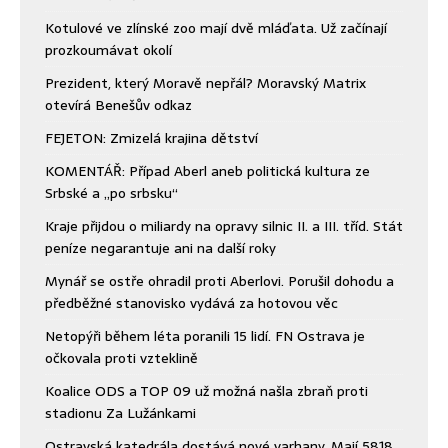
Kotulové ve zlínské zoo mají dvě mláďata. Už začínají
prozkoumávat okolí
Prezident, který Moravě nepřál? Moravský Matrix
otevírá Benešův odkaz
FEJETON: Zmizelá krajina dětství
KOMENTÁŘ: Případ Aberl aneb politická kultura ze
Srbské a „po srbsku“
Kraje přijdou o miliardy na opravy silnic II. a III. tříd. Stát
peníze negarantuje ani na další roky
Mynář se ostře ohradil proti Aberlovi. Porušil dohodu a
předběžné stanovisko vydává za hotovou věc
Netopýři během léta poranili 15 lidí. FN Ostrava je
očkovala proti vzteklině
Koalice ODS a TOP 09 už možná našla zbraň proti
stadionu Za Lužánkami
Ostravská katedrála dostává nové varhany. Mají 5818