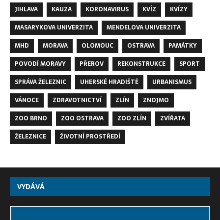
JIHLAVA
KAUZA
KORONAVIRUS
KVÍZ
KVÍZY
MASARYKOVA UNIVERZITA
MENDELOVA UNIVERZITA
MHD
MORAVA
OLOMOUC
OSTRAVA
PAMÁTKY
POVODÍ MORAVY
PŘEROV
REKONSTRUKCE
SPORT
SPRÁVA ŽELEZNIC
UHERSKÉ HRADIŠTĚ
URBANISMUS
VÁNOCE
ZDRAVOTNICTVÍ
ZLÍN
ZNOJMO
ZOO BRNO
ZOO OSTRAVA
ZOO ZLÍN
ZVÍŘATA
ŽELEZNICE
ŽIVOTNÍ PROSTŘEDÍ
VYDÁVÁ