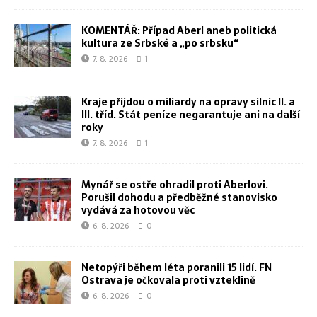
KOMENTÁŘ: Případ Aberl aneb politická
kultura ze Srbské a „po srbsku“
7. 8. 2026
1
Kraje přijdou o miliardy na opravy silnic II. a
III. tříd. Stát peníze negarantuje ani na další
roky
7. 8. 2026
1
Mynář se ostře ohradil proti Aberlovi.
Porušil dohodu a předběžné stanovisko
vydává za hotovou věc
6. 8. 2026
0
Netopýři během léta poranili 15 lidí. FN
Ostrava je očkovala proti vzteklině
6. 8. 2026
0