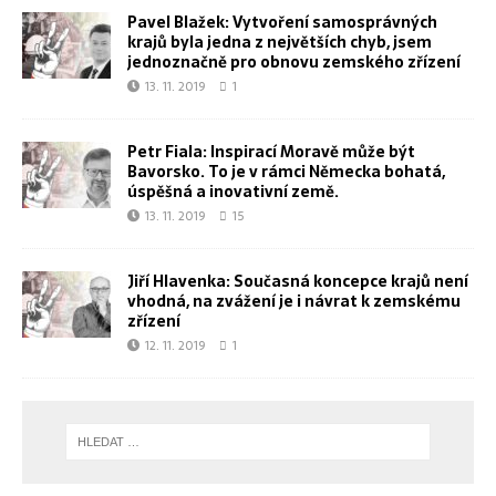
Pavel Blažek: Vytvoření samosprávných
krajů byla jedna z největších chyb, jsem
jednoznačně pro obnovu zemského zřízení
13. 11. 2019
1
Petr Fiala: Inspirací Moravě může být
Bavorsko. To je v rámci Německa bohatá,
úspěšná a inovativní země.
13. 11. 2019
15
Jiří Hlavenka: Současná koncepce krajů není
vhodná, na zvážení je i návrat k zemskému
zřízení
12. 11. 2019
1