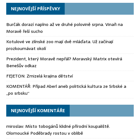
NEJNOVĚJŠÍ PŘÍSPĚVKY
Burčák dorazí naplno až ve druhé polovině srpna. Vinaři na
Moravě řeší sucho
Kotulové ve zlínské zoo mají dvě mláďata. Už začínají
prozkoumávat okolí
Prezident, který Moravě nepřál? Moravský Matrix otevírá
Benešův odkaz
FEJETON: Zmizelá krajina dětství
KOMENTÁŘ: Případ Aberl aneb politická kultura ze Srbské a
„po srbsku“
NEJNOVĚJŠÍ KOMENTÁŘE
miroslav
:
Místo tobogánů klidné přírodní koupaliště.
Olomoucké Poděbrady rostou v oblibě