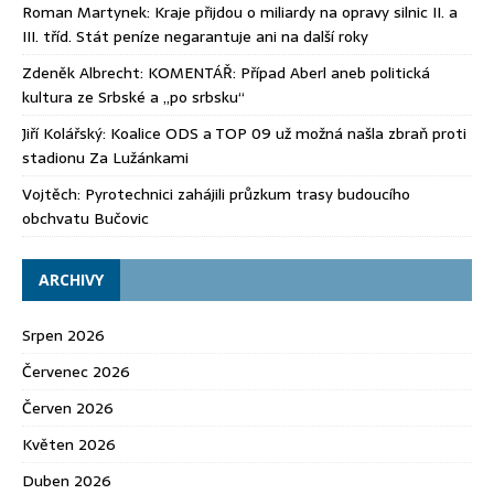
Roman Martynek
:
Kraje přijdou o miliardy na opravy silnic II. a
III. tříd. Stát peníze negarantuje ani na další roky
Zdeněk Albrecht
:
KOMENTÁŘ: Případ Aberl aneb politická
kultura ze Srbské a „po srbsku“
Jiří Kolářský
:
Koalice ODS a TOP 09 už možná našla zbraň proti
stadionu Za Lužánkami
Vojtěch
:
Pyrotechnici zahájili průzkum trasy budoucího
obchvatu Bučovic
ARCHIVY
Srpen 2026
Červenec 2026
Červen 2026
Květen 2026
Duben 2026