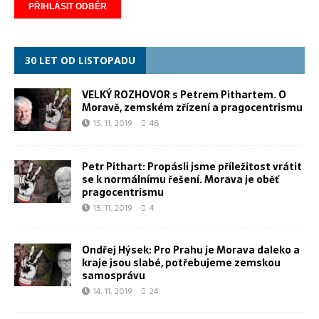
30 LET OD LISTOPADU
VELKÝ ROZHOVOR s Petrem Pithartem. O
Moravě, zemském zřízení a pragocentrismu
15. 11. 2019
48
Petr Pithart: Propásli jsme příležitost vrátit
se k normálnímu řešení. Morava je oběť
pragocentrismu
15. 11. 2019
4
Ondřej Hýsek: Pro Prahu je Morava daleko a
kraje jsou slabé, potřebujeme zemskou
samosprávu
14. 11. 2019
24