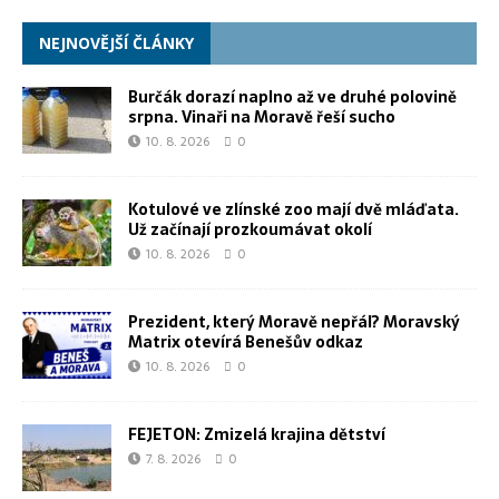
NEJNOVĚJŠÍ ČLÁNKY
Burčák dorazí naplno až ve druhé polovině
srpna. Vinaři na Moravě řeší sucho
10. 8. 2026
0
Kotulové ve zlínské zoo mají dvě mláďata.
Už začínají prozkoumávat okolí
10. 8. 2026
0
Prezident, který Moravě nepřál? Moravský
Matrix otevírá Benešův odkaz
10. 8. 2026
0
FEJETON: Zmizelá krajina dětství
7. 8. 2026
0