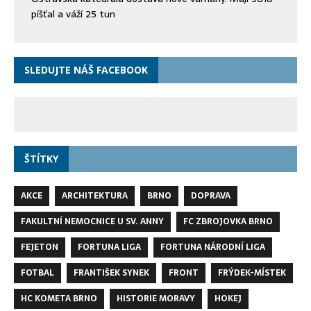
píšťal a váží 25 tun
SLEDUJTE NÁŠ FACEBOOK
ŠTÍTKY
AKCE
ARCHITEKTURA
BRNO
DOPRAVA
FAKULTNÍ NEMOCNICE U SV. ANNY
FC ZBROJOVKA BRNO
FEJETON
FORTUNA LIGA
FORTUNA NÁRODNÍ LIGA
FOTBAL
FRANTIŠEK SYNEK
FRONT
FRÝDEK-MÍSTEK
HC KOMETA BRNO
HISTORIE MORAVY
HOKEJ