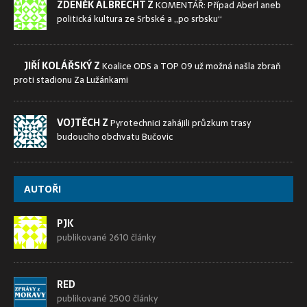
ZDENĚK ALBRECHT Z
KOMENTÁŘ: Případ Aberl aneb
politická kultura ze Srbské a „po srbsku“
JIŘÍ KOLÁŘSKÝ Z
Koalice ODS a TOP 09 už možná našla zbraň
proti stadionu Za Lužánkami
VOJTĚCH Z
Pyrotechnici zahájili průzkum trasy
budoucího obchvatu Bučovic
AUTOŘI
PJK
publikované 2610 články
RED
publikované 2500 články