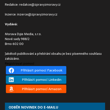
Redakce:
redakce@zpravyzmoravy.cz
Inzerce:
inzerce@zpravyzmoravy.cz
Vydává:
Morava Dyje Media, s.r.o.
Nové sady 988/2
Brno 602 00
Jakékoli publikování a přebírání obsahu je bez písemného souhlasu
zakázáno.
Registrovat pomocí
Přihlásit pomocí Facebook
Přihlásit pomocí Linkedin
Přihlásit pomocí Amazon
ODBĚR NOVINEK DO E-MAILU