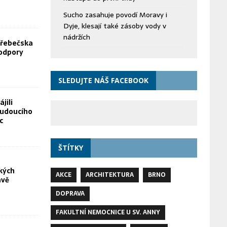
Sucho zasahuje povodí Moravy i
Dyje, klesají také zásoby vody v
nádržích
Hřebečska
odpory
SLEDUJTE NÁŠ FACEBOOK
jili
budoucího
c
ŠTÍTKY
kých
AKCE
ARCHITEKTURA
BRNO
avě
DOPRAVA
FAKULTNÍ NEMOCNICE U SV. ANNY