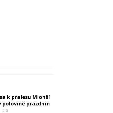
ává čtyři mláďata vyder malých. Na podzim je nahradí nový druh
 je po proměně za 35 milionů korun hotové
ZPRÁVY Z BRNA
sa k pralesu Mionší
 v polovině prázdnin
0