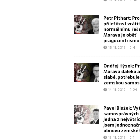
Petr Pithart: Pr
příležitost vrátit
normálnímu řeše
Morava je oběť
pragocentrismu
15. 11. 2019
4
Ondřej Hýsek: Pr
Morava daleko a 
slabé, potřebuj
zemskou samos
14. 11. 2019
24
Pavel Blažek: Vy
samosprávných k
jedna z největšíc
jsem jednoznačn
obnovu zemskéh
13. 11. 2019
1