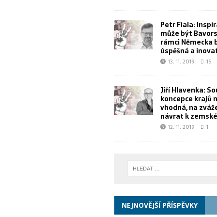
Petr Fiala: Inspi
může být Bavorsk
rámci Německa 
úspěšná a inova
13. 11. 2019
15
Jiří Hlavenka: S
koncepce krajů 
vhodná, na zvážen
návrat k zemské
12. 11. 2019
1
NEJNOVĚJŠÍ PŘÍSPĚVKY