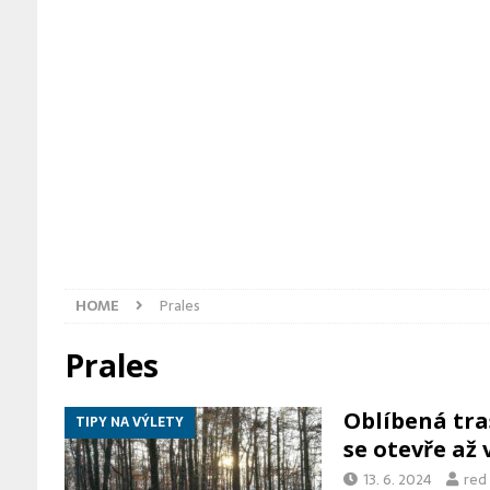
[ 5. 8. 2026 ]
Zoo Ostrava odchov
ZPRÁVY Z OSTRAVY
[ 4. 8. 2026 ]
Bosonožské náměstí
HOME
Prales
Prales
Oblíbená tra
TIPY NA VÝLETY
se otevře až
13. 6. 2024
red