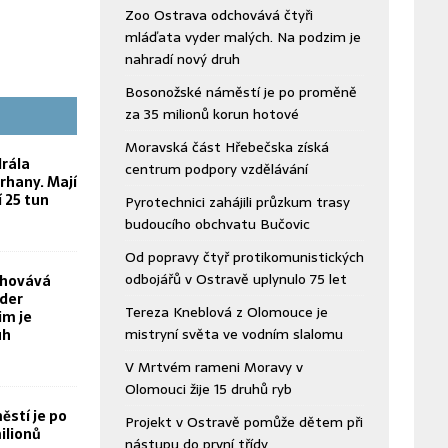
Zoo Ostrava odchovává čtyři
mláďata vyder malých. Na podzim je
nahradí nový druh
Bosonožské náměstí je po proměně
za 35 milionů korun hotové
Moravská část Hřebečska získá
rála
centrum podpory vzdělávání
rhany. Mají
í 25 tun
Pyrotechnici zahájili průzkum trasy
budoucího obchvatu Bučovic
Od popravy čtyř protikomunistických
odbojářů v Ostravě uplynulo 75 let
chovává
yder
Tereza Kneblová z Olomouce je
im je
mistryní světa ve vodním slalomu
uh
V Mrtvém rameni Moravy v
Olomouci žije 15 druhů ryb
stí je po
Projekt v Ostravě pomůže dětem při
ilionů
nástupu do první třídy