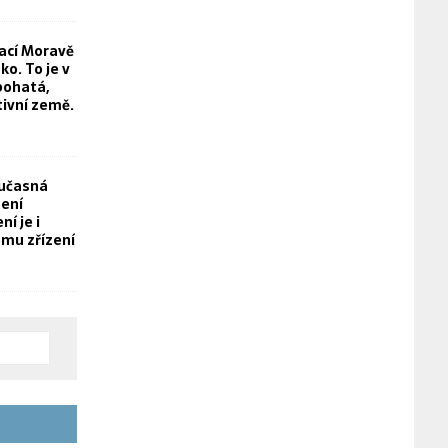
rací Moravě
o. To je v
bohatá,
tivní země.
oučasná
není
í je i
mu zřízení