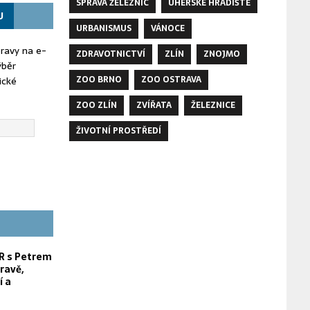
SPRÁVA ŽELEZNIC
UHERSKÉ HRADIŠTĚ
U
URBANISMUS
VÁNOCE
oravy na e-
ZDRAVOTNICTVÍ
ZLÍN
ZNOJMO
ýběr
ZOO BRNO
ZOO OSTRAVA
ické
ZOO ZLÍN
ZVÍŘATA
ŽELEZNICE
ŽIVOTNÍ PROSTŘEDÍ
 s Petrem
ravě,
í a