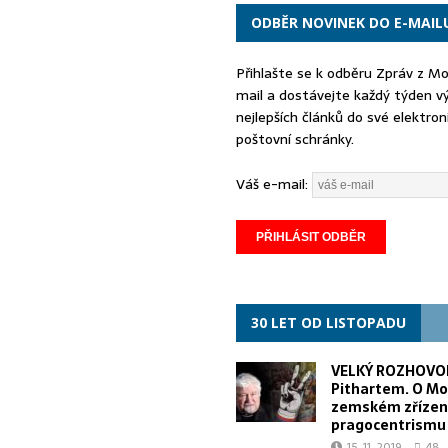
ODBĚR NOVINEK DO E-MAIL
Přihlašte se k odběru Zpráv z M
mail a dostávejte každý týden v
nejlepších článků do své elektron
poštovní schránky.
Váš e-mail:
30 LET OD LISTOPADU
VELKÝ ROZHOVOR
Pithartem. O Mo
zemském zřízen
pragocentrismu
15. 11. 2019
48