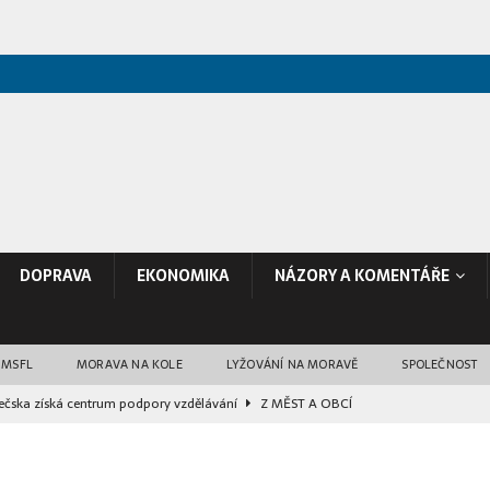
DOPRAVA
EKONOMIKA
NÁZORY A KOMENTÁŘE
 MSFL
MORAVA NA KOLE
LYŽOVÁNÍ NA MORAVĚ
SPOLEČNOST
ečska získá centrum podpory vzdělávání
Z MĚST A OBCÍ
li průzkum trasy budoucího obchvatu Bučovic
DOPRAVA
dostává nové varhany. Mají 5818 píšťal a váží 25 tun
KULTURA