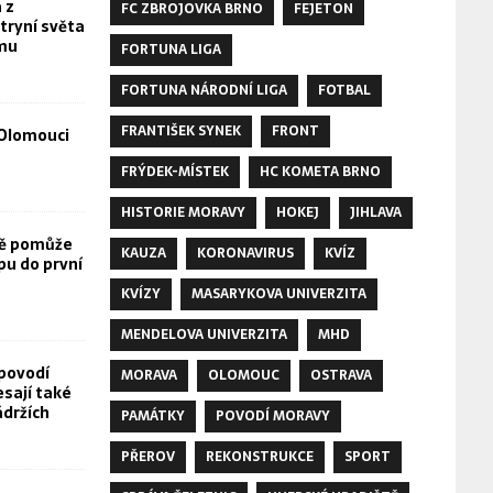
 z
FC ZBROJOVKA BRNO
FEJETON
tryní světa
omu
FORTUNA LIGA
FORTUNA NÁRODNÍ LIGA
FOTBAL
FRANTIŠEK SYNEK
FRONT
Olomouci
FRÝDEK-MÍSTEK
HC KOMETA BRNO
HISTORIE MORAVY
HOKEJ
JIHLAVA
vě pomůže
KAUZA
KORONAVIRUS
KVÍZ
pu do první
KVÍZY
MASARYKOVA UNIVERZITA
MENDELOVA UNIVERZITA
MHD
povodí
MORAVA
OLOMOUC
OSTRAVA
esají také
ádržích
PAMÁTKY
POVODÍ MORAVY
PŘEROV
REKONSTRUKCE
SPORT