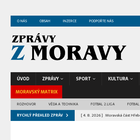
O NÁS
OBSAH
INZERCE
PODPOŘTE NÁS
ÚVOD
ZPRÁVY
SPORT
KULTURA
MORAVSKÝ MATRIX
ROZHOVOR
VĚDA A TECHNIKA
FOTBAL 2.LIGA
FOTBAL
RYCHLÝ PŘEHLED ZPRÁV
[ 4. 8. 2026 ]
Moravská část Hřeb
[ 4. 8. 2026 ]
Pyrotechnici zaháji
[ 5. 8. 2026 ]
Ostravská katedrála 