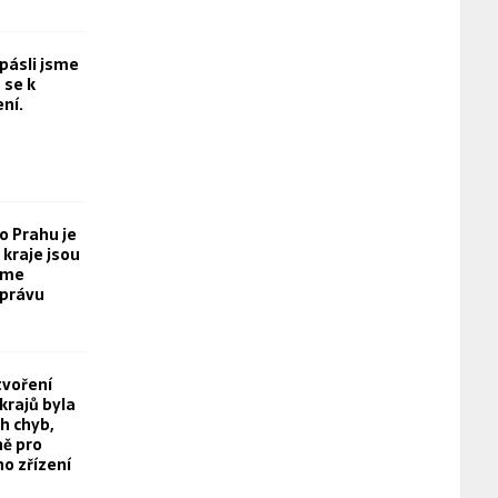
opásli jsme
 se k
ní.
o Prahu je
kraje jsou
eme
právu
tvoření
rajů byla
h chyb,
ě pro
o zřízení