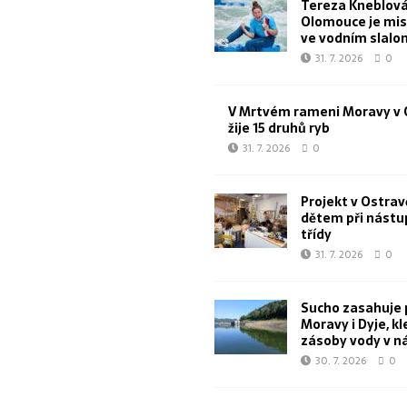
Tereza Kneblová
Olomouce je mis
ve vodním slal
31. 7. 2026
0
V Mrtvém rameni Moravy v 
žije 15 druhů ryb
31. 7. 2026
0
Projekt v Ostra
dětem při nástu
třídy
31. 7. 2026
0
Sucho zasahuje 
Moravy i Dyje, kl
zásoby vody v n
30. 7. 2026
0