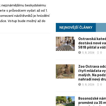
k nejznámějšímu beskydskému
ete s průvodcem vydat až od 1.
omezení návštěvníků je hnízdění
ušce. Vstup bude možný až do
NEJNOVĚJŠÍ ČLÁNKY
Ostravská kated
dostává nové va
5818 píšťal a váž
5. 8. 2026
0
Zoo Ostrava od
čtyři mláďata v
malých. Na podz
nahradí nový dr
5. 8. 2026
0
Bosonožské námě
proměně za 35 m