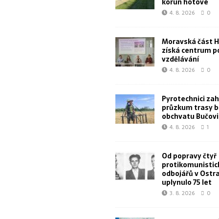
korun hotové
4. 8. 2026
0
Moravská část 
získá centrum p
vzdělávání
4. 8. 2026
0
Pyrotechnici zahá
průzkum trasy 
obchvatu Bučovi
4. 8. 2026
1
Od popravy čtyř
protikomunistic
odbojářů v Ostr
uplynulo 75 let
3. 8. 2026
0