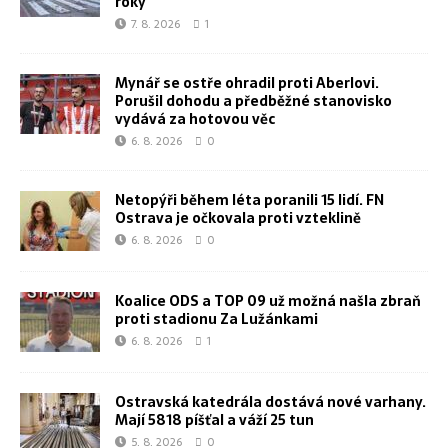
roky
7. 8. 2026
1
Mynář se ostře ohradil proti Aberlovi.
Porušil dohodu a předběžné stanovisko
vydává za hotovou věc
6. 8. 2026
0
Netopýři během léta poranili 15 lidí. FN
Ostrava je očkovala proti vzteklině
6. 8. 2026
0
Koalice ODS a TOP 09 už možná našla zbraň
proti stadionu Za Lužánkami
6. 8. 2026
1
Ostravská katedrála dostává nové varhany.
Mají 5818 píšťal a váží 25 tun
5. 8. 2026
0