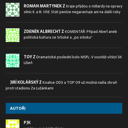
ROMAN MARTYNEK Z
Kraje přijdou o miliardy na opravy
silnic II. a III. tříd. Stát peníze negarantuje ani na další roky
ZDENĚK ALBRECHT Z
KOMENTÁŘ: Případ Aberl aneb
politická kultura ze Srbské a „po srbsku“
TOY Z
Dramatické poslední kolo MSFL: V soutěži vítězí SK
Líšeň
JIŘÍ KOLÁŘSKÝ Z
Koalice ODS a TOP 09 už možná našla zbraň
proti stadionu Za Lužánkami
AUTOŘI
PJK