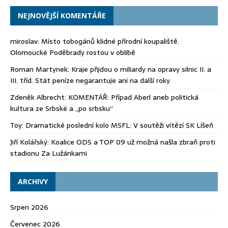
NEJNOVĚJŠÍ KOMENTÁŘE
miroslav
:
Místo tobogánů klidné přírodní koupaliště.
Olomoucké Poděbrady rostou v oblibě
Roman Martynek
:
Kraje přijdou o miliardy na opravy silnic II. a
III. tříd. Stát peníze negarantuje ani na další roky
Zdeněk Albrecht
:
KOMENTÁŘ: Případ Aberl aneb politická
kultura ze Srbské a „po srbsku“
Toy
:
Dramatické poslední kolo MSFL: V soutěži vítězí SK Líšeň
Jiří Kolářský
:
Koalice ODS a TOP 09 už možná našla zbraň proti
stadionu Za Lužánkami
ARCHIVY
Srpen 2026
Červenec 2026