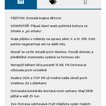
FEJETON: Zmizelá krajina dětství
KOMENTÁŘ: Případ Aberl aneb politická kultura ze
Srbské a „po srbsku“
Kraje přijdou o miliardy na opravy silnic II. a III. tříd. Stát
peníze negarantuje ani na další roky
Mynář se ostře ohradil proti Aberlovi. Porušil dohodu a
předběžné stanovisko vydává za hotovou věc
Netopýři během léta poranili 15 lidí. FN Ostrava je
očkovala proti vzteklině
Koalice ODS a TOP 09 už možná našla zbraň proti
stadionu Za Lužánkami
Ostravská katedrála dostává nové varhany. Mají 5818
píšťal a váží 25 tun
Zoo Ostrava odchovává čtyři mláďata vyder malých.