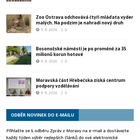
Zoo Ostrava odchovává čtyři mláďata vyder
malých. Na podzim je nahradí nový druh
5. 8. 2026
0
Bosonožské náměstí je po proměně za 35
milionů korun hotové
4. 8. 2026
0
Moravská část Hřebečska získá centrum
podpory vzdělávání
4. 8. 2026
0
ODBĚR NOVINEK DO E-MAILU
Přihlašte se k odběru Zpráv z Moravy na e-mail a dostávejte
každý týden výběr nejlepších článků do své elektronické