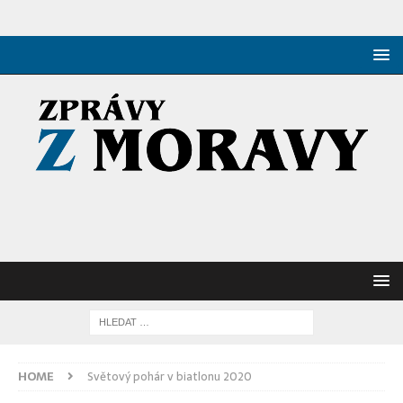
HOME
Světový pohár v biatlonu 2020