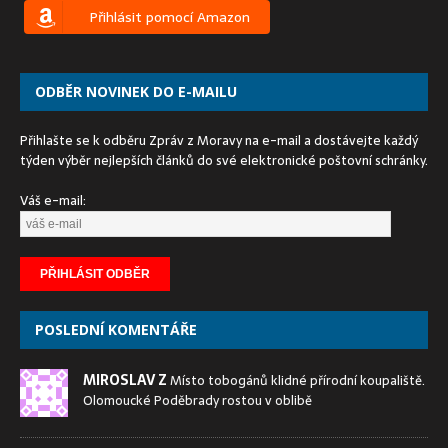
Přihlásit pomocí Amazon
ODBĚR NOVINEK DO E-MAILU
Přihlašte se k odběru Zpráv z Moravy na e-mail a dostávejte každý
týden výběr nejlepších článků do své elektronické poštovní schránky.
Váš e-mail:
POSLEDNÍ KOMENTÁŘE
MIROSLAV Z
Místo tobogánů klidné přírodní koupaliště.
Olomoucké Poděbrady rostou v oblibě