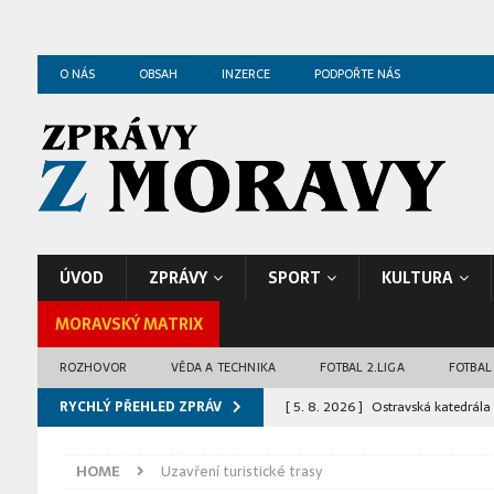
O NÁS
OBSAH
INZERCE
PODPOŘTE NÁS
ÚVOD
ZPRÁVY
SPORT
KULTURA
MORAVSKÝ MATRIX
ROZHOVOR
VĚDA A TECHNIKA
FOTBAL 2.LIGA
FOTBAL
RYCHLÝ PŘEHLED ZPRÁV
[ 5. 8. 2026 ]
Ostravská katedrála 
[ 5. 8. 2026 ]
Zoo Ostrava odchov
HOME
Uzavření turistické trasy
ZPRÁVY Z OSTRAVY