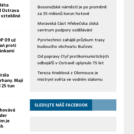
léta
Bosonožské náměstí je po proměně
FN Ostrava
za 35 milionů korun hotové
 vzteklině
Moravská část Hřebečska získá
centrum podpory vzdělávání
Pyrotechnici zahájili průzkum trasy
OP 09 už
aň proti
budoucího obchvatu Bučovic
žánkami
Od popravy čtyř protikomunistických
odbojářů v Ostravě uplynulo 75 let
Tereza Kneblová z Olomouce je
rála
mistryní světa ve vodním slalomu
rhany. Mají
í 25 tun
SLEDUJTE NÁŠ FACEBOOK
chovává
yder
im je
uh