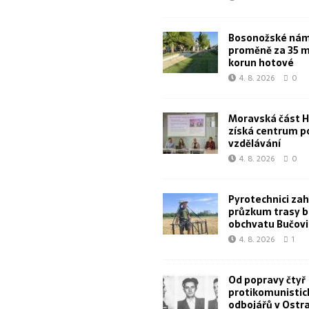
Bosonožské námě
proměně za 35 m
korun hotové
4. 8. 2026
0
Moravská část 
získá centrum p
vzdělávání
4. 8. 2026
0
Pyrotechnici zahá
průzkum trasy 
obchvatu Bučovi
4. 8. 2026
1
Od popravy čtyř
protikomunistic
odbojářů v Ostr