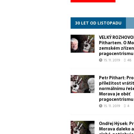
30 LET OD LISTOPADU
VELKÝ ROZHOVOR
Pithartem. O Mo
zemském zřízen
pragocentrismu
15. 11. 2019
48
Petr Pithart: Pr
příležitost vrátit
normálnímu řeše
Morava je oběť
pragocentrismu
15. 11. 2019
4
Ondřej Hýsek: Pr
Morava daleko a 