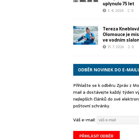
uplynulo 75 let
3. 8. 2026
0
Tereza Kneblová
Olomouce je mis
ve vodním slal
31. 7. 2026
0
ODBĚR NOVINEK DO E-MAIL
Přihlašte se k odběru Zpráv z M
mail a dostávejte každý týden v
nejlepších článků do své elektron
poštovní schránky.
Váš e-mail: