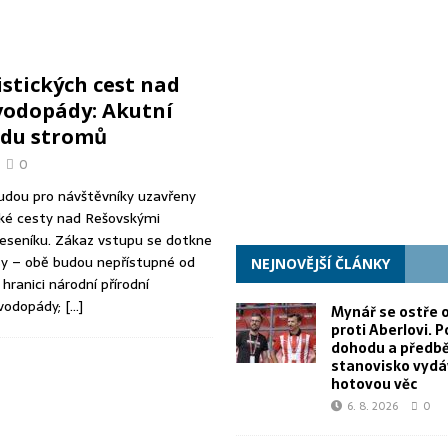
il proti Aberlovi. Porušil dohodu a předběžné stanovisko vydává za
istických cest nad
poranili 15 lidí. FN Ostrava je očkovala proti vzteklině
RŮZNÉ
vodopády: Akutní
09 už možná našla zbraň proti stadionu Za Lužánkami
ZPRÁVY Z BRNA
ádu stromů
0
budou pro návštěvníky uzavřeny
cké cesty nad Rešovskými
eseníku. Zákaz vstupu se dotkne
sy – obě budou nepřístupné od
NEJNOVĚJŠÍ ČLÁNKY
hranici národní přírodní
 vodopády;
[…]
Mynář se ostře o
proti Aberlovi. P
dohodu a předb
stanovisko vydá
hotovou věc
6. 8. 2026
0