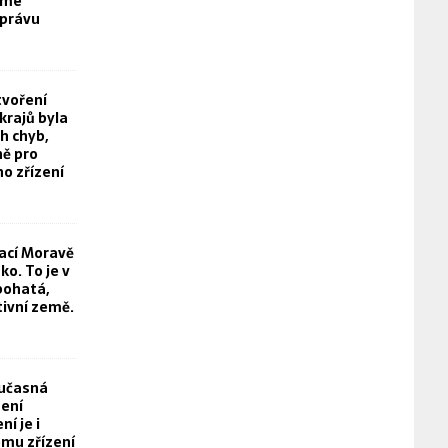
eme
právu
tvoření
rajů byla
h chyb,
ě pro
o zřízení
rací Moravě
o. To je v
bohatá,
tivní země.
oučasná
není
í je i
mu zřízení