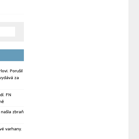
ovi. Porušil
vydává za
dí. FN
ně
našla zbraň
vé varhany.