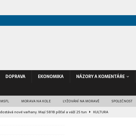
DOPRAVA
EKONOMIKA
NÁZORY A KOMENTÁŘE
 MSFL
MORAVA NA KOLE
LYŽOVÁNÍ NA MORAVĚ
SPOLEČNOST
dostává nové varhany. Mají 5818 píšťal a váží 25 tun
KULTURA
ává čtyři mláďata vyder malých. Na podzim je nahradí nový druh