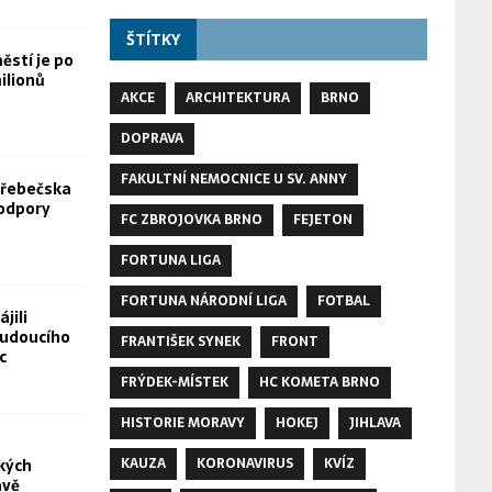
ŠTÍTKY
stí je po
ilionů
AKCE
ARCHITEKTURA
BRNO
DOPRAVA
FAKULTNÍ NEMOCNICE U SV. ANNY
Hřebečska
odpory
FC ZBROJOVKA BRNO
FEJETON
FORTUNA LIGA
FORTUNA NÁRODNÍ LIGA
FOTBAL
jili
budoucího
FRANTIŠEK SYNEK
FRONT
c
FRÝDEK-MÍSTEK
HC KOMETA BRNO
HISTORIE MORAVY
HOKEJ
JIHLAVA
KAUZA
KORONAVIRUS
KVÍZ
kých
avě