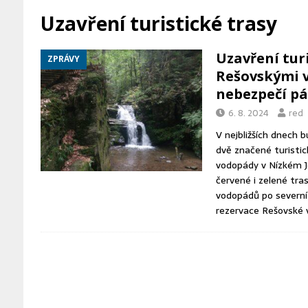
[ 6. 8. 2026 ]
Mynář se ostře ohrad
Uzavření turistické trasy
hotovou věc
ZPRÁVY Z BRNA
Uzavření tur
ZPRÁVY
[ 6. 8. 2026 ]
Netopýři během léta 
Rešovskými 
[ 6. 8. 2026 ]
Koalice ODS a TOP 
nebezpečí p
6. 8. 2024
red
V nejbližších dnech 
dvě značené turisti
vodopády v Nízkém J
červené i zelené tra
vodopádů po severní 
rezervace Rešovské