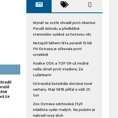
Mynář se ostře ohradil proti Aberlovi.
Porušil dohodu a předběžné
stanovisko vydává za hotovou věc
Netopýři během léta poranili 15 lidí.
FN Ostrava je očkovala proti
vzteklině
Koalice ODS a TOP 09 už možná
našla zbraň proti stadionu Za
Lužánkami
hradil
Ostravská katedrála dostává nové
orušil
varhany. Mají 5818 píšťal a váží 25
ěžné
tun
vá za
Zoo Ostrava odchovává čtyři
mláďata vyder malých. Na podzim je
nahradí nový druh