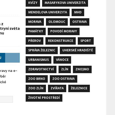
KVÍZY
MASARYKOVA UNIVERZITA
MENDELOVA UNIVERZITA
MHD
MORAVA
OLOMOUC
OSTRAVA
 z
tryní světa
PAMÁTKY
POVODÍ MORAVY
omu
PŘEROV
REKONSTRUKCE
SPORT
SPRÁVA ŽELEZNIC
UHERSKÉ HRADIŠTĚ
U
URBANISMUS
VÁNOCE
ZDRAVOTNICTVÍ
ZLÍN
ZNOJMO
oravy na e-
ýběr
ZOO BRNO
ZOO OSTRAVA
ické
ZOO ZLÍN
ZVÍŘATA
ŽELEZNICE
ŽIVOTNÍ PROSTŘEDÍ