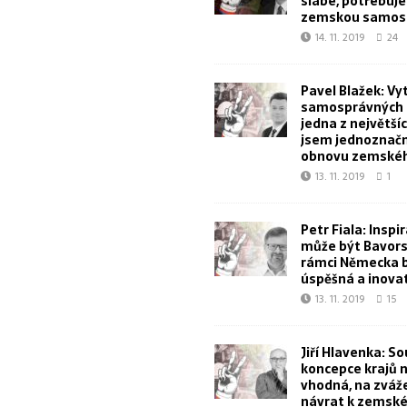
slabé, potřebuj
zemskou samos
14. 11. 2019
24
Pavel Blažek: Vy
samosprávných k
jedna z největšíc
jsem jednoznačn
obnovu zemskéh
13. 11. 2019
1
Petr Fiala: Inspi
může být Bavorsk
rámci Německa 
úspěšná a inova
13. 11. 2019
15
Jiří Hlavenka: S
koncepce krajů 
vhodná, na zvážen
návrat k zemské