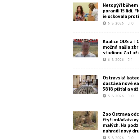
Netopýři během 
poranili 15 lidí. 
je očkovala proti
6. 8. 2026
0
Koalice ODS a T
možná našla zbr
stadionu Za Lu
6. 8. 2026
1
Ostravská kated
dostává nové va
5818 píšťal a váž
5. 8. 2026
0
Zoo Ostrava od
čtyři mláďata v
malých. Na podz
nahradí nový dr
5. 8. 2026
0