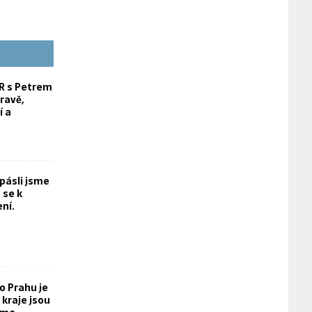
 s Petrem
ravě,
í a
opásli jsme
 se k
ní.
o Prahu je
kraje jsou