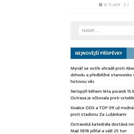
12. 11. 2019
1
NEJNOVĚJŠÍ PŘÍSPĚVKY
Mynář se ostře ohradil proti Aberl
dohodu a předběžné stanovisko 
hotovou věc
Netopýři během léta poranili 15 li
Ostrava je očkovala proti vztekli
Koalice ODS a TOP 09 už možná 
proti stadionu Za Lužánkami
Ostravská katedrála dostává no
Mají 5818 píšťal a váží 25 tun