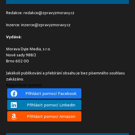
Redakce:
redakce@zpravyzmoravy.cz
Inzerce:
inzerce@zpravyzmoravy.cz
Vydává:
Morava Dyje Media, s.r.o.
Nové sady 988/2
Brno 602 00
Jakékoli publikování a přebírání obsahu je bez písemného souhlasu
zakázáno.
Registrovat pomocí
Přihlásit pomocí Facebook
Přihlásit pomocí Linkedin
Přihlásit pomocí Amazon