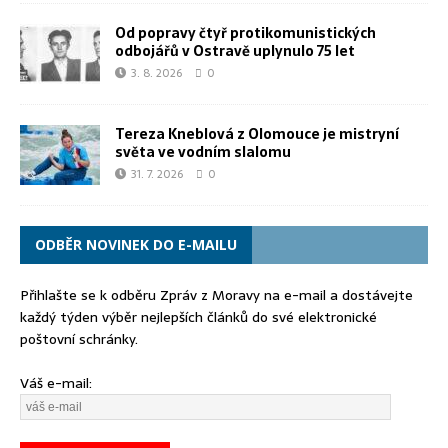
Od popravy čtyř protikomunistických
odbojářů v Ostravě uplynulo 75 let
3. 8. 2026
0
Tereza Kneblová z Olomouce je mistryní
světa ve vodním slalomu
31. 7. 2026
0
ODBĚR NOVINEK DO E-MAILU
Přihlašte se k odběru Zpráv z Moravy na e-mail a dostávejte
každý týden výběr nejlepších článků do své elektronické
poštovní schránky.
Váš e-mail: