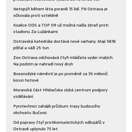
Netopýři během léta poranili 15 lidí. FN Ostrava je
očkovala proti vzteklině
Koalice ODS a TOP 09 už možná našla zbraň proti
stadionu Za Lužánkami
Ostravská katedrála dostává nové varhany. Mají 5818
píšťal a váží 25 tun
Zoo Ostrava odchovává čtyři mláďata vyder malých.
Na podzim je nahradí nový druh
Bosonožské náměstí je po proměně za 35 milionů
korun hotové
Moravská část Hřebečska získá centrum podpory
vzdělávání
Pyrotechnici zahájili průzkum trasy budoucího
obchvatu Bučovic
Od popravy čtyř protikomunistických odbojářů v
Ostravě uplynulo 75 let