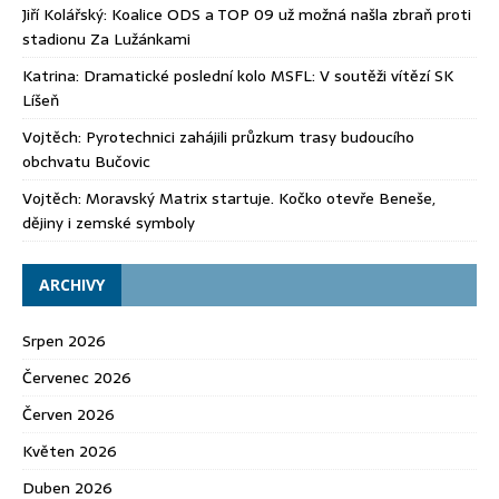
Jiří Kolářský
:
Koalice ODS a TOP 09 už možná našla zbraň proti
stadionu Za Lužánkami
Katrina
:
Dramatické poslední kolo MSFL: V soutěži vítězí SK
Líšeň
Vojtěch
:
Pyrotechnici zahájili průzkum trasy budoucího
obchvatu Bučovic
Vojtěch
:
Moravský Matrix startuje. Kočko otevře Beneše,
dějiny i zemské symboly
ARCHIVY
Srpen 2026
Červenec 2026
Červen 2026
Květen 2026
Duben 2026