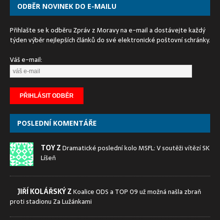
ODBĚR NOVINEK DO E-MAILU
Přihlašte se k odběru Zpráv z Moravy na e-mail a dostávejte každý
týden výběr nejlepších článků do své elektronické poštovní schránky.
Váš e-mail:
POSLEDNÍ KOMENTÁŘE
TOY Z
Dramatické poslední kolo MSFL: V soutěži vítězí SK
Líšeň
JIŘÍ KOLÁŘSKÝ Z
Koalice ODS a TOP 09 už možná našla zbraň
proti stadionu Za Lužánkami