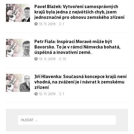
Pavel Blažek: Vytvoření samosprávných
krajů byla jedna z největších chyb, jsem
jednoznačně pro obnovu zemského zřízení
13. 11. 2019
1
Petr Fiala: Inspirací Moravě může být
Bavorsko. To je v rámci Německa bohatá,
úspěšná a inovativní země.
13. 11. 2019
15
Jiří Hlavenka: Současná koncepce krajů není
vhodná, na zvážení je i návrat k zemskému
zřízení
12. 11. 2019
1