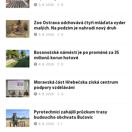
5. 8. 2026
0
Zoo Ostrava odchovává čtyři mláďata vyder
malých. Na podzim je nahradí nový druh
5. 8. 2026
0
Bosonožské náměstí je po proměně za 35
milionů korun hotové
4. 8. 2026
0
Moravská část Hřebečska získá centrum
podpory vzdělávání
4. 8. 2026
0
Pyrotechnici zahájili průzkum trasy
budoucího obchvatu Bučovic
4. 8. 2026
1