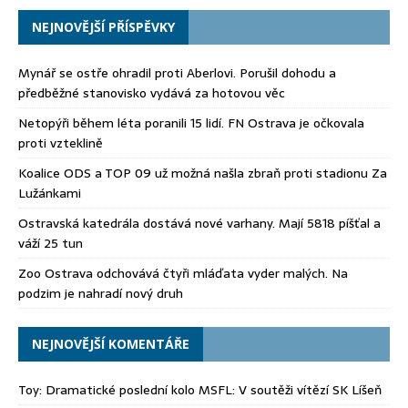
NEJNOVĚJŠÍ PŘÍSPĚVKY
Mynář se ostře ohradil proti Aberlovi. Porušil dohodu a
předběžné stanovisko vydává za hotovou věc
Netopýři během léta poranili 15 lidí. FN Ostrava je očkovala
proti vzteklině
Koalice ODS a TOP 09 už možná našla zbraň proti stadionu Za
Lužánkami
Ostravská katedrála dostává nové varhany. Mají 5818 píšťal a
váží 25 tun
Zoo Ostrava odchovává čtyři mláďata vyder malých. Na
podzim je nahradí nový druh
NEJNOVĚJŠÍ KOMENTÁŘE
Toy
:
Dramatické poslední kolo MSFL: V soutěži vítězí SK Líšeň