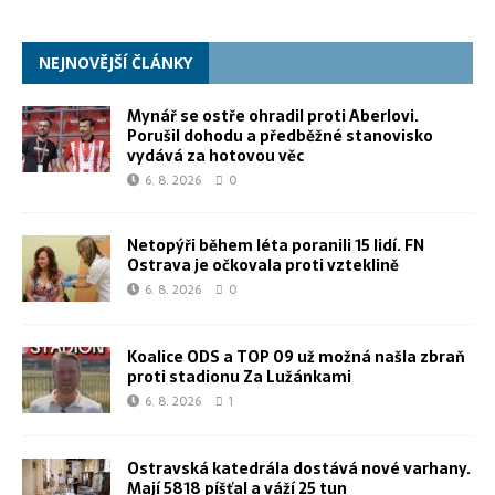
NEJNOVĚJŠÍ ČLÁNKY
Mynář se ostře ohradil proti Aberlovi.
Porušil dohodu a předběžné stanovisko
vydává za hotovou věc
6. 8. 2026
0
Netopýři během léta poranili 15 lidí. FN
Ostrava je očkovala proti vzteklině
6. 8. 2026
0
Koalice ODS a TOP 09 už možná našla zbraň
proti stadionu Za Lužánkami
6. 8. 2026
1
Ostravská katedrála dostává nové varhany.
Mají 5818 píšťal a váží 25 tun