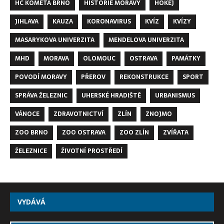
HC KOMETA BRNO
HISTORIE MORAVY
HOKEJ
JIHLAVA
KAUZA
KORONAVIRUS
KVÍZ
KVÍZY
MASARYKOVA UNIVERZITA
MENDELOVA UNIVERZITA
MHD
MORAVA
OLOMOUC
OSTRAVA
PAMÁTKY
POVODÍ MORAVY
PŘEROV
REKONSTRUKCE
SPORT
SPRÁVA ŽELEZNIC
UHERSKÉ HRADIŠTĚ
URBANISMUS
VÁNOCE
ZDRAVOTNICTVÍ
ZLÍN
ZNOJMO
ZOO BRNO
ZOO OSTRAVA
ZOO ZLÍN
ZVÍŘATA
ŽELEZNICE
ŽIVOTNÍ PROSTŘEDÍ
VYDÁVÁ