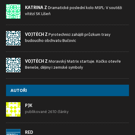
KATRINA Z
Dramatické poslední kolo MSFL: V soutěži
vítězí SK Líšeň
VOJTĚCH Z
Pyrotechnici zahájili průzkum trasy
budoucího obchvatu Bučovic
VOJTĚCH Z
Moravský Matrix startuje. Kočko otevře
Beneše, dějiny i zemské symboly
AUTOŘI
PJK
publikované 2610 články
RED