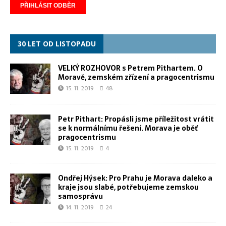
30 LET OD LISTOPADU
VELKÝ ROZHOVOR s Petrem Pithartem. O
Moravě, zemském zřízení a pragocentrismu
15. 11. 2019
48
Petr Pithart: Propásli jsme příležitost vrátit
se k normálnímu řešení. Morava je oběť
pragocentrismu
15. 11. 2019
4
Ondřej Hýsek: Pro Prahu je Morava daleko a
kraje jsou slabé, potřebujeme zemskou
samosprávu
14. 11. 2019
24