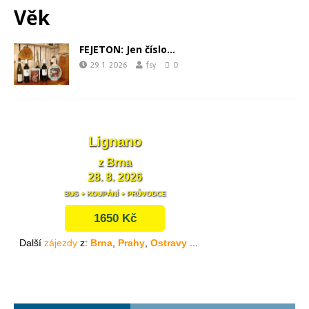
Věk
FEJETON: Jen číslo…
29. 1. 2026
fsy
0