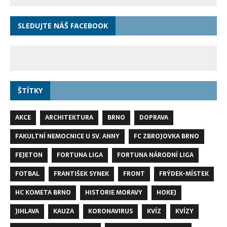
SLEDUJTE NÁŠ FACEBOOK
ŠTÍTKY
AKCE
ARCHITEKTURA
BRNO
DOPRAVA
FAKULTNÍ NEMOCNICE U SV. ANNY
FC ZBROJOVKA BRNO
FEJETON
FORTUNA LIGA
FORTUNA NÁRODNÍ LIGA
FOTBAL
FRANTIŠEK SYNEK
FRONT
FRÝDEK-MÍSTEK
HC KOMETA BRNO
HISTORIE MORAVY
HOKEJ
JIHLAVA
KAUZA
KORONAVIRUS
KVÍZ
KVÍZY