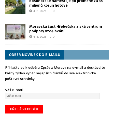
Bosonožské náměstí je po proměně za 35
milionů korun hotové
4. 8. 2026
0
Moravská část Hřebečska získá centrum
podpory vzdělávání
4. 8. 2026
0
ODBĚR NOVINEK DO E-MAILU
Přihlašte se k odběru Zpráv z Moravy na e-mail a dostávejte
každý týden výběr nejlepších článků do své elektronické
poštovní schránky.
Váš e-mail: