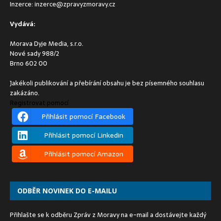
Inzerce:
inzerce@zpravyzmoravy.cz
Vydává:
Morava Dyje Media, s.r.o.
Nové sady 988/2
Brno 602 00
Jakékoli publikování a přebírání obsahu je bez písemného souhlasu
zakázáno.
Registrovat pomocí
Přihlásit pomocí Facebook
Přihlásit pomocí Linkedin
Přihlásit pomocí Amazon
ODBĚR NOVINEK DO E-MAILU
Přihlašte se k odběru Zpráv z Moravy na e-mail a dostávejte každý