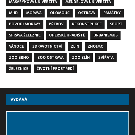
MASARYKOVA UNIVERZITA
MENDELOVA UNIVERZITA
MHD
MORAVA
OLOMOUC
OSTRAVA
PAMÁTKY
POVODÍ MORAVY
PŘEROV
REKONSTRUKCE
SPORT
SPRÁVA ŽELEZNIC
UHERSKÉ HRADIŠTĚ
URBANISMUS
VÁNOCE
ZDRAVOTNICTVÍ
ZLÍN
ZNOJMO
ZOO BRNO
ZOO OSTRAVA
ZOO ZLÍN
ZVÍŘATA
ŽELEZNICE
ŽIVOTNÍ PROSTŘEDÍ
VYDÁVÁ