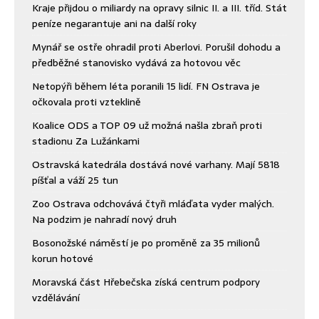
Kraje přijdou o miliardy na opravy silnic II. a III. tříd. Stát
peníze negarantuje ani na další roky
Mynář se ostře ohradil proti Aberlovi. Porušil dohodu a
předběžné stanovisko vydává za hotovou věc
Netopýři během léta poranili 15 lidí. FN Ostrava je
očkovala proti vzteklině
Koalice ODS a TOP 09 už možná našla zbraň proti
stadionu Za Lužánkami
Ostravská katedrála dostává nové varhany. Mají 5818
píšťal a váží 25 tun
Zoo Ostrava odchovává čtyři mláďata vyder malých.
Na podzim je nahradí nový druh
Bosonožské náměstí je po proměně za 35 milionů
korun hotové
Moravská část Hřebečska získá centrum podpory
vzdělávání