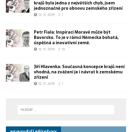
krajů byla jedna z největších chyb, jsem
jednoznačně pro obnovu zemského zřízení
13. 11. 2019
1
Petr Fiala: Inspirací Moravě může být
Bavorsko. To je v rámci Německa bohatá,
úspěšná a inovativní země.
13. 11. 2019
15
Jiří Hlavenka: Současná koncepce krajů není
vhodná, na zvážení je i návrat k zemskému
zřízení
12. 11. 2019
1
NEJNOVĚJŠÍ PŘÍSPĚVKY