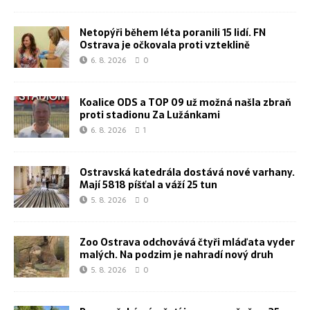
Netopýři během léta poranili 15 lidí. FN
Ostrava je očkovala proti vzteklině
6. 8. 2026
0
Koalice ODS a TOP 09 už možná našla zbraň
proti stadionu Za Lužánkami
6. 8. 2026
1
Ostravská katedrála dostává nové varhany.
Mají 5818 píšťal a váží 25 tun
5. 8. 2026
0
Zoo Ostrava odchovává čtyři mláďata vyder
malých. Na podzim je nahradí nový druh
5. 8. 2026
0