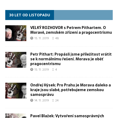
30 LET OD LISTOPADU
VELKÝ ROZHOVOR s Petrem Pithartem. O
Moravě, zemském zřízení a pragocentrismu
15. 11. 2019
48
Petr Pithart: Propásli jsme příležitost vrátit
se k normálnímu řešení. Morava je oběť
pragocentrismu
15. 11. 2019
4
Ondřej Hýsek: Pro Prahu je Morava daleko a
kraje jsou slabé, potřebujeme zemskou
samosprávu
14. 11. 2019
24
Pavel Blažek: Vytvoření samosprávných