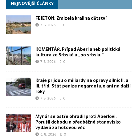
NEJNOVĚJŠÍ ČLÁNKY
FEJETON: Zmizelá krajina dětství
7. 8. 2026
0
KOMENTÁŘ: Případ Aberl aneb politická
kultura ze Srbské a „po srbsku“
7. 8. 2026
0
Kraje přijdou o miliardy na opravy silnic II. a
III. tříd. Stát peníze negarantuje ani na další
roky
7. 8. 2026
0
Mynář se ostře ohradil proti Aberlovi.
Porušil dohodu a předběžné stanovisko
vydává za hotovou věc
6. 8. 2026
0