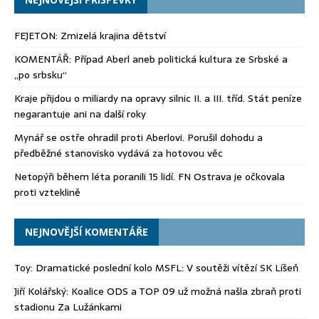
FEJETON: Zmizelá krajina dětství
KOMENTÁŘ: Případ Aberl aneb politická kultura ze Srbské a
„po srbsku“
Kraje přijdou o miliardy na opravy silnic II. a III. tříd. Stát peníze
negarantuje ani na další roky
Mynář se ostře ohradil proti Aberlovi. Porušil dohodu a
předběžné stanovisko vydává za hotovou věc
Netopýři během léta poranili 15 lidí. FN Ostrava je očkovala
proti vzteklině
NEJNOVĚJŠÍ KOMENTÁŘE
Toy
:
Dramatické poslední kolo MSFL: V soutěži vítězí SK Líšeň
Jiří Kolářský
:
Koalice ODS a TOP 09 už možná našla zbraň proti
stadionu Za Lužánkami