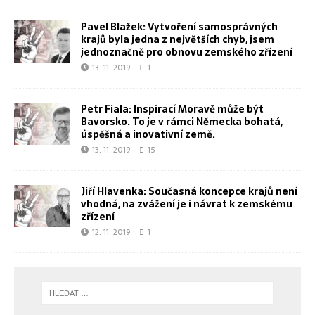
Pavel Blažek: Vytvoření samosprávných
krajů byla jedna z největších chyb, jsem
jednoznačně pro obnovu zemského zřízení
13. 11. 2019
1
Petr Fiala: Inspirací Moravě může být
Bavorsko. To je v rámci Německa bohatá,
úspěšná a inovativní země.
13. 11. 2019
15
Jiří Hlavenka: Současná koncepce krajů není
vhodná, na zvážení je i návrat k zemskému
zřízení
12. 11. 2019
1