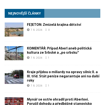
NEJNOVĚJŠÍ ČLÁNKY
FEJETON: Zmizelá krajina dětství
7. 8. 2026
0
KOMENTÁŘ: Případ Aberl aneb politická
kultura ze Srbské a „po srbsku“
7. 8. 2026
1
Kraje přijdou o miliardy na opravy silnic II. a
III. tříd. Stát peníze negarantuje ani na další
roky
7. 8. 2026
1
Mynář se ostře ohradil proti Aberlovi.
Porušil dohodu a předběžné stanovisko