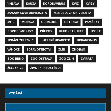
JIHLAVA
KAUZA
KORONAVIRUS
KVÍZ
KVÍZY
MASARYKOVA UNIVERZITA
MENDELOVA UNIVERZITA
MHD
MORAVA
OLOMOUC
OSTRAVA
PAMÁTKY
POVODÍ MORAVY
PŘEROV
REKONSTRUKCE
SPORT
SPRÁVA ŽELEZNIC
UHERSKÉ HRADIŠTĚ
URBANISMUS
VÁNOCE
ZDRAVOTNICTVÍ
ZLÍN
ZNOJMO
ZOO BRNO
ZOO OSTRAVA
ZOO ZLÍN
ZVÍŘATA
ŽELEZNICE
ŽIVOTNÍ PROSTŘEDÍ
VYDÁVÁ