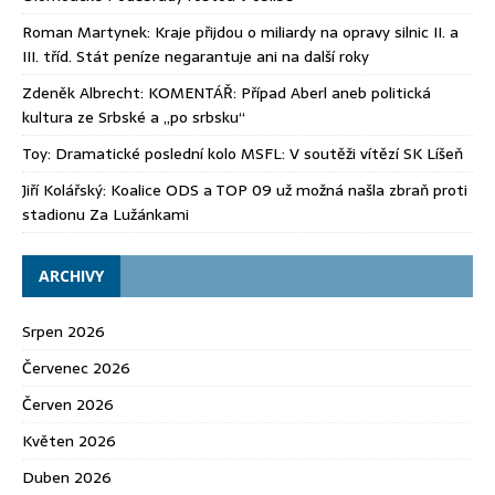
Roman Martynek
:
Kraje přijdou o miliardy na opravy silnic II. a
III. tříd. Stát peníze negarantuje ani na další roky
Zdeněk Albrecht
:
KOMENTÁŘ: Případ Aberl aneb politická
kultura ze Srbské a „po srbsku“
Toy
:
Dramatické poslední kolo MSFL: V soutěži vítězí SK Líšeň
Jiří Kolářský
:
Koalice ODS a TOP 09 už možná našla zbraň proti
stadionu Za Lužánkami
ARCHIVY
Srpen 2026
Červenec 2026
Červen 2026
Květen 2026
Duben 2026