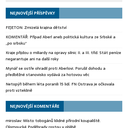
NEJNOVĚJŠÍ PŘÍSPĚVKY
FEJETON: Zmizelá krajina dětství
KOMENTÁŘ: Případ Aberl aneb politická kultura ze Srbské a
„po srbsku“
Kraje přijdou o miliardy na opravy silnic II. a III. tříd. Stát peníze
negarantuje ani na další roky
Mynář se ostře ohradil proti Aberlovi. Porušil dohodu a
předběžné stanovisko vydává za hotovou věc
Netopýři během léta poranili 15 lidí. FN Ostrava je očkovala
proti vzteklině
NEJNOVĚJŠÍ KOMENTÁŘE
miroslav
:
Místo tobogánů klidné přírodní koupaliště.
Olomoucké Poděbrady rostou v oblibě