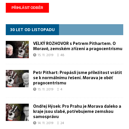
30 LET OD LISTOPADU
VELKÝ ROZHOVOR s Petrem Pithartem. O
Moravě, zemském zřízení a pragocentrismu
15. 11. 2019
48
Petr Pithart: Propásli jsme příležitost vrátit
se k normálnímu řešení. Morava je oběť
pragocentrismu
15. 11. 2019
4
Ondřej Hýsek: Pro Prahu je Morava daleko a
kraje jsou slabé, potřebujeme zemskou
samosprávu
14. 11. 2019
24