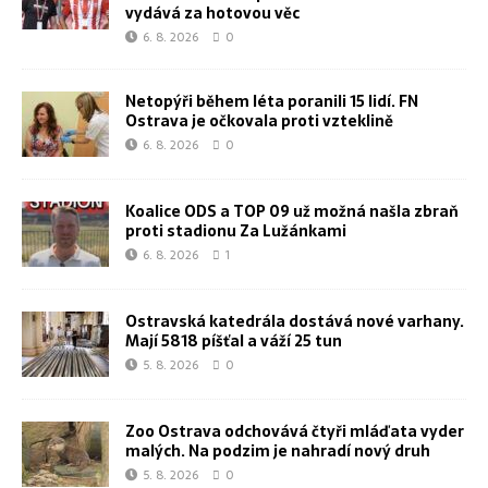
vydává za hotovou věc
6. 8. 2026
0
Netopýři během léta poranili 15 lidí. FN
Ostrava je očkovala proti vzteklině
6. 8. 2026
0
Koalice ODS a TOP 09 už možná našla zbraň
proti stadionu Za Lužánkami
6. 8. 2026
1
Ostravská katedrála dostává nové varhany.
Mají 5818 píšťal a váží 25 tun
5. 8. 2026
0
Zoo Ostrava odchovává čtyři mláďata vyder
malých. Na podzim je nahradí nový druh
5. 8. 2026
0