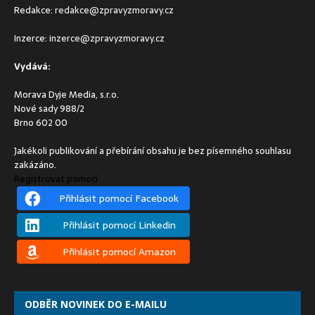
Redakce:
redakce@zpravyzmoravy.cz
Inzerce:
inzerce@zpravyzmoravy.cz
Vydává:
Morava Dyje Media, s.r.o.
Nové sady 988/2
Brno 602 00
Jakékoli publikování a přebírání obsahu je bez písemného souhlasu
zakázáno.
Registrovat pomocí
Přihlásit pomocí Facebook
Přihlásit pomocí Linkedin
Přihlásit pomocí Amazon
ODBĚR NOVINEK DO E-MAILU