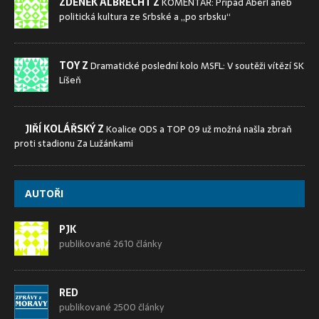
ZDENĚK ALBRECHT Z
KOMENTÁŘ: Případ Aberl aneb
politická kultura ze Srbské a „po srbsku“
TOY Z
Dramatické poslední kolo MSFL: V soutěži vítězí SK
Líšeň
JIŘÍ KOLÁŘSKÝ Z
Koalice ODS a TOP 09 už možná našla zbraň
proti stadionu Za Lužánkami
AUTOŘI
PJK
publikované 2610 články
RED
publikované 2500 články