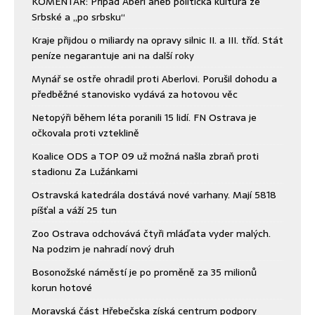
KOMENTÁŘ: Případ Aberl aneb politická kultura ze
Srbské a „po srbsku“
Kraje přijdou o miliardy na opravy silnic II. a III. tříd. Stát
peníze negarantuje ani na další roky
Mynář se ostře ohradil proti Aberlovi. Porušil dohodu a
předběžné stanovisko vydává za hotovou věc
Netopýři během léta poranili 15 lidí. FN Ostrava je
očkovala proti vzteklině
Koalice ODS a TOP 09 už možná našla zbraň proti
stadionu Za Lužánkami
Ostravská katedrála dostává nové varhany. Mají 5818
píšťal a váží 25 tun
Zoo Ostrava odchovává čtyři mláďata vyder malých.
Na podzim je nahradí nový druh
Bosonožské náměstí je po proměně za 35 milionů
korun hotové
Moravská část Hřebečska získá centrum podpory